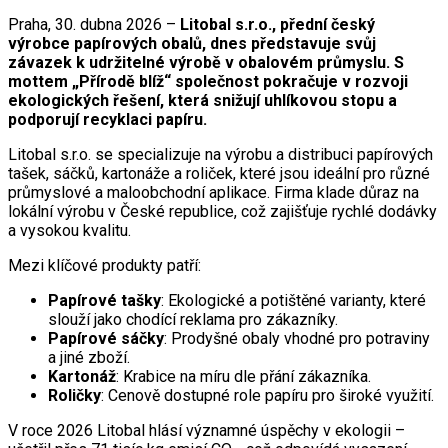
Praha, 30. dubna 2026 –
Litobal s.r.o., přední český
výrobce papírových obalů, dnes představuje svůj
závazek k udržitelné výrobě v obalovém průmyslu. S
mottem „Přírodě blíž“ společnost pokračuje v rozvoji
ekologických řešení, která snižují uhlíkovou stopu a
podporují recyklaci papíru.
Litobal s.r.o. se specializuje na výrobu a distribuci papírových
tašek, sáčků, kartonáže a roliček, které jsou ideální pro různé
průmyslové a maloobchodní aplikace. Firma klade důraz na
lokální výrobu v České republice, což zajišťuje rychlé dodávky
a vysokou kvalitu.
Mezi klíčové produkty patří:
Papírové tašky
: Ekologické a potištěné varianty, které
slouží jako chodící reklama pro zákazníky.
Papírové sáčky
: Prodyšné obaly vhodné pro potraviny
a jiné zboží.
Kartonáž
: Krabice na míru dle přání zákazníka.
Roličky
: Cenově dostupné role papíru pro široké využití.
V roce 2026 Litobal hlásí významné úspěchy v ekologii –