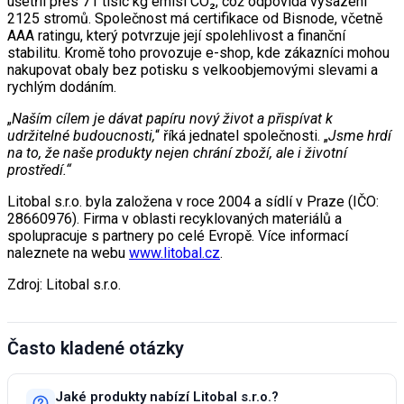
ušetřil přes 71 tisíc kg emisí CO₂, což odpovídá vysazení
2125 stromů. Společnost má certifikace od Bisnode, včetně
AAA ratingu, který potvrzuje její spolehlivost a finanční
stabilitu. Kromě toho provozuje e-shop, kde zákazníci mohou
nakupovat obaly bez potisku s velkoobjemovými slevami a
rychlým dodáním.
„
Naším cílem je dávat papíru nový život a přispívat k
udržitelné budoucnosti,
“ říká jednatel společnosti. „
Jsme hrdí
na to, že naše produkty nejen chrání zboží, ale i životní
prostředí.“
Litobal s.r.o. byla založena v roce 2004 a sídlí v Praze (IČO:
28660976). Firma v oblasti recyklovaných materiálů a
spolupracuje s partnery po celé Evropě. Více informací
naleznete na webu
www.litobal.cz
.
Zdroj: Litobal s.r.o.
Často kladené otázky
Jaké produkty nabízí Litobal s.r.o.?