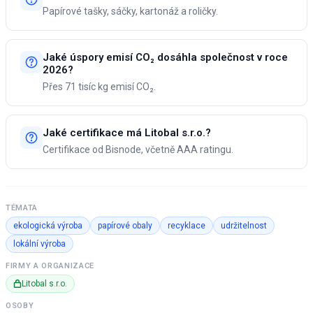
Papírové tašky, sáčky, kartonáž a roličky.
Jaké úspory emisí CO₂ dosáhla společnost v roce
2026?
Přes 71 tisíc kg emisí CO₂.
Jaké certifikace má Litobal s.r.o.?
Certifikace od Bisnode, včetně AAA ratingu.
TÉMATA
ekologická výroba
papírové obaly
recyklace
udržitelnost
lokální výroba
FIRMY A ORGANIZACE
Litobal s.r.o.
OSOBY