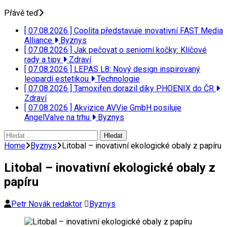
Přávě teď
[ 07.08.2026 ]
Coolita představuje inovativní FAST Media
Alliance
Byznys
[ 07.08.2026 ]
Jak pečovat o seniorní kočky: Klíčové
rady a tipy
Zdraví
[ 07.08.2026 ]
LEPAS L8: Nový design inspirovaný
leopardí estetikou
Technologie
[ 07.08.2026 ]
Tamoxifen dorazil díky PHOENIX do ČR
Zdraví
[ 07.08.2026 ]
Akvizice AVVie GmbH posiluje
AngelValve na trhu
Byznys
Vyhledávání
Home
Byznys
Litobal – inovativní ekologické obaly z papíru
Litobal – inovativní ekologické obaly z
papíru
Petr Novák redaktor
Byznys