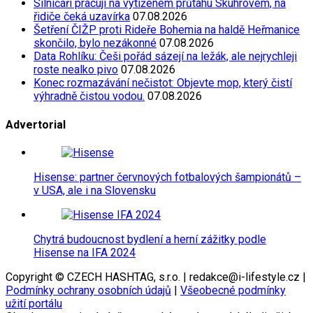
Silničáři pracují na vytíženém průtahu Skuhrovem, na
řidiče čeká uzavírka
07.08.2026
Šetření ČIŽP proti Rideře Bohemia na haldě Heřmanice
skončilo, bylo nezákonné
07.08.2026
Data Rohlíku: Češi pořád sázejí na ležák, ale nejrychleji
roste nealko pivo
07.08.2026
Konec rozmazávání nečistot: Objevte mop, který čistí
výhradně čistou vodou.
07.08.2026
Advertorial
Hisense: partner červnových fotbalových šampionátů –
v USA, ale i na Slovensku
Chytrá budoucnost bydlení a herní zážitky podle
Hisense na IFA 2024
Copyright © CZECH HASHTAG, s.r.o. | redakce@i-lifestyle.cz |
Podmínky ochrany osobních údajů
|
Všeobecné podmínky
užití portálu