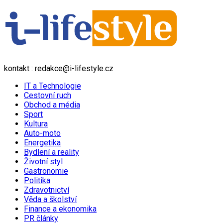
kontakt : redakce@i-lifestyle.cz
IT a Technologie
Cestovní ruch
Obchod a média
Sport
Kultura
Auto-moto
Energetika
Bydlení a reality
Životní styl
Gastronomie
Politika
Zdravotnictví
Věda a školství
Finance a ekonomika
PR články