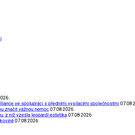
í
2026
Alliance ve spolupráci s předními vysílacími společnostmi
07.08.
ou značit vážnou nemoc
07.08.2026
, z níž vzešla leopardí estetika
07.08.2026
akovině
07.08.2026