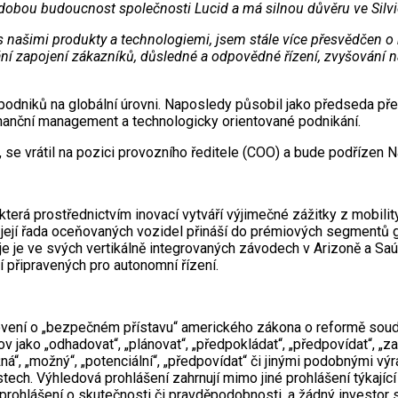
dobou budoucnost společnosti Lucid a má silnou důvěru ve Silvi
 s našimi produkty a technologiemi, jsem stále více přesvědčen 
ní zapojení zákazníků, důsledné a odpovědné řízení, zvyšování
podniků na globální úrovni. Naposledy působil jako předseda před
finanční management a technologicky orientované podnikání.
l, se vrátil na pozici provozního ředitele (COO) a bude podřízen 
terá prostřednictvím inovací vytváří výjimečné zážitky z mobilit
a její řada oceňovaných vozidel přináší do prémiových segmentů
uje je ve svých vertikálně integrovaných závodech v Arizoně a Sa
í připravených pro autonomní řízení.
ovení o „bezpečném přístavu“ amerického zákona o reformě soud
jako „odhadovat“, „plánovat“, „předpokládat“, „předpovídat“, „zamý
žná“, „možný“, „potenciální“, „předpovídat“ či jinými podobnými vý
ech. Výhledová prohlášení zahrnují mimo jiné prohlášení týkající
ní prohlášení o skutečnosti či pravděpodobnosti, a žádný investor