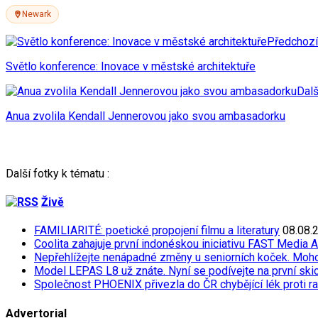
Newark
Předchozí
Světlo konference: Inovace v městské architektuře
Dalš
Anua zvolila Kendall Jennerovou jako svou ambasadorku
Další fotky k tématu :
Živě
FAMILIARITÉ: poetické propojení filmu a literatury
08.08.
Coolita zahajuje první indonéskou iniciativu FAST Media 
Nepřehlížejte nenápadné změny u seniorních koček. Moh
Model LEPAS L8 už znáte. Nyní se podívejte na první skicu
Společnost PHOENIX přivezla do ČR chybějící lék proti r
Advertorial