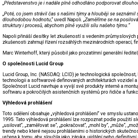
„
Představenstvo je i nadále plně odhodláno podporovat dlouho
„
Poté, co jsem strávil čas s našimi týmy a hlouběji se seznámil
dlouhodobou hodnotu
,“ uvedl Napoli. „
Zaměříme se na posilová
struktury i procesů, abychom plně využili sílu našeho týmu.“
Napoli přináší desítky let zkušeností s vedením průmyslových 
zkušenosti zahrnují řízení rozsáhlých mezinárodních operací, 
Marc Winterhoff, který působil jako prozatímní generální ředite
O společnosti Lucid Group
Lucid Group, Inc. (NASDAQ: LCID) je technologická společnost, k
technologii a softwarově definovaných architekturách vozidel 
Společnost Lucid navrhuje a vyvíjí své produkty interně a mont
softwaru a pokročilých asistenčních systémů pro řidiče a funkc
Výhledová prohlášení
Toto sdělení obsahuje „výhledová prohlášení“ ve smyslu ustan
1995. Tato výhledová prohlášení lze rozpoznat podle použití slov 
„usilovat“, „zaměřovat se“, „pokračovat“, „mohl by“, „může“, „mo
trendy nebo které nejsou prohlášeními o historických skutečnost
určena k tomu, aby sloužila jako záruka, ujištění nebo definitiv