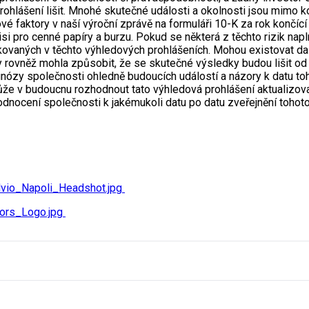
lášení lišit. Mnohé skutečné události a okolnosti jsou mimo kon
ové faktory v naší výroční zprávě na formuláři 10-K za rok končíc
 pro cenné papíry a burzu. Pokud se některá z těchto rizik napl
ovaných v těchto výhledových prohlášeních. Mohou existovat dal
rovněž mohla způsobit, že se skutečné výsledky budou lišit od 
gnózy společnosti ohledně budoucích událostí a názory k datu to
e v budoucnu rozhodnout tato výhledová prohlášení aktualizovat, 
odnocení společnosti k jakémukoli datu po datu zveřejnění tohoto
vio_Napoli_Headshot.jpg
ors_Logo.jpg