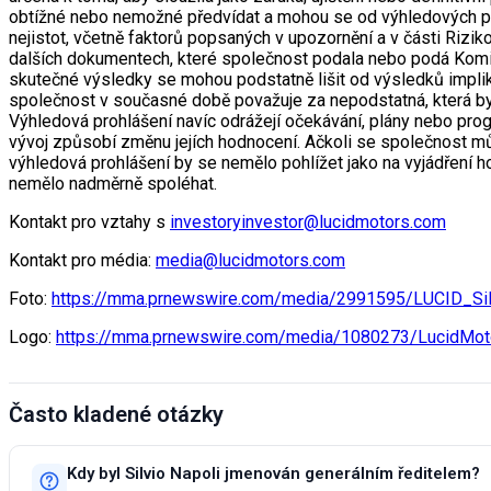
obtížné nebo nemožné předvídat a mohou se od výhledových proh
nejistot, včetně faktorů popsaných v upozornění a v části Rizik
dalších dokumentech, které společnost podala nebo podá Komisi
skutečné výsledky se mohou podstatně lišit od výsledků implik
společnost v současné době považuje za nepodstatná, která by 
Výhledová prohlášení navíc odrážejí očekávání, plány nebo pro
vývoj způsobí změnu jejích hodnocení. Ačkoli se společnost můž
výhledová prohlášení by se nemělo pohlížet jako na vyjádření h
nemělo nadměrně spoléhat.
Kontakt pro vztahy s
investoryinvestor@lucidmotors.com
Kontakt pro média:
media@lucidmotors.com
Foto:
https://mma.prnewswire.com/media/2991595/LUCID_Sil
Logo:
https://mma.prnewswire.com/media/1080273/LucidMot
Často kladené otázky
Kdy byl Silvio Napoli jmenován generálním ředitelem?