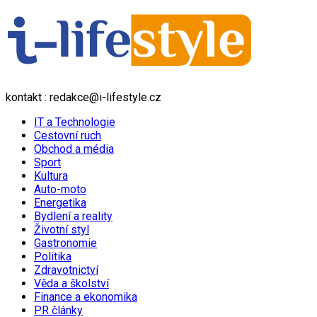
kontakt : redakce@i-lifestyle.cz
IT a Technologie
Cestovní ruch
Obchod a média
Sport
Kultura
Auto-moto
Energetika
Bydlení a reality
Životní styl
Gastronomie
Politika
Zdravotnictví
Věda a školství
Finance a ekonomika
PR články