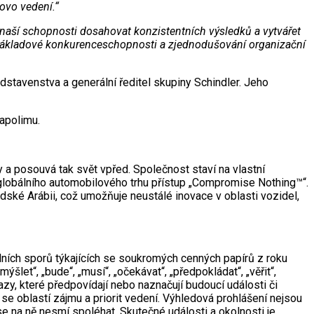
ovo vedení.“
o naší schopnosti dosahovat konzistentních výsledků a vytvářet
 nákladové konkurenceschopnosti a zjednodušování organizační
stavenstva a generální ředitel skupiny Schindler. Jeho
Napolimu.
y a posouvá tak svět vpřed. Společnost staví na vlastní
 globálního automobilového trhu přístup „Compromise Nothing™“.
údské Arábii, což umožňuje neustálé inovace v oblasti vozidel,
ních sporů týkajících se soukromých cenných papírů z roku
šlet“, „bude“, „musí“, „očekávat“, „předpokládat“, „věřit“,
razy, které předpovídají nebo naznačují budoucí události či
 se oblastí zájmu a priorit vedení. Výhledová prohlášení nejsou
 se na ně nesmí spoléhat. Skutečné události a okolnosti je