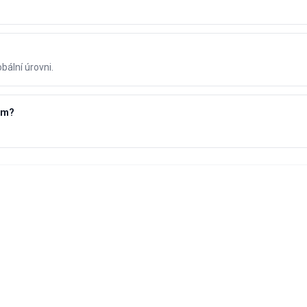
bální úrovni.
im?