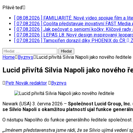
Přávě teď
[ 08.08.2026 ]
FAMILIARITÉ: Nové video spojuje film a lit
[ 07.08.2026 ]
Coolita představuje inovativní FAST Media 
[ 07.08.2026 ]
Jak pečovat o seniorní kočky: Klíčové rady 
[ 07.08.2026 ]
LEPAS L8: Nový design inspirovaný leopar
[ 07.08.2026 ]
Tamoxifen dorazil díky PHOENIX do ČR
Z
Vyhledávání
Home
Byznys
Lucid přivítá Silvia Napoli jako nového ředitele
Lucid přivítá Silvia Napoli jako nového ř
Petr Novák redaktor
Byznys
Newark (USA) 3. června 2026 –
Společnost Lucid Group, Inc.
se Silvio Napoli s okamžitou platností ujal funkce generáln
O nástupu Napoliho do funkce generálního ředitele společnost
„
Jménem představenstva jsme rádi, že se Silvio ujímá vedení spol