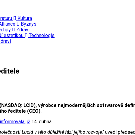
eraturu
Kultura
Alliance
Byznys
a tipy
Zdraví
dí estetikou
Technologie
draví
editele
 (NASDAQ: LCID), výrobce nejmodernějších softwarově defin
ího ředitele (CEO).
informovala již
14. dubna.
ečnosti Lucid v této důležité fázi jejího rozvoje
,“ uvedl předse