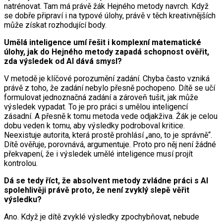
natrénovat. Tam má právě žák Hejného metody navrch. Když
se dobře připraví i na typové úlohy, právě v těch kreativnějších
může získat rozhodující body.
Umělá inteligence umí řešit i komplexní matematické
úlohy, jak do Hejného metody zapadá schopnost ověřit,
zda výsledek od AI dává smysl?
V metodě je klíčové porozumění zadání. Chyba často vzniká
právě z toho, že zadání nebylo přesně pochopeno. Dítě se učí
formulovat jednoznačná zadání a zároveň tušit, jak může
výsledek vypadat. To je pro práci s umělou inteligencí
zásadní. A přesně k tomu metoda vede odjakživa. Žák je celou
dobu veden k tomu, aby výsledky podroboval kritice.
Neexistuje autorita, která prostě prohlásí „ano, to je správně“.
Dítě ověřuje, porovnává, argumentuje. Proto pro něj není žádné
překvapení, že i výsledek umělé inteligence musí projít
kontrolou.
Dá se tedy říct, že absolvent metody zvládne práci s AI
spolehlivěji právě proto, že není zvyklý slepě věřit
výsledku?
Ano. Když je dítě zvyklé výsledky zpochybňovat, nebude