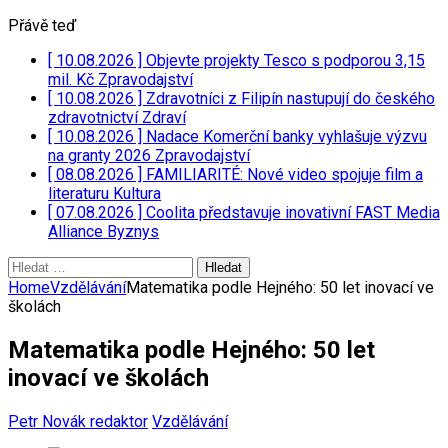
Přávě teď
[ 10.08.2026 ]
Objevte projekty Tesco s podporou 3,15
mil. Kč
Zpravodajství
[ 10.08.2026 ]
Zdravotníci z Filipín nastupují do českého
zdravotnictví
Zdraví
[ 10.08.2026 ]
Nadace Komerční banky vyhlašuje výzvu
na granty 2026
Zpravodajství
[ 08.08.2026 ]
FAMILIARITÉ: Nové video spojuje film a
literaturu
Kultura
[ 07.08.2026 ]
Coolita představuje inovativní FAST Media
Alliance
Byznys
Vyhledávání
Home
Vzdělávání
Matematika podle Hejného: 50 let inovací ve
školách
Matematika podle Hejného: 50 let
inovací ve školách
Petr Novák redaktor
Vzdělávání