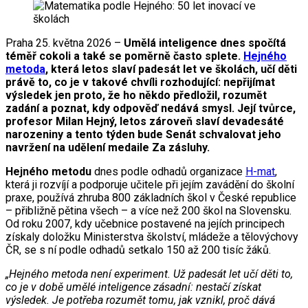
Praha 25. května 2026 –
Umělá inteligence dnes spočítá
téměř cokoli a také se poměrně často splete.
Hejného
metoda
, která letos slaví padesát let ve školách, učí děti
právě to, co je v takové chvíli rozhodující: nepřijímat
výsledek jen proto, že ho někdo předložil, rozumět
zadání a poznat, kdy odpověď nedává smysl. Její tvůrce,
profesor Milan Hejný, letos zároveň slaví devadesáté
narozeniny a tento týden bude Senát schvalovat jeho
navržení na udělení medaile Za zásluhy.
Hejného metodu
dnes podle odhadů organizace
H-mat
,
která ji rozvíjí a podporuje učitele při jejím zavádění do školní
praxe, používá zhruba 800 základních škol v České republice
– přibližně pětina všech – a více než 200 škol na Slovensku.
Od roku 2007, kdy učebnice postavené na jejích principech
získaly doložku Ministerstva školství, mládeže a tělovýchovy
ČR, se s ní podle odhadů setkalo 150 až 200 tisíc žáků.
„Hejného metoda není experiment. Už padesát let učí děti to,
co je v době umělé inteligence zásadní: nestačí získat
výsledek. Je potřeba rozumět tomu, jak vznikl, proč dává