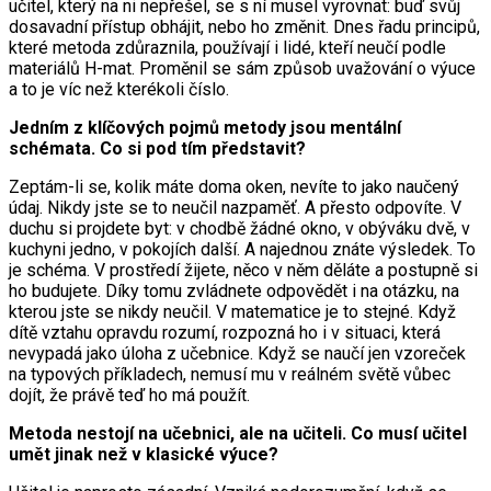
učitel, který na ni nepřešel, se s ní musel vyrovnat: buď svůj
dosavadní přístup obhájit, nebo ho změnit. Dnes řadu principů,
které metoda zdůraznila, používají i lidé, kteří neučí podle
materiálů H-mat. Proměnil se sám způsob uvažování o výuce
a to je víc než kterékoli číslo.
Jedním z klíčových pojmů metody jsou mentální
schémata. Co si pod tím představit?
Zeptám-li se, kolik máte doma oken, nevíte to jako naučený
údaj. Nikdy jste se to neučil nazpaměť. A přesto odpovíte. V
duchu si projdete byt: v chodbě žádné okno, v obýváku dvě, v
kuchyni jedno, v pokojích další. A najednou znáte výsledek. To
je schéma. V prostředí žijete, něco v něm děláte a postupně si
ho budujete. Díky tomu zvládnete odpovědět i na otázku, na
kterou jste se nikdy neučil. V matematice je to stejné. Když
dítě vztahu opravdu rozumí, rozpozná ho i v situaci, která
nevypadá jako úloha z učebnice. Když se naučí jen vzoreček
na typových příkladech, nemusí mu v reálném světě vůbec
dojít, že právě teď ho má použít.
Metoda nestojí na učebnici, ale na učiteli. Co musí učitel
umět jinak než v klasické výuce?