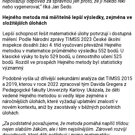
nepovažují odpověď za správnou jen proto, že ji někdo řekl
nebo vygeneroval,“
říká Jan Šedo.
Hejného metoda má měřitelně lepší výsledky, zejména ve
složitějších úlohách
Lepší schopnost řešit matematické úlohy potvrzují i dostupná
měření. Podle Národní zprávy TIMSS 2023 České školní
inspekce dosáhli žáci 4. tříd vyučovaní převážně Hejného
metodou v matematice průměrného výsledku 552 bodů. U
klasické výuky to bylo 529 bodů, u činnostního učení 525
bodů. Rozdíl ve prospěch Hejného metody byl statisticky
významný.
Podobně vyšla už dřívější sekundární analýza dat TIMSS 2015
a 2019, kterou v roce 2022 zpracoval tým Davida Gregera z
Pedagogické fakulty Univerzity Karlovy. Ukázala, že děti
vedené Hejného metodou si vedly lépe zejména v
náročnějších úlohách, které vyžadují uplatnění znalostí v
novém kontextu, aniž by zaostávaly v běžných početních
úlohách.
„Za podstatné považujeme, že metoda pomáhá napříč třídou:
nejen slabším žákům, ale i těm nejsilnějším. Zároveň rozvíjí
dovednosti, které děti potřebují i mimo matematiku: