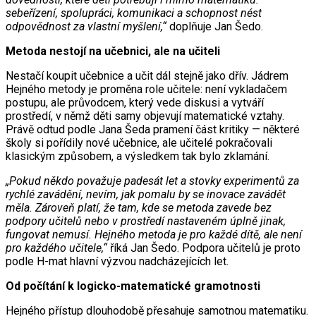
sebeřízení, spolupráci, komunikaci a schopnost nést
odpovědnost za vlastní myšlení,“
doplňuje Jan Šedo.
Metoda nestojí na učebnici, ale na učiteli
Nestačí koupit učebnice a učit dál stejně jako dřív. Jádrem
Hejného metody je proměna role učitele: není vykladačem
postupu, ale průvodcem, který vede diskusi a vytváří
prostředí, v němž děti samy objevují matematické vztahy.
Právě odtud podle Jana Šeda pramení část kritiky — některé
školy si pořídily nové učebnice, ale učitelé pokračovali
klasickým způsobem, a výsledkem tak bylo zklamání.
„Pokud někdo považuje padesát let a stovky experimentů za
rychlé zavádění, nevím, jak pomalu by se inovace zavádět
měla. Zároveň platí, že tam, kde se metoda zavede bez
podpory učitelů nebo v prostředí nastaveném úplně jinak,
fungovat nemusí. Hejného metoda je pro každé dítě, ale není
pro každého učitele,“
říká Jan Šedo. Podpora učitelů je proto
podle H-mat hlavní výzvou nadcházejících let.
Od počítání k logicko-matematické gramotnosti
Hejného přístup dlouhodobě přesahuje samotnou matematiku.