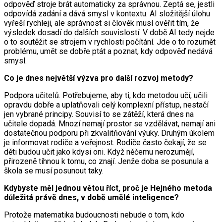
odpověď stroje brát automaticky za správnou. Zeptá se, jestli
odpovídá zadání a dává smysl v kontextu. AI složitější úlohu
vyřeší rychleji, ale správnost si člověk musí ověřit tím, že
výsledek dosadí do dalších souvislostí. V době AI tedy nejde
o to soutěžit se strojem v rychlosti počítání. Jde o to rozumět
problému, umět se dobře ptát a poznat, kdy odpověď nedává
smysl.
Co je dnes největší výzva pro další rozvoj metody?
Podpora učitelů. Potřebujeme, aby ti, kdo metodou učí, učili
opravdu dobře a uplatňovali celý komplexní přístup, nestačí
jen vybrané principy. Souvisí to se zátěží, která dnes na
učitele dopadá. Mnozí nemají prostor se vzdělávat, nemají ani
dostatečnou podporu při zkvalitňování výuky. Druhým úkolem
je informovat rodiče a veřejnost. Rodiče často čekají, že se
děti budou učit jako kdysi oni. Když něčemu nerozumějí,
přirozeně tíhnou k tomu, co znají. Jenže doba se posunula a
škola se musí posunout taky.
Kdybyste měl jednou větou říct, proč je Hejného metoda
důležitá právě dnes, v době umělé inteligence?
Protože matematika budoucnosti nebude o tom, kdo