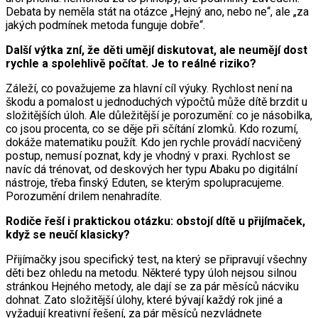
Debata by neměla stát na otázce „Hejný ano, nebo ne“, ale „za
jakých podmínek metoda funguje dobře“.
Další výtka zní, že děti umějí diskutovat, ale neumějí dost
rychle a spolehlivě počítat. Je to reálné riziko?
Záleží, co považujeme za hlavní cíl výuky. Rychlost není na
škodu a pomalost u jednoduchých výpočtů může dítě brzdit u
složitějších úloh. Ale důležitější je porozumění: co je násobilka,
co jsou procenta, co se děje při sčítání zlomků. Kdo rozumí,
dokáže matematiku použít. Kdo jen rychle provádí nacvičený
postup, nemusí poznat, kdy je vhodný v praxi. Rychlost se
navíc dá trénovat, od deskových her typu Abaku po digitální
nástroje, třeba finský Eduten, se kterým spolupracujeme.
Porozumění drilem nenahradíte.
Rodiče řeší i praktickou otázku: obstojí dítě u přijímaček,
když se neučí klasicky?
Přijímačky jsou specifický test, na který se připravují všechny
děti bez ohledu na metodu. Některé typy úloh nejsou silnou
stránkou Hejného metody, ale dají se za pár měsíců nácviku
dohnat. Zato složitější úlohy, které bývají každý rok jiné a
vyžadují kreativní řešení, za pár měsíců nezvládnete