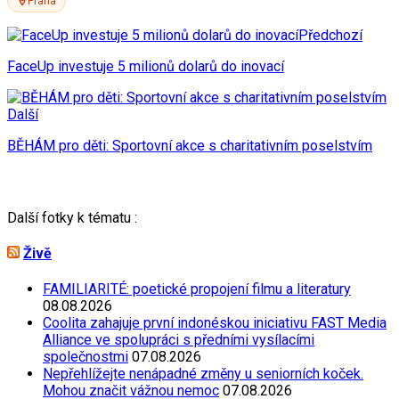
Praha
Předchozí
FaceUp investuje 5 milionů dolarů do inovací
Další
BĚHÁM pro děti: Sportovní akce s charitativním poselstvím
Další fotky k tématu :
Živě
FAMILIARITÉ: poetické propojení filmu a literatury
08.08.2026
Coolita zahajuje první indonéskou iniciativu FAST Media
Alliance ve spolupráci s předními vysílacími
společnostmi
07.08.2026
Nepřehlížejte nenápadné změny u seniorních koček.
Mohou značit vážnou nemoc
07.08.2026