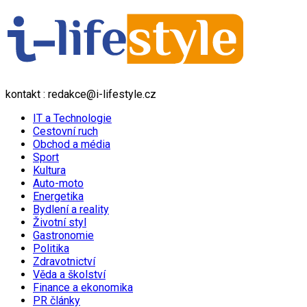
kontakt : redakce@i-lifestyle.cz
IT a Technologie
Cestovní ruch
Obchod a média
Sport
Kultura
Auto-moto
Energetika
Bydlení a reality
Životní styl
Gastronomie
Politika
Zdravotnictví
Věda a školství
Finance a ekonomika
PR články