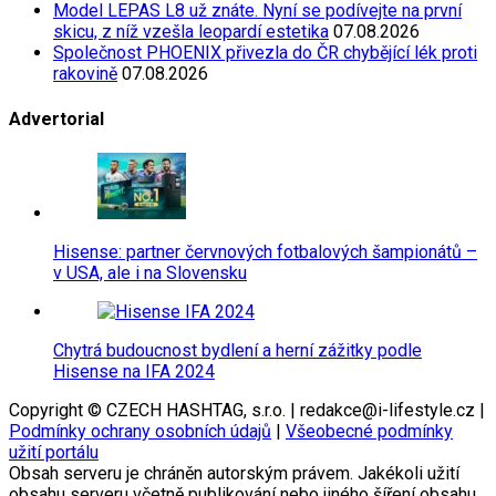
Model LEPAS L8 už znáte. Nyní se podívejte na první
skicu, z níž vzešla leopardí estetika
07.08.2026
Společnost PHOENIX přivezla do ČR chybějící lék proti
rakovině
07.08.2026
Advertorial
Hisense: partner červnových fotbalových šampionátů –
v USA, ale i na Slovensku
Chytrá budoucnost bydlení a herní zážitky podle
Hisense na IFA 2024
Copyright © CZECH HASHTAG, s.r.o. | redakce@i-lifestyle.cz |
Podmínky ochrany osobních údajů
|
Všeobecné podmínky
užití portálu
Obsah serveru je chráněn autorským právem. Jakékoli užití
obsahu serveru včetně publikování nebo jiného šíření obsahu