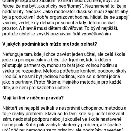
Učitel je naprosto zásadní. Vzniká nedorozumění, když se
řekne, že má být „akusticky nepřítomný“. Neznamená to, že je
nedůležitý. Naopak. Jako moderátor diskuse musí zajistit, aby
byla produktivní: dobře organizovat hodinu, hlídat, že se zapojí
všichni, vědět, kdy debatu posunout a kdy dětem nechat
prostor. A hlavně musí dětem důvěřovat. To bývá nejtěžší,
protože učitel je zvyklý poznávání řídit vysvětlováním.
V jakých podmínkách může metoda selhat?
Nefunguje tam, kde ji chce zavést jeden učitel, ale celá škola
jede na principu cukru a biče. Je-li jediný, kdo k dětem
přistupuje partnersky, mohou to brát jako volnou hodinu a
výuka se rozpadne. Metoda potřebuje kontext, podporu školy
i rodičů a nesmí být jedinou hodinou, kde se s dětmi jedná
jako s partnery. Proto říkáme: Hejného metoda je pro každé
dítě, ale není pro každého učitele.
Mají kritici v něčem pravdu?
Někteří se nejspíš setkali s nesprávně uchopenou metodou a
to je reálný problém. Stává se to tam, kde si ji učitel nezvolil
sám, nedostal podporu nebo ji zkoušel ve škole nastavené
úplně jinak. Kritik pak zachytí skutečný problém, ale špatně
určí příčinu: nemohou za to principy, ale podmínky zavedení.