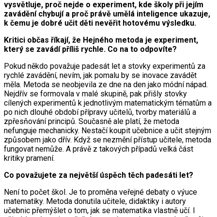
vysvětluje, proč nejde o experiment, kde školy při jejím
zavádění chybují a proč právě umělá inteligence ukazuje,
k čemu je dobré učit děti nevěřit hotovému výsledku.
Kritici občas říkají, že Hejného metoda je experiment,
který se zavádí příliš rychle. Co na to odpovíte?
Pokud někdo považuje padesát let a stovky experimentů za
rychlé zavádění, nevím, jak pomalu by se inovace zavádět
měla. Metoda se neobjevila ze dne na den jako módní nápad.
Nejdřív se formovala v malé skupině, pak přišly stovky
cílených experimentů k jednotlivým matematickým tématům a
po nich dlouhé období přípravy učitelů, tvorby materiálů a
zpřesňování principů. Současně ale platí, že metoda
nefunguje mechanicky. Nestačí koupit učebnice a učit stejným
způsobem jako dřív. Když se nezmění přístup učitele, metoda
fungovat nemůže. A právě z takových případů velká část
kritiky pramení.
Co považujete za největší úspěch těch padesáti let?
Není to počet škol. Je to proměna veřejné debaty o výuce
matematiky. Metoda donutila učitele, didaktiky i autory
učebnic přemýšlet o tom, jak se matematika vlastně učí. I