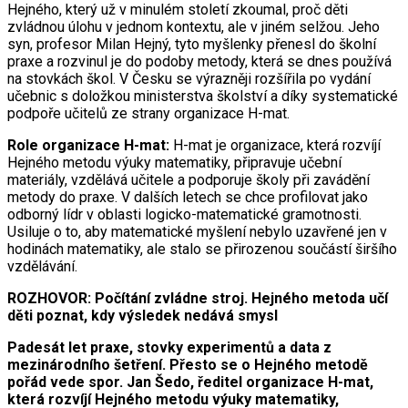
Hejného, který už v minulém století zkoumal, proč děti
zvládnou úlohu v jednom kontextu, ale v jiném selžou. Jeho
syn, profesor Milan Hejný, tyto myšlenky přenesl do školní
praxe a rozvinul je do podoby metody, která se dnes používá
na stovkách škol. V Česku se výrazněji rozšířila po vydání
učebnic s doložkou ministerstva školství a díky systematické
podpoře učitelů ze strany organizace H-mat.
Role organizace H-mat:
H-mat je organizace, která rozvíjí
Hejného metodu výuky matematiky, připravuje učební
materiály, vzdělává učitele a podporuje školy při zavádění
metody do praxe. V dalších letech se chce profilovat jako
odborný lídr v oblasti logicko-matematické gramotnosti.
Usiluje o to, aby matematické myšlení nebylo uzavřené jen v
hodinách matematiky, ale stalo se přirozenou součástí širšího
vzdělávání.
ROZHOVOR: Počítání zvládne stroj. Hejného metoda učí
děti poznat, kdy výsledek nedává smysl
Padesát let praxe, stovky experimentů a data z
mezinárodního šetření. Přesto se o Hejného metodě
pořád vede spor. Jan Šedo, ředitel organizace H-mat,
která rozvíjí Hejného metodu výuky matematiky,