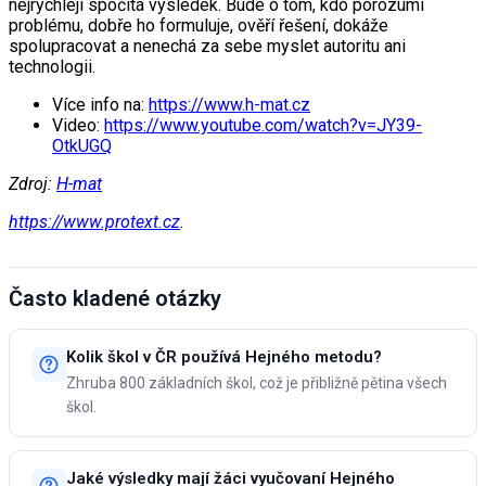
nejrychleji spočítá výsledek. Bude o tom, kdo porozumí
problému, dobře ho formuluje, ověří řešení, dokáže
spolupracovat a nenechá za sebe myslet autoritu ani
technologii.
Více info na:
https://www.h-mat.cz
Video:
https://www.youtube.com/watch?v=JY39-
OtkUGQ
Zdroj:
H-mat
https://www.protext.cz
.
Často kladené otázky
Kolik škol v ČR používá Hejného metodu?
Zhruba 800 základních škol, což je přibližně pětina všech
škol.
Jaké výsledky mají žáci vyučovaní Hejného