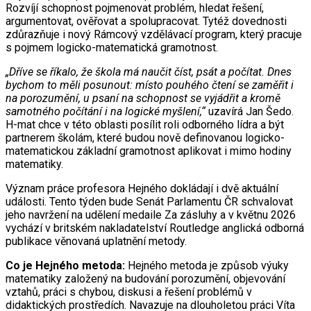
Rozvíjí schopnost pojmenovat problém, hledat řešení,
argumentovat, ověřovat a spolupracovat. Tytéž dovednosti
zdůrazňuje i nový Rámcový vzdělávací program, který pracuje
s pojmem logicko-matematická gramotnost.
„Dříve se říkalo, že škola má naučit číst, psát a počítat. Dnes
bychom to měli posunout: místo pouhého čtení se zaměřit i
na porozumění, u psaní na schopnost se vyjádřit a kromě
samotného počítání i na logické myšlení,“
uzavírá Jan Šedo.
H-mat chce v této oblasti posílit roli odborného lídra a být
partnerem školám, které budou nově definovanou logicko-
matematickou základní gramotnost aplikovat i mimo hodiny
matematiky.
Význam práce profesora Hejného dokládají i dvě aktuální
události. Tento týden bude Senát Parlamentu ČR schvalovat
jeho navržení na udělení medaile Za zásluhy a v květnu 2026
vychází v britském nakladatelství Routledge anglická odborná
publikace věnovaná uplatnění metody.
Co je Hejného metoda:
Hejného metoda je způsob výuky
matematiky založený na budování porozumění, objevování
vztahů, práci s chybou, diskusi a řešení problémů v
didaktických prostředích. Navazuje na dlouholetou práci Víta