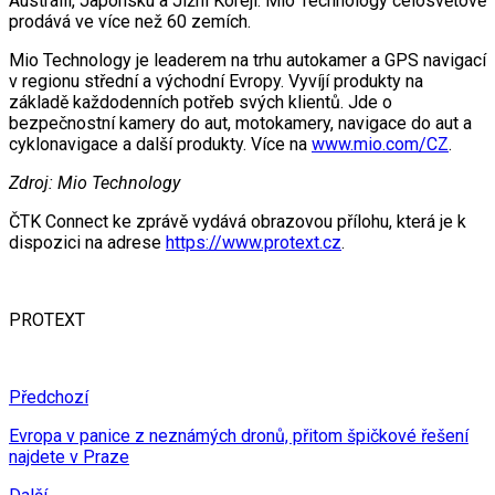
Austrálii, Japonsku a Jižní Koreji. Mio Technology celosvětově
prodává ve více než 60 zemích.
Mio Technology je leaderem na trhu autokamer a GPS navigací
v regionu střední a východní Evropy. Vyvíjí produkty na
základě každodenních potřeb svých klientů. Jde o
bezpečnostní kamery do aut, motokamery, navigace do aut a
cyklonavigace a další produkty. Více na
www.mio.com/CZ
.
Zdroj: Mio Technology
ČTK Connect ke zprávě vydává obrazovou přílohu, která je k
dispozici na adrese
https://www.protext.cz
.
PROTEXT
Předchozí
Evropa v panice z neznámých dronů, přitom špičkové řešení
najdete v Praze