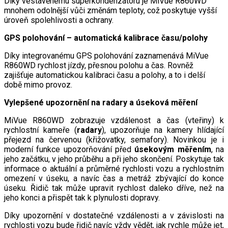
Díky vestavěnému superkondenzátoru je MiVue R860WD
mnohem odolnější vůči změnám teploty, což poskytuje vyšší
úroveň spolehlivosti a ochrany.
GPS polohování – automatická kalibrace času/polohy
Díky integrovanému GPS polohování zaznamenává MiVue
R860WD rychlost jízdy, přesnou polohu a čas. Rovněž
zajišťuje automatickou kalibraci času a polohy, a to i delší
době mimo provoz.
Vylepšené upozornění na radary a úseková měření
MiVue R860WD zobrazuje vzdálenost a čas (vteřiny) k
rychlostní kameře (
radary
), upozorňuje na kamery hlídající
přejezd na červenou (křižovatky, semafory). Novinkou je i
moderní funkce upozorňování před
úsekovým měřením
, na
jeho začátku, v jeho průběhu a při jeho skončení. Poskytuje tak
informace o aktuální a průměrné rychlosti vozu a rychlostním
omezení v úseku, a navíc čas a metráž zbývající do konce
úseku. Řidič tak může upravit rychlost daleko dříve, než na
jeho konci a přispět tak k plynulosti dopravy.
Díky upozornění v dostatečné vzdálenosti a v závislosti na
rychlosti vozu bude řidič navíc vždy vědět, jak rychle může jet,