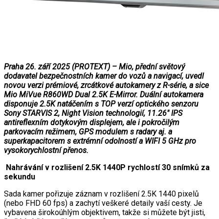
Praha 26. září 2025 (PROTEXT) – Mio, přední světový
dodavatel bezpečnostních kamer do vozů a navigací, uvedl
novou verzi prémiové, zrcátkové autokamery z R-série, a sice
Mio MiVue R860WD Dual 2.5K E-Mirror. Duální autokamera
disponuje 2.5K natáčením s TOP verzí optického senzoru
Sony STARVIS 2, Night Vision technologií, 11.26″ IPS
antireflexním dotykovým displejem, ale i pokročilým
parkovacím režimem, GPS modulem s radary aj. a
superkapacitorem s extrémní odolností a WIFI 5 GHz pro
vysokorychlostní přenos.
Nahrávání v rozlišení 2.5K 1440P rychlostí 30 snímků za
sekundu
Sada kamer pořizuje záznam v rozlišení 2.5K 1440 pixelů
(nebo FHD 60 fps) a zachytí veškeré detaily vaší cesty. Je
vybavena širokoúhlým objektivem, takže si můžete být jisti,