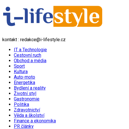
kontakt : redakce@i-lifestyle.cz
IT a Technologie
Cestovní ruch
Obchod a média
Sport
Kultura
Auto-moto
Energetika
Bydlení a reality
Životní styl
Gastronomie
Politika
Zdravotnictví
Věda a školství
Finance a ekonomika
PR články