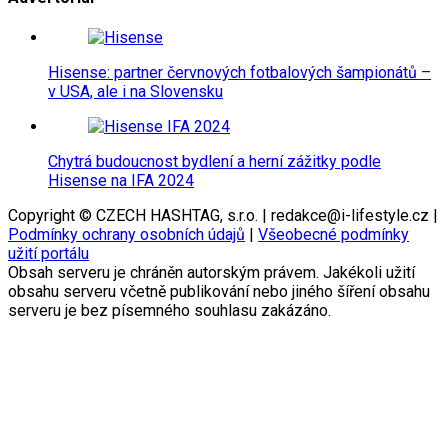
Hisense: partner červnových fotbalových šampionátů –
v USA, ale i na Slovensku
Chytrá budoucnost bydlení a herní zážitky podle
Hisense na IFA 2024
Copyright © CZECH HASHTAG, s.r.o. | redakce@i-lifestyle.cz |
Podmínky ochrany osobních údajů
|
Všeobecné podmínky
užití portálu
Obsah serveru je chráněn autorským právem. Jakékoli užití
obsahu serveru včetně publikování nebo jiného šíření obsahu
serveru je bez písemného souhlasu zakázáno.