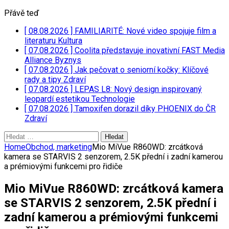
Přávě teď
[ 08.08.2026 ]
FAMILIARITÉ: Nové video spojuje film a
literaturu
Kultura
[ 07.08.2026 ]
Coolita představuje inovativní FAST Media
Alliance
Byznys
[ 07.08.2026 ]
Jak pečovat o seniorní kočky: Klíčové
rady a tipy
Zdraví
[ 07.08.2026 ]
LEPAS L8: Nový design inspirovaný
leopardí estetikou
Technologie
[ 07.08.2026 ]
Tamoxifen dorazil díky PHOENIX do ČR
Zdraví
Vyhledávání
Home
Obchod, marketing
Mio MiVue R860WD: zrcátková
kamera se STARVIS 2 senzorem, 2.5K přední i zadní kamerou
a prémiovými funkcemi pro řidiče
Mio MiVue R860WD: zrcátková kamera
se STARVIS 2 senzorem, 2.5K přední i
zadní kamerou a prémiovými funkcemi