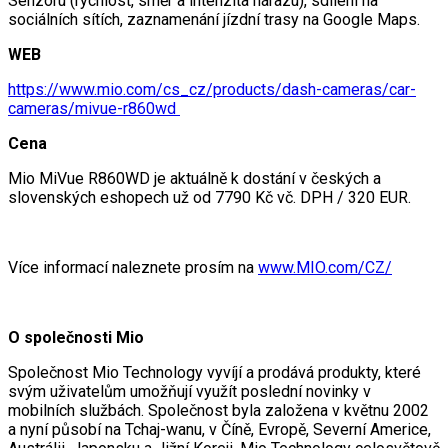
Senzoru (rychlost, směr a intenzita nárazu), sdílení na
sociálních sítích, zaznamenání jízdní trasy na Google Maps.
WEB
https://www.mio.com/cs_cz/products/dash-cameras/car-
cameras/mivue-r860wd
Cena
Mio MiVue R860WD je aktuálně k dostání v českých a
slovenských eshopech už od 7790 Kč vč. DPH / 320 EUR.
Více informací naleznete prosím na
www.MIO.com/CZ/
O společnosti Mio
Společnost Mio Technology vyvíjí a prodává produkty, které
svým uživatelům umožňují využít poslední novinky v
mobilních službách. Společnost byla založena v květnu 2002
a nyní působí na Tchaj-wanu, v Číně, Evropě, Severní Americe,