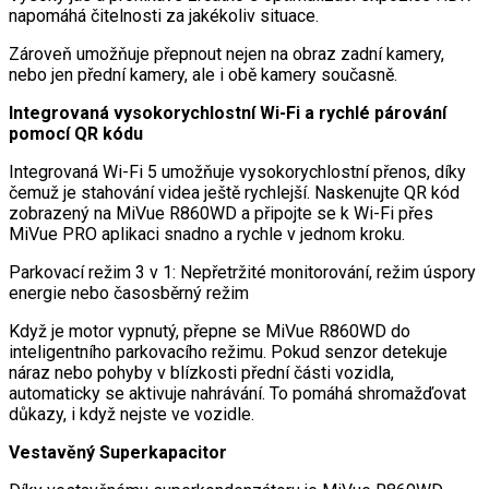
napomáhá čitelnosti za jakékoliv situace.
Zároveň umožňuje přepnout nejen na obraz zadní kamery,
nebo jen přední kamery, ale i obě kamery současně.
Integrovaná vysokorychlostní Wi-Fi a rychlé párování
pomocí QR kódu
Integrovaná Wi-Fi 5 umožňuje vysokorychlostní přenos, díky
čemuž je stahování videa ještě rychlejší. Naskenujte QR kód
zobrazený na MiVue R860WD a připojte se k Wi-Fi přes
MiVue PRO aplikaci snadno a rychle v jednom kroku.
Parkovací režim 3 v 1: Nepřetržité monitorování, režim úspory
energie nebo časosběrný režim
Když je motor vypnutý, přepne se MiVue R860WD do
inteligentního parkovacího režimu. Pokud senzor detekuje
náraz nebo pohyby v blízkosti přední části vozidla,
automaticky se aktivuje nahrávání. To pomáhá shromažďovat
důkazy, i když nejste ve vozidle.
Vestavěný Superkapacitor