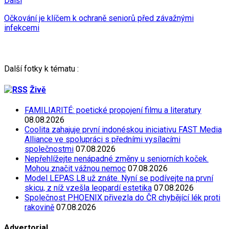
Další
Očkování je klíčem k ochraně seniorů před závažnými
infekcemi
Další fotky k tématu :
Živě
FAMILIARITÉ: poetické propojení filmu a literatury
08.08.2026
Coolita zahajuje první indonéskou iniciativu FAST Media
Alliance ve spolupráci s předními vysílacími
společnostmi
07.08.2026
Nepřehlížejte nenápadné změny u seniorních koček.
Mohou značit vážnou nemoc
07.08.2026
Model LEPAS L8 už znáte. Nyní se podívejte na první
skicu, z níž vzešla leopardí estetika
07.08.2026
Společnost PHOENIX přivezla do ČR chybějící lék proti
rakovině
07.08.2026
Advertorial