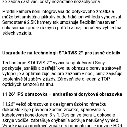
že žádná část vaší cesty nezůstane nezachycena.
Přední kamera není integrována do dotykového zrcátka a
může být umístěna jakkoliv bude řidiči při výhledu vyhovovat.
Samostatné 2,5K kamery tak umožnuje flexibilní nastavení
úhlu snímání podle různých potřeb a mají nerušený výhled na
sklech vozidla.
Upgradujte na technologii STARVIS 2™ pro jasné detaily
Technologie STARVIS 2™ vyvinutá společností Sony
poskytuje jasnější a ostřejší kvalitu obrazu a barev a zároveň
vylepšuje a optimalizuje jas pro záznam v noci, čímž zajišťuje
spolehlivější záběry z jízdy. Zároveň jde o jeden z TOP
optických senzorů na trhu.
11.26″ IPS obrazovka – antireflexní dotyková obrazovka
11,26″ velká obrazovka s designem úzkého rámečku
dokonale kryje původní zpětné zrcátko, spárované s
kabelovým konektorem 3 v 1. Design ve tvaru L dokonale
skryje vodiče, zabraňuje ohýbání a udržuje nerušený výhled.
Vysoký jas a pronikavé zrcátko s optimalizací expozice HDR