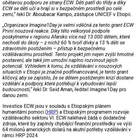
obětavou podporu ze strany ECW. Děti patří do třídy a díky
ECW se děti učí a hrají si v bezpečném prostředí po celé
zemi,“
řekl Dr. Aboubacar Kampo, zástupce UNICEF v Etiopii.
„Organizace Imagine1Day je velmi vděčná za tento grant ECW
První nouzová reakce. Díky této velkorysé podpoře
poskytneme v regionu Afarsko více než 13.000 dětem, které
nechodí do školy – z nichž 60 % tvoří dívky a 13 % děti se
zdravotním postižením – přístup k bezpečnému
vzdělávacímu prostředí. Tento projekt jim nejen zvýší hmotné
postavení, ale také jim umožní naplno rozvinout jejich
potenciál. Vzhledem k tomu, že vzdělávání v nouzových
situacích v Etiopii je značně podfinancované, je tento grant
klíčový, aby se zajistilo, že se dětem postiženým krizí dostane
vzdělání a podpory, které potřebují k vybudování lepší
budoucnosti,“
řekl Dr. Seid Aman, ředitel Imagine1Day pro
danou zemi.
Investice ECW jsou v souladu s Etiopským plánem
humanitární pomoci (
HRP
) a Etiopským programem rozvoje
vzdělávacího sektoru VI. ECW naléhavě žádá o dodatečné
zdroje, které by zaplnily chybějící finanční prostředky ve výši
64 milionů amerických dolarů na akutní potřeby vzdělávání v
rámci HRP 2024.