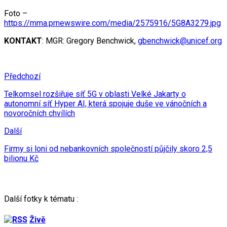
Foto –
https://mma.prnewswire.com/media/2575916/5G8A3279.jpg
KONTAKT
: MGR: Gregory Benchwick,
gbenchwick@unicef.org
Předchozí
Telkomsel rozšiřuje síť 5G v oblasti Velké Jakarty o
autonomní síť Hyper AI, která spojuje duše ve vánočních a
novoročních chvílích
Další
Firmy si loni od nebankovních společností půjčily skoro 2,5
bilionu Kč
Další fotky k tématu :
Živě