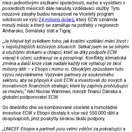
mezi jednotlivými složkami společnosti, sucho a vysídlení v
posledních měsících dále narušily vzdělávací služby. Tyto
nouzové zásahy budou navazovat na Víceletý program
odolnosti ve výši
24 milionů dolarů
, který ECW oznámila
minulý měsíc a který se zaměřuje na potřeby v regionech
Amharsko, Somálský stát a Tigraj.
„Je hřejivé být svědkem toho, jak kvalitní vzdělání mění život i
v nejsložitějších krizových situacích. Setkal jsem se se silnými
a otužilými dívkami a chlapci, kteří se díky podpoře ECW
vracejí k učení, uzdravují se a prospívají. Konflikty, klimatická
změna a další krize však nadále každý rok vytlačují ze škol
miliony dětí – v Etiopii i mimo ni. Obvyklým způsobem tuto
výzvu nezvládneme. Vyzývám partnery ze soukromého
sektoru, aby se připojili k úsilí ECW a investovali do nových a
inovativních finančních strategií, které by zaplnily prohlubující
se mezeru,“
řekl Nicolai Wammen, ministr financí Dánska a
globální podporovatel ECW.
Do dnešního dne se kombinované víceleté a mimořádné
investice ECW v Etiopii dostaly k více než 550.000 dětí a
dospívajících, jimž poskytly širokou škálu podpory.
„UNICEF Etiopie a partneři jsou velmi vděční za pokračující a