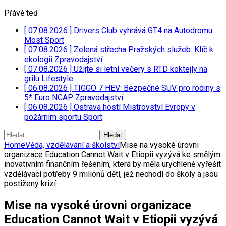
Přávě teď
[ 07.08.2026 ]
Drivers Club vyhrává GT4 na Autodromu
Most
Sport
[ 07.08.2026 ]
Zelená střecha Pražských služeb: Klíč k
ekologii
Zpravodajství
[ 07.08.2026 ]
Užijte si letní večery s RTD koktejly na
grilu
Lifestyle
[ 06.08.2026 ]
TIGGO 7 HEV: Bezpečné SUV pro rodiny s
5* Euro NCAP
Zpravodajství
[ 06.08.2026 ]
Ostrava hostí Mistrovství Evropy v
požárním sportu
Sport
Vyhledávání
Home
Věda, vzdělávání a školství
Mise na vysoké úrovni
organizace Education Cannot Wait v Etiopii vyzývá ke smělým
inovativním finančním řešením, která by měla urychleně vyřešit
vzdělávací potřeby 9 milionů dětí, jež nechodí do školy a jsou
postiženy krizí
Mise na vysoké úrovni organizace
Education Cannot Wait v Etiopii vyzývá