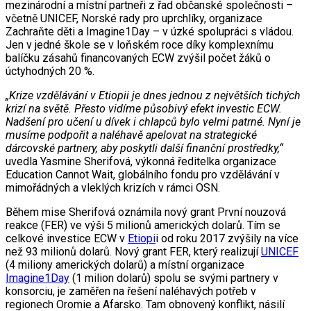
mezinárodní a místní partneři z řad občanské společnosti –
včetně UNICEF, Norské rady pro uprchlíky, organizace
Zachraňte děti a Imagine1Day – v úzké spolupráci s vládou.
Jen v jedné škole se v loňském roce díky komplexnímu
balíčku zásahů financovaných ECW zvýšil počet žáků o
úctyhodných 20 %.
„Krize vzdělávání v Etiopii je dnes jednou z největších tichých
krizí na světě. Přesto vidíme působivý efekt investic ECW.
Nadšení pro učení u dívek i chlapců bylo velmi patrné. Nyní je
musíme podpořit a naléhavě apelovat na strategické
dárcovské partnery, aby poskytli další finanční prostředky,“
uvedla Yasmine Sherifová, výkonná ředitelka organizace
Education Cannot Wait, globálního fondu pro vzdělávání v
mimořádných a vleklých krizích v rámci OSN.
Během mise Sherifová oznámila nový grant První nouzová
reakce (FER) ve výši 5 milionů amerických dolarů. Tím se
celkové investice ECW v
Etiopi
i od roku 2017 zvýšily na více
než 93 milionů dolarů. Nový grant FER, který realizují
UNICEF
(4 miliony amerických dolarů) a místní organizace
Imagine1Day
(1 milion dolarů) spolu se svými partnery v
konsorciu, je zaměřen na řešení naléhavých potřeb v
regionech Oromie a Afarsko. Tam obnovený konflikt, násilí