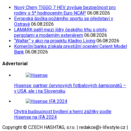
Nový Chery TIGGO 7 HEV zvyšuje bezpečnost pro
rodiny s 5* hodnocením Euro NCAP
06.08.2026
Evropská špička požárního sportu se představí v
Ostravě
06.08.2026
LAMARK patří mezi lídry českého trhu s ploty,
pergolami a moderním exteriérem
06.08.2026
“Walter” v akci na projektu Kladno Living
06.08.2026
Komerční banka získala prestižní ocenění Celent Model
Bank
06.08.2026
Advertorial
Hisense: partner červnových fotbalových šampionátů –
v USA, ale i na Slovensku
Chytrá budoucnost bydlení a herní zážitky podle
Hisense na IFA 2024
Copyright © CZECH HASHTAG, s.r.o. | redakce@i-lifestyle.cz |