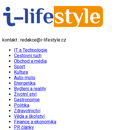
kontakt : redakce@i-lifestyle.cz
IT a Technologie
Cestovní ruch
Obchod a média
Sport
Kultura
Auto-moto
Energetika
Bydlení a reality
Životní styl
Gastronomie
Politika
Zdravotnictví
Věda a školství
Finance a ekonomika
PR články