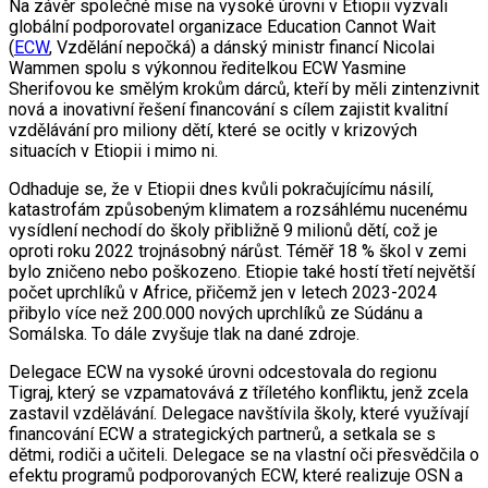
Na závěr společné mise na vysoké úrovni v Etiopii vyzvali
globální podporovatel organizace Education Cannot Wait
(
ECW
, Vzdělání nepočká) a dánský ministr financí Nicolai
Wammen spolu s výkonnou ředitelkou ECW Yasmine
Sherifovou ke smělým krokům dárců, kteří by měli zintenzivnit
nová a inovativní řešení financování s cílem zajistit kvalitní
vzdělávání pro miliony dětí, které se ocitly v krizových
situacích v Etiopii i mimo ni.
Odhaduje se, že v Etiopii dnes kvůli pokračujícímu násilí,
katastrofám způsobeným klimatem a rozsáhlému nucenému
vysídlení nechodí do školy přibližně 9 milionů dětí, což je
oproti roku 2022 trojnásobný nárůst. Téměř 18 % škol v zemi
bylo zničeno nebo poškozeno. Etiopie také hostí třetí největší
počet uprchlíků v Africe, přičemž jen v letech 2023-2024
přibylo více než 200.000 nových uprchlíků ze Súdánu a
Somálska. To dále zvyšuje tlak na dané zdroje.
Delegace ECW na vysoké úrovni odcestovala do regionu
Tigraj, který se vzpamatovává z tříletého konfliktu, jenž zcela
zastavil vzdělávání. Delegace navštívila školy, které využívají
financování ECW a strategických partnerů, a setkala se s
dětmi, rodiči a učiteli. Delegace se na vlastní oči přesvědčila o
efektu programů podporovaných ECW, které realizuje OSN a