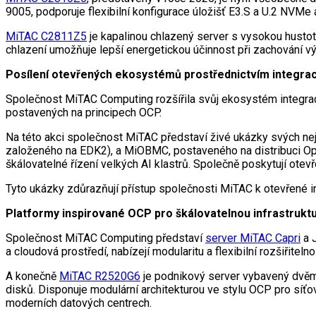
9005, podporuje flexibilní konfigurace úložišť E3.S a U.2 NVM
MiTAC C2811Z5
je kapalinou chlazený server s vysokou husto
chlazení umožňuje lepší energetickou účinnost při zachování vý
Posílení otevřených ekosystémů prostřednictvím integra
Společnost MiTAC Computing rozšířila svůj ekosystém integrac
postavených na principech OCP.
Na této akci společnost MiTAC představí živé ukázky svých n
založeného na EDK2), a MiOBMC, postaveného na distribuci Open
škálovatelné řízení velkých AI klastrů. Společně poskytují otev
Tyto ukázky zdůrazňují přístup společnosti MiTAC k otevřené int
Platformy inspirované OCP pro škálovatelnou infrastruktu
Společnost MiTAC Computing představí
server MiTAC Capri
a 
a cloudová prostředí, nabízejí modularitu a flexibilní rozšiřite
A konečně
MiTAC R2520G6
je podnikový server vybavený dvě
disků. Disponuje modulární architekturou ve stylu OCP pro síťov
moderních datových centrech.