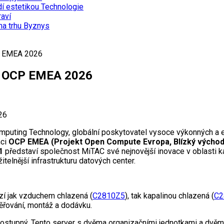
dí estetikou
Technologie
aví
na trhu
Byznys
CP EMEA 2026
na OCP EMEA 2026
puting Technology, globální poskytovatel vysoce výkonných a e
nci
OCP EMEA (Projekt Open Compute Evropa, Blízký východ
21
představí společnost MiTAC své nejnovější inovace v oblasti
žitelnější infrastrukturu datových center.
zí jak vzduchem chlazená (
C2810Z5
), tak kapalinou chlazená (
C2
ěřování, montáž a dodávku.
ě dostupný. Tento server s dvěma organizačními jednotkami a d