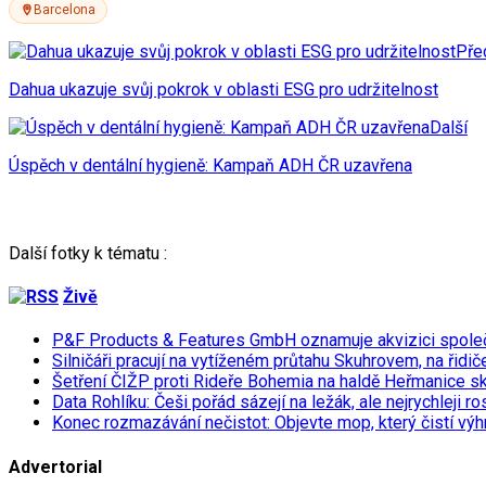
Barcelona
Pře
Dahua ukazuje svůj pokrok v oblasti ESG pro udržitelnost
Další
Úspěch v dentální hygieně: Kampaň ADH ČR uzavřena
Další fotky k tématu :
Živě
P&F Products & Features GmbH oznamuje akvizici spol
Silničáři pracují na vytíženém průtahu Skuhrovem, na řidič
Šetření ČIŽP proti Rideře Bohemia na haldě Heřmanice s
Data Rohlíku: Češi pořád sázejí na ležák, ale nejrychleji r
Konec rozmazávání nečistot: Objevte mop, který čistí výh
Advertorial