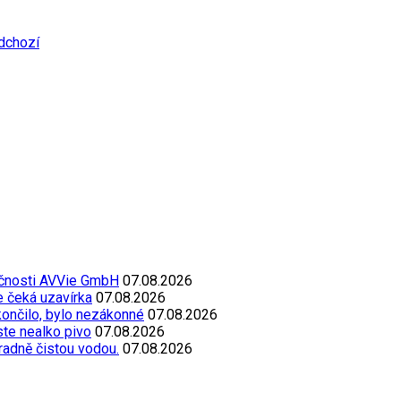
dchozí
ečnosti AVVie GmbH
07.08.2026
e čeká uzavírka
07.08.2026
končilo, bylo nezákonné
07.08.2026
oste nealko pivo
07.08.2026
radně čistou vodou.
07.08.2026