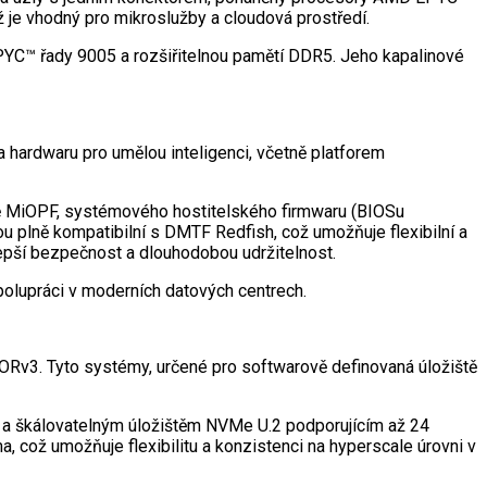
 je vhodný pro mikroslužby a cloudová prostředí.
PYC™ řady 9005 a rozšiřitelnou pamětí DDR5. Jeho kapalinové
 hardwaru pro umělou inteligenci, včetně platforem
ně MiOPF, systémového hostitelského firmwaru (BIOSu
u plně kompatibilní s DMTF Redfish, což umožňuje flexibilní a
 lepší bezpečnost a dlouhodobou udržitelnost.
spolupráci v moderních datových centrech.
i ORv3. Tyto systémy, určené pro softwarově definovaná úložiště
 škálovatelným úložištěm NVMe U.2 podporujícím až 24
a, což umožňuje flexibilitu a konzistenci na hyperscale úrovni v