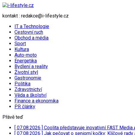
kontakt : redakce@i-lifestyle.cz
IT a Technologie
Cestovní ruch
Obchod a média
Sport
Kultura
Auto-moto
Energetika
Bydlení a reality
Životní styl
Gastronomie
Politika
Zdravotnictví
Věda a školství
Finance a ekonomika
PR články
Přávě teď
[ 07.08.2026 ]
Coolita představuje inovativní FAST Media 
[ 07.08.2026 ]
Jak pečovat o seniorní kočky: Klíčové rady 