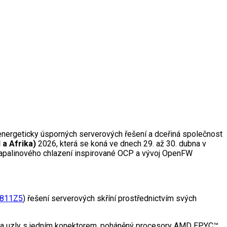
nergeticky úsporných serverových řešení a dceřiná společnost
 a Afrika)
2026, která se koná ve dnech 29. až 30. dubna v
 kapalinového chlazení inspirované OCP a vývoj OpenFW
811Z5
) řešení serverových skříní prostřednictvím svých
věma uzly s jedním konektorem, poháněný procesory AMD EPYC™