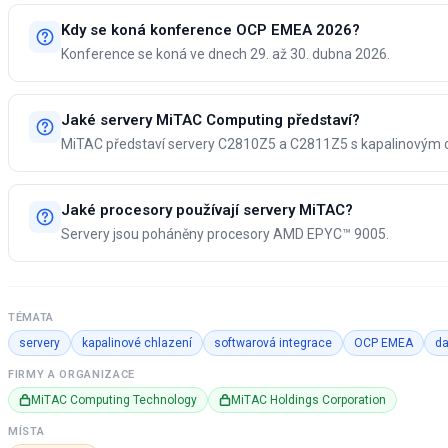
Kdy se koná konference OCP EMEA 2026?
Konference se koná ve dnech 29. až 30. dubna 2026.
Jaké servery MiTAC Computing představí?
MiTAC představí servery C2810Z5 a C2811Z5 s kapalinovým 
Jaké procesory používají servery MiTAC?
Servery jsou poháněny procesory AMD EPYC™ 9005.
TÉMATA
servery
kapalinové chlazení
softwarová integrace
OCP EMEA
da
FIRMY A ORGANIZACE
MiTAC Computing Technology
MiTAC Holdings Corporation
MÍSTA