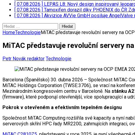
[ 07.08.2026 ]
LEPAS L8: Nový design inspirovaný leopar
[ 07.08.2026 ]
Tamoxifen dorazil díky PHOENIX do ČR
Zdr
[ 07.08.2026 ]
Akvizice AVVie GmbH posiluje AngelValve 
Vyhledávání
Home
Technologie
MiTAC představuje revoluční servery na O
MiTAC představuje revoluční servery 
Petr Novák redaktor
Technologie
Barcelona (Španělsko) 30. dubna 2026 – Společnost MiTAC Com
MiTAC Holdings Corporation (TWSE:3706), se vrací na konfere
Mezinárodním kongresovém centru v Barceloně. Na
stánku A
(firmware), které podporují otevřenější, více spolupracující a udr
Pokrok v otevřeném a efektivním tepelném designu
Společnost MiTAC Computing rozšířila své kapacity a nyní nabí
serverových skříní HPC řady MR2200, zahrnujících integraci, ov
MiTAC C2810Z5
, představený v roce 2025, je nyní všeobecn