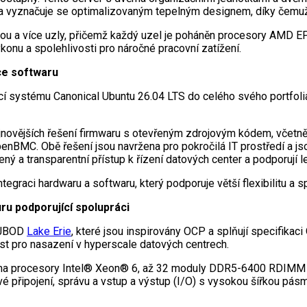
e a vyznačuje se optimalizovaným tepelným designem, díky čemuž
tou a více uzly, přičemž každý uzel je poháněn procesory AMD E
konu a spolehlivosti pro náročné pracovní zatížení.
ce softwaru
í systému Canonical Ubuntu 26.04 LTS do celého svého portfolia
ejnovějších řešení firmwaru s otevřeným zdrojovým kódem, včet
BMC. Obě řešení jsou navržena pro pokročilá IT prostředí a jso
řený a transparentní přístup k řízení datových center a podporují
egraci hardwaru a softwaru, který podporuje větší flexibilitu a 
ru podporující spolupráci
JBOD
Lake Erie
, které jsou inspirovány OCP a splňují specifikac
lnost pro nasazení v hyperscale datových centrech.
ma procesory Intel® Xeon® 6, až 32 moduly DDR5-6400 RDIMM a
é připojení, správu a vstup a výstup (I/O) s vysokou šířkou pásm