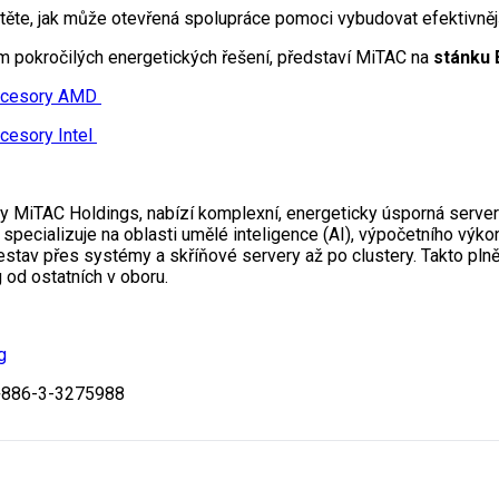
stěte, jak může otevřená spolupráce pomoci vybudovat efektivnější
m pokročilých energetických řešení, představí MiTAC na
stánku 
rocesory AMD
cesory Intel
MiTAC Holdings, nabízí komplexní, energeticky úsporná serverová
specializuje na oblasti umělé inteligence (AI), výpočetního výk
estav přes systémy a skříňové servery až po clustery. Takto pl
 od ostatních v oboru.
g
+886-3-3275988