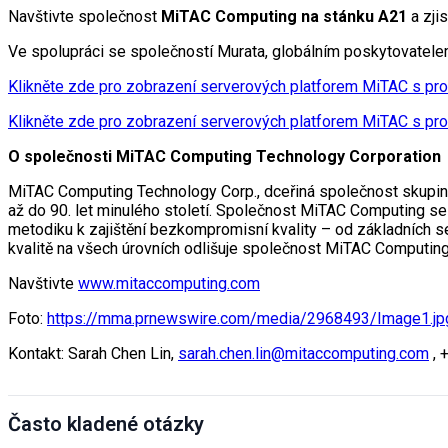
Navštivte společnost
MiTAC Computing na stánku A21
a zji
Ve spolupráci se společností Murata, globálním poskytovatele
Klikněte zde pro zobrazení serverových platforem MiTAC s p
Klikněte zde pro zobrazení serverových platforem MiTAC s pro
O společnosti MiTAC Computing Technology Corporation
MiTAC Computing Technology Corp., dceřiná společnost skupiny 
až do 90. let minulého století. Společnost MiTAC Computing se 
metodiku k zajištění bezkompromisní kvality – od základních s
kvalitě na všech úrovních odlišuje společnost MiTAC Computing
Navštivte
www.mitaccomputing.com
Foto:
https://mma.prnewswire.com/media/2968493/Image1.jp
Kontakt: Sarah Chen Lin,
sarah.chen.lin@mitaccomputing.com
, 
Často kladené otázky