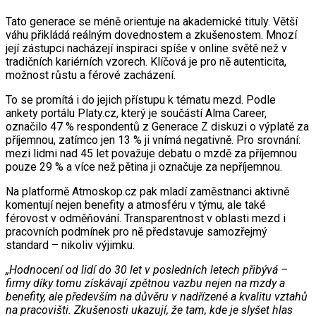
Tato generace se méně orientuje na akademické tituly. Větší
váhu přikládá reálným dovednostem a zkušenostem. Mnozí
její zástupci nacházejí inspiraci spíše v online světě než v
tradičních kariérních vzorech. Klíčová je pro ně autenticita,
možnost růstu a férové zacházení.
To se promítá i do jejich přístupu k tématu mezd. Podle
ankety portálu Platy.cz, který je součástí Alma Career,
označilo 47 % respondentů z Generace Z diskuzi o výplatě za
příjemnou, zatímco jen 13 % ji vnímá negativně. Pro srovnání:
mezi lidmi nad 45 let považuje debatu o mzdě za příjemnou
pouze 29 % a více než pětina ji označuje za nepříjemnou.
Na platformě Atmoskop.cz pak mladí zaměstnanci aktivně
komentují nejen benefity a atmosféru v týmu, ale také
férovost v odměňování. Transparentnost v oblasti mezd i
pracovních podmínek pro ně představuje samozřejmý
standard – nikoliv výjimku.
„Hodnocení od lidí do 30 let v posledních letech přibývá –
firmy díky tomu získávají zpětnou vazbu nejen na mzdy a
benefity, ale především na důvěru v nadřízené a kvalitu vztahů
na pracovišti. Zkušenosti ukazují, že tam, kde je slyšet hlas