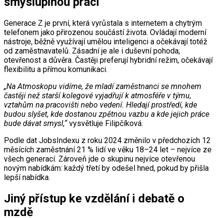
smysluplnou práci
Generace Z je první, která vyrůstala s internetem a chytrým
telefonem jako přirozenou součástí života. Ovládají moderní
nástroje, běžně využívají umělou inteligenci a očekávají totéž
od zaměstnavatelů. Zásadní je ale i duševní pohoda,
otevřenost a důvěra. Častěji preferují hybridní režim, očekávají
flexibilitu a přímou komunikaci.
„Na Atmoskopu vidíme, že mladí zaměstnanci se mnohem
častěji než starší kolegové vyjadřují k atmosféře v týmu,
vztahům na pracovišti nebo vedení. Hledají prostředí, kde
budou slyšet, kde dostanou zpětnou vazbu a kde jejich práce
bude dávat smysl,“
vysvětluje Filipčíková.
Podle dat JobsIndexu z roku 2024 změnilo v předchozích 12
měsících zaměstnání 21 % lidí ve věku 18–24 let – nejvíce ze
všech generací. Zároveň jde o skupinu nejvíce otevřenou
novým nabídkám: každý třetí by odešel hned, pokud by přišla
lepší nabídka.
Jiný přístup ke vzdělání i debatě o
mzdě