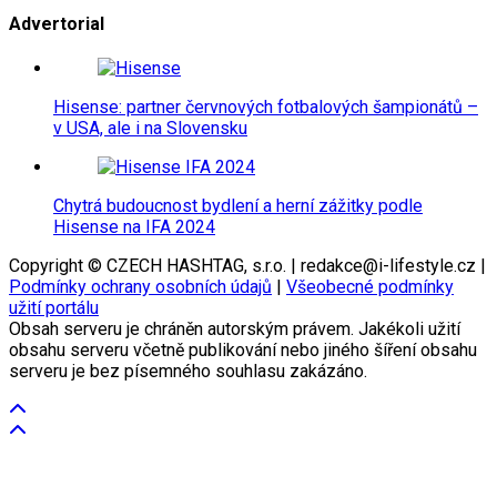
Advertorial
Hisense: partner červnových fotbalových šampionátů –
v USA, ale i na Slovensku
Chytrá budoucnost bydlení a herní zážitky podle
Hisense na IFA 2024
Copyright © CZECH HASHTAG, s.r.o. | redakce@i-lifestyle.cz |
Podmínky ochrany osobních údajů
|
Všeobecné podmínky
užití portálu
Obsah serveru je chráněn autorským právem. Jakékoli užití
obsahu serveru včetně publikování nebo jiného šíření obsahu
serveru je bez písemného souhlasu zakázáno.