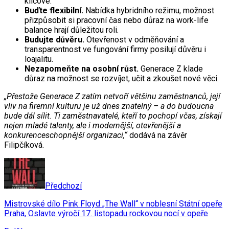
klíčové.
Buďte flexibilní.
Nabídka hybridního režimu, možnost
přizpůsobit si pracovní čas nebo důraz na work-life
balance hrají důležitou roli.
Budujte důvěru.
Otevřenost v odměňování a
transparentnost ve fungování firmy posilují důvěru i
loajalitu.
Nezapomeňte na osobní růst.
Generace Z klade
důraz na možnost se rozvíjet, učit a zkoušet nové věci.
„Přestože Generace Z zatím netvoří většinu zaměstnanců, její
vliv na firemní kulturu je už dnes znatelný – a do budoucna
bude dál sílit. Ti zaměstnavatelé, kteří to pochopí včas, získají
nejen mladé talenty, ale i modernější, otevřenější a
konkurenceschopnější organizaci,“
dodává na závěr
Filipčíková.
Předchozí
Mistrovské dílo Pink Floyd „The Wall“ v noblesní Státní opeře
Praha, Oslavte výročí 17. listopadu rockovou nocí v opeře