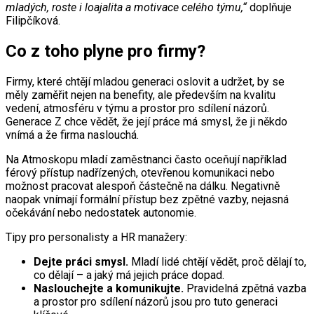
mladých, roste i loajalita a motivace celého týmu,“
doplňuje
Filipčíková.
Co z toho plyne pro firmy?
Firmy, které chtějí mladou generaci oslovit a udržet, by se
měly zaměřit nejen na benefity, ale především na kvalitu
vedení, atmosféru v týmu a prostor pro sdílení názorů.
Generace Z chce vědět, že její práce má smysl, že ji někdo
vnímá a že firma naslouchá.
Na Atmoskopu mladí zaměstnanci často oceňují například
férový přístup nadřízených, otevřenou komunikaci nebo
možnost pracovat alespoň částečně na dálku. Negativně
naopak vnímají formální přístup bez zpětné vazby, nejasná
očekávání nebo nedostatek autonomie.
Tipy pro personalisty a HR manažery:
Dejte práci smysl.
Mladí lidé chtějí vědět, proč dělají to,
co dělají – a jaký má jejich práce dopad.
Naslouchejte a komunikujte.
Pravidelná zpětná vazba
a prostor pro sdílení názorů jsou pro tuto generaci