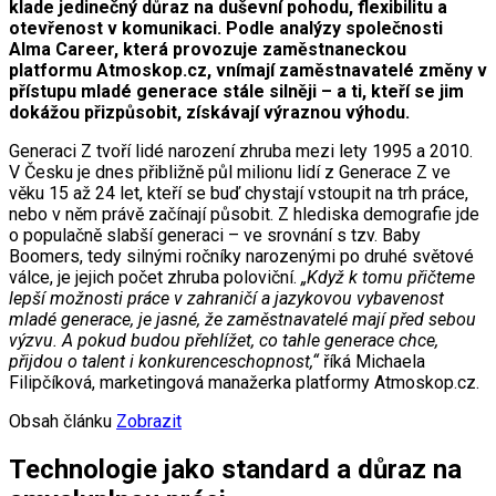
klade jedinečný důraz na duševní pohodu, flexibilitu a
otevřenost v komunikaci. Podle analýzy společnosti
Alma Career, která provozuje zaměstnaneckou
platformu Atmoskop.cz, vnímají zaměstnavatelé změny v
přístupu mladé generace stále silněji – a ti, kteří se jim
dokážou přizpůsobit, získávají výraznou výhodu.
Generaci Z tvoří lidé narození zhruba mezi lety 1995 a 2010.
V Česku je dnes přibližně půl milionu lidí z Generace Z ve
věku 15 až 24 let, kteří se buď chystají vstoupit na trh práce,
nebo v něm právě začínají působit. Z hlediska demografie jde
o populačně slabší generaci – ve srovnání s tzv. Baby
Boomers, tedy silnými ročníky narozenými po druhé světové
válce, je jejich počet zhruba poloviční.
„Když k tomu přičteme
lepší možnosti práce v zahraničí a jazykovou vybavenost
mladé generace, je jasné, že zaměstnavatelé mají před sebou
výzvu. A pokud budou přehlížet, co tahle generace chce,
přijdou o talent i konkurenceschopnost,“
říká Michaela
Filipčíková, marketingová manažerka platformy Atmoskop.cz.
Obsah článku
Zobrazit
Technologie jako standard a důraz na