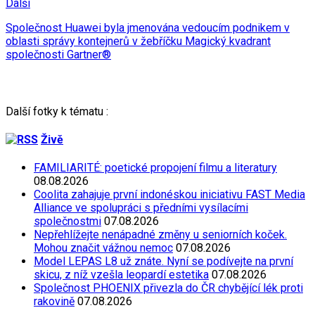
Další
Společnost Huawei byla jmenována vedoucím podnikem v
oblasti správy kontejnerů v žebříčku Magický kvadrant
společnosti Gartner®
Další fotky k tématu :
Živě
FAMILIARITÉ: poetické propojení filmu a literatury
08.08.2026
Coolita zahajuje první indonéskou iniciativu FAST Media
Alliance ve spolupráci s předními vysílacími
společnostmi
07.08.2026
Nepřehlížejte nenápadné změny u seniorních koček.
Mohou značit vážnou nemoc
07.08.2026
Model LEPAS L8 už znáte. Nyní se podívejte na první
skicu, z níž vzešla leopardí estetika
07.08.2026
Společnost PHOENIX přivezla do ČR chybějící lék proti
rakovině
07.08.2026