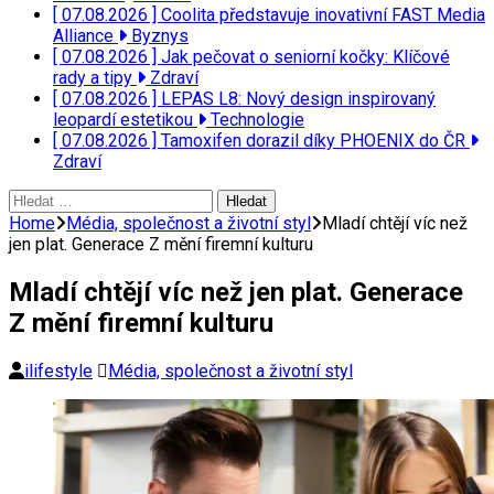
[ 07.08.2026 ]
Coolita představuje inovativní FAST Media
Alliance
Byznys
[ 07.08.2026 ]
Jak pečovat o seniorní kočky: Klíčové
rady a tipy
Zdraví
[ 07.08.2026 ]
LEPAS L8: Nový design inspirovaný
leopardí estetikou
Technologie
[ 07.08.2026 ]
Tamoxifen dorazil díky PHOENIX do ČR
Zdraví
Vyhledávání
Home
Média, společnost a životní styl
Mladí chtějí víc než
jen plat. Generace Z mění firemní kulturu
Mladí chtějí víc než jen plat. Generace
Z mění firemní kulturu
ilifestyle
Média, společnost a životní styl