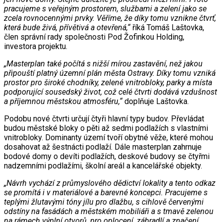
pracujeme s veřejným prostorem, službami a zelení jako se
zcela rovnocennými prvky. Věříme, že díky tomu vznikne čtvrť,
která bude živá, přívětivá a otevřená,“
říká Tomáš Laštovka,
člen správní rady společnosti Pod Žofinkou Holding,
investora projektu.
„Masterplan také počítá s nižší mírou zastavění, než jakou
připouští platný územní plán města Ostravy. Díky tomu vzniká
prostor pro široké chodníky, zelené vnitrobloky, parky a místa
podporující sousedský život, což celé čtvrti dodává vzdušnost
a příjemnou městskou atmosféru,“
doplňuje Laštovka.
Podobu nové čtvrti určují čtyři hlavní typy budov. Převládat
budou městské bloky o pěti až sedmi podlažích s vlastními
vnitrobloky. Dominanty území tvoří obytné věže, které mohou
dosahovat až šestnácti podlaží. Dále masterplan zahrnuje
bodové domy o devíti podlažích, deskové budovy se čtyřmi
nadzemními podlažími, školní areál a kancelářské objekty.
„Návrh vychází z průmyslového dědictví lokality a tento odkaz
se promítá i v materiálové a barevné koncepci. Pracujeme s
teplými žlutavými tóny jílu pro dlažbu, s cihlově červenými
odstíny na fasádách a městském mobiliáři a s tmavě zelenou
na rámech výplní otvorů, pro oplocení, zábradlí a značení.