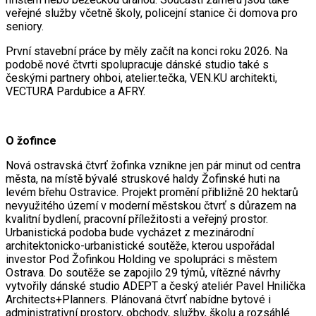
veřejné služby včetně školy, policejní stanice či domova pro
seniory.
První stavební práce by měly začít na konci roku 2026. Na
podobě nové čtvrti spolupracuje dánské studio také s
českými partnery ohboi, atelier.tečka, VEN.KU architekti,
VECTURA Pardubice a AFRY.
O žofince
Nová ostravská čtvrť žofinka vznikne jen pár minut od centra
města, na místě bývalé struskové haldy Žofinské huti na
levém břehu Ostravice. Projekt promění přibližně 20 hektarů
nevyužitého území v moderní městskou čtvrť s důrazem na
kvalitní bydlení, pracovní příležitosti a veřejný prostor.
Urbanistická podoba bude vycházet z mezinárodní
architektonicko-urbanistické soutěže, kterou uspořádal
investor Pod Žofinkou Holding ve spolupráci s městem
Ostrava. Do soutěže se zapojilo 29 týmů, vítězné návrhy
vytvořily dánské studio ADEPT a český ateliér Pavel Hnilička
Architects+Planners. Plánovaná čtvrť nabídne bytové i
administrativní prostory, obchody, služby, školu a rozsáhlé