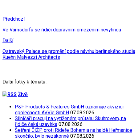
Předchozí
Ve Varnsdorfu se řidiči dopravním omezením nevyhnou
Další
Ostravský Palace se promění podle návrhu berlínského studia
Kuehn Malvezzi Architects
Další fotky k tématu :
Živě
P&F Products & Features GmbH oznamuje akvizici
společnosti AVVie GmbH
07.08.2026
Silničáři pracují na vytíženém průtahu Skuhrovem, na
řidiče čeká uzavírka
07.08.2026
Šetření ČIŽP proti Rideře Bohemia na haldě Heřmanice
skončilo, bylo nezákonné
07.08.2026