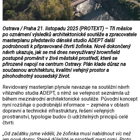
Ostrava / Praha 21. listopadu 2025 (PROTEXT) – Tři měsíce
po oznámení výsledků architektonické soutěže a zpracovatele
masterplanu představilo dánské studio ADEPT další
podrobnosti k připravované čtvrti žofinka. Nově dokončený
návrh ukazuje, jak se má dnes nevyužívaný brownfield
postupně proměnit v živé městské prostředí, které se
přirozeně napojí na centrum Ostravy. Plán klade důraz na
současnou architekturu, kvalitní veřejný prostor a
plnohodnotný sousedský život.
Revidovaný masterplan plynule navazuje na soutěžní návrh
vítězného studia ADEPT, s nímž se veřejnost seznámila už
během mezinárodní architektonické soutěže. Původní koncept
nyní rozšiřuje o podrobnější informace – zejména v oblasti
dopravní a technické infrastruktury, řešení veřejných
prostranství, typologie budov či udržitelných principů celé
čtvrti.
„Od začátku jsme věděli, že žofinka musí nabídnout víc než
jen nové domy. Stejně důležité je prostředí mezi nimi. Proto