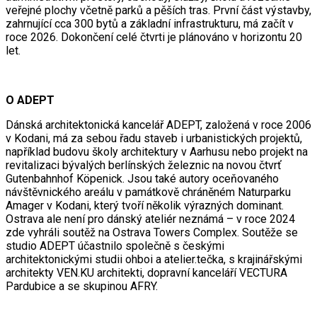
veřejné plochy včetně parků a pěších tras. První část výstavby,
zahrnující cca 300 bytů a základní infrastrukturu, má začít v
roce 2026. Dokončení celé čtvrti je plánováno v horizontu 20
let.
O ADEPT
Dánská architektonická kancelář ADEPT, založená v roce 2006
v Kodani, má za sebou řadu staveb i urbanistických projektů,
například budovu školy architektury v Aarhusu nebo projekt na
revitalizaci bývalých berlínských železnic na novou čtvrť
Gutenbahnhof Köpenick. Jsou také autory oceňovaného
návštěvnického areálu v památkově chráněném Naturparku
Amager v Kodani, který tvoří několik výrazných dominant.
Ostrava ale není pro dánský ateliér neznámá – v roce 2024
zde vyhráli soutěž na Ostrava Towers Complex. Soutěže se
studio ADEPT účastnilo společně s českými
architektonickými studii ohboi a atelier.tečka, s krajinářskými
architekty VEN.KU architekti, dopravní kanceláří VECTURA
Pardubice a se skupinou AFRY.