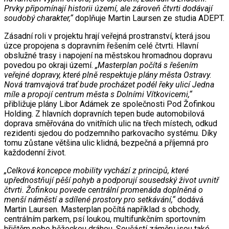
Prvky připomínají historii území, ale zároveň čtvrti dodávají
soudobý charakter,“
doplňuje Martin Laursen ze studia ADEPT.
Zásadní roli v projektu hrají veřejná prostranství, která jsou
úzce propojena s dopravním řešením celé čtvrti. Hlavní
obslužné trasy i napojení na městskou hromadnou dopravu
povedou po okraji území.
„Masterplan počítá s řešením
veřejné dopravy, které plně respektuje plány města Ostravy.
Nová tramvajová trať bude procházet podél řeky ulicí Jedna
míle a propojí centrum města s Dolními Vítkovicemi,“
přibližuje plány Libor Adámek ze společnosti Pod Žofinkou
Holding. Z hlavních dopravních tepen bude automobilová
doprava směřována do vnitřních ulic na třech místech, odkud
rezidenti sjedou do podzemního parkovacího systému. Díky
tomu zůstane většina ulic klidná, bezpečná a příjemná pro
každodenní život.
„Celková koncepce mobility vychází z principů, které
upřednostňují pěší pohyb a podporují sousedský život uvnitř
čtvrti. Žofinkou povede centrální promenáda doplněná o
menší náměstí a sdílené prostory pro setkávání,“
dodává
Martin Laursen. Masterplan počítá například s obchody,
centrálním parkem, psí loukou, multifunkčním sportovním
hřištěm nebo běžeckou dráhou. Součástí záměru jsou také