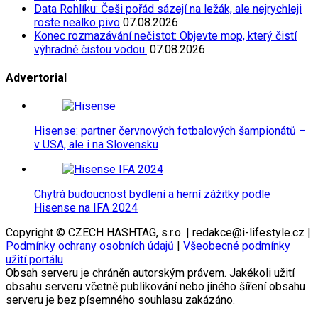
Data Rohlíku: Češi pořád sázejí na ležák, ale nejrychleji
roste nealko pivo
07.08.2026
Konec rozmazávání nečistot: Objevte mop, který čistí
výhradně čistou vodou.
07.08.2026
Advertorial
Hisense: partner červnových fotbalových šampionátů –
v USA, ale i na Slovensku
Chytrá budoucnost bydlení a herní zážitky podle
Hisense na IFA 2024
Copyright © CZECH HASHTAG, s.r.o. | redakce@i-lifestyle.cz |
Podmínky ochrany osobních údajů
|
Všeobecné podmínky
užití portálu
Obsah serveru je chráněn autorským právem. Jakékoli užití
obsahu serveru včetně publikování nebo jiného šíření obsahu
serveru je bez písemného souhlasu zakázáno.