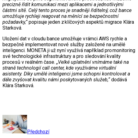
precizně řídit komunikaci mezi aplikacemi a jednotlivými
částmi sítě. Celý tento proces je snadněji řiditelný, což bance
umožňuje rychleji reagovat na měnící se bezpečnostní
požadavky,“
popisuje jeden z klíčových aspektů migrace Klára
Starková.
Uložení dat v cloudu bance umožňuje v rámci AWS rychle a
bezpečně implementovat nové služby založené na umělé
inteligenci. MONETA ji už nyní využívá například pro monitoring
své technologické infrastruktury a pro sledování kvality
procesů v reálném čase.
„Velké uplatnění vnímáme také na
straně technologií call center, kde využíváme virtuální
asistenty. Díky umělé inteligenci jsme schopni kontrolovat a
dále zvyšovat kvalitu námi poskytovaných služeb,“
dodává
Klára Starková.
Předchozí