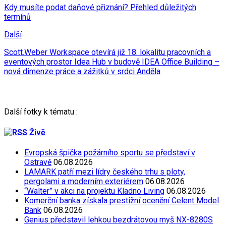
Kdy musíte podat daňové přiznání? Přehled důležitých
termínů
Další
Scott.Weber Workspace otevírá již 18. lokalitu pracovních a
eventových prostor Idea Hub v budově IDEA Office Building –
nová dimenze práce a zážitků v srdci Anděla
Další fotky k tématu :
Živě
Evropská špička požárního sportu se představí v
Ostravě
06.08.2026
LAMARK patří mezi lídry českého trhu s ploty,
pergolami a moderním exteriérem
06.08.2026
“Walter” v akci na projektu Kladno Living
06.08.2026
Komerční banka získala prestižní ocenění Celent Model
Bank
06.08.2026
Genius představil lehkou bezdrátovou myš NX-8280S