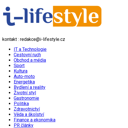
kontakt : redakce@i-lifestyle.cz
IT a Technologie
Cestovní ruch
Obchod a média
Sport
Kultura
Auto-moto
Energetika
Bydlení a reality
Životní styl
Gastronomie
Politika
Zdravotnictví
Věda a školství
Finance a ekonomika
PR články