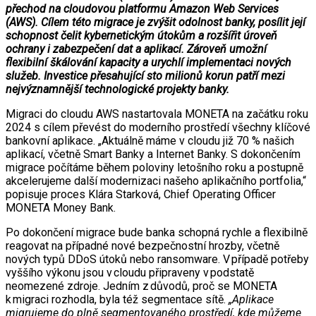
přechod na cloudovou platformu Amazon Web Services
(AWS). Cílem této migrace je zvýšit odolnost banky, posílit její
schopnost čelit kybernetickým útokům a rozšířit úroveň
ochrany i zabezpečení dat a aplikací. Zároveň umožní
flexibilní škálování kapacity a urychlí implementaci nových
služeb. Investice přesahující sto milionů korun patří mezi
nejvýznamnější technologické projekty banky.
Migraci do cloudu AWS nastartovala MONETA na začátku roku
2024 s cílem převést do moderního prostředí všechny klíčové
bankovní aplikace. „Aktuálně máme v cloudu již 70 % našich
aplikací, včetně Smart Banky a Internet Banky. S dokončením
migrace počítáme během poloviny letošního roku a postupně
akcelerujeme další modernizaci našeho aplikačního portfolia,“
popisuje proces Klára Starková, Chief Operating Officer
MONETA Money Bank.
Po dokončení migrace bude banka schopná rychle a flexibilně
reagovat na případné nové bezpečnostní hrozby, včetně
nových typů DDoS útoků nebo ransomware. V případě potřeby
vyššího výkonu jsou v cloudu připraveny v podstatě
neomezené zdroje. Jedním z důvodů, proč se MONETA
k migraci rozhodla, byla též segmentace sítě.
„Aplikace
migrujeme do plně segmentovaného prostředí, kde můžeme