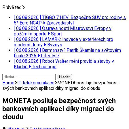
Přávě teď
[ 06.08.2026 ]
TIGGO 7 HEV: Bezpečné SUV pro rodiny s
5* Euro NCAP
Zpravodajství
[ 06.08.2026 ]
Ostrava hostí Mistrovství Evropy v
požárním sportu
Sport
[ 06.08.2026 ]
LAMARK: Inovace v exteriérech pro
moderní domy
Byznys
[ 06.08.2026 ]
Barmanství: Patrik Škamla na světovém
finále 2026
Lifestyle
[ 06.08.2026 ]
Robot Walter mění pravidla stavby v
Kladně
Technologie
Vyhledávání
Home
IT, telekomunikace
MONETA posiluje bezpečnost
svých bankovních aplikací díky migraci do cloudu
MONETA posiluje bezpečnost svých
bankovních aplikací díky migraci do
cloudu