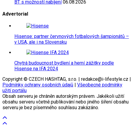
BT s možností nabíjení
06.08.2026
Advertorial
Hisense: partner červnových fotbalových šampionátů –
v USA, ale i na Slovensku
Chytrá budoucnost bydlení a herní zážitky podle
Hisense na IFA 2024
Copyright © CZECH HASHTAG, s.r.o. | redakce@i-lifestyle.cz |
Podmínky ochrany osobních údajů
|
Všeobecné podmínky
užití portálu
Obsah serveru je chráněn autorským právem. Jakékoli užití
obsahu serveru včetně publikování nebo jiného šíření obsahu
serveru je bez písemného souhlasu zakázáno.