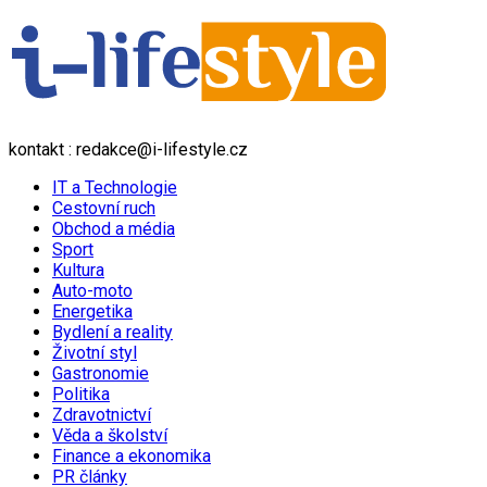
kontakt : redakce@i-lifestyle.cz
IT a Technologie
Cestovní ruch
Obchod a média
Sport
Kultura
Auto-moto
Energetika
Bydlení a reality
Životní styl
Gastronomie
Politika
Zdravotnictví
Věda a školství
Finance a ekonomika
PR články