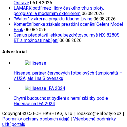
Ostravě
06.08.2026
LAMARK patří mezi lídry českého trhu s ploty,
pergolami a moderním exteriérem
06.08.2026
“Walter” v akci na projektu Kladno Living
06.08.2026
Komerční banka získala prestižní ocenění Celent Model
Bank
06.08.2026
Genius představil lehkou bezdrátovou myš NX-8280S
BT s možností nabíjení
06.08.2026
Advertorial
Hisense: partner červnových fotbalových šampionátů –
v USA, ale i na Slovensku
Chytrá budoucnost bydlení a herní zážitky podle
Hisense na IFA 2024
Copyright © CZECH HASHTAG, s.r.o. | redakce@i-lifestyle.cz |
Podmínky ochrany osobních údajů
|
Všeobecné podmínky
užití portálu