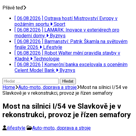
Přávě teď
[ 06.08.2026 ]
Ostrava hostí Mistrovství Evropy v
požárním sportu
Sport
[ 06.08.2026 ]
LAMARK: Inovace v exteriérech pro
moderní domy
Byznys
[ 06.08.2026 ]
Barmanství: Patrik Škamla na světovém
finále 2026
Lifestyle
[ 06.08.2026 ]
Robot Walter mění pravidla stavby v
Kladně
Technologie
[ 06.08.2026 ]
Komerční banka excelovala s oceněním
Celent Model Bank
Byznys
Vyhledávání
Home
Auto-moto, doprava a stroje
Most na silnici I/54 ve
Slavkově je v rekonstrukci, provoz je řízen semafory
Most na silnici I/54 ve Slavkově je v
rekonstrukci, provoz je řízen semafory
ilifestyle
Auto-moto, doprava a stroje