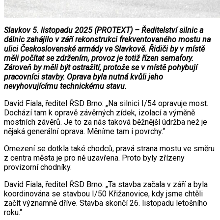
Slavkov 5. listopadu 2025 (PROTEXT) – Ředitelství silnic a
dálnic zahájilo v září rekonstrukci frekventovaného mostu na
ulici Československé armády ve Slavkově. Řidiči by v místě
měli počítat se zdržením, provoz je totiž řízen semafory.
Zároveň by měli být ostražití, protože se v místě pohybují
pracovníci stavby. Oprava byla nutná kvůli jeho
nevyhovujícímu technickému stavu.
David Fiala, ředitel ŘSD Brno: „Na silnici I/54 opravuje most.
Dochází tam k opravě závěrných zídek, izolací a výměně
mostních závěrů. Je to za nás taková běžnější údržba než je
nějaká generální oprava. Měníme tam i povrchy.“
Omezení se dotkla také chodců, pravá strana mostu ve směru
z centra města je pro ně uzavřena. Proto byly zřízeny
provizorní chodníky.
David Fiala, ředitel ŘSD Brno: „Ta stavba začala v září a byla
koordinována se stavbou I/50 Křižanovice, kdy jsme chtěli
začít významně dříve. Stavba skončí 26. listopadu letošního
roku.“