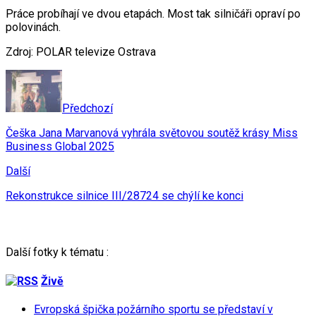
Práce probíhají ve dvou etapách. Most tak silničáři opraví po
polovinách.
Zdroj: POLAR televize Ostrava
Předchozí
Češka Jana Marvanová vyhrála světovou soutěž krásy Miss
Business Global 2025
Další
Rekonstrukce silnice III/28724 se chýlí ke konci
Další fotky k tématu :
Živě
Evropská špička požárního sportu se představí v