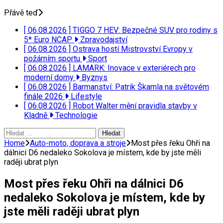
Přávě teď
[ 06.08.2026 ]
TIGGO 7 HEV: Bezpečné SUV pro rodiny s
5* Euro NCAP
Zpravodajství
[ 06.08.2026 ]
Ostrava hostí Mistrovství Evropy v
požárním sportu
Sport
[ 06.08.2026 ]
LAMARK: Inovace v exteriérech pro
moderní domy
Byznys
[ 06.08.2026 ]
Barmanství: Patrik Škamla na světovém
finále 2026
Lifestyle
[ 06.08.2026 ]
Robot Walter mění pravidla stavby v
Kladně
Technologie
Vyhledávání
Home
Auto-moto, doprava a stroje
Most přes řeku Ohři na
dálnici D6 nedaleko Sokolova je místem, kde by jste měli
raději ubrat plyn
Most přes řeku Ohři na dálnici D6
nedaleko Sokolova je místem, kde by
jste měli raději ubrat plyn