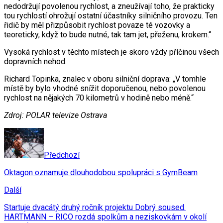
nedodržují povolenou rychlost, a zneužívají toho, že prakticky
tou rychlostí ohrožují ostatní účastníky silničního provozu. Ten
řidič by měl přizpůsobit rychlost povaze té vozovky a
teoreticky, když to bude nutné, tak tam jet, přeženu, krokem.“
Vysoká rychlost v těchto místech je skoro vždy příčinou všech
dopravních nehod.
Richard Topinka, znalec v oboru silniční doprava: „V tomhle
místě by bylo vhodné snížit doporučenou, nebo povolenou
rychlost na nějakých 70 kilometrů v hodině nebo méně.“
Zdroj: POLAR televize Ostrava
Předchozí
Oktagon oznamuje dlouhodobou spolupráci s GymBeam
Další
Startuje dvacátý druhý ročník projektu Dobrý soused.
HARTMANN – RICO rozdá spolkům a neziskovkám v okolí