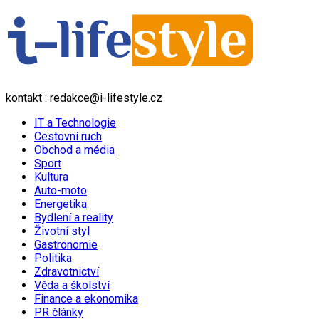
kontakt : redakce@i-lifestyle.cz
IT a Technologie
Cestovní ruch
Obchod a média
Sport
Kultura
Auto-moto
Energetika
Bydlení a reality
Životní styl
Gastronomie
Politika
Zdravotnictví
Věda a školství
Finance a ekonomika
PR články