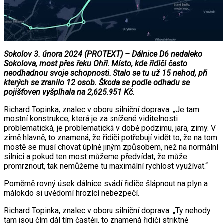
Sokolov 3. února 2024 (PROTEXT) – Dálnice D6 nedaleko
Sokolova, most přes řeku Ohři. Místo, kde řidiči často
neodhadnou svoje schopnosti. Stalo se tu už 15 nehod, při
kterých se zranilo 12 osob. Škoda se podle odhadu se
pojišťoven vyšplhala na 2,625.951 Kč.
Richard Topinka, znalec v oboru silniční doprava: „Je tam
mostní konstrukce, která je za snížené viditelnosti
problematická, je problematická v době podzimu, jara, zimy. V
zimě hlavně, to znamená, že řidiči potřebují vidět to, že na tom
mostě se musí chovat úplně jiným způsobem, než na normální
silnici a pokud ten most můžeme předvídat, že může
promrznout, tak nemůžeme tu maximální rychlost využívat.“
Poměrně rovný úsek dálnice svádí řidiče šlápnout na plyn a
málokdo si uvědomí hrozící nebezpečí.
Richard Topinka, znalec v oboru silniční doprava: „Ty nehody
tam jsou čím dál tím častěji, to znamená řidiči striktně