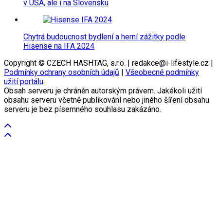
v USA, ale i na Slovensku
Chytrá budoucnost bydlení a herní zážitky podle
Hisense na IFA 2024
Copyright © CZECH HASHTAG, s.r.o. | redakce@i-lifestyle.cz |
Podmínky ochrany osobních údajů
|
Všeobecné podmínky
užití portálu
Obsah serveru je chráněn autorským právem. Jakékoli užití
obsahu serveru včetně publikování nebo jiného šíření obsahu
serveru je bez písemného souhlasu zakázáno.