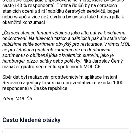
častěji 43 % respondentů. Třetina řidičů by na čerpacích
stanicích ocenila širší nabídku čerstvých sendvičů, baget
nebo wrapů a více než čtvrtina by uvítala také hotová jídla k
okamžité konzumaci.
„Čerpací stanice fungují většinou jako alternativa k rychlému
občerstvení. Na hlavních tazích a dálnicích pak ale stále více
nabízíme spíše sortiment obvyklý pro restaurace. V rámci MOL
se pro letošní a příští rok zaměřujeme na doplňování
sortimentu o oblíbená jídla z kvalitních surovin, jako je
hamburger, pizza, saláty nebo polévky,“
říká Jaroslav Černý,
manažer gastro segmentu společnosti MOL ČR.
Sběr dat byl realizován prostřednictvím aplikace Instant
Research agentury Ipsos na reprezentativním vzorku 1000
respondentů v České republice.
Zdroj: MOL ČR
Často kladené otázky