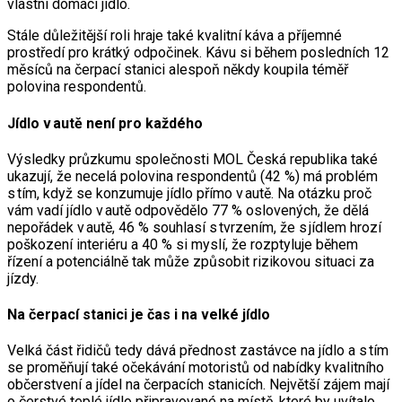
vlastní domácí jídlo.
Stále důležitější roli hraje také kvalitní káva a příjemné
prostředí pro krátký odpočinek. Kávu si během posledních 12
měsíců na čerpací stanici alespoň někdy koupila téměř
polovina respondentů.
Jídlo v autě není pro každého
Výsledky průzkumu společnosti MOL Česká republika také
ukazují, že necelá polovina respondentů (42 %) má problém
s tím, když se konzumuje jídlo přímo v autě. Na otázku proč
vám vadí jídlo v autě odpovědělo 77 % oslovených, že dělá
nepořádek v autě, 46 % souhlasí s tvrzením, že s jídlem hrozí
poškození interiéru a 40 % si myslí, že rozptyluje během
řízení a potenciálně tak může způsobit rizikovou situaci za
jízdy.
Na čerpací stanici je čas i na velké jídlo
Velká část řidičů tedy dává přednost zastávce na jídlo a s tím
se proměňují také očekávání motoristů od nabídky kvalitního
občerstvení a jídel na čerpacích stanicích. Největší zájem mají
o čerstvé teplé jídlo připravované na místě, které by uvítalo