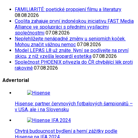
FAMILIARITÉ: poetické propojení filmu a literatury
08.08.2026
Coolita zahajuje první indonéskou iniciativu FAST Media
Alliance ve spolupráci s předními vysílacími
společnostmi
07.08.2026
Nepřehlížejte nenápadné změny u seniorních koček.
Mohou značit vážnou nemoc
07.08.2026
Model LEPAS L8 už znáte. Nyní se podívejte na první
skicu, z níž vzešla leopardí estetika
07.08.2026
Společnost PHOENIX přivezla do ČR chybějící lék proti
rakovině
07.08.2026
Advertorial
Hisense: partner červnových fotbalových šampionátů –
v USA, ale i na Slovensku
Chytrá budoucnost bydlení a herní zážitky podle
Hisense na IFA 2024