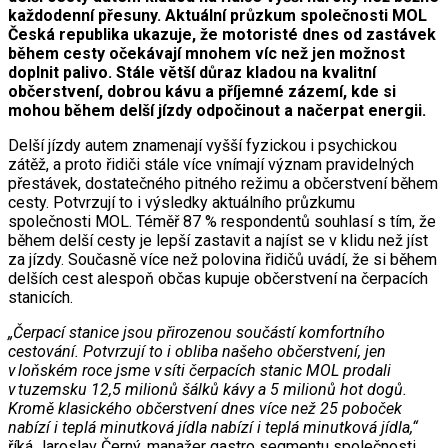
každodenní přesuny. Aktuální průzkum společnosti MOL
Česká republika ukazuje, že motoristé dnes od zastávek
během cesty očekávají mnohem víc než jen možnost
doplnit palivo. Stále větší důraz kladou na kvalitní
občerstvení, dobrou kávu a příjemné zázemí, kde si
mohou během delší jízdy odpočinout a načerpat energii.
Delší jízdy autem znamenají vyšší fyzickou i psychickou
zátěž, a proto řidiči stále více vnímají význam pravidelných
přestávek, dostatečného pitného režimu a občerstvení během
cesty. Potvrzují to i výsledky aktuálního průzkumu
společnosti MOL. Téměř 87 % respondentů souhlasí s tím, že
během delší cesty je lepší zastavit a najíst se v klidu než jíst
za jízdy. Současně více než polovina řidičů uvádí, že si během
delších cest alespoň občas kupuje občerstvení na čerpacích
stanicích.
„Čerpací stanice jsou přirozenou součástí komfortního
cestování. Potvrzují to i obliba našeho občerstvení, jen
v loňském roce jsme v síti čerpacích stanic MOL prodali
v tuzemsku 12,5 milionů šálků kávy a 5 milionů hot dogů.
Kromě klasického občerstvení dnes více než 25 poboček
nabízí i teplá minutková jídla nabízí i teplá minutková jídla,“
říká Jaroslav Černý, manažer gastro segmentu společnosti