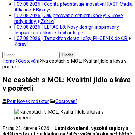
[ 07.08.2026 ]
Coolita představuje inovativní FAST Media
Alliance
Byznys
[ 07.08.2026 ]
Jak pečovat o seniorní kočky: Klíčové
rady a tipy
Zdraví
[ 07.08.2026 ]
LEPAS L8: Nový design inspirovaný
leopardí estetikou
Technologie
[ 07.08.2026 ]
Tamoxifen dorazil díky PHOENIX do ČR
Zdraví
Vyhledávání
Home
Cestování
Na cestách s MOL: Kvalitní jídlo a káva v
popředí
Na cestách s MOL: Kvalitní jídlo a káva
v popředí
Petr Novák redaktor
Cestování
Praha 23. června 2026 –
Letní dovolené, vysoké teploty a
delší cesty autem kladou na řidiče vyšší nároky než běžné