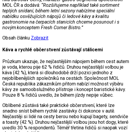
MOL ČR a dodává:
“Rozšiřujeme například také sortiment
teplých snídaní, během letní sezony nabízíme speciální
nabídku osvěžujících nápojů či ledové kávy a kvalitu
gastronomie na čerpacích stanicích chceme posunout i s
novým konceptem Fresh Corner Bistro.”
Obsah článku
Zobrazit
Káva a rychlé občerstvení zůstávají stálicemi
Průzkum ukazuje, že nejčastějším nápojem během cest autem
je voda, kterou pije 62 % řidičů. Druhou nejčastější volbou je
káva (42 %), která si dlouhodobě drží pozici jednoho z
nejoblíbenějších společníků na cestách. Společnost MOL
Česká republika zákazníkům přitom nabízí možnost výběru
kávy ze samoobslužného přístroje i koncept baristické kávy.
Pouze 8 % řidičů uvedlo, že během jízdy nepije vůbec.
Oblíbené zůstává také praktické občerstvení, které lze
snadno sníst během rychlé zastávky či dokonce v autě.
Nejčastěji si lidé na cesty berou nebo kupují bagety, sendviče
a toasty (42 %). Druhou nejčastější volbou jsou hot dogy, které
uvedlo 30 % respondentů. Téměř třetina řidičů si naopak vozí