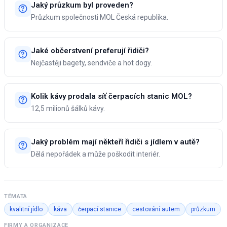
Jaký průzkum byl proveden?
Průzkum společnosti MOL Česká republika.
Jaké občerstvení preferují řidiči?
Nejčastěji bagety, sendviče a hot dogy.
Kolik kávy prodala síť čerpacích stanic MOL?
12,5 milionů šálků kávy.
Jaký problém mají někteří řidiči s jídlem v autě?
Dělá nepořádek a může poškodit interiér.
TÉMATA
kvalitní jídlo
káva
čerpací stanice
cestování autem
průzkum
FIRMY A ORGANIZACE