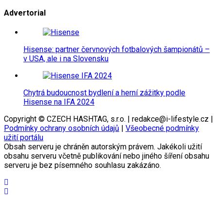
Advertorial
Hisense: partner červnových fotbalových šampionátů –
v USA, ale i na Slovensku
Chytrá budoucnost bydlení a herní zážitky podle
Hisense na IFA 2024
Copyright © CZECH HASHTAG, s.r.o. | redakce@i-lifestyle.cz |
Podmínky ochrany osobních údajů
|
Všeobecné podmínky
užití portálu
Obsah serveru je chráněn autorským právem. Jakékoli užití
obsahu serveru včetně publikování nebo jiného šíření obsahu
serveru je bez písemného souhlasu zakázáno.