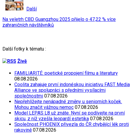
Další
Na veletrh CBD Guangzhou 2025 přijelo o 47,22 % více
zahraničních návštěvníků
Další fotky k tématu :
Živě
FAMILIARITÉ: poetické propojení filmu a literatury
08.08.2026
Coolita zahajuje první indonéskou iniciativu FAST Media
Alliance ve spolupráci s předními vysílacími
společnostmi
07.08.2026
Nepřehlížejte nenápadné změny u seniorních koček.
Mohou značit vážnou nemoc
07.08.2026
Model LEPAS L8 už znáte. Nyní se podívejte na první
skicu, z níž vzešla leopardí estetika
07.08.2026
Společnost PHOENIX přivezla do ČR chybějící lék proti
rakovině
07.08.2026