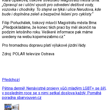
Klára Opálková, tiskové středisko Magistrátu města Brna:
„Opravují se i uliční vpusti pro odvedení dešťové vody,
vozovka i chodníky. To stejné se týká i ulice Nerudova, kde
bude i doplněna zeleň a bezpečné řešení pro cyklisty.“
Filip Poňuchálek, tiskový mluvčí Magistrátu města Brna:
„Předpokládáme, že konec těch prací by měl skončit na
podzim letošního roku. Veškeré informace pak máme
uvedeny na webu kopemezabrno.cz.“
Pro hromadnou dopravu platí výlukové jízdní řády.
Zdroj: POLAR televize Ostrava
Předchozí
Pětina denně! Nenávistné projevy vůči mladým LGBT+ se šíří,
v posledním roce se s nimi setkal doslova každý. Pomáhá
poradna sbarvouven.cz