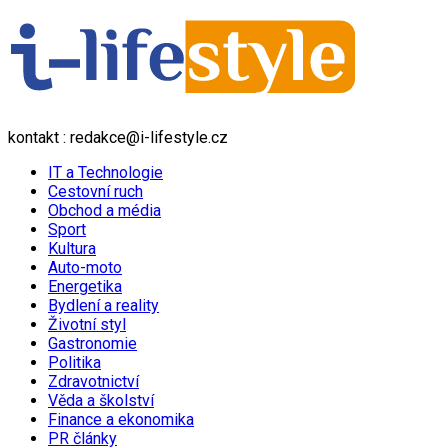
kontakt : redakce@i-lifestyle.cz
IT a Technologie
Cestovní ruch
Obchod a média
Sport
Kultura
Auto-moto
Energetika
Bydlení a reality
Životní styl
Gastronomie
Politika
Zdravotnictví
Věda a školství
Finance a ekonomika
PR články