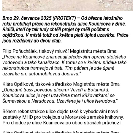
Brno 29. července 2025 (PROTEXT) – Od března letošního
roku probíhají práce na rekonstrukci ulice Kounicova v Brně.
Řidiči, kteří by tak tudy chtěli projet by měli počítat s
objížďkou. V místě totiž od května platí úplná uzavírka. Práce
jsou rozděleny do dvou etap.
Filip Poňuchálek, tiskový mluvčí Magistrátu města Brna:
„Práce na Kounicově znamenají především opravu stoletého
vodovodu a také kanalizace. K tomu se v květnu přidala také
rekonstrukce tramvajové trati. Tím pádem je zde úplná
uzavírka pro automobilovou dopravu.“
Klára Opálková, tiskové středisko Magistrátu města Brna:
„Objízdné trasy povedou ulicemi Veveří a Botanická.
Kounicova ulice je nyní uzavřena mezi křižovatkami se
Šumavskou a Nerudovou. Uzavřena je i ulice Nerudova.“
Během rekonstrukce ulice dojde také k vybudování nové
zastávky MHD pro trolejbus u Moravské zemské knihovny.
Pro chodce je ulice Kounicova po obou stranách průchozí.