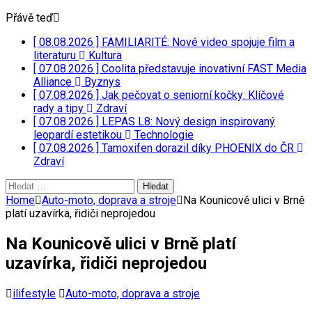
Přávě teď
[ 08.08.2026 ]
FAMILIARITÉ: Nové video spojuje film a
literaturu
Kultura
[ 07.08.2026 ]
Coolita představuje inovativní FAST Media
Alliance
Byznys
[ 07.08.2026 ]
Jak pečovat o seniorní kočky: Klíčové
rady a tipy
Zdraví
[ 07.08.2026 ]
LEPAS L8: Nový design inspirovaný
leopardí estetikou
Technologie
[ 07.08.2026 ]
Tamoxifen dorazil díky PHOENIX do ČR
Zdraví
Vyhledávání
Home
Auto-moto, doprava a stroje
Na Kounicově ulici v Brně
platí uzavírka, řidiči neprojedou
Na Kounicově ulici v Brně platí
uzavírka, řidiči neprojedou
ilifestyle
Auto-moto, doprava a stroje