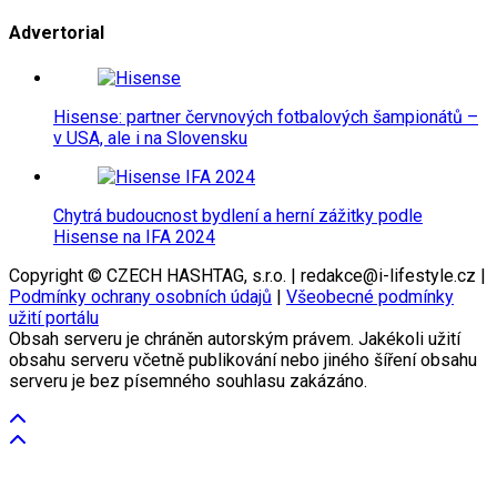
Advertorial
Hisense: partner červnových fotbalových šampionátů –
v USA, ale i na Slovensku
Chytrá budoucnost bydlení a herní zážitky podle
Hisense na IFA 2024
Copyright © CZECH HASHTAG, s.r.o. | redakce@i-lifestyle.cz |
Podmínky ochrany osobních údajů
|
Všeobecné podmínky
užití portálu
Obsah serveru je chráněn autorským právem. Jakékoli užití
obsahu serveru včetně publikování nebo jiného šíření obsahu
serveru je bez písemného souhlasu zakázáno.