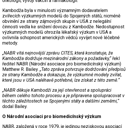
onkologii, vývoji vakcín a farmakologii.
Kambodža byla v minulosti významným dodavatelem
zvířecích výzkumných modelů do Spojených států; nicméně
obvinění ze strany zájmových skupin v USA z nelegální
činnosti vedla ke snížení dovozu z Kambodže. Nedostupnost
výzkumných modelů ohrozila lékařský výzkum v USA a
ovlivnila schopnost amerických vědců vyvíjet nové léčebné
metody.
„NABR vítá nejnovější zprávu CITES, která konstatuje, že
Kambodža dodržuje mezinárodní zákony a požadavky,“
řekl
ředitel NABR (Národní asociace pro biomedicínský výzkum)
Matthew R. Bailey.
„Tato zpráva potvrzuje dodržování předpisů
ze strany Kambodže a dokazuje, že výzkumné modely zvířat,
které jsou v USA naléhavě potřebné, lze získat z této země.“
„NABR děkuje Kambodži za její otevřenost a spolupráci
během celého tohoto procesu a je připravena spolupracovat v
těchto záležitostech se Spojenými státy a dalšími zeměmi,“
dodal Bailey.
O Národní asociaci pro biomedicínský výzkum
NABR, založená v roce 1979, je jedinou neziskovou asociací