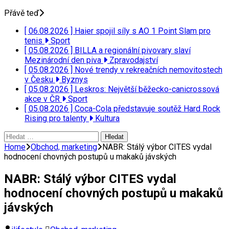
Přávě teď
[ 06.08.2026 ]
Haier spojil síly s AO 1 Point Slam pro
tenis
Sport
[ 05.08.2026 ]
BILLA a regionální pivovary slaví
Mezinárodní den piva
Zpravodajství
[ 05.08.2026 ]
Nové trendy v rekreačních nemovitostech
v Česku
Byznys
[ 05.08.2026 ]
Leskros: Největší běžecko-canicrossová
akce v ČR
Sport
[ 05.08.2026 ]
Coca-Cola představuje soutěž Hard Rock
Rising pro talenty
Kultura
Vyhledávání
Home
Obchod, marketing
NABR: Stálý výbor CITES vydal
hodnocení chovných postupů u makaků jávských
NABR: Stálý výbor CITES vydal
hodnocení chovných postupů u makaků
jávských