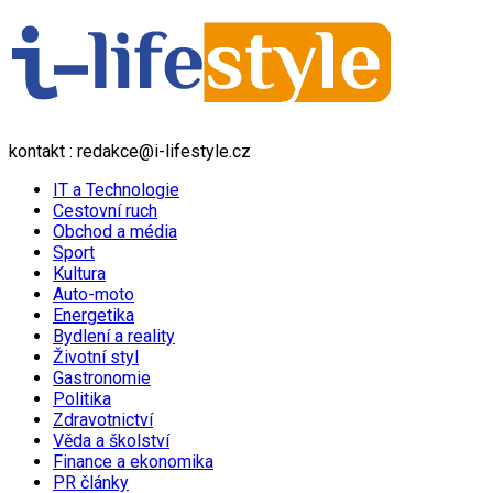
kontakt : redakce@i-lifestyle.cz
IT a Technologie
Cestovní ruch
Obchod a média
Sport
Kultura
Auto-moto
Energetika
Bydlení a reality
Životní styl
Gastronomie
Politika
Zdravotnictví
Věda a školství
Finance a ekonomika
PR články