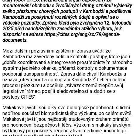
monitorování obchodu s živočišnými druhy, oznámil výsledky
svého přezkumu chovných postupů v Kambodži a poděkoval
Kambodži za poskytnutí rozsáhlých údajů a opření se o
vědecké poznatky. Zpráva, která byla zveřejněna 12. listopadu
2025 před nadcházejícím zasedáním stálého výboru, je k
dispozici na adrese https://cites.org/eng/sc/79/agenda-
documents.
Mezi dalšími pozitivními zjištěními zpráva uvádí, že
Kambodža má zavedeny celní a kontrolní postupy, které jsou
„dobře koordinované a integrované prostřednictvím národního
systému jediného okénka, přičemž kontroly a dokumentace
podporují transparentnost“. Zpráva dále chválí Kambodžu a
uznává „otevřenost a spolupráci Kambodže“ během celého
procesu přezkumu a oceňuje „závazek země zlepšit svůj
legislativní rámec, posílit sledovatelnost a sladit se s
postupy CITES“.
Makakové jávští jsou díky své biologické podobnosti s lidmi
nedílnou součástí biomedicínského výzkumu po celém světě.
Makakové jávští jsou nejčastěji studovaným druhem primátů
pro hodnocení bezpečnosti léčiv. Výzkum s makaky jávskými
byl klíčový pro pokrok v regenerativní medicíně, imunologii,