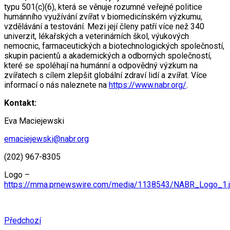
typu 501(c)(6), která se věnuje rozumné veřejné politice
humánního využívání zvířat v biomedicínském výzkumu,
vzdělávání a testování. Mezi její členy patří více než 340
univerzit, lékařských a veterinárních škol, výukových
nemocnic, farmaceutických a biotechnologických společností,
skupin pacientů a akademických a odborných společností,
které se spoléhají na humánní a odpovědný výzkum na
zvířatech s cílem zlepšit globální zdraví lidí a zvířat. Více
informací o nás naleznete na
https://www.nabr.org/
.
Kontakt:
Eva Maciejewski
emaciejewski@nabr.org
(202) 967-8305
Logo –
https://mma.prnewswire.com/media/1138543/NABR_Logo_1.
Předchozí