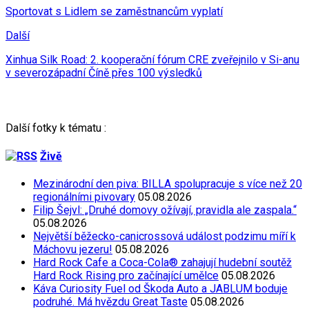
Sportovat s Lidlem se zaměstnancům vyplatí
Další
Xinhua Silk Road: 2. kooperační fórum CRE zveřejnilo v Si-anu
v severozápadní Číně přes 100 výsledků
Další fotky k tématu :
Živě
Mezinárodní den piva: BILLA spolupracuje s více než 20
regionálními pivovary
05.08.2026
Filip Šejvl: „Druhé domovy ožívají, pravidla ale zaspala.“
05.08.2026
Největší běžecko-canicrossová událost podzimu míří k
Máchovu jezeru!
05.08.2026
Hard Rock Cafe a Coca-Cola® zahajují hudební soutěž
Hard Rock Rising pro začínající umělce
05.08.2026
Káva Curiosity Fuel od Škoda Auto a JABLUM boduje
podruhé. Má hvězdu Great Taste
05.08.2026