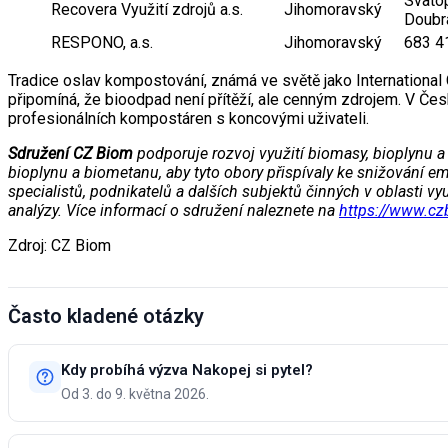
Svato
Recovera Využití zdrojů a.s.
Jihomoravský
Doubr
RESPONO, a.s.
Jihomoravský
683 4
Tradice oslav kompostování, známá ve světě jako International
připomíná, že bioodpad není přítěží, ale cenným zdrojem. V Čes
profesionálních kompostáren s koncovými uživateli.
Sdružení CZ Biom
podporuje rozvoj využití biomasy, bioplynu a
bioplynu a biometanu, aby tyto obory přispívaly ke snižování
specialistů, podnikatelů a dalších subjektů činných v oblasti vy
analýzy. Více informací o sdružení naleznete na
https://www.cz
Zdroj: CZ Biom
Často kladené otázky
Kdy probíhá výzva Nakopej si pytel?
Od 3. do 9. května 2026.