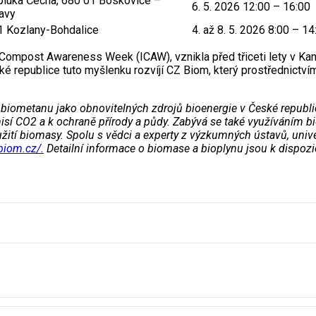
pluka Čecha, 680 01 Boskovice –
6. 5. 2026 12:00 – 16:00
avy
1 Kozlany-Bohdalice
4. až 8. 5. 2026 8:00 – 14
 Compost Awareness Week (ICAW), vznikla před třiceti lety v Kan
ké republice tuto myšlenku rozvíjí CZ Biom, který prostřednictví
 biometanu jako obnovitelných zdrojů bioenergie v České republi
 emisí CO2 a k ochraně přírody a půdy. Zabývá se také využíván
užití biomasy. Spolu s vědci a experty z výzkumných ústavů, unive
biom.cz/.
Detailní informace o biomase a bioplynu jsou k dispozic