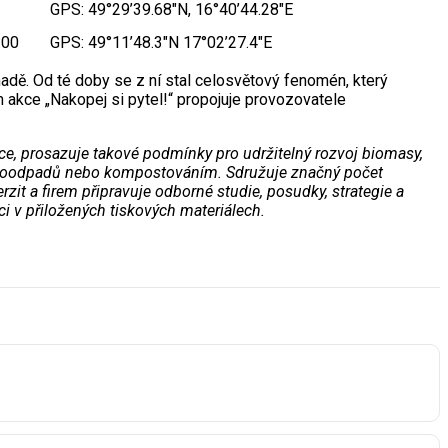
GPS: 49°29’39.68″N, 16°40’44.28″E
:00
GPS: 49°11’48.3″N 17°02’27.4″E
adě. Od té doby se z ní stal celosvětový fenomén, který
m akce „Nakopej si pytel!“ propojuje provozovatele
ce, prosazuje takové podmínky pro udržitelný rozvoj biomasy,
ím bioodpadů nebo kompostováním. Sdružuje značný počet
rzit a firem připravuje odborné studie, posudky, strategie a
i v přiložených tiskových materiálech.