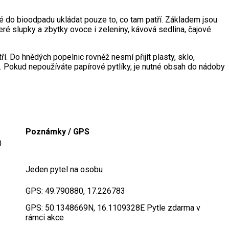
é do bioodpadu ukládat pouze to, co tam patří. Základem jsou
keré slupky a zbytky ovoce i zeleniny, kávová sedlina, čajové
. Do hnědých popelnic rovněž nesmí přijít plasty, sklo,
. Pokud nepoužíváte papírové pytlíky, je nutné obsah do nádoby
Poznámky / GPS
0
Jeden pytel na osobu
GPS: 49.790880, 17.226783
GPS: 50.1348669N, 16.1109328E Pytle zdarma v
rámci akce