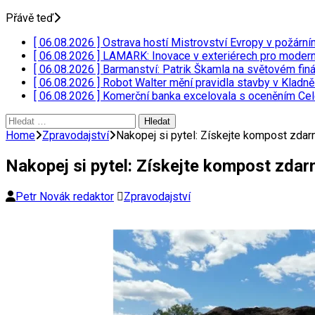
Přávě teď
[ 06.08.2026 ]
Ostrava hostí Mistrovství Evropy v požárn
[ 06.08.2026 ]
LAMARK: Inovace v exteriérech pro moder
[ 06.08.2026 ]
Barmanství: Patrik Škamla na světovém fin
[ 06.08.2026 ]
Robot Walter mění pravidla stavby v Kladn
[ 06.08.2026 ]
Komerční banka excelovala s oceněním Ce
Vyhledávání
Home
Zpravodajství
Nakopej si pytel: Získejte kompost zdar
Nakopej si pytel: Získejte kompost zdar
Petr Novák redaktor
Zpravodajství