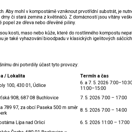
. Aby mohl v kompostárně vzniknout prvotřídní substrát, je nutn
y, drny či stará zemina z květináčů. Z domácností jsou vítány veš
 popel ze dřeva nebo dřevěné piliny.
sou kosti, maso nebo kůže, které do rostlinného kompostu nepatří
 je také vyhazování bioodpadu v klasických igelitových sáčcích
nímu dni potvrdily účast tyto provozy:
a / Lokalita
Termín a čas
6. a 7. 5. 2026 7:00–10:3
ly 100, 430 01, Údlice
11:00–15:00
šťská 908, 687 08 Buchlovice
7. 5. 2026 7:00 – 17:00
a 789 97, za obcí Paseka 500 m směr
8. 5. 2026 7:00 – 14:00
berk
tárna Lípa nad Orlicí
6. 5. 2026 11:00 – 17:00