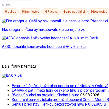
MÍSTA
Údlice
Buchlovice
Paseka
Lípa nad Orlicí
Boskovice
Předchozí
Eko drogerie: Češi by nakupovali, ale cena je brzdí
Další
AESC dosáhla špičkového hodnocení A- v klimatu
Další fotky k tématu :
Živě
Evropská špička požárního sportu se představí v Ostravě
LAMARK patří mezi lídry českého trhu s ploty, pergolami
“Walter” v akci na projektu Kladno Living
06.08.2026
Komerční banka získala prestižní ocenění Celent Model 
Genius představil lehkou bezdrátovou myš NX-8280S BT 