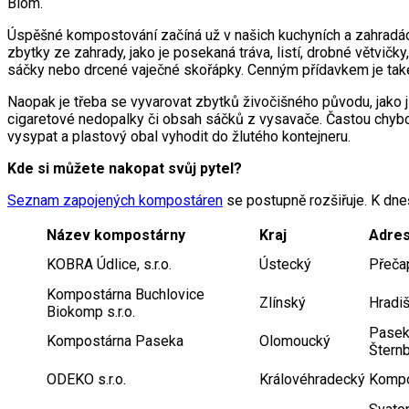
Biom.
Úspěšné kompostování začíná už v našich kuchyních a zahradách
zbytky ze zahrady, jako je posekaná tráva, listí, drobné větvičk
sáčky nebo drcené vaječné skořápky. Cenným přídavkem je také
Naopak je třeba se vyvarovat zbytků živočišného původu, jako j
cigaretové nedopalky či obsah sáčků z vysavače. Častou chybou
vysypat a plastový obal vyhodit do žlutého kontejneru.
Kde si můžete nakopat svůj pytel?
Seznam zapojených kompostáren
se postupně rozšiřuje. K dneš
Název kompostárny
Kraj
Adres
KOBRA Údlice, s.r.o.
Ústecký
Přečap
Kompostárna Buchlovice
Zlínský
Hradi
Biokomp s.r.o.
Pasek
Kompostárna Paseka
Olomoucký
Štern
ODEKO s.r.o.
Královéhradecký
Kompos