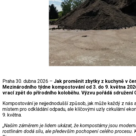
Praha 30. dubna 2026 –
Jak proměnit zbytky z kuchyně v čer
Mezinárodního týdne kompostování od 3. do 9. května 2026.
vrací zpět do přírodního koloběhu. Výzvu pořádá sdružení 
Kompostování je nejjednodušší způsob, jak může každý z nás akt
místem pro odkládání odpadu, ale klíčovými uzly cirkulární eko
9. května.
„
Naším záměrem je lidem ukázat, že kompostárny jsou moderní pro
rostlinám dodá sílu, ale především pochopení celého procesu. Kaž