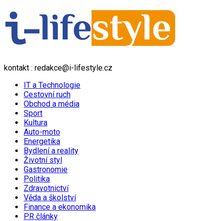
kontakt : redakce@i-lifestyle.cz
IT a Technologie
Cestovní ruch
Obchod a média
Sport
Kultura
Auto-moto
Energetika
Bydlení a reality
Životní styl
Gastronomie
Politika
Zdravotnictví
Věda a školství
Finance a ekonomika
PR články