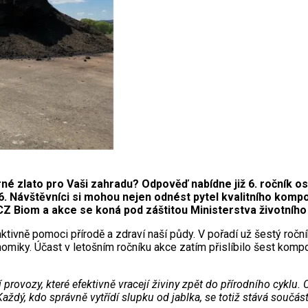
né zlato pro Vaši zahradu? Odpověď nabídne již 6. ročník os
 Návštěvníci si mohou nejen odnést pytel kvalitního kompost
CZ Biom a akce se koná pod záštitou Ministerstva životního 
ivně pomoci přírodě a zdraví naší půdy. V pořadí už šestý roční
nomiky. Účast v letošním ročníku akce zatím přislíbilo šest komp
vozy, které efektivně vracejí živiny zpět do přírodního cyklu. Ch
dý, kdo správně vytřídí slupku od jablka, se totiž stává součástí