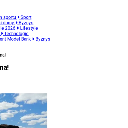
ím sportu
Sport
ní domy
Byznys
ále 2026
Lifestyle
ě
Technologie
lent Model Bank
Byznys
ma!
ma!