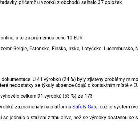
požadavky, přičemž u vzorků z obchodů selhalo 37 položek.
nline, a to za průměrnou cenu 10 EUR.
3 zemí: Belgie, Estonsko, Finsko, Irsko, Lotyšsko, Lucembursko
dokumentace. U 41 výrobků (24 %) byly zjištěny problémy mimo 
eré nedostatky se týkaly absence údajů o kontaktním místě v EU
nevyhovělo celkem 91 výrobků (53 %) ze 173.
 výrobků zaznamenaly na platformu
Safety Gate,
což je systém ryc
ji se jednalo o stažení z trhu dříve, než se výrobky dostanou ke s