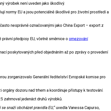
raný výrobek není uveden jako škodlivý.
 normy EU a jsou potenciálně škodlivé pro životní prostředí a
(často nesprávně označovanými jako China Export – export z
né právní předpisy EU, včetně směrnice o
omezování
rmací poskytovaných před objednáním až po zprávy o provedení
rou zorganizovalo Generální ředitelství Evropské komise pro
orgány dozoru nad trhem a koordinuje přístupy k testování.
25 zahrnoval jedenáct druhů výrobků.
se snaží obcházet pravidla EU,“
uvedla Vanessa Capurso,