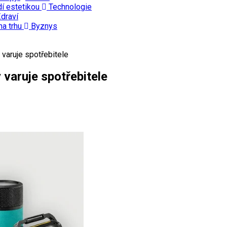
dí estetikou
Technologie
draví
na trhu
Byznys
 varuje spotřebitele
 varuje spotřebitele