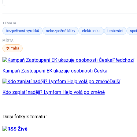
TÉMATA
bezpečnost výrobků
nebezpečné látky
elektronika
testování
spot
MÍSTA
Praha
Předchozí
Kampaň Zastoupení EK ukazuje osobnosti Česka
Další
Kdo zaplatí naději? Lymfom Help volá po změně
Další fotky k tématu :
Živě