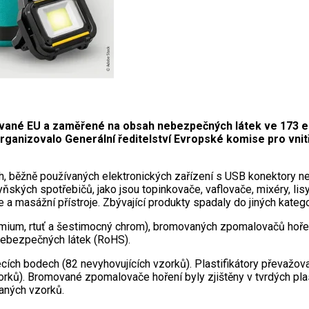
ané EU a zaměřené na obsah nebezpečných látek ve 173 elekt
organizovalo Generální ředitelství Evropské komise pro vnitř
 běžně používaných elektronických zařízení s USB konektory nebo 
ňských spotřebičů, jako jsou topinkovače, vaflovače, mixéry, lisy
ače a masážní přístroje. Zbývající produkty spadaly do jiných katego
mium, rtuť a šestimocný chrom), bromovaných zpomalovačů hoření
nebezpečných látek (RoHS).
ecích bodech (82 nevyhovujících vzorků). Plastifikátory převažov
ků). Bromované zpomalovače hoření byly zjištěny v tvrdých plas
aných vzorků.