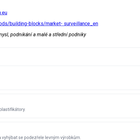
.eu
ods/building-blocks/market- surveillance_en
ůmysl, podnikání a malé a střední podniky
astifikátory.
e a vyhýbat se podezřele levným výrobkům.