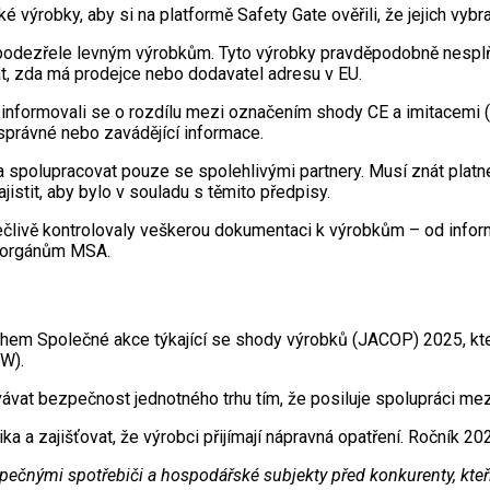
é výrobky, aby si na platformě Safety Gate ověřili, že jejich vyb
odezřele levným výrobkům. Tyto výrobky pravděpodobně nesplňují
vat, zda má prodejce nebo dodavatel adresu v EU.
a informovali se o rozdílu mezi označením shody CE a imitacemi 
správné nebo zavádějící informace.
 a spolupracovat pouze se spolehlivými partnery. Musí znát plat
istit, aby bylo v souladu s těmito předpisy.
pečlivě kontrolovaly veškerou dokumentaci k výrobkům – od info
t orgánům MSA.
rhem Společné akce týkající se shody výrobků (JACOP) 2025, kte
OW).
t bezpečnost jednotného trhu tím, že posiluje spolupráci mezi 
 a zajišťovat, že výrobci přijímají nápravná opatření. Ročník 20
čnými spotřebiči a hospodářské subjekty před konkurenty, kteří 