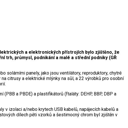
rických a elektronických přístrojích bylo zjištěno, že
ní trh, průmysl, podnikání a malé a střední podniky (GŘ
solárními panely, jako jsou ventilátory, reproduktory, chytré
 na citrusy a elektrické mlýnky na sůl, a 22 výrobků pro osobní
rií.
 (PBB a PBDE) a plastifikátorů (ftaláty: DEHP, BBP, DBP a
aly v izolaci a/nebo krytech USB kabelů, napájecích kabelů a
tových dílech pěti vzorků a šestimocný chrom byl zjištěn v