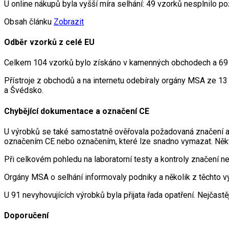
U online nákupů byla vyšší míra selhání: 49 vzorků nesplnilo 
Obsah článku
Zobrazit
Odběr vzorků z celé EU
Celkem 104 vzorků bylo získáno v kamenných obchodech a 69 o
Přístroje z obchodů a na internetu odebíraly orgány MSA ze 1
a Švédsko.
Chybějící dokumentace a označení CE
U výrobků se také samostatně ověřovala požadovaná značení a 
označením CE nebo označením, které lze snadno vymazat. Někt
Při celkovém pohledu na laboratorní testy a kontroly značení 
Orgány MSA o selhání informovaly podniky a několik z těchto
U 91 nevyhovujících výrobků byla přijata řada opatření. Nejčastě
Doporučení