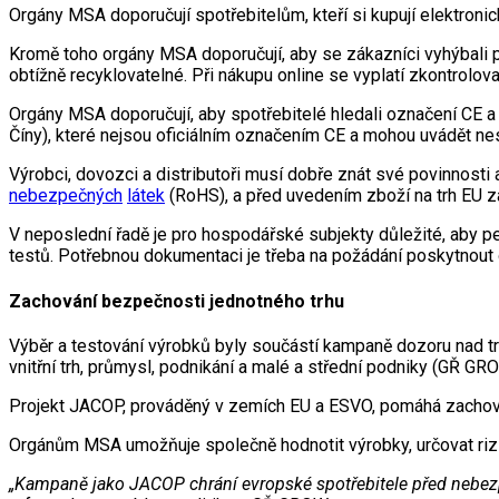
Orgány MSA doporučují spotřebitelům, kteří si kupují elektronick
Kromě toho orgány MSA doporučují, aby se zákazníci vyhýbali p
obtížně recyklovatelné. Při nákupu online se vyplatí zkontrolo
Orgány MSA doporučují, aby spotřebitelé hledali označení CE 
Číny), které nejsou oficiálním označením CE a mohou uvádět ne
Výrobci, dovozci a distributoři musí dobře znát své povinnosti
nebezpečných
látek
(RoHS), a před uvedením zboží na trh EU zaj
V neposlední řadě je pro hospodářské subjekty důležité, aby 
testů. Potřebnou dokumentaci je třeba na požádání poskytnou
Zachování bezpečnosti jednotného trhu
Výběr a testování výrobků byly součástí kampaně dozoru nad t
vnitřní trh, průmysl, podnikání a malé a střední podniky (GŘ GR
Projekt JACOP, prováděný v zemích EU a ESVO, pomáhá zachováva
Orgánům MSA umožňuje společně hodnotit výrobky, určovat rizika
„Kampaně jako JACOP chrání evropské spotřebitele před nebezpe