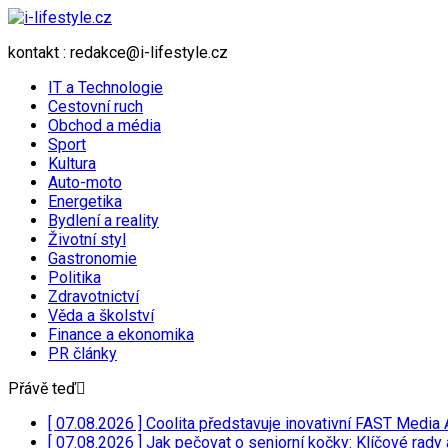
kontakt : redakce@i-lifestyle.cz
IT a Technologie
Cestovní ruch
Obchod a média
Sport
Kultura
Auto-moto
Energetika
Bydlení a reality
Životní styl
Gastronomie
Politika
Zdravotnictví
Věda a školství
Finance a ekonomika
PR články
Přávě teď
[ 07.08.2026 ]
Coolita představuje inovativní FAST Media 
[ 07.08.2026 ]
Jak pečovat o seniorní kočky: Klíčové rady 