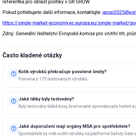
referentka pro oblast politiky v GŘ GROW.
Pokud potřebujete další informace, kontaktujte:
jacop2025@esn
https://single-market-economy.ec.europa.eu/single-market/go
Zdroj: Generální ředitelství Evropské komise pro vnitřní trh, pr
Často kladené otázky
Kolik výrobků překračuje povolené limity?
Polovina z 173 testovaných výrobků.
Jaké látky byly testovány?
Byly testovány těžké kovy, bromované zpomalovače hoření a pl
Jaké doporučení mají orgány MSA pro spotřebitele?
Spotřebitelé by měli ověřit výrobky na platformě Safety Gat