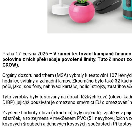
Praha 17. června 2026 –
V rámci testovací kampaně financov
polovina z nich překračuje povolené limity. Tuto činnost z
GROW).
Orgány dozoru nad trhem (MSA) vybraly k testování 107 levných,
hodinky, svítilny a zahradní lampy. Zkoumáno bylo také 32 kuchy
péči, jako jsou fény, nahřívací kartáče, holicí strojky, zastřihov
Tyto výrobky byly testovány na obsah těžkých kovů (olovo, kad
DIBP), jejichž používání je omezeno směrnicí EU o omezování 
Zvýšené hodnoty olova (a kadmia) byly nejčastěji zjištěny v páj
zástrček, a to zejména v měkčeném PVC (51 nevyhovujících vzor
kovových šroubech a duhových kovových součástech tří testov