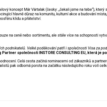
lový koncept Már Vártalak (česky: „čekali jsme na tebe“), který s
nující hlavně důraz na komunitu, kulturní akce a budování místa, 
osféru klidu a přátelství.
pouze na ceně nebo sortimentu, ale stále více na schopnosti vyt
ích podnikatelů. Velké poděkování patří i společnosti Visa za pod
ng Partner společnosti INSTORE CONSULTING EU, která je p
odnocení. Celá cesta začíná nominacemi od zákazníků a partnerů,
listů pak odborná porota na začátku následujícího roku volí celk