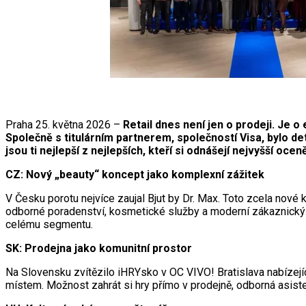
Praha 25. května 2026 –
Retail dnes není jen o prodeji. Je 
Společně s titulárním partnerem, společností Visa, bylo 
jsou ti nejlepší z nejlepších, kteří si odnášejí nejvyšší o
CZ: Nový „beauty“ koncept jako komplexní zážitek
V Česku porotu nejvíce zaujal Bjut by Dr. Max. Toto zcela nov
odborné poradenství, kosmetické služby a moderní zákaznický s
celému segmentu.
SK: Prodejna jako komunitní prostor
Na Slovensku zvítězilo iHRYsko v OC VIVO! Bratislava nabízejí
místem. Možnost zahrát si hry přímo v prodejně, odborná asiste