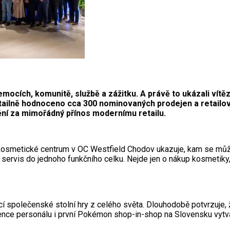
o emocích, komunitě, službě a zážitku. A právě to ukázali v
detailně hodnoceno cca 300 nominovaných prodejen a retail
cenění za mimořádný přínos modernímu retailu.
é kosmetické centrum v OC Westfield Chodov ukazuje, kam se může
ervis do jednoho funkčního celku. Nejde jen o nákup kosmetiky, 
cí společenské stolní hry z celého světa. Dlouhodobě potvrzuje,
nce personálu i první Pokémon shop-in-shop na Slovensku vytváře