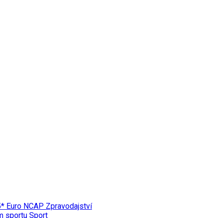
 5* Euro NCAP
Zpravodajství
ím sportu
Sport