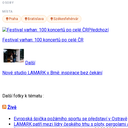
OSOBY
MÍSTA
Praha
Bratislava
Székesfehérvár
Předchozí
Festival varhan: 100 koncertů po celé ČR
Další
Nové studio LAMARK v Brně: inspirace bez čekání
Další fotky k tématu :
Živě
Evropská špička požárního sportu se představí v Ostravě
LAMARK patří mezi lídry českého trhu s ploty, pergolami