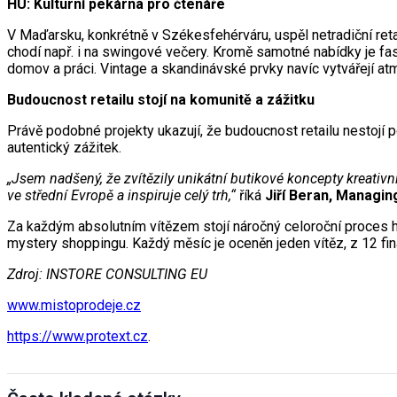
HU: Kulturní pekárna pro čtenáře
V Maďarsku, konkrétně v Székesfehérváru, uspěl netradiční retai
chodí např. i na swingové večery. Kromě samotné nabídky je fasci
domov a práci. Vintage a skandinávské prvky navíc vytvářejí atm
Budoucnost retailu stojí na komunitě a zážitku
Právě podobné projekty ukazují, že budoucnost retailu nestojí 
autentický zážitek.
„Jsem nadšený, že zvítězily unikátní butikové koncepty kreativn
ve střední Evropě a inspiruje celý trh,“
říká
Jiří Beran, Managi
Za každým absolutním vítězem stojí náročný celoroční proces h
mystery shoppingu. Každý měsíc je oceněn jeden vítěz, z 12 fina
Zdroj: INSTORE CONSULTING EU
www.mistoprodeje.cz
https://www.protext.cz
.