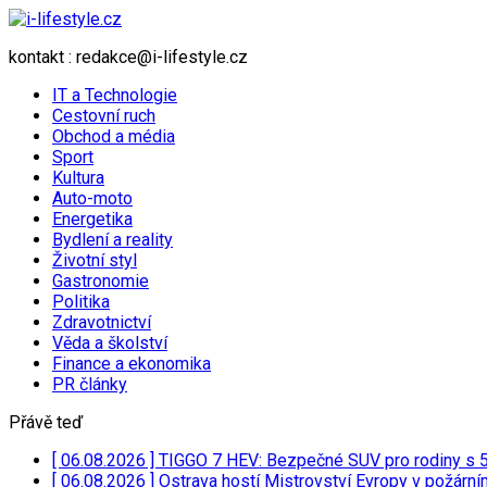
kontakt : redakce@i-lifestyle.cz
IT a Technologie
Cestovní ruch
Obchod a média
Sport
Kultura
Auto-moto
Energetika
Bydlení a reality
Životní styl
Gastronomie
Politika
Zdravotnictví
Věda a školství
Finance a ekonomika
PR články
Přávě teď
[ 06.08.2026 ]
TIGGO 7 HEV: Bezpečné SUV pro rodiny s
[ 06.08.2026 ]
Ostrava hostí Mistrovství Evropy v požárn