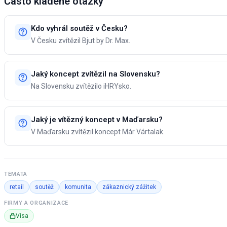
Často kladené otázky
Kdo vyhrál soutěž v Česku?
V Česku zvítězil Bjut by Dr. Max.
Jaký koncept zvítězil na Slovensku?
Na Slovensku zvítězilo iHRYsko.
Jaký je vítězný koncept v Maďarsku?
V Maďarsku zvítězil koncept Már Vártalak.
TÉMATA
retail
soutěž
komunita
zákaznický zážitek
FIRMY A ORGANIZACE
Visa