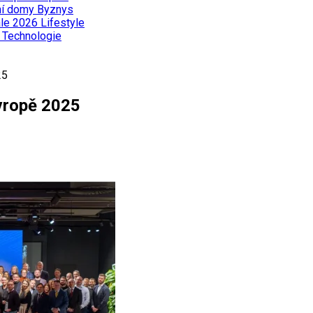
ní domy
Byznys
ále 2026
Lifestyle
ě
Technologie
25
Evropě 2025