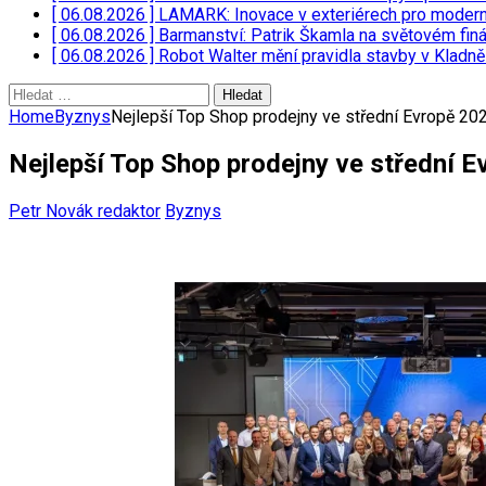
[ 06.08.2026 ]
LAMARK: Inovace v exteriérech pro moder
[ 06.08.2026 ]
Barmanství: Patrik Škamla na světovém fin
[ 06.08.2026 ]
Robot Walter mění pravidla stavby v Kladn
Vyhledávání
Home
Byznys
Nejlepší Top Shop prodejny ve střední Evropě 20
Nejlepší Top Shop prodejny ve střední 
Petr Novák redaktor
Byznys