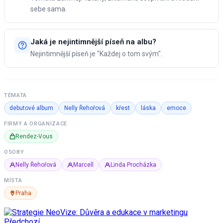
sebe sama.
Jaká je nejintimnější píseň na albu?
Nejintimnější píseň je "Každej o tom svým".
TÉMATA
debutové album
Nelly Řehořová
křest
láska
emoce
FIRMY A ORGANIZACE
Rendez-Vous
OSOBY
Nelly Řehořová
Marcell
Linda Procházka
MÍSTA
Praha
Předchozí