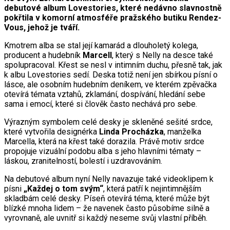
debutové album Lovestories, které nedávno slavnostně
pokřtila v komorní atmosféře pražského butiku Rendez-
Vous, jehož je tváří.
Kmotrem alba se stal její kamarád a dlouholetý kolega,
producent a hudebník
Marcell
, který s Nelly na desce také
spolupracoval. Křest se nesl v intimním duchu, přesně tak, jak
k albu Lovestories sedí. Deska totiž není jen sbírkou písní o
lásce, ale osobním hudebním deníkem, ve kterém zpěvačka
otevírá témata vztahů, zklamání, dospívání, hledání sebe
sama i emocí, které si člověk často nechává pro sebe.
Výrazným symbolem celé desky je skleněné sešité srdce,
které vytvořila designérka
Linda Procházka
, manželka
Marcella, která na křest také dorazila. Právě motiv srdce
propojuje vizuální podobu alba s jeho hlavními tématy –
láskou, zranitelností, bolestí i uzdravováním.
Na debutové album nyní Nelly navazuje také videoklipem k
písni
„Každej o tom svým“
, která patří k nejintimnějším
skladbám celé desky. Píseň otevírá téma, které může být
blízké mnoha lidem – že navenek často působíme silně a
vyrovnaně, ale uvnitř si každý neseme svůj vlastní příběh.