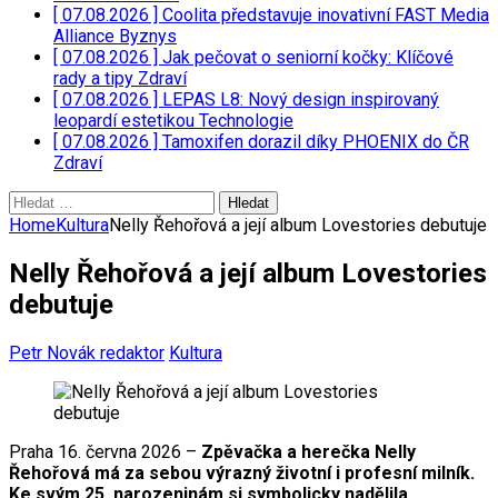
[ 07.08.2026 ]
Coolita představuje inovativní FAST Media
Alliance
Byznys
[ 07.08.2026 ]
Jak pečovat o seniorní kočky: Klíčové
rady a tipy
Zdraví
[ 07.08.2026 ]
LEPAS L8: Nový design inspirovaný
leopardí estetikou
Technologie
[ 07.08.2026 ]
Tamoxifen dorazil díky PHOENIX do ČR
Zdraví
Vyhledávání
Home
Kultura
Nelly Řehořová a její album Lovestories debutuje
Nelly Řehořová a její album Lovestories
debutuje
Petr Novák redaktor
Kultura
Praha 16. června 2026 –
Zpěvačka a herečka Nelly
Řehořová má za sebou výrazný životní i profesní milník.
Ke svým 25. narozeninám si symbolicky nadělila