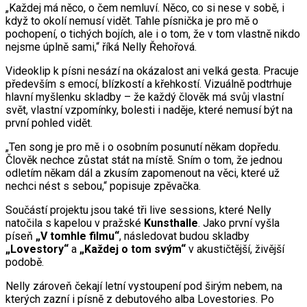
„Každej má něco, o čem nemluví. Něco, co si nese v sobě, i
když to okolí nemusí vidět. Tahle písnička je pro mě o
pochopení, o tichých bojích, ale i o tom, že v tom vlastně nikdo
nejsme úplně sami,“ říká Nelly Řehořová.
Videoklip k písni nesází na okázalost ani velká gesta. Pracuje
především s emocí, blízkostí a křehkostí. Vizuálně podtrhuje
hlavní myšlenku skladby – že každý člověk má svůj vlastní
svět, vlastní vzpomínky, bolesti i naděje, které nemusí být na
první pohled vidět.
„Ten song je pro mě i o osobním posunutí někam dopředu.
Člověk nechce zůstat stát na místě. Sním o tom, že jednou
odletím někam dál a zkusím zapomenout na věci, které už
nechci nést s sebou,“ popisuje zpěvačka.
Součástí projektu jsou také tři live sessions, které Nelly
natočila s kapelou v pražské
Kunsthalle
. Jako první vyšla
píseň
„V tomhle filmu“
, následovat budou skladby
„Lovestory“
a
„Každej o tom svým“
v akustičtější, živější
podobě.
Nelly zároveň čekají letní vystoupení pod širým nebem, na
kterých zazní i písně z debutového alba Lovestories. Po