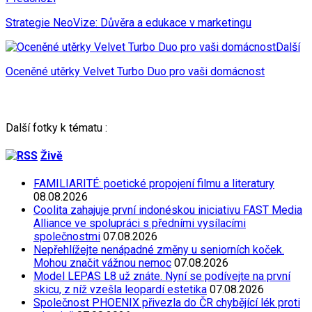
Strategie NeoVize: Důvěra a edukace v marketingu
Další
Oceněné utěrky Velvet Turbo Duo pro vaši domácnost
Další fotky k tématu :
Živě
FAMILIARITÉ: poetické propojení filmu a literatury
08.08.2026
Coolita zahajuje první indonéskou iniciativu FAST Media
Alliance ve spolupráci s předními vysílacími
společnostmi
07.08.2026
Nepřehlížejte nenápadné změny u seniorních koček.
Mohou značit vážnou nemoc
07.08.2026
Model LEPAS L8 už znáte. Nyní se podívejte na první
skicu, z níž vzešla leopardí estetika
07.08.2026
Společnost PHOENIX přivezla do ČR chybějící lék proti