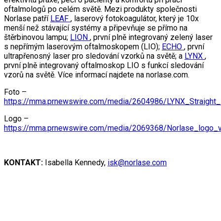
oftalmologů po celém světě. Mezi produkty společnosti
Norlase patří
LEAF
, laserový fotokoagulátor, který je 10x
menší než stávající systémy a připevňuje se přímo na
štěrbinovou lampu;
LION
, první plně integrovaný zelený laser
s nepřímým laserovým oftalmoskopem (LIO);
ECHO
, první
ultrapřenosný laser pro sledování vzorků na světě; a
LYNX
,
první plně integrovaný oftalmoskop LIO s funkcí sledování
vzorů na světě. Více informací najdete na norlase.com.
Foto –
https://mma.prnewswire.com/media/2604986/LYNX_Straight_P
Logo –
https://mma.prnewswire.com/media/2069368/Norlase_logo_
KONTAKT:
Isabella Kennedy,
isk@norlase.com