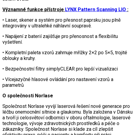
Významné funkce přístroje
LYNX Pattern Scanning LIO
:
• Laser, skener a systém pro přesnost paprsku jsou plně
integrovány v ultralehké náhlavní soupravě.
• Napájení z baterií zajišťuje pro přenosnost a flexibilitu
vyšetření.
• Kompletní paleta vzorů zahrnuje mřížky 2×2 po 5×5, trojité
oblouky a kruhy.
• Bezpečnostní filtry simplyCLEAR pro lepší vizualizaci
• Vícejazyčné hlasové ovládání pro nastavení vzorů a
parametrů
O společnosti Norlase
Společnost Norlase vyvíjí laserová řešení nové generace pro
léčbu onemocnění sítnice a glaukomu. Byla založena v Dánsku
a tvoří ji celosvětoví odborníci v oboru oftalmologie, laserové
technologie, vývoje zdravotnických prostředků a péče o
zákazníky. Společnost Norlase si klade za cíl zlepšit
efektivitu praxe, péči o pacienty a komfortu při práci