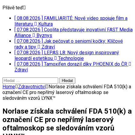
Přávě teď
[ 08.08.2026 ]
FAMILIARITÉ: Nové video spojuje film a
literaturu
Kultura
[ 07.08.2026 ]
Coolita představuje inovativní FAST Media
Alliance
Byznys
[ 07.08.2026 ]
Jak pečovat o seniorní kočky: Klíčové
rady a tipy
Zdraví
[ 07.08.2026 ]
LEPAS L8: Nový design inspirovaný
leopardí estetikou
Technologie
[ 07.08.2026 ]
Tamoxifen dorazil díky PHOENIX do ČR
Zdraví
Vyhledávání
Home
Zdravotnictví
Norlase získala schválení FDA 510(k) a
označení CE pro nepřímý laserový oftalmoskop se
sledováním vzorů LYNX™
Norlase získala schválení FDA 510(k) a
označení CE pro nepřímý laserový
oftalmoskop se sledováním vzorů