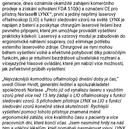
generace, dnes oznámila okamžité zahájení komerčního
prodeje a získání schválení FDA 510(k) a označení CE pro
přístroj Norlase® LYNX™, první a jediný nepřímý laserový
oftalmoskop (LIO) s funkcí sledování vzorů na světě. LYNX je
napájen z baterií a poskytuje chirurgům laserové řešení bez
pevného připojení, které jim umožňuje provádět vyšetření
prakticky kdekoli. Laserový a vzorový modul je zabudován do
ergonomické náhlavní soupravy, což eliminuje potřebu
externího laserového zdroje. Chirurgové se nyní mohou
během vyšetření volně a efektivně pohybovat díky pokročilým
funkcím, jako je intuitivní bezdrátové uživatelské rozhraní a
vícejazyčné hlasové ovládání, které jim nabízí více možností,
jak zefektivnit průběh vyšetření.
„Nejvzácnější komoditou oftalmologů dnešní doby je čas,“
uvedl Oliver Hvidt, generální ředitel a spoluzakladatel
společnosti Norlase.
„Proto již od vynálezu laseru s využitím
vzorů před více než 15 lety žádají o LIO oftalmoskopy s funkcí
sledování vzorů. S příchodem přístroje LYNX se LIO s funkcí
sledování vzorů konečně stává skutečností. Rychlejší
vyšetření pomocí tohoto přístroje znamená méně
ergonomické zátěže, více kvalitního času s pacienty a více
pracovních dní, které končí včas. Jsem nesmírně hrdý na náš
tým a vděčný lékařům, kteří pomáhali nasměrovat vývoj. LYNX