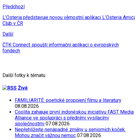
Předchozí
L’Osteria představuje novou věrnostní aplikaci L’Osteria Amici
Club v ČR
Další
ČTK Connect spouští informační aplikaci o evropských
fondech
Další fotky k tématu :
Živě
FAMILIARITÉ: poetické propojení filmu a literatury
08.08.2026
Coolita zahajuje první indonéskou iniciativu FAST Media
Alliance ve spolupráci s předními vysílacími
společnostmi
07.08.2026
Nepřehlížejte nenápadné změny u seniorních koček.
Mohou značit vážnou nemoc
07.08.2026