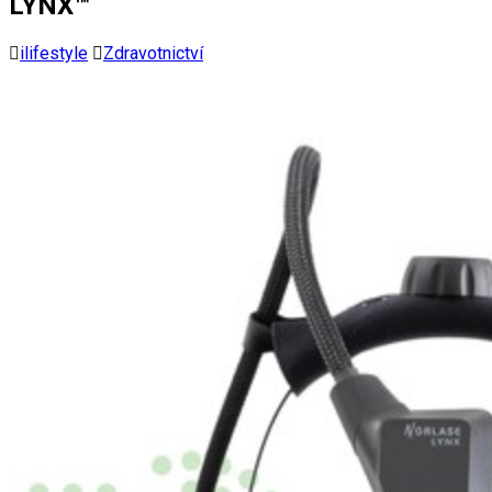
LYNX™
ilifestyle
Zdravotnictví