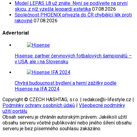
Model LEPAS L8 už znáte. Nyní se podívejte na první
skicu, z níž vzešla leopardí estetika
07.08.2026
Společnost PHOENIX přivezla do ČR chybějící lék proti
rakovině
07.08.2026
Advertorial
Hisense: partner červnových fotbalových šampionátů –
v USA, ale i na Slovensku
Chytrá budoucnost bydlení a herní zážitky podle
Hisense na IFA 2024
Copyright © CZECH HASHTAG, s.r.o. | redakce@i-lifestyle.cz |
Podmínky ochrany osobních údajů
|
Všeobecné podmínky
užití portálu
Obsah serveru je chráněn autorským právem. Jakékoli užití
obsahu serveru včetně publikování nebo jiného šíření obsahu
serveru je bez písemného souhlasu zakázáno.