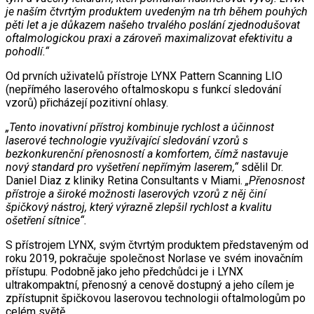
je naším čtvrtým produktem uvedeným na trh během pouhých
pěti let a je důkazem našeho trvalého poslání zjednodušovat
oftalmologickou praxi a zároveň maximalizovat efektivitu a
pohodlí.“
Od prvních uživatelů přístroje LYNX Pattern Scanning LIO
(nepřímého laserového oftalmoskopu s funkcí sledování
vzorů) přicházejí pozitivní ohlasy.
„Tento inovativní přístroj kombinuje rychlost a účinnost
laserové technologie využívající sledování vzorů s
bezkonkurenční přenosností a komfortem, čímž nastavuje
nový standard pro vyšetření nepřímým laserem,“
sdělil Dr.
Daniel Diaz z kliniky Retina Consultants v Miami.
„Přenosnost
přístroje a široké možnosti laserových vzorů z něj činí
špičkový nástroj, který výrazně zlepšil rychlost a kvalitu
ošetření sítnice“.
S přístrojem LYNX, svým čtvrtým produktem představeným od
roku 2019, pokračuje společnost Norlase ve svém inovačním
přístupu. Podobně jako jeho předchůdci je i LYNX
ultrakompaktní, přenosný a cenově dostupný a jeho cílem je
zpřístupnit špičkovou laserovou technologii oftalmologům po
celém světě.