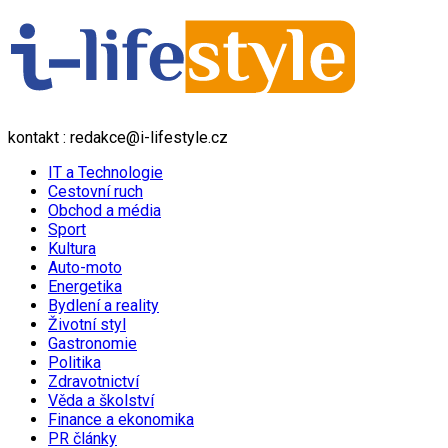
kontakt : redakce@i-lifestyle.cz
IT a Technologie
Cestovní ruch
Obchod a média
Sport
Kultura
Auto-moto
Energetika
Bydlení a reality
Životní styl
Gastronomie
Politika
Zdravotnictví
Věda a školství
Finance a ekonomika
PR články