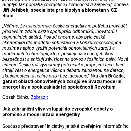
Bioplyn tak pomáhá energetice i zemědělství zároveň,”
dodává
Jiří Jeřábek, specialista pro bioplyn a biometan v CZ
Biom
.
„Věříme, že transformaci české energetiky je potřeba provádět
především zdola, skrze spolupráci odborníků, inovátorů i
regionálních aktérů. Pokud chceme, aby byla česká
ekonomika dlouhodobě soběstačná a konkurenceschopná,
musíme naplno využít potenciál obnovitelných zdrojů a
moderních technologií, které posilují naši energetickou
bezpečnost a snižují závislost na dovozu fosilních paliv. Nová
energie Česka má významný potenciál v propojení těch, kteří
chtějí vést o energetice věcnou debatu založenou na datech,
zkušenostech a reálné praxi bez ideologie,“
říká
Jan Brázda,
garant oblasti obnovitelných zdrojů ve Svazu moderní
energetiky a spoluzakladatel společnosti Revoltum
.
Obsah článku
Zobrazit
Jak zahraniční vlivy vstupují do evropské debaty o
proměně a modernizaci energetiky
Součástí představení iniciativy je také zveřejnění informačního