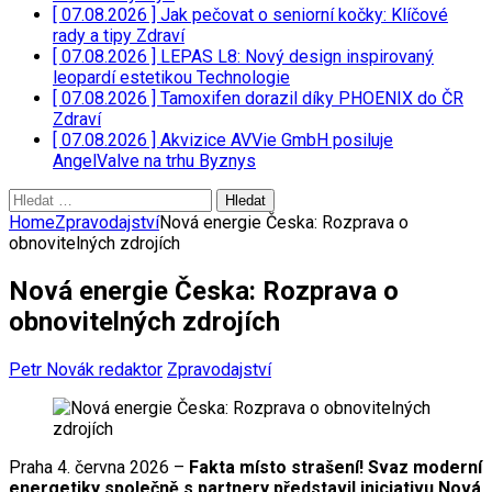
[ 07.08.2026 ]
Jak pečovat o seniorní kočky: Klíčové
rady a tipy
Zdraví
[ 07.08.2026 ]
LEPAS L8: Nový design inspirovaný
leopardí estetikou
Technologie
[ 07.08.2026 ]
Tamoxifen dorazil díky PHOENIX do ČR
Zdraví
[ 07.08.2026 ]
Akvizice AVVie GmbH posiluje
AngelValve na trhu
Byznys
Vyhledávání
Home
Zpravodajství
Nová energie Česka: Rozprava o
obnovitelných zdrojích
Nová energie Česka: Rozprava o
obnovitelných zdrojích
Petr Novák redaktor
Zpravodajství
Praha 4. června 2026 –
Fakta místo strašení! Svaz moderní
energetiky společně s partnery představil iniciativu Nová