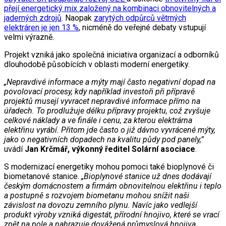
přejí energetický mix založený na kombinaci obnovitelných a
jaderných zdrojů
. Naopak
zarytých odpůrců větrných
elektráren je jen 13 %
, nicméně do veřejné debaty vstupují
velmi výrazně.
Projekt vzniká jako společná iniciativa organizací a odborníků
dlouhodobě působících v oblasti moderní energetiky.
„Nepravdivé informace a mýty mají často negativní dopad na
povolovací procesy, kdy například investoři při přípravě
projektů musejí vyvracet nepravdivé informace přímo na
úřadech. To prodlužuje délku přípravy projektu, což zvyšuje
celkové náklady a ve finále i cenu, za kterou elektrárna
elektřinu vyrábí. Přitom jde často o již dávno vyvrácené mýty,
jako o negativních dopadech na kvalitu půdy pod panely,”
uvádí
Jan Krčmář, výkonný ředitel Solární asociace
.
S modernizací energetiky mohou pomoci také bioplynové či
biometanové stanice.
„Bioplynové stanice už dnes dodávají
českým domácnostem a firmám obnovitelnou elektřinu i teplo
a postupně s rozvojem biometanu mohou snížit naši
závislost na dovozu zemního plynu. Navíc jako vedlejší
produkt výroby vzniká digestát, přírodní hnojivo, které se vrací
zpět na pole a nahrazuje dovážená průmyslová hnojiva.