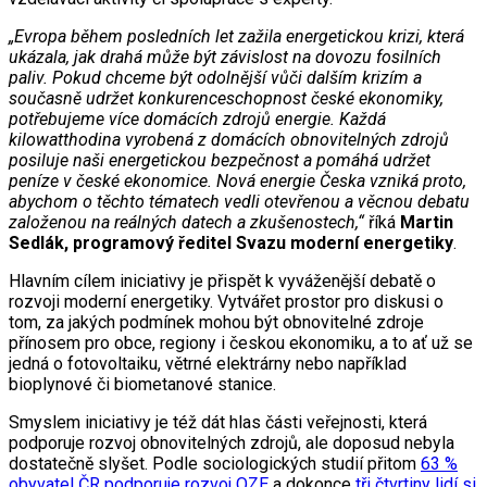
„Evropa během posledních let zažila energetickou krizi, která
ukázala, jak drahá může být závislost na dovozu fosilních
paliv. Pokud chceme být odolnější vůči dalším krizím a
současně udržet konkurenceschopnost české ekonomiky,
potřebujeme více domácích zdrojů energie. Každá
kilowatthodina vyrobená z domácích obnovitelných zdrojů
posiluje naši energetickou bezpečnost a pomáhá udržet
peníze v české ekonomice. Nová energie Česka vzniká proto,
abychom o těchto tématech vedli otevřenou a věcnou debatu
založenou na reálných datech a zkušenostech,“
říká
Martin
Sedlák, programový ředitel Svazu moderní energetiky
.
Hlavním cílem iniciativy je přispět k vyváženější debatě o
rozvoji moderní energetiky. Vytvářet prostor pro diskusi o
tom, za jakých podmínek mohou být obnovitelné zdroje
přínosem pro obce, regiony i českou ekonomiku, a to ať už se
jedná o fotovoltaiku, větrné elektrárny nebo například
bioplynové či biometanové stanice.
Smyslem iniciativy je též dát hlas části veřejnosti, která
podporuje rozvoj obnovitelných zdrojů, ale doposud nebyla
dostatečně slyšet. Podle sociologických studií přitom
63 %
obyvatel ČR podporuje rozvoj OZE
a dokonce
tři čtvrtiny lidí si