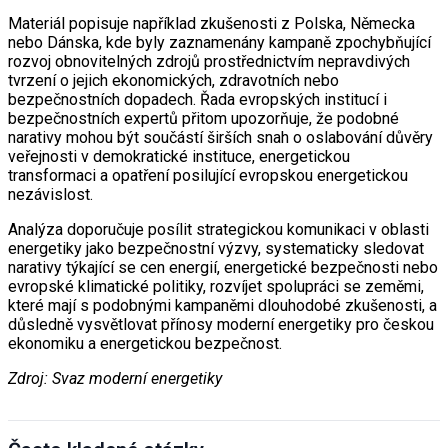
Materiál popisuje například zkušenosti z Polska, Německa
nebo Dánska, kde byly zaznamenány kampaně zpochybňující
rozvoj obnovitelných zdrojů prostřednictvím nepravdivých
tvrzení o jejich ekonomických, zdravotních nebo
bezpečnostních dopadech. Řada evropských institucí i
bezpečnostních expertů přitom upozorňuje, že podobné
narativy mohou být součástí širších snah o oslabování důvěry
veřejnosti v demokratické instituce, energetickou
transformaci a opatření posilující evropskou energetickou
nezávislost.
Analýza doporučuje posílit strategickou komunikaci v oblasti
energetiky jako bezpečnostní výzvy, systematicky sledovat
narativy týkající se cen energií, energetické bezpečnosti nebo
evropské klimatické politiky, rozvíjet spolupráci se zeměmi,
které mají s podobnými kampaněmi dlouhodobé zkušenosti, a
důsledně vysvětlovat přínosy moderní energetiky pro českou
ekonomiku a energetickou bezpečnost.
Zdroj: Svaz moderní energetiky