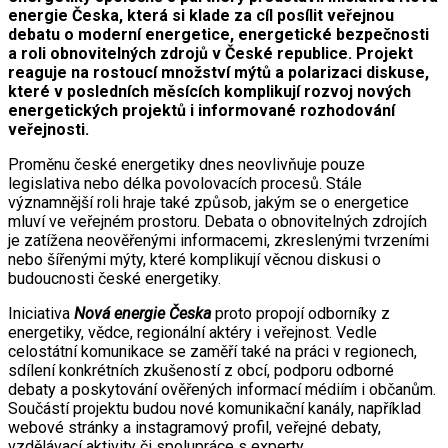
energie Česka, která si klade za cíl posílit veřejnou
debatu o moderní energetice, energetické bezpečnosti
a roli obnovitelných zdrojů v České republice. Projekt
reaguje na rostoucí množství mýtů a polarizaci diskuse,
které v posledních měsících komplikují rozvoj nových
energetických projektů i informované rozhodování
veřejnosti.
Proměnu české energetiky dnes neovlivňuje pouze
legislativa nebo délka povolovacích procesů. Stále
významnější roli hraje také způsob, jakým se o energetice
mluví ve veřejném prostoru. Debata o obnovitelných zdrojích
je zatížena neověřenými informacemi, zkreslenými tvrzeními
nebo šířenými mýty, které komplikují věcnou diskusi o
budoucnosti české energetiky.
Iniciativa
Nová energie Česka
proto propojí odborníky z
energetiky, vědce, regionální aktéry i veřejnost. Vedle
celostátní komunikace se zaměří také na práci v regionech,
sdílení konkrétních zkušeností z obcí, podporu odborné
debaty a poskytování ověřených informací médiím i občanům.
Součástí projektu budou nové komunikační kanály, například
webové stránky a instagramový profil, veřejné debaty,
vzdělávací aktivity či spolupráce s experty.