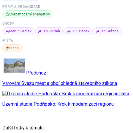
FIRMY A ORGANIZACE
Svaz moderní energetiky
OSOBY
Martin Sedlák
Jan Krčmář
Jiří Jeřábek
Jan Brázda
MÍSTA
Praha
Předchozí
Varování Svazu měst a obcí ohledně stavebního zákona
Další
Územní studie Podřipsko: Krok k modernizaci regionu
Další fotky k tématu :