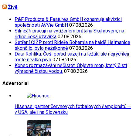
Živě
P&F Products & Features GmbH oznamuje akvizici
společnosti AVVie GmbH
07.08.2026
Silničáři pracují na vytíženém průtahu Skuhrovem, na
řidiče čeká uzavírka
07.08.2026
Šetření ČIŽP proti Rideře Bohemia na haldě Heřmanice
skončilo, bylo nezákonné
07.08.2026
Data Rohlíku: Češi pořád sázejí na ležák, ale nejrychleji
roste nealko pivo
07.08.2026
Konec rozmazávání nečistot: Objevte mop, který čistí
výhradně čistou vodou.
07.08.2026
Advertorial
Hisense: partner červnových fotbalových šampionátů –
v USA, ale i na Slovensku