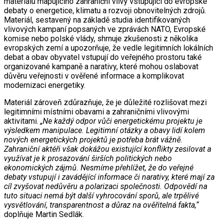
materiálu mapujícího zahraniční vlivy vstupující do evropské
debaty o energetice, klimatu a rozvoji obnovitelných zdrojů.
Materiál, sestavený na základě studia identifikovaných
vlivových kampaní popsaných ve zprávách NATO, Evropské
komise nebo polské vlády, shrnuje zkušenosti z několika
evropských zemí a upozorňuje, že vedle legitimních lokálních
debat a obav obyvatel vstupují do veřejného prostoru také
organizované kampaně a narativy, které mohou oslabovat
důvěru veřejnosti v ověřené informace a komplikovat
modernizaci energetiky.
Materiál zároveň zdůrazňuje, že je důležité rozlišovat mezi
legitimními místními obavami a zahraničními vlivovými
aktivitami.
„Ne každý odpor vůči energetickému projektu je
výsledkem manipulace. Legitimní otázky a obavy lidí kolem
nových energetických projektů je potřeba brát vážně.
Zahraniční aktéři však dokážou existující konflikty zesilovat a
využívat je k prosazování širších politických nebo
ekonomických zájmů. Nesmíme přehlížet, že do veřejné
debaty vstupují i zavádějící informace či narativy, které mají za
cíl zvyšovat nedůvěru a polarizaci společnosti. Odpovědí na
tuto situaci nemá být další vyhrocování sporů, ale trpělivé
vysvětlování, transparentnost a důraz na ověřitelná fakta,“
doplňuje Martin Sedlák.