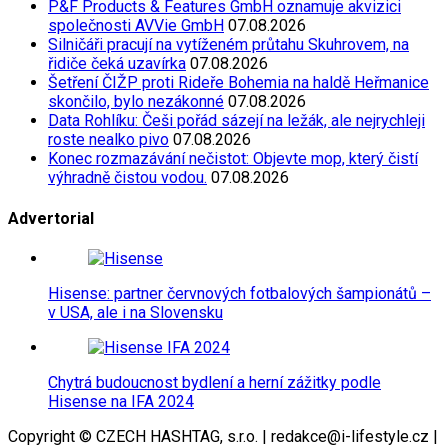
P&F Products & Features GmbH oznamuje akvizici
společnosti AVVie GmbH
07.08.2026
Silničáři pracují na vytíženém průtahu Skuhrovem, na
řidiče čeká uzavírka
07.08.2026
Šetření ČIŽP proti Rideře Bohemia na haldě Heřmanice
skončilo, bylo nezákonné
07.08.2026
Data Rohlíku: Češi pořád sázejí na ležák, ale nejrychleji
roste nealko pivo
07.08.2026
Konec rozmazávání nečistot: Objevte mop, který čistí
výhradně čistou vodou.
07.08.2026
Advertorial
Hisense: partner červnových fotbalových šampionátů –
v USA, ale i na Slovensku
Chytrá budoucnost bydlení a herní zážitky podle
Hisense na IFA 2024
Copyright © CZECH HASHTAG, s.r.o. | redakce@i-lifestyle.cz |