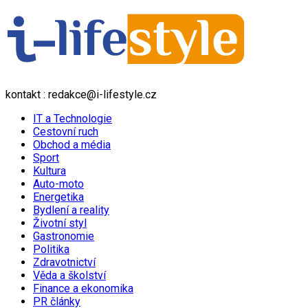
kontakt : redakce@i-lifestyle.cz
IT a Technologie
Cestovní ruch
Obchod a média
Sport
Kultura
Auto-moto
Energetika
Bydlení a reality
Životní styl
Gastronomie
Politika
Zdravotnictví
Věda a školství
Finance a ekonomika
PR články