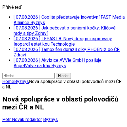
Přávě teď
[ 07.08.2026 ]
Coolita představuje inovativní FAST Media
Alliance
Byznys
[ 07.08.2026 ]
Jak pečovat o seniorní kočky: Klíčové
rady a tipy
Zdraví
[ 07.08.2026 ]
LEPAS L8: Nový design inspirovaný
leopardí estetikou
Technologie
[ 07.08.2026 ]
Tamoxifen dorazil díky PHOENIX do ČR
Zdraví
[ 07.08.2026 ]
Akvizice AVVie GmbH posiluje
AngelValve na trhu
Byznys
Vyhledávání
Home
Byznys
Nová spolupráce v oblasti polovodičů mezi ČR
a NL
Nová spolupráce v oblasti polovodičů
mezi ČR a NL
Petr Novák redaktor
Byznys