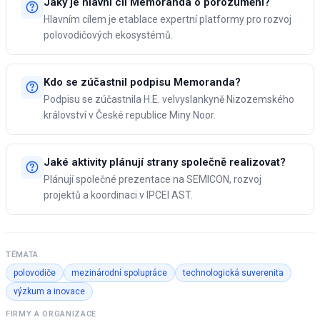
Jaký je hlavní cíl Memoranda o porozumění?
Hlavním cílem je etablace expertní platformy pro rozvoj
polovodičových ekosystémů.
Kdo se zúčastnil podpisu Memoranda?
Podpisu se zúčastnila H.E. velvyslankyně Nizozemského
království v České republice Miny Noor.
Jaké aktivity plánují strany společně realizovat?
Plánují společné prezentace na SEMICON, rozvoj
projektů a koordinaci v IPCEI AST.
TÉMATA
polovodiče
mezinárodní spolupráce
technologická suverenita
výzkum a inovace
FIRMY A ORGANIZACE