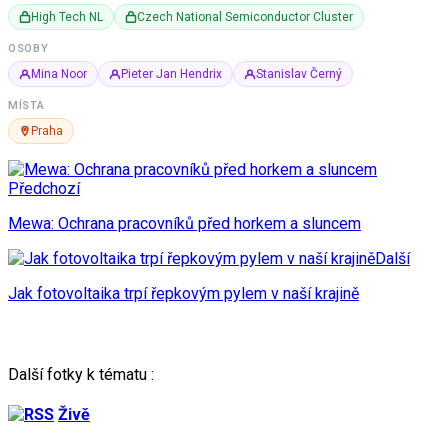
High Tech NL
Czech National Semiconductor Cluster
OSOBY
Mina Noor
Pieter Jan Hendrix
Stanislav Černý
MÍSTA
Praha
Předchozí
Mewa: Ochrana pracovníků před horkem a sluncem
Další
Jak fotovoltaika trpí řepkovým pylem v naší krajině
Další fotky k tématu :
Živě