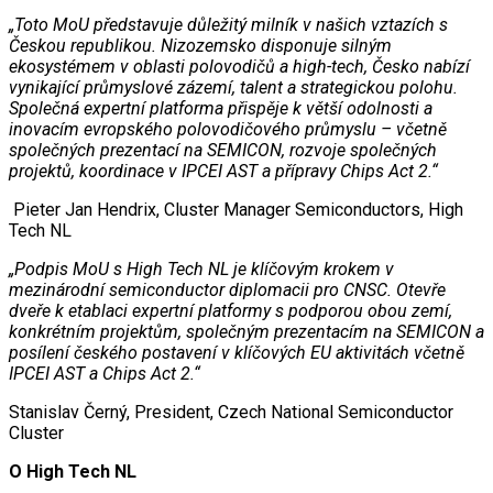
„Toto MoU představuje důležitý milník v našich vztazích s
Českou republikou. Nizozemsko disponuje silným
ekosystémem v oblasti polovodičů a high-tech, Česko nabízí
vynikající průmyslové zázemí, talent a strategickou polohu.
Společná expertní platforma přispěje k větší odolnosti a
inovacím evropského polovodičového průmyslu – včetně
společných prezentací na SEMICON, rozvoje společných
projektů, koordinace v IPCEI AST a přípravy Chips Act 2.“
Pieter Jan Hendrix, Cluster Manager Semiconductors, High
Tech NL
„Podpis MoU s High Tech NL je klíčovým krokem v
mezinárodní semiconductor diplomacii pro CNSC. Otevře
dveře k etablaci expertní platformy s podporou obou zemí,
konkrétním projektům, společným prezentacím na SEMICON a
posílení českého postavení v klíčových EU aktivitách včetně
IPCEI AST a Chips Act 2.“
Stanislav Černý, President, Czech National Semiconductor
Cluster
O High Tech NL