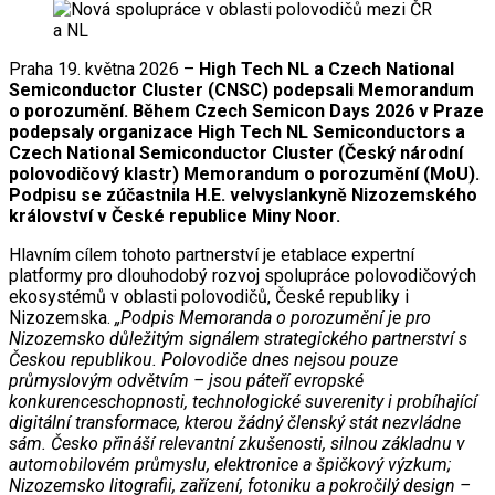
Praha 19. května 2026 –
High Tech NL a Czech National
Semiconductor Cluster (CNSC) podepsali Memorandum
o porozumění. Během Czech Semicon Days 2026 v Praze
podepsaly organizace High Tech NL Semiconductors a
Czech National Semiconductor Cluster (Český národní
polovodičový klastr) Memorandum o porozumění (MoU).
Podpisu se zúčastnila H.E. velvyslankyně Nizozemského
království v České republice Miny Noor.
Hlavním cílem tohoto partnerství je etablace expertní
platformy pro dlouhodobý rozvoj spolupráce polovodičových
ekosystémů v oblasti polovodičů, České republiky i
Nizozemska.
„Podpis Memoranda o porozumění je pro
Nizozemsko důležitým signálem strategického partnerství s
Českou republikou. Polovodiče dnes nejsou pouze
průmyslovým odvětvím – jsou páteří evropské
konkurenceschopnosti, technologické suverenity i probíhající
digitální transformace, kterou žádný členský stát nezvládne
sám. Česko přináší relevantní zkušenosti, silnou základnu v
automobilovém průmyslu, elektronice a špičkový výzkum;
Nizozemsko litografii, zařízení, fotoniku a pokročilý design –