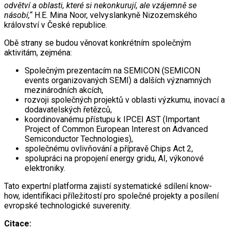
odvětví a oblasti, které si nekonkurují, ale vzájemně se
násobí,“
H.E. Mina Noor, velvyslankyně Nizozemského
království v České republice.
Obě strany se budou věnovat konkrétním společným
aktivitám, zejména:
Společným prezentacím na SEMICON (SEMICON
events organizovaných SEMI) a dalších významných
mezinárodních akcích,
rozvoji společných projektů v oblasti výzkumu, inovací a
dodavatelských řetězců,
koordinovanému přístupu k IPCEI AST (Important
Project of Common European Interest on Advanced
Semiconductor Technologies),
společnému ovlivňování a přípravě Chips Act 2,
spolupráci na propojení energy gridu, AI, výkonové
elektroniky.
Tato expertní platforma zajistí systematické sdílení know-
how, identifikaci příležitostí pro společné projekty a posílení
evropské technologické suverenity.
Citace: