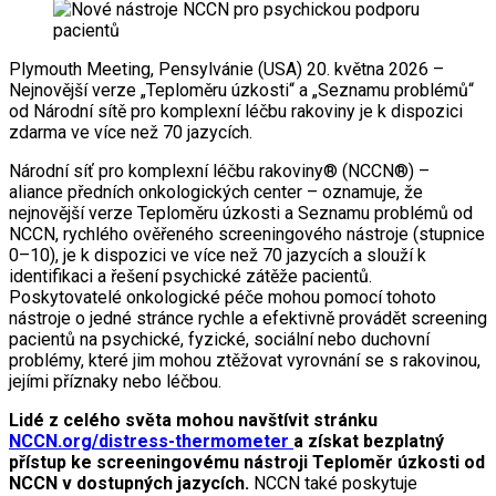
Plymouth Meeting, Pensylvánie (USA) 20. května 2026 –
Nejnovější verze „Teploměru úzkosti“ a „Seznamu problémů“
od Národní sítě pro komplexní léčbu rakoviny je k dispozici
zdarma ve více než 70 jazycích.
Národní síť pro komplexní léčbu rakoviny® (NCCN®) –
aliance předních onkologických center – oznamuje, že
nejnovější verze Teploměru úzkosti a Seznamu problémů od
NCCN, rychlého ověřeného screeningového nástroje (stupnice
0–10), je k dispozici ve více než 70 jazycích a slouží k
identifikaci a řešení psychické zátěže pacientů.
Poskytovatelé onkologické péče mohou pomocí tohoto
nástroje o jedné stránce rychle a efektivně provádět screening
pacientů na psychické, fyzické, sociální nebo duchovní
problémy, které jim mohou ztěžovat vyrovnání se s rakovinou,
jejími příznaky nebo léčbou.
Lidé z celého světa mohou navštívit stránku
NCCN.org/distress-thermometer
a získat bezplatný
přístup ke screeningovému nástroji Teploměr úzkosti od
NCCN v dostupných jazycích.
NCCN také poskytuje