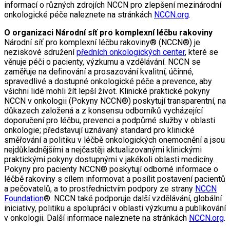
informací o různých zdrojích NCCN pro zlepšení mezinárodní
onkologické péče naleznete na stránkách
NCCN.org
.
O organizaci Národní síť pro komplexní léčbu rakoviny
Národní síť pro komplexní léčbu rakoviny® (NCCN®) je
neziskové sdružení
předních onkologických center
, které se
věnuje péči o pacienty, výzkumu a vzdělávání. NCCN se
zaměřuje na definování a prosazování kvalitní, účinné,
spravedlivé a dostupné onkologické péče a prevence, aby
všichni lidé mohli žít lepší život. Klinické praktické pokyny
NCCN v onkologii (Pokyny NCCN®) poskytují transparentní, na
důkazech založená a z konsensu odborníků vycházející
doporučení pro léčbu, prevenci a podpůrné služby v oblasti
onkologie; představují uznávaný standard pro klinické
směřování a politiku v léčbě onkologických onemocnění a jsou
nejdůkladnějšími a nejčastěji aktualizovanými klinickými
praktickými pokyny dostupnými v jakékoli oblasti medicíny.
Pokyny pro pacienty NCCN® poskytují odborné informace o
léčbě rakoviny s cílem informovat a posílit postavení pacientů
a pečovatelů, a to prostřednictvím podpory ze strany
NCCN
Foundation
®. NCCN také podporuje další vzdělávání, globální
iniciativy, politiku a spolupráci v oblasti výzkumu a publikování
v onkologii. Další informace naleznete na stránkách
NCCN.org
.