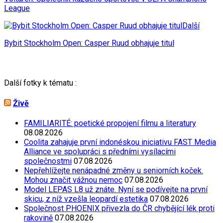
League
Další
Bybit Stockholm Open: Casper Ruud obhajuje titul
Další fotky k tématu :
Živě
FAMILIARITÉ: poetické propojení filmu a literatury
08.08.2026
Coolita zahajuje první indonéskou iniciativu FAST Media
Alliance ve spolupráci s předními vysílacími
společnostmi
07.08.2026
Nepřehlížejte nenápadné změny u seniorních koček.
Mohou značit vážnou nemoc
07.08.2026
Model LEPAS L8 už znáte. Nyní se podívejte na první
skicu, z níž vzešla leopardí estetika
07.08.2026
Společnost PHOENIX přivezla do ČR chybějící lék proti
rakovině
07.08.2026