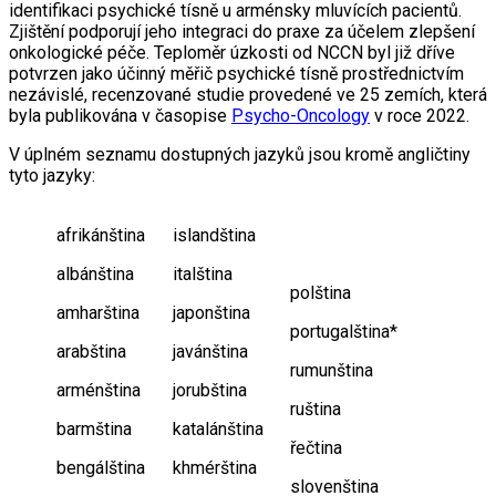
identifikaci psychické tísně u arménsky mluvících pacientů.
Zjištění podporují jeho integraci do praxe za účelem zlepšení
onkologické péče. Teploměr úzkosti od NCCN byl již dříve
potvrzen jako účinný měřič psychické tísně prostřednictvím
nezávislé, recenzované studie provedené ve 25 zemích, která
byla publikována v časopise
Psycho-Oncology
v roce 2022.
V úplném seznamu dostupných jazyků jsou kromě angličtiny
tyto jazyky:
afrikánština
islandština
albánština
italština
polština
amharština
japonština
portugalština*
arabština
javánština
rumunština
arménština
jorubština
ruština
barmština
katalánština
řečtina
bengálština
khmérština
slovenština