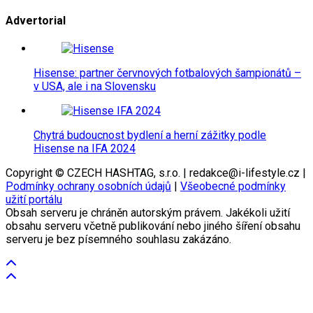
Advertorial
Hisense: partner červnových fotbalových šampionátů –
v USA, ale i na Slovensku
Chytrá budoucnost bydlení a herní zážitky podle
Hisense na IFA 2024
Copyright © CZECH HASHTAG, s.r.o. | redakce@i-lifestyle.cz |
Podmínky ochrany osobních údajů
|
Všeobecné podmínky
užití portálu
Obsah serveru je chráněn autorským právem. Jakékoli užití
obsahu serveru včetně publikování nebo jiného šíření obsahu
serveru je bez písemného souhlasu zakázáno.