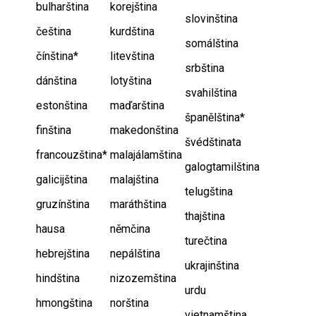
bulharština
korejština
slovinština
čeština
kurdština
somálština
čínština*
litevština
srbština
dánština
lotyština
svahilština
estonština
maďarština
španělština*
finština
makedonština
švédštinata
francouzština*
malajálamština
galogtamilština
galicijština
malajština
telugština
gruzínština
maráthština
thajština
hausa
němčina
turečtina
hebrejština
nepálština
ukrajinština
hindština
nizozemština
urdu
hmongština
norština
vietnamština