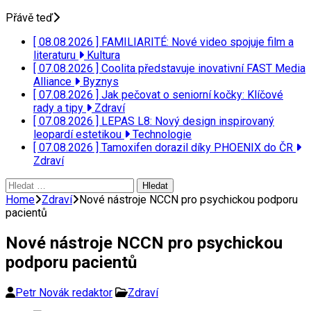
Přávě teď
[ 08.08.2026 ]
FAMILIARITÉ: Nové video spojuje film a
literaturu
Kultura
[ 07.08.2026 ]
Coolita představuje inovativní FAST Media
Alliance
Byznys
[ 07.08.2026 ]
Jak pečovat o seniorní kočky: Klíčové
rady a tipy
Zdraví
[ 07.08.2026 ]
LEPAS L8: Nový design inspirovaný
leopardí estetikou
Technologie
[ 07.08.2026 ]
Tamoxifen dorazil díky PHOENIX do ČR
Zdraví
Vyhledávání
Home
Zdraví
Nové nástroje NCCN pro psychickou podporu
pacientů
Nové nástroje NCCN pro psychickou
podporu pacientů
Petr Novák redaktor
Zdraví