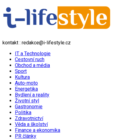
kontakt : redakce@i-lifestyle.cz
IT a Technologie
Cestovní ruch
Obchod a média
Sport
Kultura
Auto-moto
Energetika
Bydlení a reality
Životní styl
Gastronomie
Politika
Zdravotnictví
Věda a školství
Finance a ekonomika
PR články