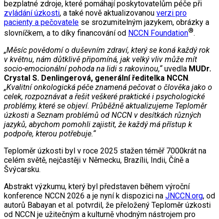
bezplatné zdroje, které pomáhají poskytovatelům péče při
zvládání úzkosti
, a také nově aktualizovanou
verzi pro
pacienty a pečovatele
se srozumitelným jazykem, obrázky a
®
slovníčkem, a to díky financování od
NCCN Foundation
.
„Měsíc povědomí o duševním zdraví, který se koná každý rok
v květnu, nám důtklivě připomíná, jak velký vliv může mít
socio-emocionální pohoda na lidi s rakovinou,“
uvedla
MUDr.
Crystal S. Denlingerová, generální ředitelka NCCN
.
„Kvalitní onkologická péče znamená pečovat o člověka jako o
celek, rozpoznávat a řešit veškeré praktické i psychologické
problémy, které se objeví. Průběžně aktualizujeme Teploměr
úzkosti a Seznam problémů od NCCN v desítkách různých
jazyků, abychom pomohli zajistit, že každý má přístup k
podpoře, kterou potřebuje.“
Teploměr úzkosti byl v roce 2025 stažen téměř 7000krát na
celém světě, nejčastěji v Německu, Brazílii, Indii, Číně a
Švýcarsku.
Abstrakt výzkumu, který byl představen během výroční
konference NCCN 2026 a je nyní k dispozici na
JNCCN.org
, od
autorů Babayan et al. potvrdil, že přeložený Teploměr úzkosti
od NCCN je užitečným a kulturně vhodným nástrojem pro