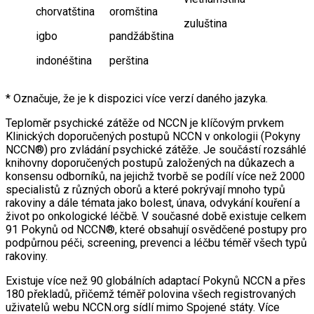
chorvatština
oromština
zuluština
igbo
pandžábština
indonéština
perština
* Označuje, že je k dispozici více verzí daného jazyka.
Teploměr psychické zátěže od NCCN je klíčovým prvkem
Klinických doporučených postupů NCCN v onkologii (Pokyny
NCCN®) pro zvládání psychické zátěže. Je součástí rozsáhlé
knihovny doporučených postupů založených na důkazech a
konsensu odborníků, na jejichž tvorbě se podílí více než 2000
specialistů z různých oborů a které pokrývají mnoho typů
rakoviny a dále témata jako bolest, únava, odvykání kouření a
život po onkologické léčbě. V současné době existuje celkem
91 Pokynů od NCCN®, které obsahují osvědčené postupy pro
podpůrnou péči, screening, prevenci a léčbu téměř všech typů
rakoviny.
Existuje více než 90 globálních adaptací Pokynů NCCN a přes
180 překladů, přičemž téměř polovina všech registrovaných
uživatelů webu NCCN.org sídlí mimo Spojené státy. Více