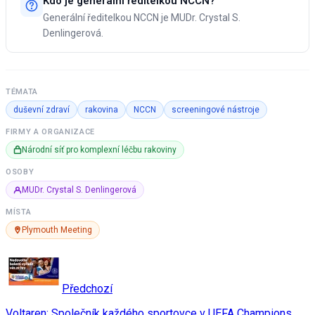
Kdo je generální ředitelkou NCCN?
Generální ředitelkou NCCN je MUDr. Crystal S.
Denlingerová.
TÉMATA
duševní zdraví
rakovina
NCCN
screeningové nástroje
FIRMY A ORGANIZACE
Národní síť pro komplexní léčbu rakoviny
OSOBY
MUDr. Crystal S. Denlingerová
MÍSTA
Plymouth Meeting
Předchozí
Voltaren: Společník každého sportovce v UEFA Champions