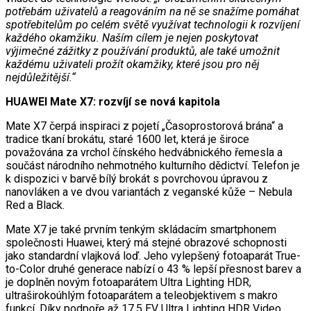
potřebám uživatelů a reagováním na ně se snažíme pomáhat
spotřebitelům po celém světě využívat technologii k rozvíjení
každého okamžiku. Naším cílem je nejen poskytovat
výjimečné zážitky z používání produktů, ale také umožnit
každému uživateli prožít okamžiky, které jsou pro něj
nejdůležitější.“
HUAWEI Mate X7: rozvíjí se nová kapitola
Mate X7 čerpá inspiraci z pojetí „Časoprostorová brána“ a
tradice tkaní brokátu, staré 1600 let, která je široce
považována za vrchol čínského hedvábnického řemesla a
součást národního nehmotného kulturního dědictví. Telefon je
k dispozici v barvě bílý brokát s povrchovou úpravou z
nanovláken a ve dvou variantách z veganské kůže – Nebula
Red a Black.
Mate X7 je také prvním tenkým skládacím smartphonem
společnosti Huawei, který má stejné obrazové schopnosti
jako standardní vlajková loď. Jeho vylepšený fotoaparát True-
to-Color druhé generace nabízí o 43 % lepší přesnost barev a
je doplněn novým fotoaparátem Ultra Lighting HDR,
ultraširokoúhlým fotoaparátem a teleobjektivem s makro
funkcí. Díky podpoře až 17,5 EV Ultra Lighting HDR Video