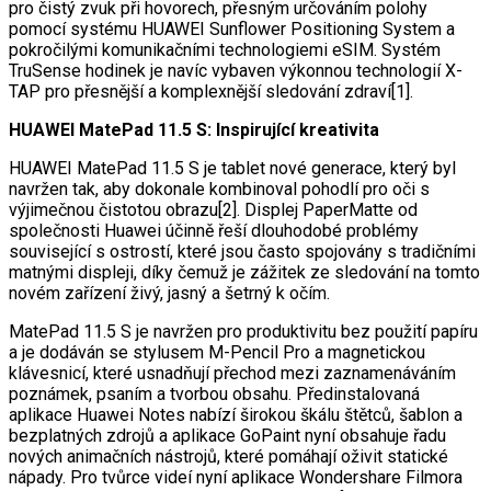
pro čistý zvuk při hovorech, přesným určováním polohy
pomocí systému HUAWEI Sunflower Positioning System a
pokročilými komunikačními technologiemi eSIM. Systém
TruSense hodinek je navíc vybaven výkonnou technologií X-
TAP pro přesnější a komplexnější sledování zdraví[1].
HUAWEI MatePad 11.5 S: Inspirující kreativita
HUAWEI MatePad 11.5 S je tablet nové generace, který byl
navržen tak, aby dokonale kombinoval pohodlí pro oči s
výjimečnou čistotou obrazu[2]. Displej PaperMatte od
společnosti Huawei účinně řeší dlouhodobé problémy
související s ostrostí, které jsou často spojovány s tradičními
matnými displeji, díky čemuž je zážitek ze sledování na tomto
novém zařízení živý, jasný a šetrný k očím.
MatePad 11.5 S je navržen pro produktivitu bez použití papíru
a je dodáván se stylusem M-Pencil Pro a magnetickou
klávesnicí, které usnadňují přechod mezi zaznamenáváním
poznámek, psaním a tvorbou obsahu. Předinstalovaná
aplikace Huawei Notes nabízí širokou škálu štětců, šablon a
bezplatných zdrojů a aplikace GoPaint nyní obsahuje řadu
nových animačních nástrojů, které pomáhají oživit statické
nápady. Pro tvůrce videí nyní aplikace Wondershare Filmora