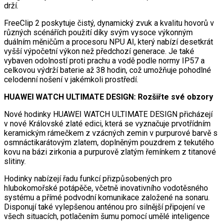
drží.
FreeClip 2 poskytuje čistý, dynamický zvuk a kvalitu hovorů v
různých scénářích použití díky svým vysoce výkonným
duálním měničům a procesoru NPU AI, který nabízí desetkrát
vyšší výpočetní výkon než předchozí generace. Je také
vybaven odolností proti prachu a vodě podle normy IP57 a
celkovou výdrží baterie až 38 hodin, což umožňuje pohodlné
celodenní nošení v jakémkoli prostředí.
HUAWEI WATCH ULTIMATE DESIGN: Rozšiřte své obzory
Nové hodinky HUAWEI WATCH ULTIMATE DESIGN přicházejí
v nové Královské zlaté edici, která se vyznačuje prvotřídním
keramickým rámečkem z vzácných zemin v purpurové barvě s
osmnáctikarátovým zlatem, doplněným pouzdrem z tekutého
kovu na bázi zirkonia a purpurově zlatým řemínkem z titanové
slitiny.
Hodinky nabízejí řadu funkcí přizpůsobených pro
hlubokomořské potápěče, včetně inovativního vodotěsného
systému a přímé podvodní komunikace založené na sonaru.
Disponují také vylepšenou anténou pro silnější připojení ve
všech situacích, potlačením šumu pomocí umělé inteligence