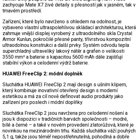
zachycuje Mate X7 živé detaily s přesností jak v jasném, tak v
tmavém prostředí.
Zařízení, které bylo navrženo s ohledem na odolnost, je
vybaveno vlastní ultraspolehlivou skládací architekturou, která
zahrnuje vnější displej vyrobený z ultraodolného skla Crystal
Armor Kunlun, pokročilé přesné panty, třívrstvou kompozitní
ultraodolnou konstrukci a další prvky. Systém odvodu tepla
superchladný ultraveliký lakový nátěr a grafen o velikosti
3550 mm² a baterie s kapacitou 5600 mAh dále zajišťují
stabilní výkon a celodenní výdrž baterie.
HUAWEI FreeClip 2: módní doplněk
Sluchátka HUAWEI FreeClip 2 mají design s ušním klipem,
který kombinuje inovativní otevřený design s moderní
estetikou a má za cíl nově definovat audio produkty jako
zařízení pro poslech i módní doplňky.
Sluchátka FreeClip 2 jsou navržena pro celodenní nošení a
jsou k dispozici v tradičních barvách společnosti – modré,
bílé a černé – a také v novém provedení zlatorůžová, které je
novinkou na mezinárodním trhu. Každá sluchátka váží pouhých
5,1 g, takže jsou téměř nepostřehnutelná, pohodlná a dobře