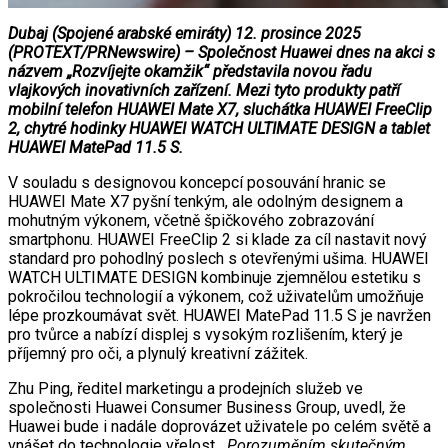
Dubaj (Spojené arabské emiráty) 12. prosince 2025
(PROTEXT/PRNewswire) – Společnost Huawei dnes na akci s
názvem „Rozvíjejte okamžik“ představila novou řadu
vlajkových inovativních zařízení. Mezi tyto produkty patří
mobilní telefon HUAWEI Mate X7, sluchátka HUAWEI FreeClip
2, chytré hodinky HUAWEI WATCH ULTIMATE DESIGN a tablet
HUAWEI MatePad 11.5 S.
V souladu s designovou koncepcí posouvání hranic se
HUAWEI Mate X7 pyšní tenkým, ale odolným designem a
mohutným výkonem, včetně špičkového zobrazování
smartphonu. HUAWEI FreeClip 2 si klade za cíl nastavit nový
standard pro pohodlný poslech s otevřenými ušima. HUAWEI
WATCH ULTIMATE DESIGN kombinuje zjemnělou estetiku s
pokročilou technologií a výkonem, což uživatelům umožňuje
lépe prozkoumávat svět. HUAWEI MatePad 11.5 S je navržen
pro tvůrce a nabízí displej s vysokým rozlišením, který je
příjemný pro oči, a plynulý kreativní zážitek.
Zhu Ping, ředitel marketingu a prodejních služeb ve
společnosti Huawei Consumer Business Group, uvedl, že
Huawei bude i nadále doprovázet uživatele po celém světě a
vnášet do technologie vřelost.
„Porozuměním skutečným