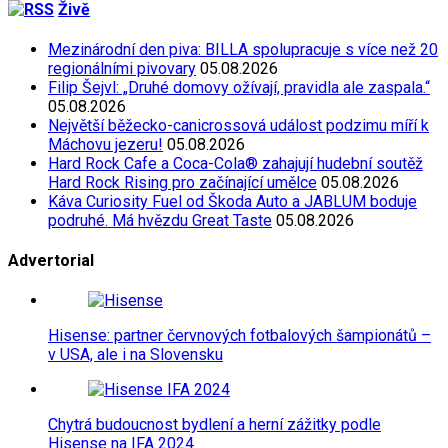
Živě
Mezinárodní den piva: BILLA spolupracuje s více než 20
regionálními pivovary
05.08.2026
Filip Šejvl: „Druhé domovy ožívají, pravidla ale zaspala.“
05.08.2026
Největší běžecko-canicrossová událost podzimu míří k
Máchovu jezeru!
05.08.2026
Hard Rock Cafe a Coca-Cola® zahajují hudební soutěž
Hard Rock Rising pro začínající umělce
05.08.2026
Káva Curiosity Fuel od Škoda Auto a JABLUM boduje
podruhé. Má hvězdu Great Taste
05.08.2026
Advertorial
Hisense: partner červnových fotbalových šampionátů –
v USA, ale i na Slovensku
Chytrá budoucnost bydlení a herní zážitky podle
Hisense na IFA 2024