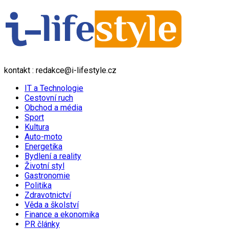
kontakt : redakce@i-lifestyle.cz
IT a Technologie
Cestovní ruch
Obchod a média
Sport
Kultura
Auto-moto
Energetika
Bydlení a reality
Životní styl
Gastronomie
Politika
Zdravotnictví
Věda a školství
Finance a ekonomika
PR články