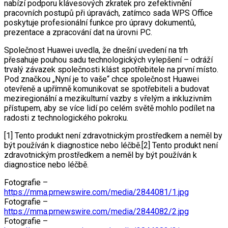
nabízí podporu klávesových zkratek pro zefektivnění
pracovních postupů při úpravách, zatímco sada WPS Office
poskytuje profesionální funkce pro úpravy dokumentů,
prezentace a zpracování dat na úrovni PC.
Společnost Huawei uvedla, že dnešní uvedení na trh
přesahuje pouhou sadu technologických vylepšení – odráží
trvalý závazek společnosti klást spotřebitele na první místo.
Pod značkou „Nyní je to vaše“ chce společnost Huawei
otevřeně a upřímně komunikovat se spotřebiteli a budovat
meziregionální a mezikulturní vazby s vřelým a inkluzivním
přístupem, aby se více lidí po celém světě mohlo podílet na
radosti z technologického pokroku.
[1] Tento produkt není zdravotnickým prostředkem a neměl by
být používán k diagnostice nebo léčbě.[2] Tento produkt není
zdravotnickým prostředkem a neměl by být používán k
diagnostice nebo léčbě.
Fotografie –
https://mma.prnewswire.com/media/2844081/1.jpg
Fotografie –
https://mma.prnewswire.com/media/2844082/2.jpg
Fotografie –