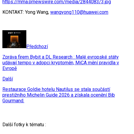
https://mma.prnewswire.com/media/2844083/3.jpg
KONTAKT: Yong Wang,
wangyong110@huawei.com
Předchozí
Zpráva firem Bybit a DL Research : Malé evropské státy
udávají tempo v adopci kryptoměn, MiCA mění pravidla v
Evropě
Další
Restaurace Goldie hotelu Nautilus se stala součástí
prestižního Michelin Guide 2026 a získala ocenění Bib
Gourmand.
Další fotky k tématu :