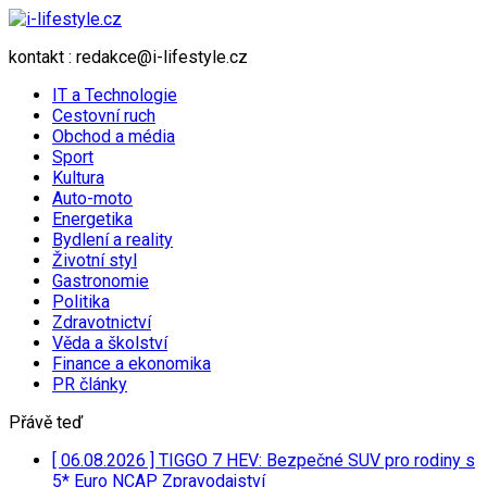
kontakt : redakce@i-lifestyle.cz
IT a Technologie
Cestovní ruch
Obchod a média
Sport
Kultura
Auto-moto
Energetika
Bydlení a reality
Životní styl
Gastronomie
Politika
Zdravotnictví
Věda a školství
Finance a ekonomika
PR články
Přávě teď
[ 06.08.2026 ]
TIGGO 7 HEV: Bezpečné SUV pro rodiny s
5* Euro NCAP
Zpravodajství