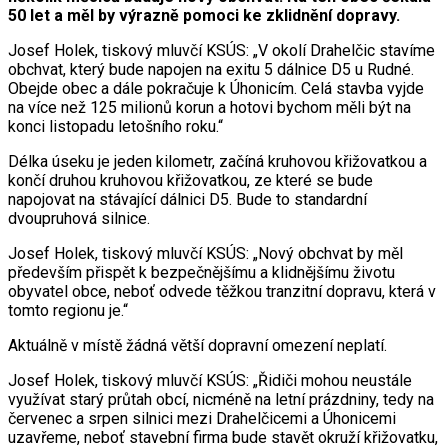
50 let a měl by výrazně pomoci ke zklidnění dopravy.
Josef Holek, tiskový mluvčí KSÚS: „V okolí Drahelčic stavíme
obchvat, který bude napojen na exitu 5 dálnice D5 u Rudné.
Obejde obec a dále pokračuje k Úhonicím. Celá stavba vyjde
na více než 125 milionů korun a hotovi bychom měli být na
konci listopadu letošního roku.“
Délka úseku je jeden kilometr, začíná kruhovou křižovatkou a
končí druhou kruhovou křižovatkou, ze které se bude
napojovat na stávající dálnici D5. Bude to standardní
dvoupruhová silnice.
Josef Holek, tiskový mluvčí KSÚS: „Nový obchvat by měl
především přispět k bezpečnějšímu a klidnějšímu životu
obyvatel obce, neboť odvede těžkou tranzitní dopravu, která v
tomto regionu je.“
Aktuálně v místě žádná větší dopravní omezení neplatí.
Josef Holek, tiskový mluvčí KSÚS: „Řidiči mohou neustále
využívat starý průtah obcí, nicméně na letní prázdniny, tedy na
červenec a srpen silnici mezi Drahelčicemi a Úhonicemi
uzavřeme, neboť stavební firma bude stavět okruží křižovatku,