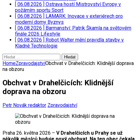
[ 06.08.2026 ]
Ostrava hostí Mistrovství Evropy v
požárním sportu
Sport
[ 06.08.2026 ]
LAMARK: Inovace v exteriérech pro
moderní domy
Byznys
[ 06.08.2026 ]
Barmanství: Patrik Škamla na světovém
finále 2026
Lifestyle
[ 06.08.2026 ]
Robot Walter mění pravidla stavby v
Kladně
Technologie
Vyhledávání
Home
Zpravodajství
Obchvat v Drahelčicích: Klidnější doprava
na obzoru
Obchvat v Drahelčicích: Klidnější
doprava na obzoru
Petr Novák redaktor
Zpravodajství
Praha 26. května 2026 –
V Drahelčicích u Prahy se už
několik měsíců buduje nový obchvat. Na ten obec čekala