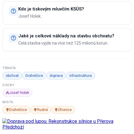
Kdo je tiskovým mluvčím KSÚS?
Josef Holek.
Jaké je celkové náklady na stavbu obchvatu?
Celá stavba vyjde na více než 125 milionů korun.
TÉMATA
obchvat
Drahelčice
doprava
infrastruktura
OSOBY
Josef Holek
MÍSTA
Drahelčice
Rudná
Úhonice
Předchozí