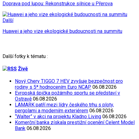
Doprava pod lupou: Rekonstrukce silnice u Přerova
Další
Huawei a jeho vize ekologické budoucnosti na summitu
Další fotky k tématu :
Živě
Nový Chery TIGGO 7 HEV zvyšuje bezpečnost pro
rodiny s 5* hodnocením Euro NCAP
06.08.2026
Evropská špička požárního sportu se představí v
Ostravě
06.08.2026
LAMARK patří mezi lídry českého trhu s ploty,
pergolami a moderním exteriérem
06.08.2026
“Walter” v akci na projektu Kladno Living
06.08.2026
Komerční banka získala prestižní ocenění Celent Model
Bank
06.08.2026