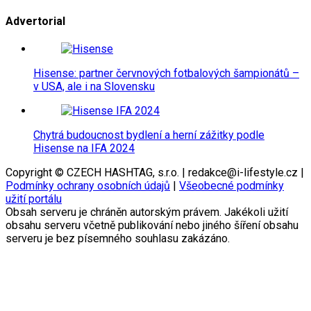
Advertorial
Hisense: partner červnových fotbalových šampionátů –
v USA, ale i na Slovensku
Chytrá budoucnost bydlení a herní zážitky podle
Hisense na IFA 2024
Copyright © CZECH HASHTAG, s.r.o. | redakce@i-lifestyle.cz |
Podmínky ochrany osobních údajů
|
Všeobecné podmínky
užití portálu
Obsah serveru je chráněn autorským právem. Jakékoli užití
obsahu serveru včetně publikování nebo jiného šíření obsahu
serveru je bez písemného souhlasu zakázáno.