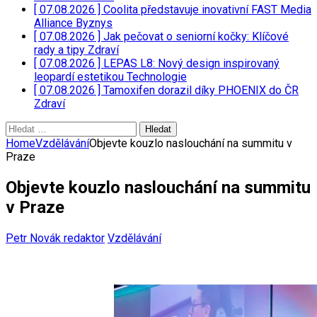
[ 07.08.2026 ]
Coolita představuje inovativní FAST Media
Alliance
Byznys
[ 07.08.2026 ]
Jak pečovat o seniorní kočky: Klíčové
rady a tipy
Zdraví
[ 07.08.2026 ]
LEPAS L8: Nový design inspirovaný
leopardí estetikou
Technologie
[ 07.08.2026 ]
Tamoxifen dorazil díky PHOENIX do ČR
Zdraví
Vyhledávání
Home
Vzdělávání
Objevte kouzlo naslouchání na summitu v
Praze
Objevte kouzlo naslouchání na summitu
v Praze
Petr Novák redaktor
Vzdělávání