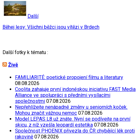
Další
Běhej lesy: Všichni běžci jsou vítězi v Brdech
Další fotky k tématu :
Živě
FAMILIARITÉ: poetické propojení filmu a literatury
08.08.2026
Coolita zahajuje první indonéskou iniciativu FAST Media
Alliance ve spolupráci s předními vysílacími
společnostmi
07.08.2026
Nepřehlížejte nenápadné změny u seniorních koček.
Mohou značit vážnou nemoc
07.08.2026
Model LEPAS L8 už znáte. Nyní se podívejte na první
skicu, z níž vzešla leopardí estetika
07.08.2026
Společnost PHOENIX přivezla do ČR chybějící lék proti
rakovině
07.08.2026