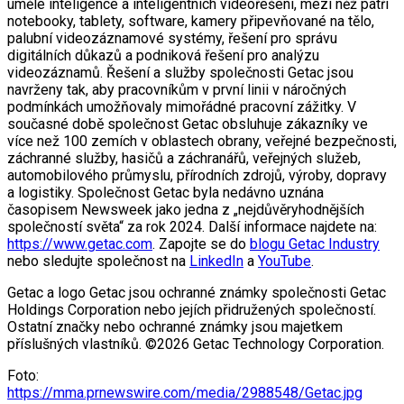
umělé inteligence a inteligentních videořešení, mezi něž patří
notebooky, tablety, software, kamery připevňované na tělo,
palubní videozáznamové systémy, řešení pro správu
digitálních důkazů a podniková řešení pro analýzu
videozáznamů. Řešení a služby společnosti Getac jsou
navrženy tak, aby pracovníkům v první linii v náročných
podmínkách umožňovaly mimořádné pracovní zážitky. V
současné době společnost Getac obsluhuje zákazníky ve
více než 100 zemích v oblastech obrany, veřejné bezpečnosti,
záchranné služby, hasičů a záchranářů, veřejných služeb,
automobilového průmyslu, přírodních zdrojů, výroby, dopravy
a logistiky. Společnost Getac byla nedávno uznána
časopisem Newsweek jako jedna z „nejdůvěryhodnějších
společností světa“ za rok 2024. Další informace najdete na:
https://www.getac.com
. Zapojte se do
blogu Getac Industry
nebo sledujte společnost na
LinkedIn
a
YouTube
.
Getac a logo Getac jsou ochranné známky společnosti Getac
Holdings Corporation nebo jejích přidružených společností.
Ostatní značky nebo ochranné známky jsou majetkem
příslušných vlastníků. ©2026 Getac Technology Corporation.
Foto:
https://mma.prnewswire.com/media/2988548/Getac.jpg