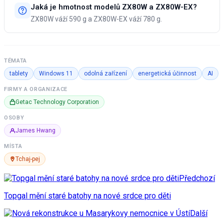
Jaká je hmotnost modelů ZX80W a ZX80W-EX?
ZX80W váží 590 g a ZX80W-EX váží 780 g.
TÉMATA
tablety
Windows 11
odolná zařízení
energetická účinnost
AI
FIRMY A ORGANIZACE
Getac Technology Corporation
OSOBY
James Hwang
MÍSTA
Tchaj-pej
Předchozí
Topgal mění staré batohy na nové srdce pro děti
Další