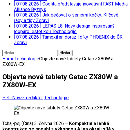
[ 07.08.2026 ]
Coolita představuje inovativní FAST Media
Alliance
Byznys
[ 07.08.2026 ]
Jak pečovat o seniorní kočky: Klíčové
rady a tipy
Zdraví
[ 07.08.2026 ]
LEPAS L8: Nový design inspirovaný
leopardí estetikou
Technologie
[ 07.08.2026 ]
Tamoxifen dorazil díky PHOENIX do ČR
Zdraví
Vyhledávání
Home
Technologie
Objevte nové tablety Getac ZX80W a
ZX80W-EX
Objevte nové tablety Getac ZX80W a
ZX80W-EX
Petr Novák redaktor
Technologie
Tchaj-pej (Čína) 3. června 2026 –
Kompaktní a lehká
konstrukce se snoubí s výkonnou AI na okraji sítě v