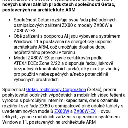
nových univerzálních produktech společnosti Getac,
postavených na architektuře ARM
Společnost Getac rozšiřuje svou řadu plně odolných
osmipalcových zařízení ZX80 o modely ZX80W a
ZX80W-EX.
Obě zařízení s podporou AI jsou vybavena systémem
Windows 11 a postavena na energeticky úsporné
architektuře ARM, což umožňuje dlouhou dobu
nepřetržitého provozu v terénu.
Model ZX80W-EX je navíc certifikován podle
ATEX/IECEx Zone 2/22 a disponuje řadou jiskrově
bezpečných konstrukčních prvků, díky nimž je vhodný
pro použití v nebezpečných a/nebo potenciálně
výbušných prostředích.
Společnost
Getac Technology Corporation
(Getac), přední
poskytovatel odolných výpočetních a mobilních video řešení a
výrobce s pokročilými interními kapacitami, dnes oznámila
rozšíření své řady ZX80 o osmipalcové plně odolné tablety s
uvedením nových modelů
ZX80W
a
ZX80W-EX
– dvou
lehkých, vysoce mobilních zařízení s operačním systémem
Windows 11, postavených na architektuře ARM.