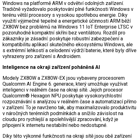
Windows na platformě ARM v odvětví odolných zařízení.
Tradičně vyžadovalo poskytování plné funkčnosti Windows v
terénu větší procesory s vysokou spotřebou energie. Díky
využití výjimečné tepelné a energetické účinnosti ARM běží
ZX80W bez problémů na Windows 11 IoT Enterprise LTSC v
pozoruhodně kompaktní skříni bez ventilátoru. Rozdíl pro
zákazníky je zásadní: poskytuje robustní zabezpečení a
kompatibilitu aplikací skutečného ekosystému Windows, ale
s extrémní lehkostí a celodenní výdrží baterie, které byly dříve
vyhrazeny pro zařízení s Androidem.
Inteligence na okraji zařízení poháněná AI
Modely ZX80W a ZX80W-EX jsou vybaveny procesorem
Qualcomm AI Engine 6. generace, který umožňuje využívat
inteligenci v reálném čase na okraji sítě. Jejich procesor
Qualcomm® Hexagon NPU poskytuje vysokorychlostní
rozpoznávání s analýzou v reálném čase a automatizací přímo
v zařízení. To je navrženo tak, aby maximalizovalo produktivitu
v náročných terénních podmínkách a snížilo závislost na
cloudu pro rychlejší a spolehlivější zpracování, když je
připojení k internetu nestabilní nebo nedostupné.
Díky této výkonné funkčnosti na okraji sítě jsou obě zařízení