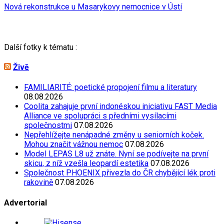
Nová rekonstrukce u Masarykovy nemocnice v Ústí
Další fotky k tématu :
Živě
FAMILIARITÉ: poetické propojení filmu a literatury
08.08.2026
Coolita zahajuje první indonéskou iniciativu FAST Media
Alliance ve spolupráci s předními vysílacími
společnostmi
07.08.2026
Nepřehlížejte nenápadné změny u seniorních koček.
Mohou značit vážnou nemoc
07.08.2026
Model LEPAS L8 už znáte. Nyní se podívejte na první
skicu, z níž vzešla leopardí estetika
07.08.2026
Společnost PHOENIX přivezla do ČR chybějící lék proti
rakovině
07.08.2026
Advertorial