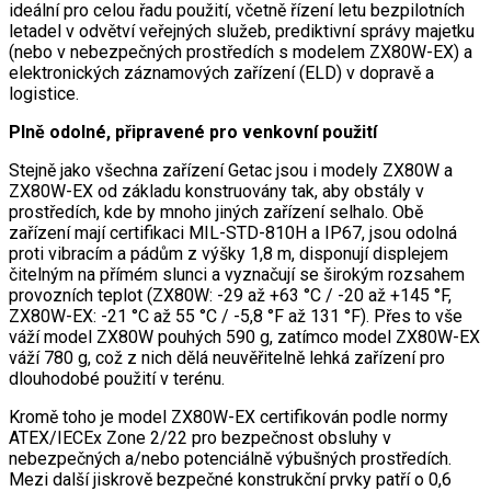
ideální pro celou řadu použití, včetně řízení letu bezpilotních
letadel v odvětví veřejných služeb, prediktivní správy majetku
(nebo v nebezpečných prostředích s modelem ZX80W-EX) a
elektronických záznamových zařízení (ELD) v dopravě a
logistice.
Plně odolné, připravené pro venkovní použití
Stejně jako všechna zařízení Getac jsou i modely ZX80W a
ZX80W-EX od základu konstruovány tak, aby obstály v
prostředích, kde by mnoho jiných zařízení selhalo. Obě
zařízení mají certifikaci MIL-STD-810H a IP67, jsou odolná
proti vibracím a pádům z výšky 1,8 m, disponují displejem
čitelným na přímém slunci a vyznačují se širokým rozsahem
provozních teplot (ZX80W: -29 až +63 °C / -20 až +145 °F,
ZX80W-EX: -21 °C až 55 °C / -5,8 °F až 131 °F). Přes to vše
váží model ZX80W pouhých 590 g, zatímco model ZX80W-EX
váží 780 g, což z nich dělá neuvěřitelně lehká zařízení pro
dlouhodobé použití v terénu.
Kromě toho je model ZX80W-EX certifikován podle normy
ATEX/IECEx Zone 2/22 pro bezpečnost obsluhy v
nebezpečných a/nebo potenciálně výbušných prostředích.
Mezi další jiskrově bezpečné konstrukční prvky patří o 0,6