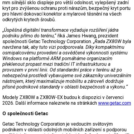
mm silnější sklo displeje pro větší odolnost, vylepšený zadní
kryt pro zvýšenou ochranu proti nárazům, bezpečný kryt portu
pro hlavní dokovací konektor a mylarové těsnění na všech
odkrytých krytech šroubů.
„
Úspěšná digitální transformace vyžaduje rozšíření jádra
podniku přímo do terénu,
“ říká James Hwang, prezident
společnosti Getac Technology Corporation. „
Řada ZX80W byla
navržena tak, aby tuto vizi podporovala. Díky kompaktnímu
osmipalcovému provedení a osvědčené výkonnosti systému
Windows na platformě ARM pomáháme organizacím
překlenout propast mezi tradiční IT infrastrukturou a
provozem v první linii. Od standardní práce v terénu až po
nebezpečná prostředí vybavujeme své zákazníky univerzálním
nástrojem, který maximalizuje mobilitu a zároveň dodržuje
přísné podnikové standardy v oblasti bezpečnosti a výkonu.“
Modely ZX80W a ZX80W-EX budou k dispozici v červenci
2026. Další informace naleznete na stránkách
www.getac.com
O společnosti Getac
Getac Technology Corporation je vedoucím světovým
podnikem v oblasti odolných mobilních zařízení s podporou