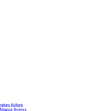
eraturu
Kultura
Alliance
Byznys