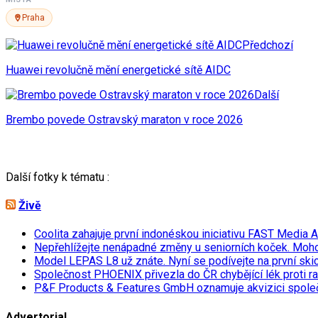
Praha
Předchozí
Huawei revolučně mění energetické sítě AIDC
Další
Brembo povede Ostravský maraton v roce 2026
Další fotky k tématu :
Živě
Coolita zahajuje první indonéskou iniciativu FAST Media 
Nepřehlížejte nenápadné změny u seniorních koček. Moh
Model LEPAS L8 už znáte. Nyní se podívejte na první skicu
Společnost PHOENIX přivezla do ČR chybějící lék proti r
P&F Products & Features GmbH oznamuje akvizici spol
Advertorial