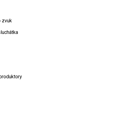
o zvuk
luchátka
produktory