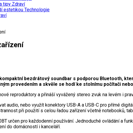
a tipy
Zdraví
dí estetikou
Technologie
aví
ení
zařízení
kompaktní bezdrátový soundbar s podporou Bluetooth, který n
ným provedením a skvěle se hodí ke stolnímu počítači neb
é reproduktory a přináší vyvážený stereo zvuk na levém i prav
t audio, nebo využít konektory USB-A a USB-C pro přímé digitáln
strannost při použití s celou řadou zařízení včetně notebooků, ta
T určen pro každodenní používání. Jednoduché ovládání a funkc
šení do domácností i kanceláří.