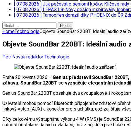
[ 07.08.2026 ]
Jak pečovat o seniorní kočky: Klíčové rady 
[ 07.08.2026 ]
LEPAS L8: Nový design inspirovaný leopar
[ 07.08.2026 ]
Tamoxifen dorazil díky PHOENIX do ČR
Zdr
Vyhledávání
Home
Technologie
Objevte SoundBar 220BT: Ideální audio zaříz
Objevte SoundBar 220BT: Ideální audio 
Petr Novák redaktor
Technologie
Praha 20. května 2026 –
Genius představil SoundBar 220BT, 
zábavu. SoundBar 220BT se vyznačuje elegantním jednodíl
Genius SoundBar 220BT obsahuje dva dvoupalcové širokopásmov
Uživatelé mohou pomocí Bluetooth připojení bezdrátově přehráva
linkový vstup (AUX) a konektor pro sluchátka, což zajišťuje vše
Díky celkovému výstupnímu výkonu 4 W (RMS) je SoundBar 220B
nutnosti instalace dalších ovladačů, což z něj dělá praktické ře