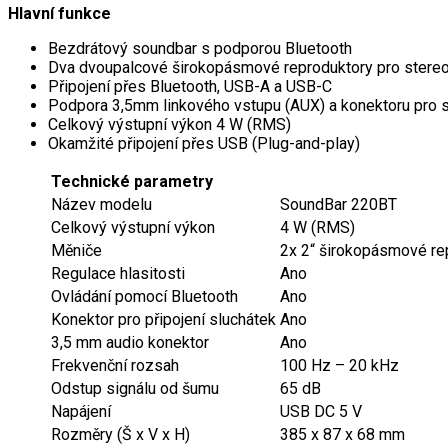
Hlavní funkce
Bezdrátový soundbar s podporou Bluetooth
Dva dvoupalcové širokopásmové reproduktory pro stere
Připojení přes Bluetooth, USB-A a USB-C
Podpora 3,5mm linkového vstupu (AUX) a konektoru pro s
Celkový výstupní výkon 4 W (RMS)
Okamžité připojení přes USB (Plug-and-play)
Technické parametry
Název modelu
SoundBar 220BT
Celkový výstupní výkon
4 W (RMS)
Měniče
2x 2“ širokopásmové re
Regulace hlasitosti
Ano
Ovládání pomocí Bluetooth
Ano
Konektor pro připojení sluchátek
Ano
3,5 mm audio konektor
Ano
Frekvenční rozsah
100 Hz – 20 kHz
Odstup signálu od šumu
65 dB
Napájení
USB DC 5 V
Rozměry (Š x V x H)
385 x 87 x 68 mm