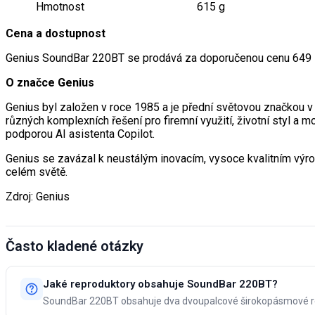
Hmotnost
615 g
Cena a dostupnost
Genius SoundBar 220BT se prodává za doporučenou cenu 649 K
O značce Genius
Genius byl založen v roce 1985 a je přední světovou značkou v 
různých komplexních řešení pro firemní využití, životní styl a mo
podporou AI asistenta Copilot.
Genius se zavázal k neustálým inovacím, vysoce kvalitním výr
celém světě.
Zdroj: Genius
Často kladené otázky
Jaké reproduktory obsahuje SoundBar 220BT?
SoundBar 220BT obsahuje dva dvoupalcové širokopásmové r