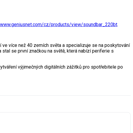
//www.geniusnet.com/cz/products/view/soundbar_220bt
.
bí ve více než 40 zemích světa a specializuje se na poskytování
 stal se první značkou na světě, která nabízí periferie s
váření výjimečných digitálních zážitků pro spotřebitele po