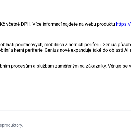
č včetně DPH. Více informací najdete na webu produktu
https:
oblasti počítačových, mobilních a herních periferií. Genius půso
bilní a herní periferie. Genius nově expanduje také do oblasti AI a
obním procesům a službám zaměřeným na zákazníky. Věnuje se vyt
eproduktory.