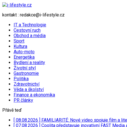
kontakt : redakce@i-lifestyle.cz
IT a Technologie
Cestovní ruch
Obchod a média
Sport
Kultura
Auto-moto
Energetika
Bydlení a reality
Životní styl
Gastronomie
Politika
Zdravotnictví
Věda a školství
Finance a ekonomika
PR články
Přávě teď
[ 08.08.2026 ]
FAMILIARITÉ: Nové video spojuje film a lit
[ 07.08.2026 ]
Coolita představuje inovativní FAST Media 