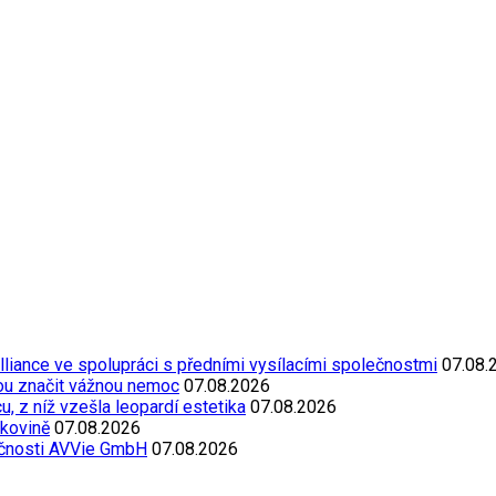
Alliance ve spolupráci s předními vysílacími společnostmi
07.08.
ou značit vážnou nemoc
07.08.2026
, z níž vzešla leopardí estetika
07.08.2026
akovině
07.08.2026
ečnosti AVVie GmbH
07.08.2026