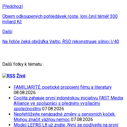
Předchozí
Objem odkoupených pohledávek roste, loni činil téměř 300
miliard Kč
Další
Na řidiče čeká objížďka Valtic, ŘSD rekonstruuje silnici I/40
Další fotky k tématu :
Živě
FAMILIARITÉ: poetické propojení filmu a literatury
08.08.2026
Coolita zahajuje první indonéskou iniciativu FAST Media
Alliance ve spolupráci s předními vysílacími
společnostmi
07.08.2026
Nepřehlížejte nenápadné změny u seniorních koček.
Mohou značit vážnou nemoc
07.08.2026
Model LEPAS L8 už znáte. Nyní se podívejte na první