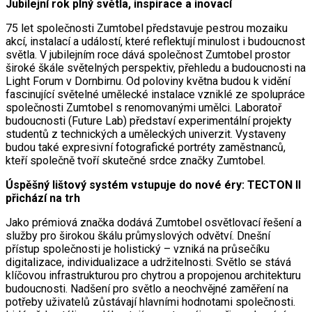
Jubilejní rok plný světla, inspirace a inovací
75 let společnosti Zumtobel představuje pestrou mozaiku
akcí, instalací a událostí, které reflektují minulost i budoucnost
světla. V jubilejním roce dává společnost Zumtobel prostor
široké škále světelných perspektiv, přehledu a budoucnosti na
Light Forum v Dornbirnu. Od poloviny května budou k vidění
fascinující světelné umělecké instalace vzniklé ze spolupráce
společnosti Zumtobel s renomovanými umělci. Laboratoř
budoucnosti (Future Lab) představí experimentální projekty
studentů z technických a uměleckých univerzit. Vystaveny
budou také expresivní fotografické portréty zaměstnanců,
kteří společně tvoří skutečné srdce značky Zumtobel.
Úspěšný lištový systém vstupuje do nové éry: TECTON II
přichází na trh
Jako prémiová značka dodává Zumtobel osvětlovací řešení a
služby pro širokou škálu průmyslových odvětví. Dnešní
přístup společnosti je holistický – vzniká na průsečíku
digitalizace, individualizace a udržitelnosti. Světlo se stává
klíčovou infrastrukturou pro chytrou a propojenou architekturu
budoucnosti. Nadšení pro světlo a neochvějné zaměření na
potřeby uživatelů zůstávají hlavními hodnotami společnosti.