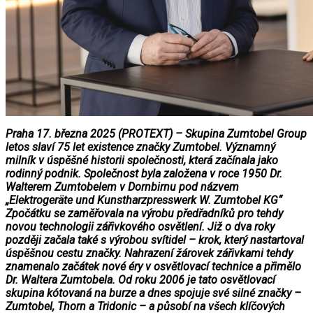
Praha 17. března 2025 (PROTEXT) – Skupina Zumtobel Group
letos slaví 75 let existence značky Zumtobel. Významný
milník v úspěšné historii společnosti, která začínala jako
rodinný podnik. Společnost byla založena v roce 1950 Dr.
Walterem Zumtobelem v Dornbirnu pod názvem
„Elektrogeräte und Kunstharzpresswerk W. Zumtobel KG“
Zpočátku se zaměřovala na výrobu předřadníků pro tehdy
novou technologii zářivkového osvětlení. Již o dva roky
později začala také s výrobou svítidel – krok, který nastartoval
úspěšnou cestu značky. Nahrazení žárovek zářivkami tehdy
znamenalo začátek nové éry v osvětlovací technice a přimělo
Dr. Waltera Zumtobela. Od roku 2006 je tato osvětlovací
skupina kótovaná na burze a dnes spojuje své silné značky –
Zumtobel, Thorn a Tridonic – a působí na všech klíčových