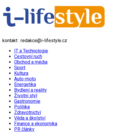
kontakt : redakce@i-lifestyle.cz
IT a Technologie
Cestovní ruch
Obchod a média
Sport
Kultura
Auto-moto
Energetika
Bydlení a reality
Životní styl
Gastronomie
Politika
Zdravotnictví
Věda a školství
Finance a ekonomika
PR články