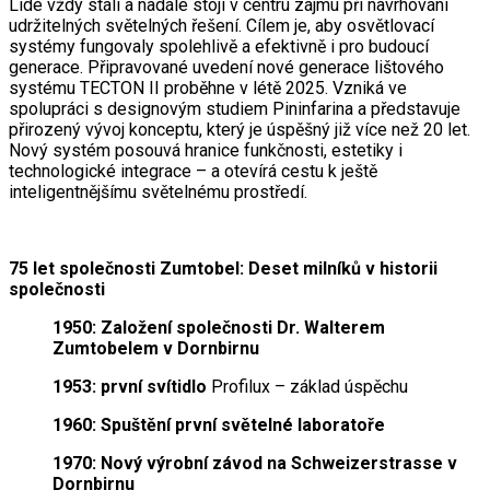
Lidé vždy stáli a nadále stojí v centru zájmu při navrhování
udržitelných světelných řešení. Cílem je, aby osvětlovací
systémy fungovaly spolehlivě a efektivně i pro budoucí
generace. Připravované uvedení nové generace lištového
systému TECTON II proběhne v létě 2025. Vzniká ve
spolupráci s designovým studiem Pininfarina a představuje
přirozený vývoj konceptu, který je úspěšný již více než 20 let.
Nový systém posouvá hranice funkčnosti, estetiky i
technologické integrace – a otevírá cestu k ještě
inteligentnějšímu světelnému prostředí.
75 let společnosti Zumtobel: Deset milníků v historii
společnosti
1950: Založení společnosti Dr. Walterem
Zumtobelem v Dornbirnu
1953: první svítidlo
Profilux – základ úspěchu
1960: Spuštění první světelné laboratoře
1970: Nový výrobní závod na Schweizerstrasse v
Dornbirnu