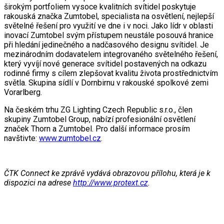
širokým portfoliem vysoce kvalitních svítidel poskytuje
rakouská značka Zumtobel, specialista na osvětlení, nejlepší
světelné řešení pro využití ve dne i v noci. Jako lídr v oblasti
inovací Zumtobel svým přístupem neustále posouvá hranice
při hledání jedinečného a nadčasového designu svítidel. Je
mezinárodním dodavatelem integrovaného světelného řešení,
který vyvíjí nové generace svítidel postavených na odkazu
rodinné firmy s cílem zlepšovat kvalitu života prostřednictvím
světla. Skupina sídlí v Dornbirnu v rakouské spolkové zemi
Vorarlberg.
Na českém trhu ZG Lighting Czech Republic s.r.o., člen
skupiny Zumtobel Group, nabízí profesionální osvětlení
značek Thorn a Zumtobel. Pro další informace prosím
navštivte:
www.zumtobel.cz
.
ČTK Connect ke zprávě vydává obrazovou přílohu, která je k
dispozici na adrese
http://www.protext.cz
.