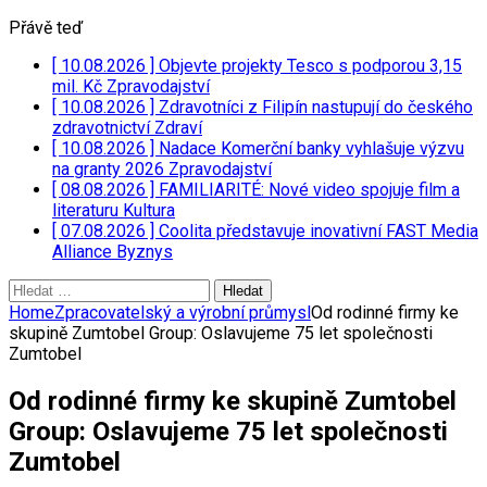
Přávě teď
[ 10.08.2026 ]
Objevte projekty Tesco s podporou 3,15
mil. Kč
Zpravodajství
[ 10.08.2026 ]
Zdravotníci z Filipín nastupují do českého
zdravotnictví
Zdraví
[ 10.08.2026 ]
Nadace Komerční banky vyhlašuje výzvu
na granty 2026
Zpravodajství
[ 08.08.2026 ]
FAMILIARITÉ: Nové video spojuje film a
literaturu
Kultura
[ 07.08.2026 ]
Coolita představuje inovativní FAST Media
Alliance
Byznys
Vyhledávání
Home
Zpracovatelský a výrobní průmysl
Od rodinné firmy ke
skupině Zumtobel Group: Oslavujeme 75 let společnosti
Zumtobel
Od rodinné firmy ke skupině Zumtobel
Group: Oslavujeme 75 let společnosti
Zumtobel