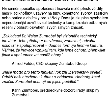
Na samém počátku společnost lisovala malé plastové díly,
například knoflíky, uzávěry na tuby, konektory, svorky, zástrčky
nebo patice a objímky pro zářivky. Dnes je skupina symbolem
nejmodernější osvětlovací techniky a komplexních odborných
řešení v oblasti osvětlení svých silných značek.
„Zakladatel Dr. Walter Zumtobel byl vizionář a technický
inovátor. Jeho přístup – otevřenost, zvídavost, odvaha
riskovat a spolupracovat – dodnes formuje firemní kulturu.
Věříme, že inovace vznikají tam, kde jsme ochotni přemýšlet
jinak a spolupracovat napříč obory.“
Alfred Felder, CEO skupiny Zumtobel Group
„Naše motto pro tento jubilejní rok zní „perspektivy světla“.
Odráží naši otevřenou kulturu a zvídavost. Hodnoty, které
značku Zumtobel definují od jejích počátků.“
Karin Zumtobel, předsedkyně dozorčí rady skupiny
Zumtobel