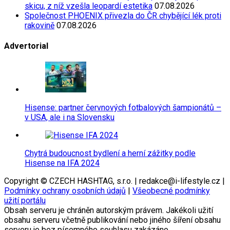
skicu, z níž vzešla leopardí estetika
07.08.2026
Společnost PHOENIX přivezla do ČR chybějící lék proti
rakovině
07.08.2026
Advertorial
Hisense: partner červnových fotbalových šampionátů –
v USA, ale i na Slovensku
Chytrá budoucnost bydlení a herní zážitky podle
Hisense na IFA 2024
Copyright © CZECH HASHTAG, s.r.o. | redakce@i-lifestyle.cz |
Podmínky ochrany osobních údajů
|
Všeobecné podmínky
užití portálu
Obsah serveru je chráněn autorským právem. Jakékoli užití
obsahu serveru včetně publikování nebo jiného šíření obsahu
serveru je bez písemného souhlasu zakázáno.