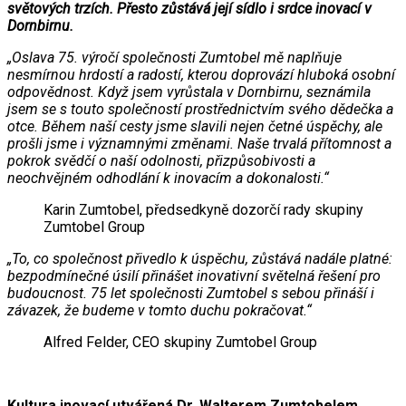
světových trzích. Přesto zůstává její sídlo i srdce inovací v
Dornbirnu.
„Oslava 75. výročí společnosti Zumtobel mě naplňuje
nesmírnou hrdostí a radostí, kterou doprovází hluboká osobní
odpovědnost. Když jsem vyrůstala v Dornbirnu, seznámila
jsem se s touto společností prostřednictvím svého dědečka a
otce. Během naší cesty jsme slavili nejen četné úspěchy, ale
prošli jsme i významnými změnami. Naše trvalá přítomnost a
pokrok svědčí o naší odolnosti, přizpůsobivosti a
neochvějném odhodlání k inovacím a dokonalosti.“
Karin Zumtobel, předsedkyně dozorčí rady skupiny
Zumtobel Group
„To, co společnost přivedlo k úspěchu, zůstává nadále platné:
bezpodmínečné úsilí přinášet inovativní světelná řešení pro
budoucnost. 75 let společnosti Zumtobel s sebou přináší i
závazek, že budeme v tomto duchu pokračovat.“
Alfred Felder, CEO skupiny Zumtobel Group
Kultura inovací utvářená Dr. Walterem Zumtobelem