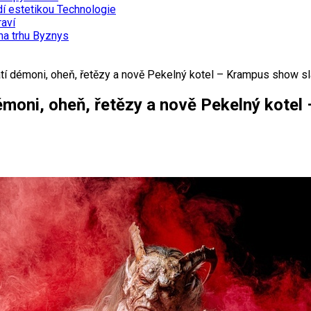
dí estetikou
Technologie
aví
na trhu
Byznys
atí démoni, oheň, řetězy a nově Pekelný kotel – Krampus show sla
émoni, oheň, řetězy a nově Pekelný kotel