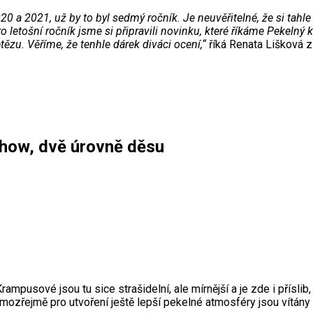
20 a 2021, už by to byl sedmý ročník. Je neuvěřitelné, že si tahl
o letošní ročník jsme si připravili novinku, které říkáme Pekelný
řetězu. Věříme, že tenhle dárek diváci ocení,“
říká Renata Lišková 
show, dvě úrovně děsu
ampusové jsou tu sice strašidelní, ale mírnější a je zde i přísli
ozřejmě pro utvoření ještě lepší pekelné atmosféry jsou vítán