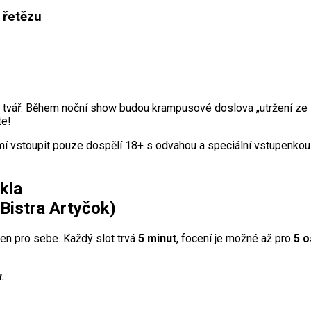
 řetězu
í v tvář. Během noční show budou krampusové doslova „utržení ze
te!
mí vstoupit pouze dospělí 18+ s odvahou a speciální vstupenkou. 
kla
Bistra Artyčok)
jen pro sebe. Každý slot trvá
5 minut
, focení je možné až pro
5 
w
.