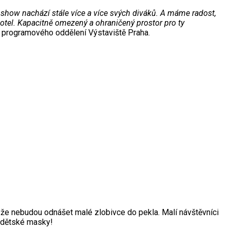
e show nachází stále více a více svých diváků. A máme radost,
 kotel. Kapacitně omezený a ohraničený prostor pro ty
z programového oddělení Výstaviště Praha.
b, že nebudou odnášet malé zlobivce do pekla. Malí návštěvníci
y dětské masky!