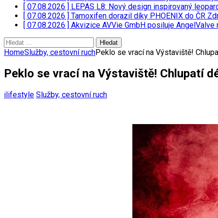
[ 07.08.2026 ]
LEPAS L8: Nový design inspirovaný leopar
[ 07.08.2026 ]
Tamoxifen dorazil díky PHOENIX do ČR
Zdr
[ 07.08.2026 ]
Akvizice AVVie GmbH posiluje AngelValve 
Vyhledávání
Home
Služby, cestovní ruch
Peklo se vrací na Výstaviště! Chlup
Peklo se vrací na Výstaviště! Chlupatí d
ilifestyle
Služby, cestovní ruch