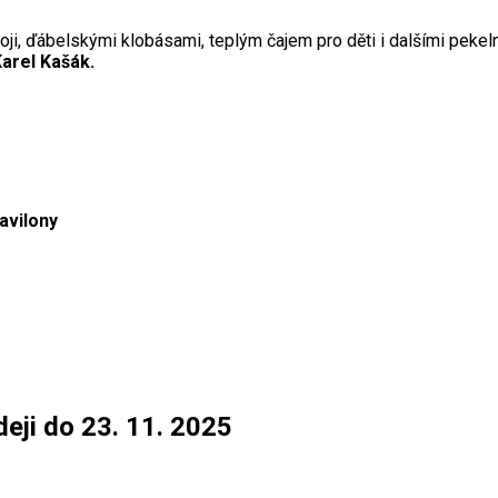
ji, ďábelskými klobásami, teplým čajem pro děti i dalšími peke
arel Kašák.
avilony
eji do 23. 11. 2025