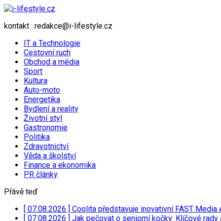
kontakt : redakce@i-lifestyle.cz
IT a Technologie
Cestovní ruch
Obchod a média
Sport
Kultura
Auto-moto
Energetika
Bydlení a reality
Životní styl
Gastronomie
Politika
Zdravotnictví
Věda a školství
Finance a ekonomika
PR články
Přávě teď
[ 07.08.2026 ]
Coolita představuje inovativní FAST Media 
[ 07.08.2026 ]
Jak pečovat o seniorní kočky: Klíčové rady 