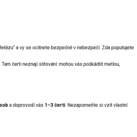
 řetězu“ a vy se ocitnete bezpečně v nebezpečí. Zda poputujete
Tam čerti neznají slitování: mohou vás poškádlit metlou,
osob
a doprovodí vás
1–3 čerti
. Nezapomeňte si vzít vlastní