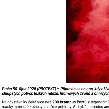
Praha 30. října 2025 (PROTEXT) – Připravte se na noc, kdy ožív
chlupatých potvor, těžkých řetězů, hromových zvonů a ohnivých
Na návštěvníky čeká více než
200 krampus čertů
z legendárníc
masky, smrduté kožichy a zuřivé pohledy. A chybět nebudou an