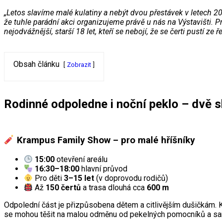
„Letos slavíme malé kulatiny a nebýt dvou přestávek v letech 20
že tuhle parádní akci organizujeme právě u nás na Výstavišti. Pr
nejodvážnější, starší 18 let, kteří se nebojí, že se čerti pustí ze 
Obsah článku
Zobrazit
Rodinné odpoledne i noční peklo – dvě 
Krampus Family Show – pro malé hříšníky
15:00
otevření areálu
16:30–18:00
hlavní průvod
Pro děti
3–15 let
(v doprovodu rodičů)
Až
150 čertů
a trasa dlouhá cca
600 m
Odpolední část je přizpůsobena dětem a citlivějším dušičkám. Kr
se mohou těšit na malou odměnu od pekelných pomocníků a sam