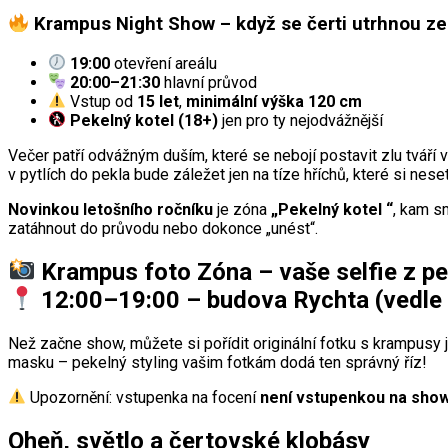
Krampus Night Show – když se čerti utrhnou ze
19:00
otevření areálu
20:00–21:30
hlavní průvod
Vstup od
15 let
,
minimální výška 120 cm
Pekelný kotel (18+)
jen pro ty nejodvážnější
Večer patří odvážným duším, které se nebojí postavit zlu tvář
v pytlích do pekla bude záležet jen na tíze hříchů, které si nese
Novinkou letošního ročníku
je zóna
„Pekelný kotel “
, kam s
zatáhnout do průvodu nebo dokonce „unést“.
Krampus foto Zóna – vaše selfie z pe
12:00–19:00
– budova Rychta (vedle 
Než začne show, můžete si pořídit originální fotku s krampusy 
masku – pekelný styling vašim fotkám dodá ten správný říz!
Upozornění: vstupenka na focení
není vstupenkou na sho
Oheň, světlo a čertovské klobásy