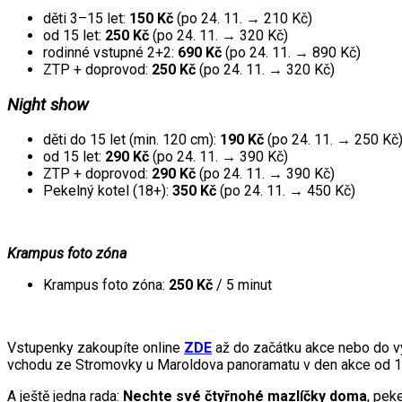
děti 3–15 let:
150 Kč
(po 24. 11. → 210 Kč)
od 15 let:
250 Kč
(po 24. 11. → 320 Kč)
rodinné vstupné 2+2:
690 Kč
(po 24. 11. → 890 Kč)
ZTP + doprovod:
250 Kč
(po 24. 11. → 320 Kč)
Night show
děti do 15 let (min. 120 cm):
190 Kč
(po 24. 11. → 250 Kč
od 15 let:
290 Kč
(po 24. 11. → 390 Kč)
ZTP + doprovod:
290 Kč
(po 24. 11. → 390 Kč)
Pekelný kotel (18+):
350 Kč
(po 24. 11. → 450 Kč)
Krampus foto zóna
Krampus foto zóna:
250 Kč
/ 5 minut
Vstupenky zakoupíte online
ZDE
až do začátku akce nebo do v
vchodu ze Stromovky u Maroldova panoramatu v den akce od 12
A ještě jedna rada:
Nechte své čtyřnohé mazlíčky doma
, pek