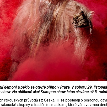
ají démoni a peklo se otevře přímo v Praze. V sobotu 29. listopa
 show. Na oblíbené akci Krampus show letos slavíme už 5. ročník
h rakouských průvodů i z Česka. Ti se postarají o pořádnou dávku 
i rakouské skupiny
s tradičními maskami, které vám vezmou dech