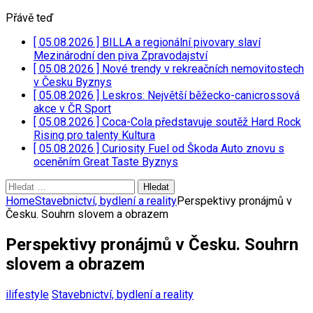
Přávě teď
[ 05.08.2026 ]
BILLA a regionální pivovary slaví
Mezinárodní den piva
Zpravodajství
[ 05.08.2026 ]
Nové trendy v rekreačních nemovitostech
v Česku
Byznys
[ 05.08.2026 ]
Leskros: Největší běžecko-canicrossová
akce v ČR
Sport
[ 05.08.2026 ]
Coca-Cola představuje soutěž Hard Rock
Rising pro talenty
Kultura
[ 05.08.2026 ]
Curiosity Fuel od Škoda Auto znovu s
oceněním Great Taste
Byznys
Vyhledávání
Home
Stavebnictví, bydlení a reality
Perspektivy pronájmů v
Česku. Souhrn slovem a obrazem
Perspektivy pronájmů v Česku. Souhrn
slovem a obrazem
ilifestyle
Stavebnictví, bydlení a reality