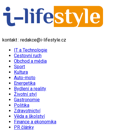
kontakt : redakce@i-lifestyle.cz
IT a Technologie
Cestovní ruch
Obchod a média
Sport
Kultura
Auto-moto
Energetika
Bydlení a reality
Životní styl
Gastronomie
Politika
Zdravotnictví
Věda a školství
Finance a ekonomika
PR články