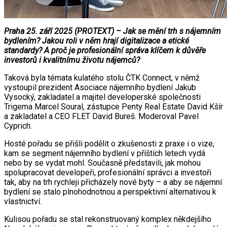
Praha 25. září 2025 (PROTEXT) – Jak se mění trh s nájemním
bydlením? Jakou roli v něm hrají digitalizace a etické
standardy? A proč je profesionální správa klíčem k důvěře
investorů i kvalitnímu životu nájemců?
Taková byla témata kulatého stolu ČTK Connect, v němž
vystoupil prezident Asociace nájemního bydlení Jakub
Vysocký, zakladatel a majitel developerské společnosti
Trigema Marcel Soural, zástupce Penty Real Estate David Kšír
a zakladatel a CEO FLET David Bureš. Moderoval Pavel
Cyprich.
Hosté pořadu se přišli podělit o zkušenosti z praxe i o vize,
kam se segment nájemního bydlení v příštích letech vydá
nebo by se vydat mohl. Současně představili, jak mohou
spolupracovat developeři, profesionální správci a investoři
tak, aby na trh rychleji přicházely nové byty – a aby se nájemní
bydlení se stalo plnohodnotnou a perspektivní alternativou k
vlastnictví.
Kulisou pořadu se stal rekonstruovaný komplex někdejšího