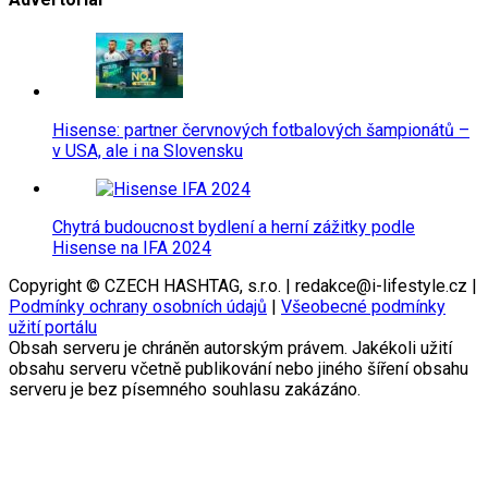
Hisense: partner červnových fotbalových šampionátů –
v USA, ale i na Slovensku
Chytrá budoucnost bydlení a herní zážitky podle
Hisense na IFA 2024
Copyright © CZECH HASHTAG, s.r.o. | redakce@i-lifestyle.cz |
Podmínky ochrany osobních údajů
|
Všeobecné podmínky
užití portálu
Obsah serveru je chráněn autorským právem. Jakékoli užití
obsahu serveru včetně publikování nebo jiného šíření obsahu
serveru je bez písemného souhlasu zakázáno.