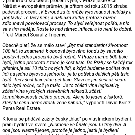
v průměru o sto deset procent výše, v Praze ještě více.
Nárůst v evropském průměru je přitom od roku 2015 zhruba
padesát procent.
„V Evropě za to může vyrovnanost nabídky a
poptávky. To tady není, a nabídka kulhá, protože máme
zdlouhavé povolovací procesy. To slyší veřejnost pořád, a nic
se s tím neděje. Roste to nad rámec inflace, a to není to dobré,
“
řekl Marcel Soural z Trigemy.
Obecně platí, že se málo staví.
„Byt má standardní životnost
100 let, to znamená, k obnově bytového fondu by se mělo
postavit jedno procento bytů ročně. V Praze máme 600 tisíc
bytů, jedno procento z toho je šest tisíc. Do Prahy se každý rok
přistěhuje asi 10 tisíc nových lidí, a když budeme počítat dva
lidi na jednu bytovou jednotku, je tu potřeba dalších pěti tisíc
bytů. Tedy šest tisíc plus pět tisíc. Staví se jen šest až sedm
tisíc bytů ročně, což je málo. Je to zčásti vina legislativy,
zčásti vina vysokých stavebních nákladů, zčásti
komplikovanosti celého procesu. Ale je to jeden z faktorů,
který tu cenu nemovitostí žene nahoru,“
vypočetl David Kšír z
Penta Real Estate.
K tomu se přidává zažitý český „hlad“ po vlastnickém bydlení,
přání bydlet ve svém.
„Nicméně ve finále jsou tu trhy dva. A
oba jsou vlastně jeden, protože je jedno, jestli je bydlení