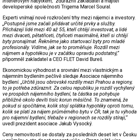
interiérovým nábytkem,“
zdůraznil zakladatel a majitel
developerské společnosti Trigema Marcel Soural.
Experti vnímají nové rozkročení trhy mezi nájemci a investory.
„Postupně jsme začali přidávat určité prvky a služby.
Přicházejí lidé mezi 40 až 55, kteří chtějí investovat, a lidé
mezi dvaceti, pětatřiceti, čtyřiceti maximálně, kteří si chtějí
byty pronajímat. Řekněme jako startovací byty pro mladé
profesionály. Vidíme, jak se to proměňuje. Rozdíl mezi
nájmem a hypotékou je v začátku opravdu podstatný,“
připomněl zakladatel a CEO FLET David Bureš.
Ekonomickou výhodnost a srovnání mezi vlastnickým a
nájemním bydlením pečlivě sleduje Asociace nájemního
bydlení.
„Určitě jsou obrovské rozdíly mezi Prahou a regiony,
to je potřeba zdůraznit. Za celou republiku je rozdíl vychýlený
ve prospěch nájemního bydlení, ta částka se pohybuje
přibližně okolo devíti tisíc korun měsíčně. To znamená, že
pokud si spočítáme, kolik stojí splátka hypotéky oproti tomu,
kolik se platí za nájem průměrného bytu v ČR, tak je tu výhoda
pro nájemní bydlení, třebaže v regionech se rozdíly stírají,“
uvedl prezident asociace Jakub Vysocký.
Ceny nemovitostí se dostaly za posledních deset let v Česku