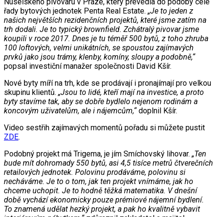
Nuselského pivovaru v Praze, který převedla do podoby celé
řady bytových jednotek Penta Real Estate.
„Je to jeden z
našich největších rezidenčních projektů, které jsme zatím na
trh dodali. Je to typický brownfield. Zchátralý pivovar jsme
koupili v roce 2017. Dnes je tu téměř 500 bytů, z toho zhruba
100 loftových, velmi unikátních, se spoustou zajímavých
prvků jako jsou trámy, klenby, komíny, sloupy a podobně,“
popsal investiční manažer společnosti David Kšír.
Nové byty míří na trh, kde se prodávají i pronajímají pro velkou
skupinu klientů.
„Jsou to lidé, kteří mají na investice, a proto
byty stavíme tak, aby se dobře bydlelo nejenom rodinám a
koncovým uživatelům, ale i nájemcům,“
doplnil Kšír.
Video sestřih zajímavých momentů pořadu si můžete pustit
ZDE
.
Podobný projekt má Trigema, je jím Smíchovský lihovar.
„Ten
bude mít dohromady 550 bytů, asi 4,5 tisíce metrů čtverečních
retailových jednotek. Polovinu prodáváme, polovinu si
necháváme. Je to o tom, jak ten projekt vnímáme, jak ho
chceme uchopit. Je to hodně těžká matematika. V dnešní
době vychází ekonomicky pouze prémiové nájemní bydlení.
To znamená udělat hezký projekt, a pak ho kvalitně vybavit