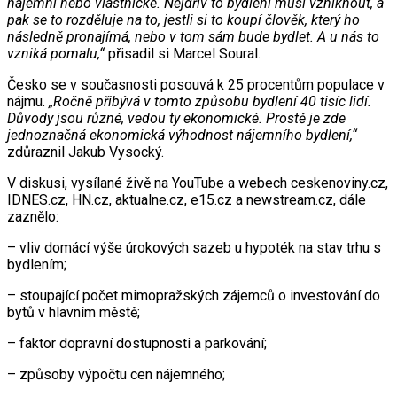
nájemní nebo vlastnické. Nejdřív to bydlení musí vzniknout, a
pak se to rozděluje na to, jestli si to koupí člověk, který ho
následně pronajímá, nebo v tom sám bude bydlet. A u nás to
vzniká pomalu,“
přisadil si Marcel Soural.
Česko se v současnosti posouvá k 25 procentům populace v
nájmu.
„Ročně přibývá v tomto způsobu bydlení 40 tisíc lidí.
Důvody jsou různé, vedou ty ekonomické. Prostě je zde
jednoznačná ekonomická výhodnost nájemního bydlení,“
zdůraznil Jakub Vysocký.
V diskusi, vysílané živě na YouTube a webech ceskenoviny.cz,
IDNES.cz, HN.cz, aktualne.cz, e15.cz a newstream.cz, dále
zaznělo:
– vliv domácí výše úrokových sazeb u hypoték na stav trhu s
bydlením;
– stoupající počet mimopražských zájemců o investování do
bytů v hlavním městě;
– faktor dopravní dostupnosti a parkování;
– způsoby výpočtu cen nájemného;