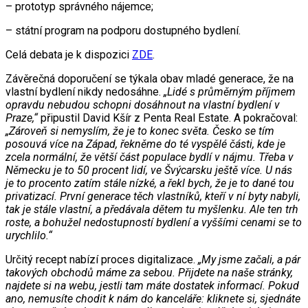
– prototyp správného nájemce;
– státní program na podporu dostupného bydlení.
Celá debata je k dispozici
ZDE
.
Závěrečná doporučení se týkala obav mladé generace, že na
vlastní bydlení nikdy nedosáhne.
„Lidé s průměrným příjmem
opravdu nebudou schopni dosáhnout na vlastní bydlení v
Praze,“
připustil David Kšír z Penta Real Estate. A pokračoval:
„Zároveň si nemyslím, že je to konec světa. Česko se tím
posouvá více na Západ, řekněme do té vyspělé části, kde je
zcela normální, že větší část populace bydlí v nájmu. Třeba v
Německu je to 50 procent lidí, ve Švýcarsku ještě více. U nás
je to procento zatím stále nízké, a řekl bych, že je to dané tou
privatizací. První generace těch vlastníků, kteří v ní byty nabyli,
tak je stále vlastní, a předávala dětem tu myšlenku. Ale ten trh
roste, a bohužel nedostupností bydlení a vyššími cenami se to
urychlilo.“
Určitý recept nabízí proces digitalizace.
„My jsme začali, a pár
takových obchodů máme za sebou. Přijdete na naše stránky,
najdete si na webu, jestli tam máte dostatek informací. Pokud
ano, nemusíte chodit k nám do kanceláře: kliknete si, sjednáte