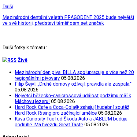
Další
Mezinárodní dentální veletrh PRAGODENT 2025 bude největší
ve své historii, představí téměř osm set značek
Další fotky k tématu :
Živě
Mezinárodní den piva: BILLA spolupracuje s více než 20
regionálními pivovary
05.08.2026
Filip Šejvl: „Druhé domovy ožívají, pravidla ale zaspala.“
05.08.2026
Největší běžecko-canicrossová událost podzimu míří k
Máchovu jezeru!
05.08.2026
Hard Rock Cafe a Coca-Cola® zahajují hudební soutěž
Hard Rock Rising pro začínající umělce
05.08.2026
Káva Curiosity Fuel od Škoda Auto a JABLUM boduje
podruhé. Má hvězdu Great Taste
05.08.2026
Advertorial