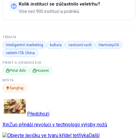
Kolik institucí se zúčastnilo veletrhu?
Více než 900 institucí a podniků.
TÉMATA
inteligentní marketing
kultura
cestovní ruch
HarmonyOS
veletrh ITB China
FIRMY A ORGANIZACE
Petal Ads
Huawei
MÍSTA
Šanghaj
Předchozí
XinZuo přináší revoluci v technologii výroby nožů
Další