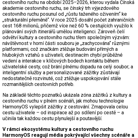
cestovního ruchu na období 2025–2026, kterou vydala Čínská
akademie cestovního ruchu, se čínský trh výjezdového
cestovního ruchu posunul od „růstu taženého oživením“ ke
„strukturální přeměně“. V roce 2025 dosáhl počet zahraničních
cest 168 milionů, přičemž více než 60 % cestujících využilo k
plánování svých itinerářů umělou inteligenci. Zároveň čelí
odvětví kultury a cestovního ruchu třem společným výzvám:
návštěvnost v horní části souboru je „zachycována“ různými
platformami, což značkám ztěžuje budování přímých a
hlubokých vztahů s uživateli; destinacím chybí průběžné
vedení a interakce v klíčových bodech kontaktu během
uživatelské cesty, což brání plnému dopadu na celý soubor; a
inteligentní služby a personalizované zážitky zůstávají
nedostatečně rozvinuté, což ztěžuje uspokojování stále
rozmanitějších cestovních potřeb.
Na základě těchto poznatků ukázala zóna zážitků z kultury a
cestovního ruchu v plném scénáři, jak mohou technologie
HarmonyOS vylepšit zážitky z cestování. Zmapovala celou
cestu uživatele – od inspirace až po sdílení po cestě – a
učinila tak každou cestu plynulejší a poutavější.
V rámci ekosystému kultury a cestovního ruchu
HarmonyOS reagují média pokrývající všechny scénáře a