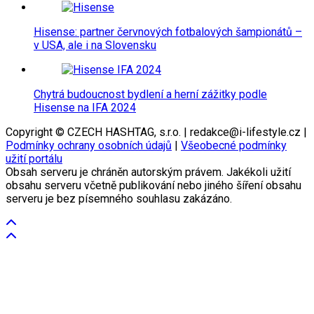
Hisense: partner červnových fotbalových šampionátů –
v USA, ale i na Slovensku
Chytrá budoucnost bydlení a herní zážitky podle
Hisense na IFA 2024
Copyright © CZECH HASHTAG, s.r.o. | redakce@i-lifestyle.cz |
Podmínky ochrany osobních údajů
|
Všeobecné podmínky
užití portálu
Obsah serveru je chráněn autorským právem. Jakékoli užití
obsahu serveru včetně publikování nebo jiného šíření obsahu
serveru je bez písemného souhlasu zakázáno.