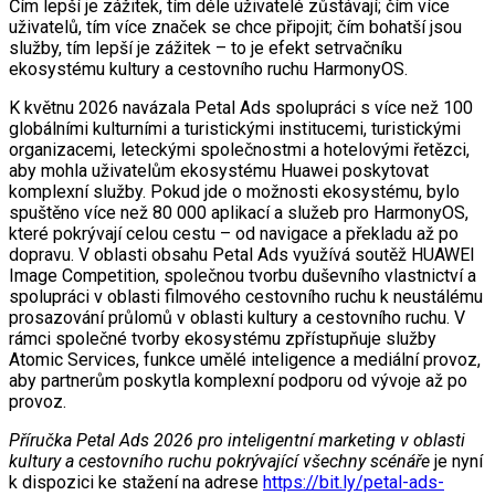
Čím lepší je zážitek, tím déle uživatelé zůstávají; čím více
uživatelů, tím více značek se chce připojit; čím bohatší jsou
služby, tím lepší je zážitek – to je efekt setrvačníku
ekosystému kultury a cestovního ruchu HarmonyOS.
K květnu 2026 navázala Petal Ads spolupráci s více než 100
globálními kulturními a turistickými institucemi, turistickými
organizacemi, leteckými společnostmi a hotelovými řetězci,
aby mohla uživatelům ekosystému Huawei poskytovat
komplexní služby. Pokud jde o možnosti ekosystému, bylo
spuštěno více než 80 000 aplikací a služeb pro HarmonyOS,
které pokrývají celou cestu – od navigace a překladu až po
dopravu. V oblasti obsahu Petal Ads využívá soutěž HUAWEI
Image Competition, společnou tvorbu duševního vlastnictví a
spolupráci v oblasti filmového cestovního ruchu k neustálému
prosazování průlomů v oblasti kultury a cestovního ruchu. V
rámci společné tvorby ekosystému zpřístupňuje služby
Atomic Services, funkce umělé inteligence a mediální provoz,
aby partnerům poskytla komplexní podporu od vývoje až po
provoz.
Příručka Petal Ads 2026 pro inteligentní marketing v oblasti
kultury a cestovního ruchu pokrývající všechny scénáře
je nyní
k dispozici ke stažení na adrese
https://bit.ly/petal-ads-