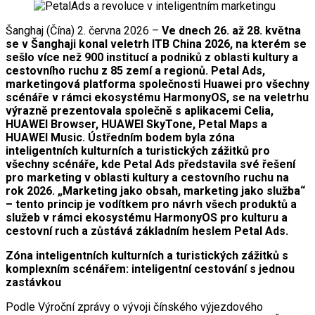
Šanghaj (Čína) 2. června 2026 –
Ve dnech 26. až 28. května
se v Šanghaji konal veletrh ITB China 2026, na kterém se
sešlo více než 900 institucí a podniků z oblasti kultury a
cestovního ruchu z 85 zemí a regionů. Petal Ads,
marketingová platforma společnosti Huawei pro všechny
scénáře v rámci ekosystému HarmonyOS, se na veletrhu
výrazně prezentovala společně s aplikacemi Celia,
HUAWEI Browser, HUAWEI SkyTone, Petal Maps a
HUAWEI Music. Ústředním bodem byla zóna
inteligentních kulturních a turistických zážitků pro
všechny scénáře, kde Petal Ads představila své řešení
pro marketing v oblasti kultury a cestovního ruchu na
rok 2026. „Marketing jako obsah, marketing jako služba“
– tento princip je vodítkem pro návrh všech produktů a
služeb v rámci ekosystému HarmonyOS pro kulturu a
cestovní ruch a zůstává základním heslem Petal Ads.
Zóna inteligentních kulturních a turistických zážitků s
komplexním scénářem: inteligentní cestování s jednou
zastávkou
Podle Výroční zprávy o vývoji čínského výjezdového