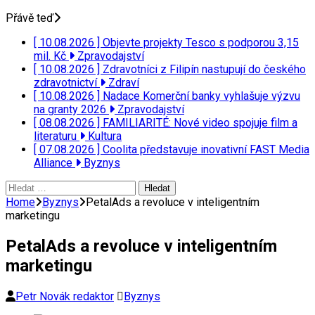
Přávě teď
[ 10.08.2026 ]
Objevte projekty Tesco s podporou 3,15
mil. Kč
Zpravodajství
[ 10.08.2026 ]
Zdravotníci z Filipín nastupují do českého
zdravotnictví
Zdraví
[ 10.08.2026 ]
Nadace Komerční banky vyhlašuje výzvu
na granty 2026
Zpravodajství
[ 08.08.2026 ]
FAMILIARITÉ: Nové video spojuje film a
literaturu
Kultura
[ 07.08.2026 ]
Coolita představuje inovativní FAST Media
Alliance
Byznys
Vyhledávání
Home
Byznys
PetalAds a revoluce v inteligentním
marketingu
PetalAds a revoluce v inteligentním
marketingu
Petr Novák redaktor
Byznys