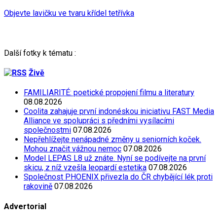
Objevte lavičku ve tvaru křídel tetřívka
Další fotky k tématu :
Živě
FAMILIARITÉ: poetické propojení filmu a literatury
08.08.2026
Coolita zahajuje první indonéskou iniciativu FAST Media
Alliance ve spolupráci s předními vysílacími
společnostmi
07.08.2026
Nepřehlížejte nenápadné změny u seniorních koček.
Mohou značit vážnou nemoc
07.08.2026
Model LEPAS L8 už znáte. Nyní se podívejte na první
skicu, z níž vzešla leopardí estetika
07.08.2026
Společnost PHOENIX přivezla do ČR chybějící lék proti
rakovině
07.08.2026
Advertorial