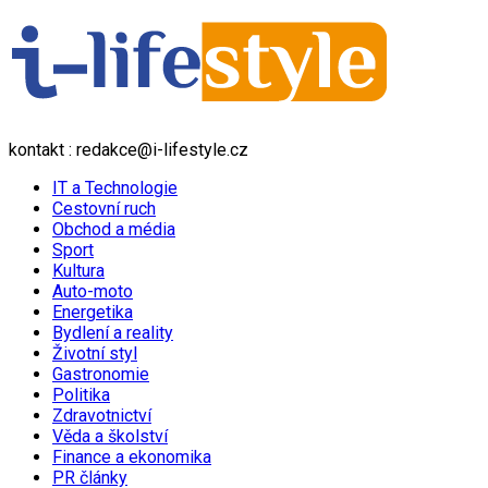
kontakt : redakce@i-lifestyle.cz
IT a Technologie
Cestovní ruch
Obchod a média
Sport
Kultura
Auto-moto
Energetika
Bydlení a reality
Životní styl
Gastronomie
Politika
Zdravotnictví
Věda a školství
Finance a ekonomika
PR články