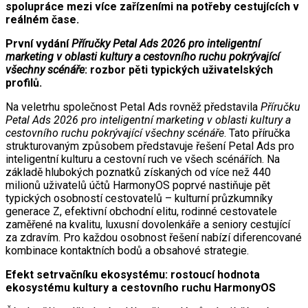
spolupráce mezi více zařízeními na potřeby cestujících v
reálném čase.
První vydání
Příručky Petal Ads 2026 pro inteligentní
marketing v oblasti kultury a cestovního ruchu pokrývající
všechny scénáře
: rozbor pěti typických uživatelských
profilů.
Na veletrhu společnost Petal Ads rovněž představila
Příručku
Petal Ads 2026 pro inteligentní marketing v oblasti kultury a
cestovního ruchu pokrývající všechny scénáře
. Tato příručka
strukturovaným způsobem představuje řešení Petal Ads pro
inteligentní kulturu a cestovní ruch ve všech scénářích. Na
základě hlubokých poznatků získaných od více než 440
milionů uživatelů účtů HarmonyOS poprvé nastiňuje pět
typických osobností cestovatelů – kulturní průzkumníky
generace Z, efektivní obchodní elitu, rodinné cestovatele
zaměřené na kvalitu, luxusní dovolenkáře a seniory cestující
za zdravím. Pro každou osobnost řešení nabízí diferencované
kombinace kontaktních bodů a obsahové strategie.
Efekt setrvačníku ekosystému: rostoucí hodnota
ekosystému kultury a cestovního ruchu HarmonyOS