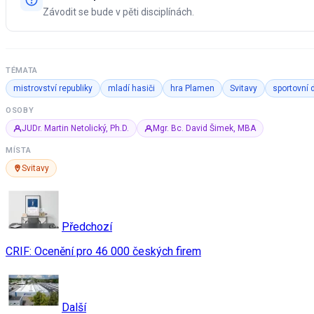
Závodit se bude v pěti disciplínách.
TÉMATA
mistrovství republiky
mladí hasiči
hra Plamen
Svitavy
sportovní d
OSOBY
JUDr. Martin Netolický, Ph.D.
Mgr. Bc. David Šimek, MBA
MÍSTA
Svitavy
Předchozí
CRIF: Ocenění pro 46 000 českých firem
Další