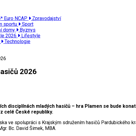
 5* Euro NCAP
Zpravodajství
ím sportu
Sport
ní domy
Byznys
ále 2026
Lifestyle
ě
Technologie
026
hasičů 2026
ích disciplínách mladých hasičů – hra Plamen se bude konat
 z celé České republiky.
ska ve spolupráci s Krajským sdružením hasičů Pardubického kraj
 Mgr. Bc. David Šimek, MBA.