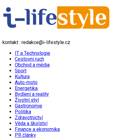
kontakt : redakce@i-lifestyle.cz
IT a Technologie
Cestovní ruch
Obchod a média
Sport
Kultura
Auto-moto
Energetika
Bydlení a reality
Životní styl
Gastronomie
Politika
Zdravotnictví
Věda a školství
Finance a ekonomika
PR články