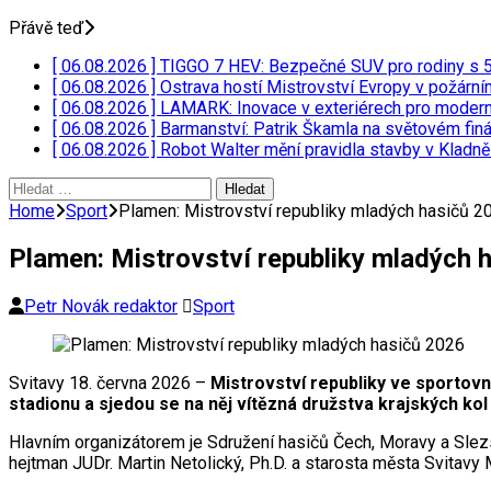
Přávě teď
[ 06.08.2026 ]
TIGGO 7 HEV: Bezpečné SUV pro rodiny s
[ 06.08.2026 ]
Ostrava hostí Mistrovství Evropy v požárn
[ 06.08.2026 ]
LAMARK: Inovace v exteriérech pro moder
[ 06.08.2026 ]
Barmanství: Patrik Škamla na světovém fin
[ 06.08.2026 ]
Robot Walter mění pravidla stavby v Kladn
Vyhledávání
Home
Sport
Plamen: Mistrovství republiky mladých hasičů 2
Plamen: Mistrovství republiky mladých 
Petr Novák redaktor
Sport
Svitavy 18. června 2026 –
Mistrovství republiky ve sportovn
stadionu a sjedou se na něj vítězná družstva krajských kol
Hlavním organizátorem je Sdružení hasičů Čech, Moravy a Slez
hejtman JUDr. Martin Netolický, Ph.D. a starosta města Svitavy