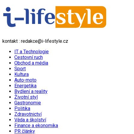
kontakt : redakce@i-lifestyle.cz
IT a Technologie
Cestovní ruch
Obchod a média
Sport
Kultura
Auto-moto
Energetika
Bydlení a reality
Životní styl
Gastronomie
Politika
Zdravotnictví
Věda a školství
Finance a ekonomika
PR články