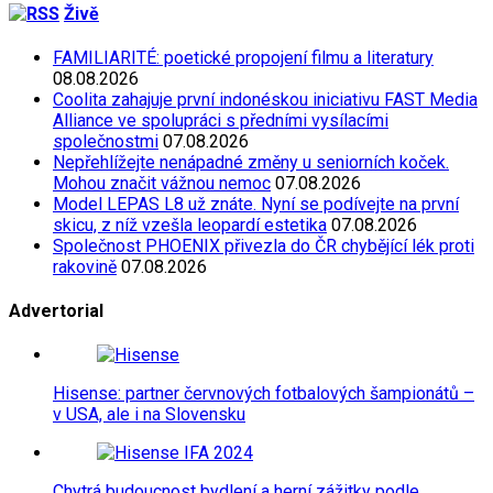
Živě
FAMILIARITÉ: poetické propojení filmu a literatury
08.08.2026
Coolita zahajuje první indonéskou iniciativu FAST Media
Alliance ve spolupráci s předními vysílacími
společnostmi
07.08.2026
Nepřehlížejte nenápadné změny u seniorních koček.
Mohou značit vážnou nemoc
07.08.2026
Model LEPAS L8 už znáte. Nyní se podívejte na první
skicu, z níž vzešla leopardí estetika
07.08.2026
Společnost PHOENIX přivezla do ČR chybějící lék proti
rakovině
07.08.2026
Advertorial
Hisense: partner červnových fotbalových šampionátů –
v USA, ale i na Slovensku
Chytrá budoucnost bydlení a herní zážitky podle