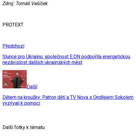
Zdroj: Tomáš Vašíček
PROTEXT
Předchozí
Slunce pro Ukrajinu: společnost E.ON podpořila energetickou
nezávislost dalších ukrajinských měst
Další
Dětem na kroužky: Patron dětí a TV Nova s Ondřejem Sokolem
vyzývají k pomoci
Další fotky k tématu :