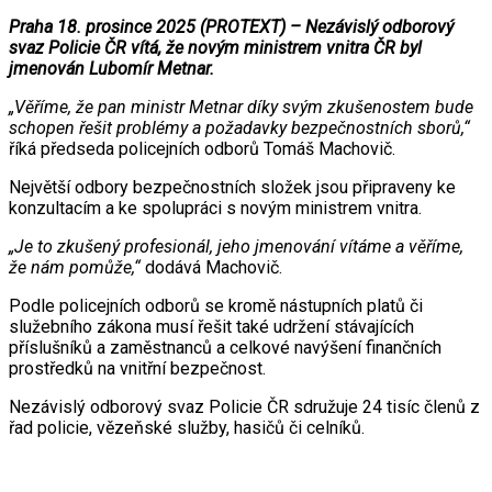
Praha 18. prosince 2025 (PROTEXT) – Nezávislý odborový
svaz Policie ČR vítá, že novým ministrem vnitra ČR byl
jmenován Lubomír Metnar.
„Věříme, že pan ministr Metnar díky svým zkušenostem bude
schopen řešit problémy a požadavky bezpečnostních sborů,“
říká předseda policejních odborů Tomáš Machovič.
Největší odbory bezpečnostních složek jsou připraveny ke
konzultacím a ke spolupráci s novým ministrem vnitra.
„Je to zkušený profesionál, jeho jmenování vítáme a věříme,
že nám pomůže,“
dodává Machovič.
Podle policejních odborů se kromě nástupních platů či
služebního zákona musí řešit také udržení stávajících
příslušníků a zaměstnanců a celkové navýšení finančních
prostředků na vnitřní bezpečnost.
Nezávislý odborový svaz Policie ČR sdružuje 24 tisíc členů z
řad policie, vězeňské služby, hasičů či celníků.