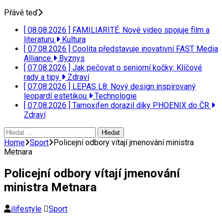
Přávě teď
[ 08.08.2026 ]
FAMILIARITÉ: Nové video spojuje film a
literaturu
Kultura
[ 07.08.2026 ]
Coolita představuje inovativní FAST Media
Alliance
Byznys
[ 07.08.2026 ]
Jak pečovat o seniorní kočky: Klíčové
rady a tipy
Zdraví
[ 07.08.2026 ]
LEPAS L8: Nový design inspirovaný
leopardí estetikou
Technologie
[ 07.08.2026 ]
Tamoxifen dorazil díky PHOENIX do ČR
Zdraví
Vyhledávání
Home
Sport
Policejní odbory vítají jmenování ministra
Metnara
Policejní odbory vítají jmenování
ministra Metnara
ilifestyle
Sport