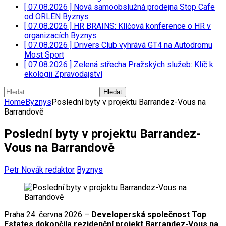
[ 07.08.2026 ]
Nová samoobslužná prodejna Stop Cafe
od ORLEN
Byznys
[ 07.08.2026 ]
HR BRAINS: Klíčová konference o HR v
organizacích
Byznys
[ 07.08.2026 ]
Drivers Club vyhrává GT4 na Autodromu
Most
Sport
[ 07.08.2026 ]
Zelená střecha Pražských služeb: Klíč k
ekologii
Zpravodajství
Vyhledávání
Home
Byznys
Poslední byty v projektu Barrandez-Vous na
Barrandově
Poslední byty v projektu Barrandez-
Vous na Barrandově
Petr Novák redaktor
Byznys
Praha 24. června 2026 –
Developerská společnost Top
Estates dokončila rezidenční projekt Barrandez-Vous na