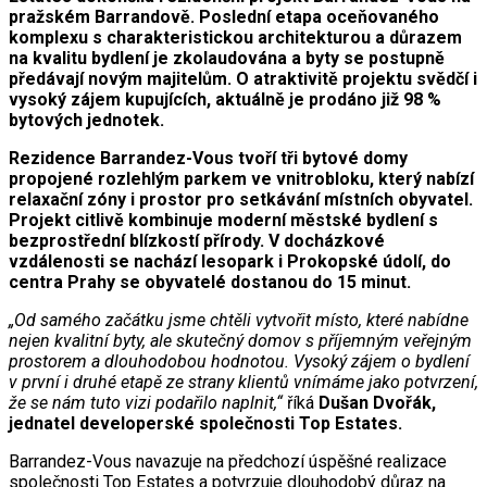
pražském Barrandově. Poslední etapa oceňovaného
komplexu s charakteristickou architekturou a důrazem
na kvalitu bydlení je zkolaudována a byty se postupně
předávají novým majitelům. O atraktivitě projektu svědčí i
vysoký zájem kupujících, aktuálně je prodáno již 98 %
bytových jednotek.
Rezidence Barrandez-Vous tvoří tři bytové domy
propojené rozlehlým parkem ve vnitrobloku, který nabízí
relaxační zóny i prostor pro setkávání místních obyvatel.
Projekt citlivě kombinuje moderní městské bydlení s
bezprostřední blízkostí přírody. V docházkové
vzdálenosti se nachází lesopark i Prokopské údolí, do
centra Prahy se obyvatelé dostanou do 15 minut.
„Od samého začátku jsme chtěli vytvořit místo, které nabídne
nejen kvalitní byty, ale skutečný domov s příjemným veřejným
prostorem a dlouhodobou hodnotou. Vysoký zájem o bydlení
v první i druhé etapě ze strany klientů vnímáme jako potvrzení,
že se nám tuto vizi podařilo naplnit,“
říká
Dušan Dvořák,
jednatel developerské společnosti Top Estates.
Barrandez-Vous navazuje na předchozí úspěšné realizace
společnosti Top Estates a potvrzuje dlouhodobý důraz na