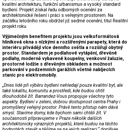
kvalitní architekturu, funkční urbanismus a vysoký standard
bydlení. Projekt získal řadu odborných ocenění za
architektonické řešení i práci s veřejným prostorem. Na
začátku letošního roku obdržel již sedmé ocenění, titul Realitní
projekt roku.
Výjimečným benefitem projektu jsou velkoformátová
hliníková okna s nízkými a rozšířenými parapety, která do
interiéru přivádějí více denního světla a rozšiřují obytný
prostor. Standardem je podlahové vytápění, dřevěné
podlahy, moderně vybavené koupelny, venkovní žaluzie,
prostorné lodžie s dřevěným obkladem a možnost
parkování v podzemních garážích včetně nabíjecích
stanic pro elektromobily.
„Dnes lidé při výběru bydlení nehledají pouze kvalitní byt, ale
také lokalitu, komunitu a prostředí, kde budou chtít
dlouhodobě žít. Barrandez-Vous propojuje všechny tyto
aspekty. Bydlení v zeleni, dobrou dostupnost centra Prahy i
promyšlený veřejný prostor. Právě tento přístup nám dává
smysl. Stavíme domy, kde bychom sami chtěli žít. V
současnosti připravujeme v Praze několik dalších
architektonicky výrazných projektů, které budou na těchto
hodnotách stavět a těšíme se na jejich realizaci,“
doplňuje