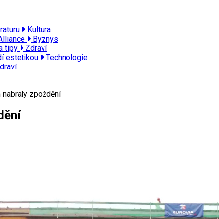
eraturu
Kultura
Alliance
Byznys
a tipy
Zdraví
dí estetikou
Technologie
draví
 nabraly zpoždění
dění