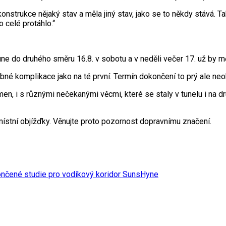
onstrukce nějaký stav a měla jiný stav, jako se to někdy stává. 
 celé protáhlo.“
une do druhého směru 16.8. v sobotu a v neděli večer 17. už by m
bné komplikace jako na té první. Termín dokončení to prý ale neo
men, i s různými nečekanými věcmi, které se staly v tunelu i na 
ístní objížďky. Věnujte proto pozornost dopravnímu značení.
ončené studie pro vodíkový koridor SunsHyne