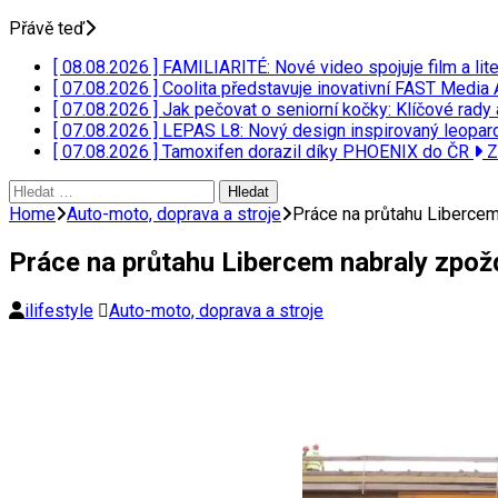
Přávě teď
[ 08.08.2026 ]
FAMILIARITÉ: Nové video spojuje film a lit
[ 07.08.2026 ]
Coolita představuje inovativní FAST Media 
[ 07.08.2026 ]
Jak pečovat o seniorní kočky: Klíčové rady 
[ 07.08.2026 ]
LEPAS L8: Nový design inspirovaný leopar
[ 07.08.2026 ]
Tamoxifen dorazil díky PHOENIX do ČR
Z
Vyhledávání
Home
Auto-moto, doprava a stroje
Práce na průtahu Libercem
Práce na průtahu Libercem nabraly zpož
ilifestyle
Auto-moto, doprava a stroje