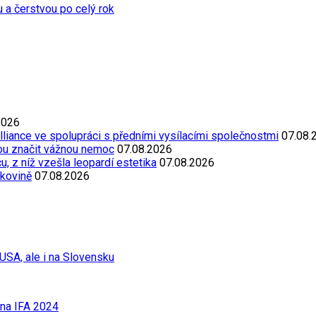
u a čerstvou po celý rok
2026
Alliance ve spolupráci s předními vysílacími společnostmi
07.08.
ou značit vážnou nemoc
07.08.2026
, z níž vzešla leopardí estetika
07.08.2026
akovině
07.08.2026
USA, ale i na Slovensku
 na IFA 2024