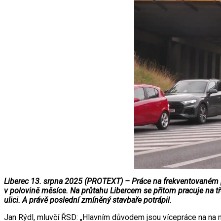
Liberec 13. srpna 2025 (PROTEXT) – Práce na frekventovaném pr
v polovině měsíce. Na průtahu Libercem se přitom pracuje na
ulici. A právě poslední zmíněný stavbaře potrápil.
Jan Rýdl, mluvčí ŘSD: „Hlavním důvodem jsou vícepráce na na 