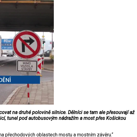
at na druhé polovině silnice. Dělníci se tam ale přesouvají až
icí, tunel pod autobusovým nádražím a most přes Košickou
e na přechodových oblastech mostu a mostním závěru.“