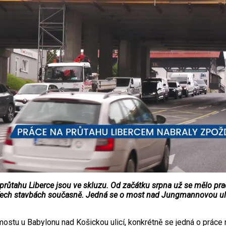
ůtahu Liberce jsou ve skluzu. Od začátku srpna už se mělo pracov
 třech stavbách současně. Jedná se o most nad Jungmannovou ul
mostu u Babylonu nad Košickou ulicí, konkrétně se jedná o prác