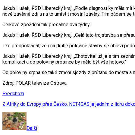
Jakub Hušek, ŘSD Liberecký kraj: „Podle diagnostiky měla mít k
nové závěrné zdi a na to umístit mostní závěry. Tím pádem se to
Celkové zpoždění tak přesáhne dva týdny.
Jakub Hušek, ŘSD Liberecký kraj: „Celá tato trojstavba se přes
Lze předpokládat, že i na druhé polovině stavby se objeví podo
Jakub Hušek, ŘSD Liberecký kraj: „Zhotovitel už je s tím sezná
komplikací a do poloviny prosince by mělo být vše hotovo.“
Od poloviny srpna se také změní sjezdy z průtahu do města a m
Zdroj: POLAR televize Ostrava
Předchozí
Z Afriky do Evropy přes Česko. NET4GAS je jedním z lídrů dok
Další