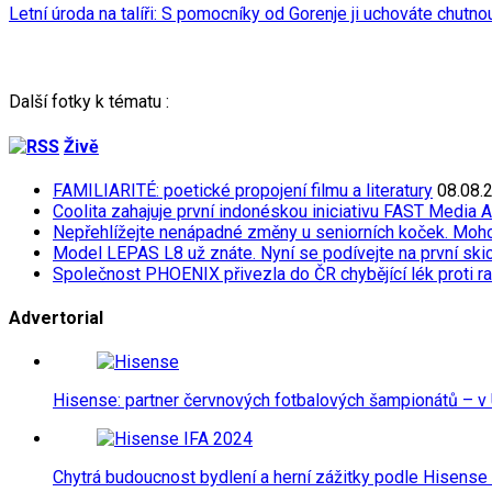
Letní úroda na talíři: S pomocníky od Gorenje ji uchováte chutno
Další fotky k tématu :
Živě
FAMILIARITÉ: poetické propojení filmu a literatury
08.08.
Coolita zahajuje první indonéskou iniciativu FAST Media 
Nepřehlížejte nenápadné změny u seniorních koček. Moh
Model LEPAS L8 už znáte. Nyní se podívejte na první skicu
Společnost PHOENIX přivezla do ČR chybějící lék proti r
Advertorial
Hisense: partner červnových fotbalových šampionátů – v 
Chytrá budoucnost bydlení a herní zážitky podle Hisense