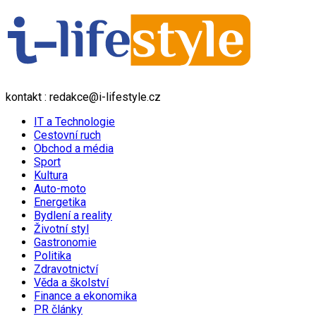
kontakt : redakce@i-lifestyle.cz
IT a Technologie
Cestovní ruch
Obchod a média
Sport
Kultura
Auto-moto
Energetika
Bydlení a reality
Životní styl
Gastronomie
Politika
Zdravotnictví
Věda a školství
Finance a ekonomika
PR články