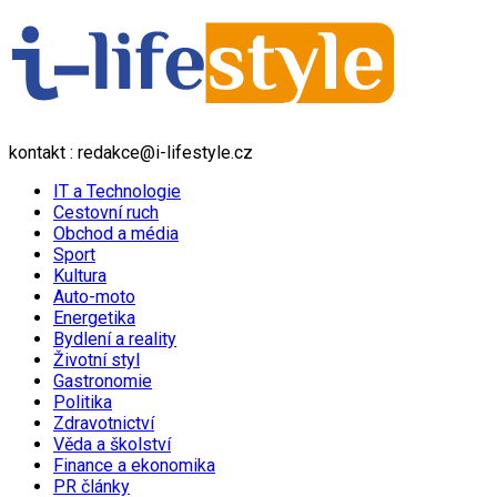
kontakt : redakce@i-lifestyle.cz
IT a Technologie
Cestovní ruch
Obchod a média
Sport
Kultura
Auto-moto
Energetika
Bydlení a reality
Životní styl
Gastronomie
Politika
Zdravotnictví
Věda a školství
Finance a ekonomika
PR články