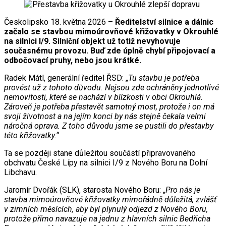
Českolipsko 18. května 2026 –
Ředitelství silnice a dálnic
začalo se stavbou mimoúrovňové křižovatky v Okrouhlé
na silnici I/9. Silniční objekt už totiž nevyhovuje
současnému provozu. Buď zde úplně chybí připojovací a
odbočovací pruhy, nebo jsou krátké.
Radek Mátl, generální ředitel ŘSD: „
Tu stavbu je potřeba
provést už z tohoto důvodu. Nejsou zde ochráněny jednotlivé
nemovitosti, které se nachází v blízkosti v obci Okrouhlá.
Zároveň je potřeba přestavět samotný most, protože i on má
svoji životnost a na jejím konci by nás stejně čekala velmi
náročná oprava. Z toho důvodu jsme se pustili do přestavby
této křižovatky.“
Ta se později stane důležitou součástí připravovaného
obchvatu České Lípy na silnici I/9 z Nového Boru na Dolní
Libchavu.
Jaromír Dvořák (SLK), starosta Nového Boru: „
Pro nás je
stavba mimoúrovňové křižovatky mimořádně důležitá, zvlášť
v zimních měsících, aby byl plynulý odjezd z Nového Boru,
protože přímo navazuje na jednu z hlavních silnic Bedřicha