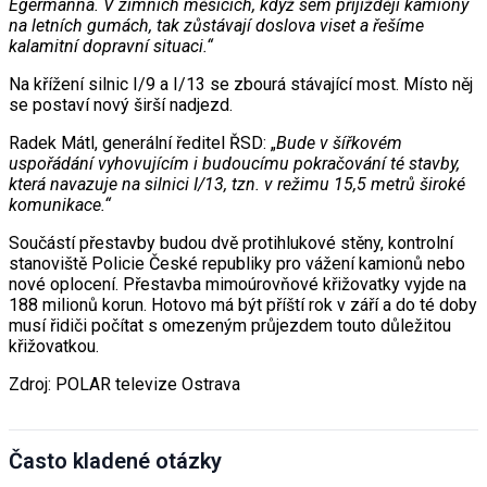
Egermanna. V zimních měsících, když sem přijíždějí kamiony
na letních gumách, tak zůstávají doslova viset a řešíme
kalamitní dopravní situaci.“
Na křížení silnic I/9 a I/13 se zbourá stávající most. Místo něj
se postaví nový širší nadjezd.
Radek Mátl, generální ředitel ŘSD: „
Bude v šířkovém
uspořádání vyhovujícím i budoucímu pokračování té stavby,
která navazuje na silnici I/13, tzn. v režimu 15,5 metrů široké
komunikace.“
Součástí přestavby budou dvě protihlukové stěny, kontrolní
stanoviště Policie České republiky pro vážení kamionů nebo
nové oplocení. Přestavba mimoúrovňové křižovatky vyjde na
188 milionů korun. Hotovo má být příští rok v září a do té doby
musí řidiči počítat s omezeným průjezdem touto důležitou
křižovatkou.
Zdroj: POLAR televize Ostrava
Často kladené otázky