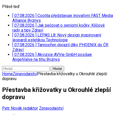
Přávě teď
[ 07.08.2026 ]
Coolita představuje inovativní FAST Media
Alliance
Byznys
[ 07.08.2026 ]
Jak pečovat o seniorní kočky: Klíčové
rady a tipy
Zdraví
[ 07.08.2026 ]
LEPAS L8: Nový design inspirovaný
leopardí estetikou
Technologie
[ 07.08.2026 ]
Tamoxifen dorazil díky PHOENIX do ČR
Zdraví
[ 07.08.2026 ]
Akvizice AVVie GmbH posiluje
AngelValve na trhu
Byznys
Vyhledávání
Home
Zpravodajství
Přestavba křižovatky u Okrouhlé zlepší
dopravu
Přestavba křižovatky u Okrouhlé zlepší
dopravu
Petr Novák redaktor
Zpravodajství