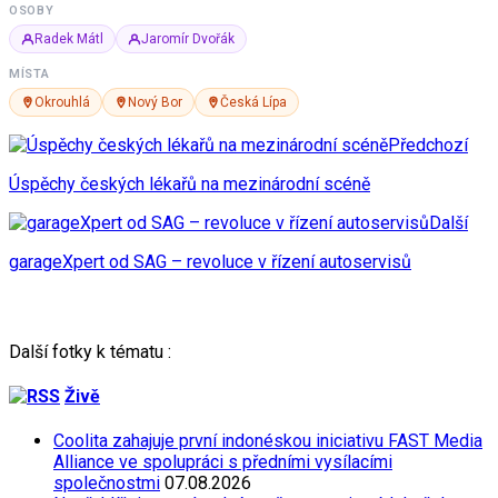
OSOBY
Radek Mátl
Jaromír Dvořák
MÍSTA
Okrouhlá
Nový Bor
Česká Lípa
Předchozí
Úspěchy českých lékařů na mezinárodní scéně
Další
garageXpert od SAG – revoluce v řízení autoservisů
Další fotky k tématu :
Živě
Coolita zahajuje první indonéskou iniciativu FAST Media
Alliance ve spolupráci s předními vysílacími
společnostmi
07.08.2026