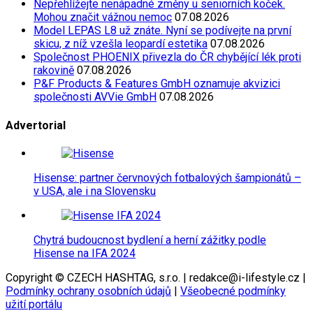
Nepřehlížejte nenápadné změny u seniorních koček.
Mohou značit vážnou nemoc
07.08.2026
Model LEPAS L8 už znáte. Nyní se podívejte na první
skicu, z níž vzešla leopardí estetika
07.08.2026
Společnost PHOENIX přivezla do ČR chybějící lék proti
rakovině
07.08.2026
P&F Products & Features GmbH oznamuje akvizici
společnosti AVVie GmbH
07.08.2026
Advertorial
Hisense: partner červnových fotbalových šampionátů –
v USA, ale i na Slovensku
Chytrá budoucnost bydlení a herní zážitky podle
Hisense na IFA 2024
Copyright © CZECH HASHTAG, s.r.o. | redakce@i-lifestyle.cz |
Podmínky ochrany osobních údajů
|
Všeobecné podmínky
užití portálu