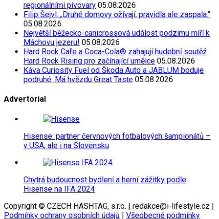
regionálními pivovary
05.08.2026
Filip Šejvl: „Druhé domovy ožívají, pravidla ale zaspala.“
05.08.2026
Největší běžecko-canicrossová událost podzimu míří k
Máchovu jezeru!
05.08.2026
Hard Rock Cafe a Coca-Cola® zahajují hudební soutěž
Hard Rock Rising pro začínající umělce
05.08.2026
Káva Curiosity Fuel od Škoda Auto a JABLUM boduje
podruhé. Má hvězdu Great Taste
05.08.2026
Advertorial
Hisense: partner červnových fotbalových šampionátů –
v USA, ale i na Slovensku
Chytrá budoucnost bydlení a herní zážitky podle
Hisense na IFA 2024
Copyright © CZECH HASHTAG, s.r.o. | redakce@i-lifestyle.cz |
Podmínky ochrany osobních údajů
|
Všeobecné podmínky