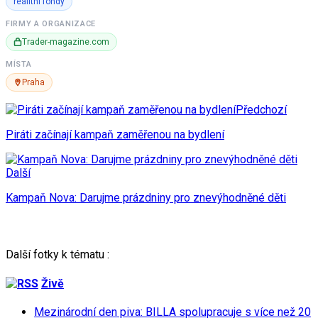
realitní fondy
FIRMY A ORGANIZACE
Trader-magazine.com
MÍSTA
Praha
Předchozí
Piráti začínají kampaň zaměřenou na bydlení
Další
Kampaň Nova: Darujme prázdniny pro znevýhodněné děti
Další fotky k tématu :
Živě
Mezinárodní den piva: BILLA spolupracuje s více než 20