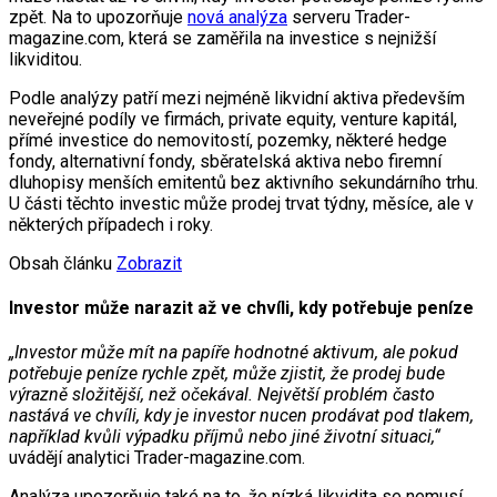
zpět. Na to upozorňuje
nová analýza
serveru Trader-
magazine.com, která se zaměřila na investice s nejnižší
likviditou.
Podle analýzy patří mezi nejméně likvidní aktiva především
neveřejné podíly ve firmách, private equity, venture kapitál,
přímé investice do nemovitostí, pozemky, některé hedge
fondy, alternativní fondy, sběratelská aktiva nebo firemní
dluhopisy menších emitentů bez aktivního sekundárního trhu.
U části těchto investic může prodej trvat týdny, měsíce, ale v
některých případech i roky.
Obsah článku
Zobrazit
Investor může narazit až ve chvíli, kdy potřebuje peníze
„Investor může mít na papíře hodnotné aktivum, ale pokud
potřebuje peníze rychle zpět, může zjistit, že prodej bude
výrazně složitější, než očekával. Největší problém často
nastává ve chvíli, kdy je investor nucen prodávat pod tlakem,
například kvůli výpadku příjmů nebo jiné životní situaci,“
uvádějí analytici Trader-magazine.com.
Analýza upozorňuje také na to, že nízká likvidita se nemusí