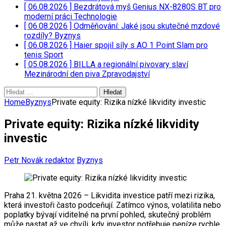
[ 06.08.2026 ]
Bezdrátová myš Genius NX-8280S BT pro
moderní práci
Technologie
[ 06.08.2026 ]
Odměňování: Jaké jsou skutečné mzdové
rozdíly?
Byznys
[ 06.08.2026 ]
Haier spojil síly s AO 1 Point Slam pro
tenis
Sport
[ 05.08.2026 ]
BILLA a regionální pivovary slaví
Mezinárodní den piva
Zpravodajství
Vyhledávání
Home
Byznys
Private equity: Rizika nízké likvidity investic
Private equity: Rizika nízké likvidity
investic
Petr Novák redaktor
Byznys
Praha 21. května 2026 – Likvidita investice patří mezi rizika,
která investoři často podceňují. Zatímco výnos, volatilita nebo
poplatky bývají viditelné na první pohled, skutečný problém
může nastat až ve chvíli, kdy investor potřebuje peníze rychle