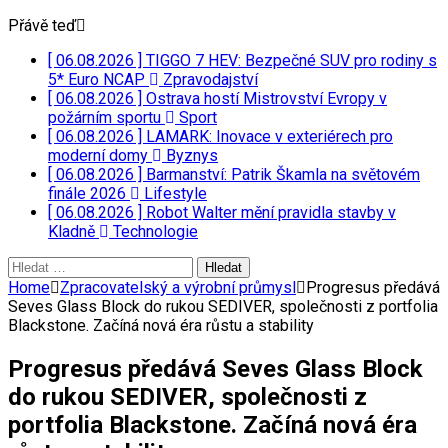
Přávě teď
[ 06.08.2026 ]
TIGGO 7 HEV: Bezpečné SUV pro rodiny s
5* Euro NCAP
Zpravodajství
[ 06.08.2026 ]
Ostrava hostí Mistrovství Evropy v
požárním sportu
Sport
[ 06.08.2026 ]
LAMARK: Inovace v exteriérech pro
moderní domy
Byznys
[ 06.08.2026 ]
Barmanství: Patrik Škamla na světovém
finále 2026
Lifestyle
[ 06.08.2026 ]
Robot Walter mění pravidla stavby v
Kladně
Technologie
Vyhledávání
Home
Zpracovatelský a výrobní průmysl
Progresus předává
Seves Glass Block do rukou SEDIVER, společnosti z portfolia
Blackstone. Začíná nová éra růstu a stability
Progresus předává Seves Glass Block
do rukou SEDIVER, společnosti z
portfolia Blackstone. Začíná nová éra