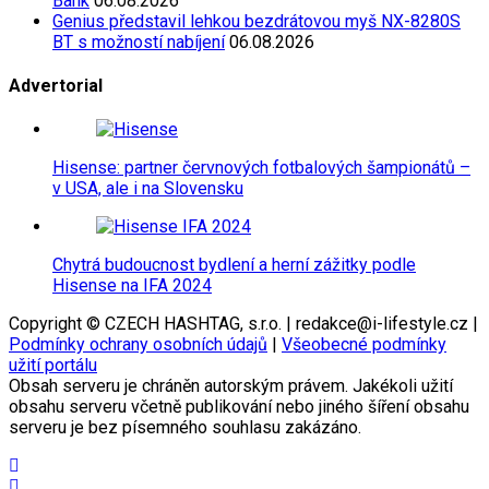
Bank
06.08.2026
Genius představil lehkou bezdrátovou myš NX-8280S
BT s možností nabíjení
06.08.2026
Advertorial
Hisense: partner červnových fotbalových šampionátů –
v USA, ale i na Slovensku
Chytrá budoucnost bydlení a herní zážitky podle
Hisense na IFA 2024
Copyright © CZECH HASHTAG, s.r.o. | redakce@i-lifestyle.cz |
Podmínky ochrany osobních údajů
|
Všeobecné podmínky
užití portálu
Obsah serveru je chráněn autorským právem. Jakékoli užití
obsahu serveru včetně publikování nebo jiného šíření obsahu
serveru je bez písemného souhlasu zakázáno.