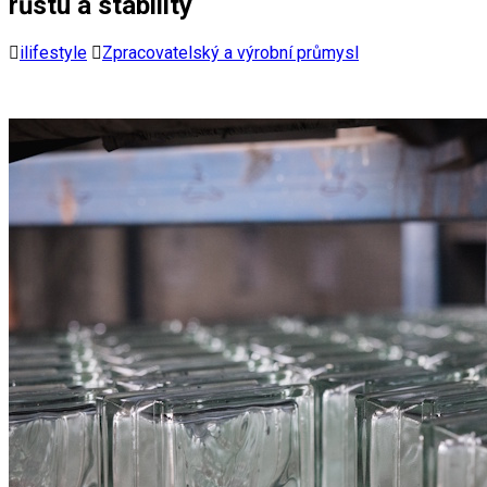
růstu a stability
ilifestyle
Zpracovatelský a výrobní průmysl