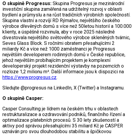
O skupině Progresus:
Skupina Progresus je mezinárodní
investiční skupina zaměřená na udržitelný rozvoj v oblasti
bydlení a průmyslu a na růst tradičních výrobních společností.
Skupina vlastní a rozvíjí RD Rýmařov, největšího českého
výrobce dřevěných domů s více než 50letou historií a 100.000
klienty, a úspěšně rozvinula, aby v roce 2025 následně
divestovala největšího světového výrobce skleněných tvárnic,
Seves Glass Block. S ročními obratem přesahujícími 2
miliardy Kč a více než 1000 zaměstnanci je Progresus
největším developerem rodinných domů v České republice,
jehož největším probíhajícím projektem je komplexní
developerský projekt rezidenční výstavby na pozemcích o
rozloze 1,2 milionu m². Další informace jsou k dispozici na
https://www.progresus.cz
.
Sledujte @progresus na LinkedIn, X (Twitter) a Instagramu.
O skupině Casper:
Casper Consulting je lídrem na českém trhu v oblastech
restrukturalizace a ozdravování podniků, finančního řízení a
optimalizace platebních procesů. S 30 lety zkušeností a
aktivy pod správou přesahujícími 35 miliard Kč je CASPER
uznáván pro svou dlouhodobou stabilitu a špičkovou