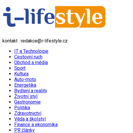
kontakt : redakce@i-lifestyle.cz
IT a Technologie
Cestovní ruch
Obchod a média
Sport
Kultura
Auto-moto
Energetika
Bydlení a reality
Životní styl
Gastronomie
Politika
Zdravotnictví
Věda a školství
Finance a ekonomika
PR články