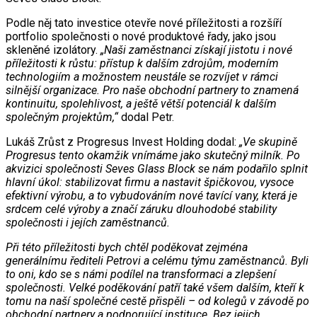
Podle něj tato investice otevře nové příležitosti a rozšíří
portfolio společnosti o nové produktové řady, jako jsou
skleněné izolátory.
„Naši zaměstnanci získají jistotu i nové
příležitosti k růstu: přístup k dalším zdrojům, moderním
technologiím a možnostem neustále se rozvíjet v rámci
silnější organizace. Pro naše obchodní partnery to znamená
kontinuitu, spolehlivost, a ještě větší potenciál k dalším
společným projektům,“
dodal Petr.
Lukáš Zrůst z Progresus Invest Holding dodal:
„Ve skupině
Progresus tento okamžik vnímáme jako skutečný milník. Po
akvizici společnosti Seves Glass Block se nám podařilo splnit
hlavní úkol: stabilizovat firmu a nastavit špičkovou, vysoce
efektivní výrobu, a to vybudováním nové tavící vany, která je
srdcem celé výroby a značí záruku dlouhodobé stability
společnosti i jejích zaměstnanců.
Při této příležitosti bych chtěl poděkovat zejména
generálnímu řediteli Petrovi a celému týmu zaměstnanců. Byli
to oni, kdo se s námi podílel na transformaci a zlepšení
společnosti. Velké poděkování patří také všem dalším, kteří k
tomu na naší společné cestě přispěli – od kolegů v závodě po
obchodní partnery a podporující instituce. Bez jejich