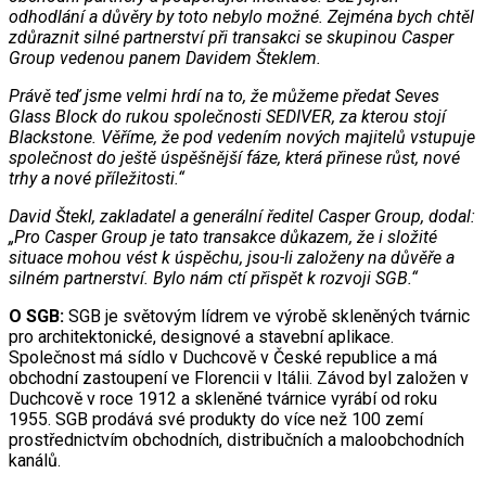
odhodlání a důvěry by toto nebylo možné. Zejména bych chtěl
zdůraznit silné partnerství při transakci se skupinou Casper
Group vedenou panem Davidem Šteklem.
Právě teď jsme velmi hrdí na to, že můžeme předat Seves
Glass Block do rukou společnosti SEDIVER, za kterou stojí
Blackstone. Věříme, že pod vedením nových majitelů vstupuje
společnost do ještě úspěšnější fáze, která přinese růst, nové
trhy a nové příležitosti.“
David Štekl, zakladatel a generální ředitel Casper Group, dodal:
„Pro Casper Group je tato transakce důkazem, že i složité
situace mohou vést k úspěchu, jsou-li založeny na důvěře a
silném partnerství. Bylo nám ctí přispět k rozvoji SGB.“
O SGB:
SGB je světovým lídrem ve výrobě skleněných tvárnic
pro architektonické, designové a stavební aplikace.
Společnost má sídlo v Duchcově v České republice a má
obchodní zastoupení ve Florencii v Itálii. Závod byl založen v
Duchcově v roce 1912 a skleněné tvárnice vyrábí od roku
1955. SGB prodává své produkty do více než 100 zemí
prostřednictvím obchodních, distribučních a maloobchodních
kanálů.