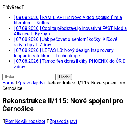
Přávě teď
[ 08.08.2026 ]
FAMILIARITÉ: Nové video spojuje film a
literaturu
Kultura
[ 07.08.2026 ]
Coolita představuje inovativní FAST Media
Alliance
Byznys
[ 07.08.2026 ]
Jak pečovat o seniorní kočky: Klíčové
rady a tipy
Zdraví
[ 07.08.2026 ]
LEPAS L8: Nový design inspirovaný
leopardí estetikou
Technologie
[ 07.08.2026 ]
Tamoxifen dorazil díky PHOENIX do ČR
Zdraví
Vyhledávání
Home
Zpravodajství
Rekonstrukce II/115: Nové spojení pro
Černošice
Rekonstrukce II/115: Nové spojení pro
Černošice
Petr Novák redaktor
Zpravodajství