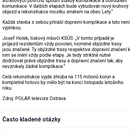
asfaltových povrchů spodní stavby komunikace a odvodnění
komunikace. V dalších etapách bude vybudován nový kruhový
objezd a rekonstrukce mostku směrem na obec Lety.“
Každá stavba s sebou přináší dopravní komplikace a tato není
výjimkou.
Josef Holek, tiskový mluvčí KSÚS: „V tomto případě je
průjezd rezidentům vždy povolen, nicméně objízdné trasy
jsou značené. Ty objízdné trasy respektive dopravní značení k
nim se mění vždy podle etapy. Je tedy striktně nutné
dodržovat právě objízdné trasy a dopravní značení tak, aby
nevznikaly žádné komplikace.“
Celá rekonstrukce vyjde zhruba na 115 milionů korun a
kompletně hotovo by mělo být na konci listopadu letošního
roku.
Zdroj: POLAR televize Ostrava
Často kladené otázky