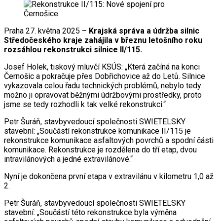
Praha 27. května 2025 –
Krajská správa a údržba silnic
Středočeského kraje zahájila v březnu letošního roku
rozsáhlou rekonstrukci silnice II/115.
Josef Holek, tiskový mluvčí KSÚS: „Která začíná na konci
Černošic a pokračuje přes Dobřichovice až do Letů. Silnice
vykazovala celou řadu technických problémů, nebylo tedy
možno ji opravovat běžnými údržbovými prostředky, proto
jsme se tedy rozhodli k tak velké rekonstrukci.“
Petr Šuráň, stavbyvedoucí společnosti SWIETELSKY
stavební: „Součástí rekonstrukce komunikace II/115 je
rekonstrukce komunikace asfaltových povrchů a spodní části
komunikace. Rekonstrukce je rozdělena do tří etap, dvou
intravilánových a jedné extravilánové.“
Nyní je dokončena první etapa v extravilánu v kilometru 1,0 až
2.
Petr Šuráň, stavbyvedoucí společnosti SWIETELSKY
stavební: „Součástí této rekonstrukce byla výměna