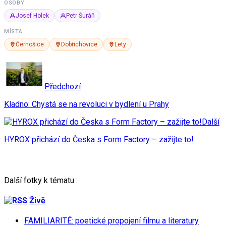
OSOBY
Josef Holek
Petr Šuráň
MÍSTA
Černošice
Dobřichovice
Lety
Předchozí
Kladno: Chystá se na revoluci v bydlení u Prahy
Další
HYROX přichází do Česka s Form Factory – zažijte to!
Další fotky k tématu :
Živě
FAMILIARITÉ: poetické propojení filmu a literatury