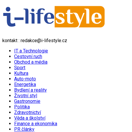
kontakt : redakce@i-lifestyle.cz
IT a Technologie
Cestovní ruch
Obchod a média
Sport
Kultura
Auto-moto
Energetika
Bydlení a reality
Životní styl
Gastronomie
Politika
Zdravotnictví
Věda a školství
Finance a ekonomika
PR články