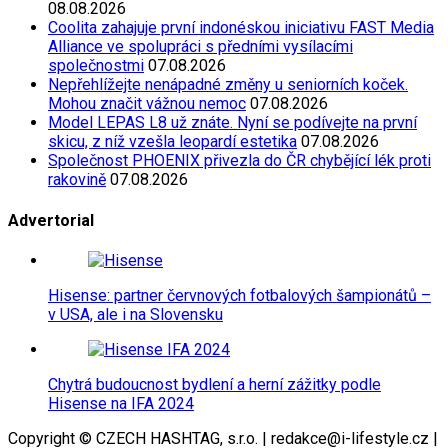
08.08.2026
Coolita zahajuje první indonéskou iniciativu FAST Media
Alliance ve spolupráci s předními vysílacími
společnostmi
07.08.2026
Nepřehlížejte nenápadné změny u seniorních koček.
Mohou značit vážnou nemoc
07.08.2026
Model LEPAS L8 už znáte. Nyní se podívejte na první
skicu, z níž vzešla leopardí estetika
07.08.2026
Společnost PHOENIX přivezla do ČR chybějící lék proti
rakovině
07.08.2026
Advertorial
Hisense: partner červnových fotbalových šampionátů –
v USA, ale i na Slovensku
Chytrá budoucnost bydlení a herní zážitky podle
Hisense na IFA 2024
Copyright © CZECH HASHTAG, s.r.o. | redakce@i-lifestyle.cz |