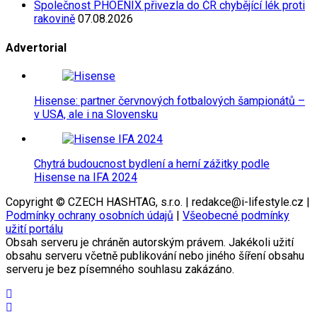
Společnost PHOENIX přivezla do ČR chybějící lék proti
rakovině
07.08.2026
Advertorial
Hisense: partner červnových fotbalových šampionátů –
v USA, ale i na Slovensku
Chytrá budoucnost bydlení a herní zážitky podle
Hisense na IFA 2024
Copyright © CZECH HASHTAG, s.r.o. | redakce@i-lifestyle.cz |
Podmínky ochrany osobních údajů
|
Všeobecné podmínky
užití portálu
Obsah serveru je chráněn autorským právem. Jakékoli užití
obsahu serveru včetně publikování nebo jiného šíření obsahu
serveru je bez písemného souhlasu zakázáno.