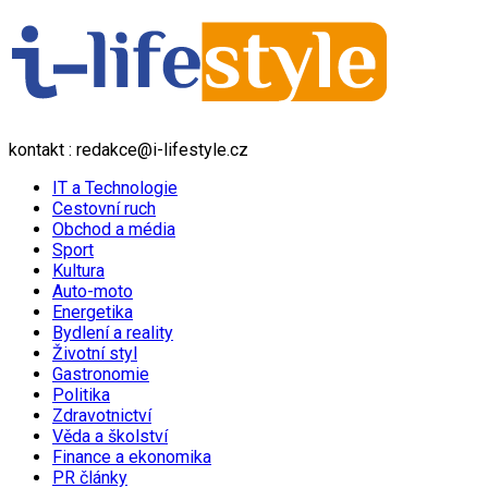
kontakt : redakce@i-lifestyle.cz
IT a Technologie
Cestovní ruch
Obchod a média
Sport
Kultura
Auto-moto
Energetika
Bydlení a reality
Životní styl
Gastronomie
Politika
Zdravotnictví
Věda a školství
Finance a ekonomika
PR články