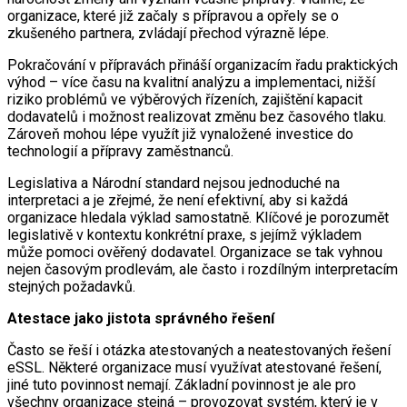
organizace, které již začaly s přípravou a opřely se o
zkušeného partnera, zvládají přechod výrazně lépe.
Pokračování v přípravách přináší organizacím řadu praktických
výhod – více času na kvalitní analýzu a implementaci, nižší
riziko problémů ve výběrových řízeních, zajištění kapacit
dodavatelů i možnost realizovat změnu bez časového tlaku.
Zároveň mohou lépe využít již vynaložené investice do
technologií a přípravy zaměstnanců.
Legislativa a Národní standard nejsou jednoduché na
interpretaci a je zřejmé, že není efektivní, aby si každá
organizace hledala výklad samostatně. Klíčové je porozumět
legislativě v kontextu konkrétní praxe, s jejímž výkladem
může pomoci ověřený dodavatel. Organizace se tak vyhnou
nejen časovým prodlevám, ale často i rozdílným interpretacím
stejných požadavků.
Atestace jako jistota správného řešení
Často se řeší i otázka atestovaných a neatestovaných řešení
eSSL. Některé organizace musí využívat atestované řešení,
jiné tuto povinnost nemají. Základní povinnost je ale pro
všechny organizace stejná – provozovat systém, který je v