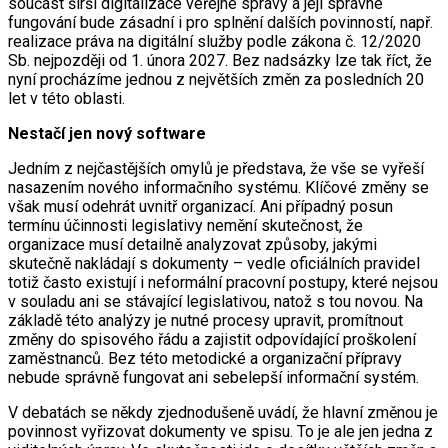
součást širší digitalizace veřejné správy a její správné
fungování bude zásadní i pro splnění dalších povinností, např.
realizace práva na digitální služby podle zákona č. 12/2020
Sb. nejpozději od 1. února 2027. Bez nadsázky lze tak říct, že
nyní procházíme jednou z největších změn za posledních 20
let v této oblasti.
Nestačí jen nový software
Jedním z nejčastějších omylů je představa, že vše se vyřeší
nasazením nového informačního systému. Klíčové změny se
však musí odehrát uvnitř organizací. Ani případný posun
termínu účinnosti legislativy nemění skutečnost, že
organizace musí detailně analyzovat způsoby, jakými
skutečně nakládají s dokumenty – vedle oficiálních pravidel
totiž často existují i neformální pracovní postupy, které nejsou
v souladu ani se stávající legislativou, natož s tou novou. Na
základě této analýzy je nutné procesy upravit, promítnout
změny do spisového řádu a zajistit odpovídající proškolení
zaměstnanců. Bez této metodické a organizační přípravy
nebude správně fungovat ani sebelepší informační systém.
V debatách se někdy zjednodušeně uvádí, že hlavní změnou je
povinnost vyřizovat dokumenty ve spisu. To je ale jen jedna z