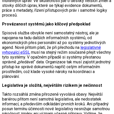
viditelných úprav. Ve skutečnosti jde o desítky větších změn a
stovky dílčích úprav, které se týkají evidence dokumentů,
práce s metadaty, řízení přístupových práv i samotné logiky
procesů.
Provázanost systémů jako klíčový předpoklad
Spisová služba obvykle není samostatný nástroj, ale je
napojena na řadu dalších informačních systémů, od
ekonomických přes personální až po systémy jednotlivých
agend. Nově přitom platí, že při přechodu na
legislativně
vyhovující eSSL
musí na stejný režim současně přejít všechny
tyto systémy. V opačném případě si systémy přestanou
správně „předávat“ data. Organizace tak musí zajistit jednotný
přístup ke správě dokumentů napříč celým informačním
prostředím, což klade vysoké nároky na koordinaci a
plánování.
Legislativa je složitá, největším rizikem je nečinnost
Takto rozsáhlá změna přirozeně vyvolává obavy. Největší
bariérou přitom není samotná legislativa, ale nedostatek
informací, a především odkládání prvních kroků. Ani případný
posun termínu účinnosti nové legislativy nesnižuje samotnou
náročnost změny ani význam včasné přípravy. Vidíme, že