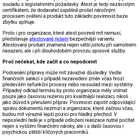
souladu s legislativními požadavky. Atest je tedy nezávislým
certifikátem, že dodavatel úspěšně prošel náročným
procesem ověření a produkt tuto základní povinnost beze
zbytku splňuje.
Proto i pro organizace, které atest povinně mít nemusí,
představuje
atestované řešení
bezpečnější variantu.
Atestovaný produkt znamená nejen větší jistotu při samotném
nasazení, ale i při dlouhodobém provozu spisové služby.
Proč nečekat, kde začít a co nepodcenit
Podcenění přípravy může mít závažné důsledky. Vedle
finančních sankcí v případě nezavedení změn včas hrozí
především nefunkční procesy nebo nesoulad mezi systémy.
Případný odklad termínu by proto organizace měly vnímat
pouze jako časovou rezervu pro kvalitnější realizaci, nikoli
jako důvod k přerušení příprav. Povinnost zajistit odpovídající
správu dokumentů nezmizí a organizace, které začnou včas,
budou mít výrazně lepší pozici pro hladký přechod. V
neposlední řadě je v případě odložení realizace nutné počítat
nejen s vyššími finančními nároky, ale i s další časovou i
psychickou zátěží klíčových pracovníků.