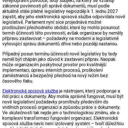
veřejnoprávní původce, tedy subjekt, na který se vztahují
zákonné povinnosti při správě dokumentů, musí podle
aktuálně stále platné legislativy nejpozději k 1. lednu 2027
zajistit, aby jeho elektronická spisová služba odpovídala nové
legislativě. Parlament nyní sice projednává možné
prodloužení přechodného období, které by mohlo posunout
termín účinnosti této povinnosti, avšak organizace by neměly
přípravu zastavovat – požadavky na moderní a legislativně
vyhovující správu dokumentů dříve nebo později nastanou.
Případný posun termínu účinnosti nové legislativy by tedy
neměl být chápán jako důvod k zastavení příprav. Naopak
může organizacím poskytnout prostor pro kvalitnější
implementaci, úpravu interních procesů, proškolení
zaměstnanců a bezpečný přechod na nový režim bez
časového tlaku.
Elektronická spisová služba
je nástrojem, který podporuje a
řídí práci s dokumenty. Aby mohla správně fungovat, musí být
nové legislativní požadavky promítnuty především do
vnitřních procesů organizací a způsobu práce s dokumenty.
Ve skutečnosti tak nejde jen o technologickou změnu, ale o
komplexní transformaci fungování organizací. Elektronická
spisová služba navíc není izolovaný systém – tvoří důležitou