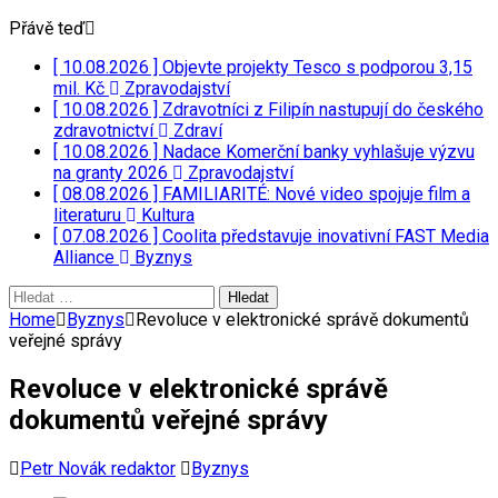
Přávě teď
[ 10.08.2026 ]
Objevte projekty Tesco s podporou 3,15
mil. Kč
Zpravodajství
[ 10.08.2026 ]
Zdravotníci z Filipín nastupují do českého
zdravotnictví
Zdraví
[ 10.08.2026 ]
Nadace Komerční banky vyhlašuje výzvu
na granty 2026
Zpravodajství
[ 08.08.2026 ]
FAMILIARITÉ: Nové video spojuje film a
literaturu
Kultura
[ 07.08.2026 ]
Coolita představuje inovativní FAST Media
Alliance
Byznys
Vyhledávání
Home
Byznys
Revoluce v elektronické správě dokumentů
veřejné správy
Revoluce v elektronické správě
dokumentů veřejné správy
Petr Novák redaktor
Byznys