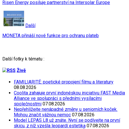
Risen Energy posiluje partnerství na Intersolar Europe
Další
MONETA přináší nové funkce pro ochranu plateb
Další fotky k tématu :
Živě
FAMILIARITÉ: poetické propojení filmu a literatury
08.08.2026
Coolita zahajuje první indonéskou iniciativu FAST Media
Alliance ve spolupráci s předními vysílacími
společnostmi
07.08.2026
Nepřehlížejte nenápadné změny u seniorních koček.
Mohou značit vážnou nemoc
07.08.2026
Model LEPAS L8 už znáte. Nyní se podívejte na první
skicu, z níž vzešla leopardí estetika
07.08.2026