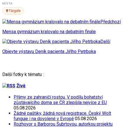
MÍSTA
Tārgale
Předchozí
Mensa gymnázium kralovalo na debatním finále
Další
Objevte výstavu Deník pacienta Jiřího Petrboka
Další fotky k tématu :
Živě
Příjmy ze zahraničí rostou. V podílu bohatství
zůstávajícího doma se ČR zlepšila nejvíce z EU
05.08.2026
Žádné paštiky, žádná nová registrace. Český Wolt
funguje i na dovolené v Evropě
05.08.2026
Rozhovor s Barborou Šubrtovou, autorkou projektu