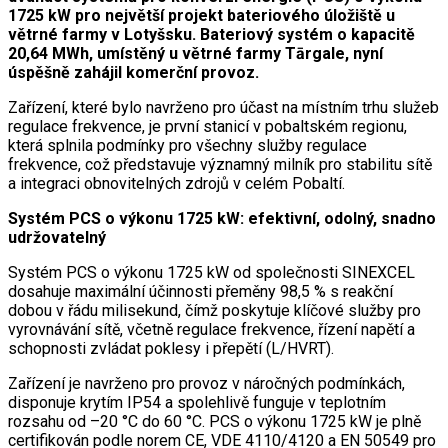
1725 kW pro největší projekt bateriového úložiště u
větrné farmy v Lotyšsku. Bateriový systém o kapacitě
20,64 MWh, umístěný u větrné farmy Tārgale, nyní
úspěšně zahájil komerční provoz.
Zařízení, které bylo navrženo pro účast na místním trhu služeb
regulace frekvence, je první stanicí v pobaltském regionu,
která splnila podmínky pro všechny služby regulace
frekvence, což představuje významný milník pro stabilitu sítě
a integraci obnovitelných zdrojů v celém Pobaltí.
Systém PCS o výkonu 1725 kW: efektivní, odolný, snadno
udržovatelný
Systém PCS o výkonu 1725 kW od společnosti SINEXCEL
dosahuje maximální účinnosti přeměny 98,5 % s reakční
dobou v řádu milisekund, čímž poskytuje klíčové služby pro
vyrovnávání sítě, včetně regulace frekvence, řízení napětí a
schopnosti zvládat poklesy i přepětí (L/HVRT).
Zařízení je navrženo pro provoz v náročných podmínkách,
disponuje krytím IP54 a spolehlivě funguje v teplotním
rozsahu od –20 °C do 60 °C. PCS o výkonu 1725 kW je plně
certifikován podle norem CE, VDE 4110/4120 a EN 50549 pro