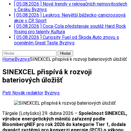
[ 05.08.2026 ]
Nové trendy v rekreačních nemovitostech
v Česku
Byznys
[ 05.08.2026 ]
Leskros: Největší běžecko-canicrossová
akce v ČR
Sport
[ 05.08.2026 ]
Coca-Cola představuje soutěž Hard Rock
Rising pro talenty
Kultura
[ 05.08.2026 ]
Curiosity Fuel od Škoda Auto znovu s
oceněním Great Taste
Byznys
Vyhledávání
Home
Byznys
SINEXCEL přispívá k rozvoji bateriových úložišť
SINEXCEL přispívá k rozvoji
bateriových úložišť
Petr Novák redaktor
Byznys
Tārgale (Lotyšsko) 29. dubna 2026 –
Společnost SINEXCEL,
výrobce energetických měničů zařazený podle
BloombergNEF pro rok 2026 do kategorie Tier 1, dodala
dvanáct systémů pro konverzi energie (PCS) o výkonu