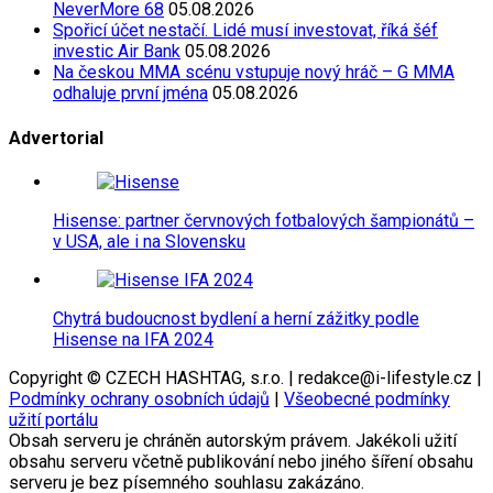
NeverMore 68
05.08.2026
Spořicí účet nestačí. Lidé musí investovat, říká šéf
investic Air Bank
05.08.2026
Na českou MMA scénu vstupuje nový hráč – G MMA
odhaluje první jména
05.08.2026
Advertorial
Hisense: partner červnových fotbalových šampionátů –
v USA, ale i na Slovensku
Chytrá budoucnost bydlení a herní zážitky podle
Hisense na IFA 2024
Copyright © CZECH HASHTAG, s.r.o. | redakce@i-lifestyle.cz |
Podmínky ochrany osobních údajů
|
Všeobecné podmínky
užití portálu
Obsah serveru je chráněn autorským právem. Jakékoli užití
obsahu serveru včetně publikování nebo jiného šíření obsahu
serveru je bez písemného souhlasu zakázáno.