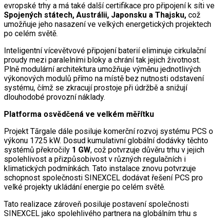
evropské trhy a má také další certifikace pro připojení k síti ve
Spojených státech, Austrálii, Japonsku a Thajsku,
což
umožňuje jeho nasazení ve velkých energetických projektech
po celém světě.
Inteligentní vícevětvové připojení baterií eliminuje cirkulační
proudy mezi paralelními bloky a chrání tak jejich životnost.
Plně modulární architektura umožňuje výměnu jednotlivých
výkonových modulů přímo na místě bez nutnosti odstavení
systému, čímž se zkracují prostoje při údržbě a snižují
dlouhodobé provozní náklady.
Platforma osvědčená ve velkém měřítku
Projekt Tārgale dále posiluje komerční rozvoj systému PCS o
výkonu 1725 kW. Dosud kumulativní globální dodávky těchto
systémů překročily
1 GW
, což potvrzuje důvěru trhu v jejich
spolehlivost a přizpůsobivost v různých regulačních i
klimatických podmínkách. Tato instalace znovu potvrzuje
schopnost společnosti SINEXCEL dodávat řešení PCS pro
velké projekty ukládání energie po celém světě.
Tato realizace zároveň posiluje postavení společnosti
SINEXCEL jako spolehlivého partnera na globálním trhu s