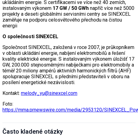
ukládáním energie. S certifikacemi ve více než 40 zemích,
instalovaným výkonem
17 GW / 50 GWh
napříč více než 5000
projekty a deseti globálními servisními centry se SINEXCEL
zaměřuje na podporu celosvětového přechodu na čistou
energii
O společnosti SINEXCEL
Společnost SINEXCEL, založená v roce 2007, je průkopníkem
v oblasti ukládání energie, nabíjení elektromobilů a řešení
kvality elektrické energie. S instalovaným výkonem úložišť 17
GW, 200.000 stejnosměrnými nabíječkami pro elektromobily a
téměř 20 miliony ampérů aktivních harmonických filtrů (AHF)
spolupracuje SINEXCEL s předními představiteli v oboru na
posílení energetické nezávislosti.
Kontakt:
melody_yu@sinexcel.com
Foto:
https://mma.prnewswire.com/media/2953120/SINEXCEL_Pow
Často kladené otázky