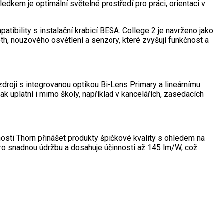
edkem je optimální světelné prostředí pro práci, orientaci v
tibility s instalační krabicí BESA. College 2 je navrženo jako
oth, nouzového osvětlení a senzory, které zvyšují funkčnost a
zdroji s integrovanou optikou Bi-Lens Primary a lineárnímu
ak uplatní i mimo školy, například v kancelářích, zasedacích
sti Thorn přinášet produkty špičkové kvality s ohledem na
pro snadnou údržbu a dosahuje účinnosti až 145 lm/W, což