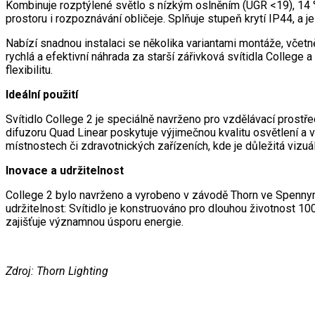
Kombinuje rozptýlené světlo s nízkým oslněním (UGR <19), 14 % s
prostoru i rozpoznávání obličeje. Splňuje stupeň krytí IP44, a je
Nabízí snadnou instalaci se několika variantami montáže, včetn
rychlá a efektivní náhrada za starší zářivková svítidla College
flexibilitu.
Ideální použití
Svítidlo College 2 je speciálně navrženo pro vzdělávací prostř
difuzoru Quad Linear poskytuje výjimečnou kvalitu osvětlení a v
místnostech či zdravotnických zařízeních, kde je důležitá vizuál
Inovace a udržitelnost
College 2 bylo navrženo a vyrobeno v závodě Thorn ve Spennym
udržitelnost: Svítidlo je konstruováno pro dlouhou životnost 
zajišťuje významnou úsporu energie.
Zdroj: Thorn Lighting