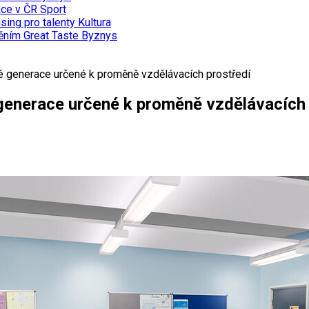
kce v ČR
Sport
sing pro talenty
Kultura
něním Great Taste
Byznys
vé generace určené k proměně vzdělávacích prostředí
 generace určené k proměně vzdělávacích