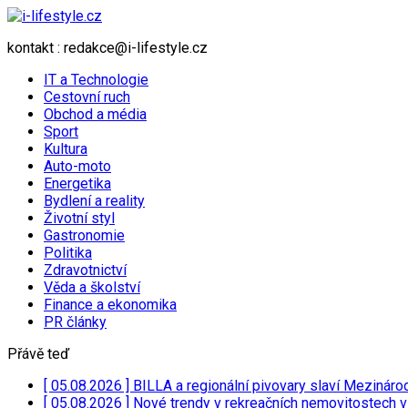
kontakt : redakce@i-lifestyle.cz
IT a Technologie
Cestovní ruch
Obchod a média
Sport
Kultura
Auto-moto
Energetika
Bydlení a reality
Životní styl
Gastronomie
Politika
Zdravotnictví
Věda a školství
Finance a ekonomika
PR články
Přávě teď
[ 05.08.2026 ]
BILLA a regionální pivovary slaví Mezináro
[ 05.08.2026 ]
Nové trendy v rekreačních nemovitostech 