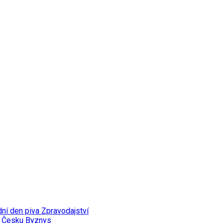
dní den piva
Zpravodajství
v Česku
Byznys