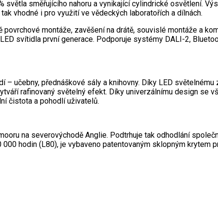
větla směřujícího nahoru a vynikající cylindrické osvětlení. Výsl
 tak vhodné i pro využití ve vědeckých laboratořích a dílnách.
ě povrchové montáže, zavěšení na drátě, souvislé montáže a kompa
 a LED svítidla první generace. Podporuje systémy DALI-2, Blueto
edí – učebny, přednáškové sály a knihovny. Díky LED světelnému 
ytváří rafinovaný světelný efekt. Díky univerzálnímu design se vš
ní čistota a pohodlí uživatelů.
ooru na severovýchodě Anglie. Podtrhuje tak odhodlání společno
100 000 hodin (L80), je vybaveno patentovaným sklopným krytem 