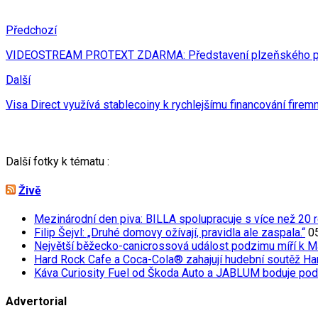
Předchozí
VIDEOSTREAM PROTEXT ZDARMA: Představení plzeňského pro
Další
Visa Direct využívá stablecoiny k rychlejšímu financování firem
Další fotky k tématu :
Živě
Mezinárodní den piva: BILLA spolupracuje s více než 20 r
Filip Šejvl: „Druhé domovy ožívají, pravidla ale zaspala.“
0
Největší běžecko-canicrossová událost podzimu míří k M
Hard Rock Cafe a Coca-Cola® zahajují hudební soutěž Har
Káva Curiosity Fuel od Škoda Auto a JABLUM boduje pod
Advertorial