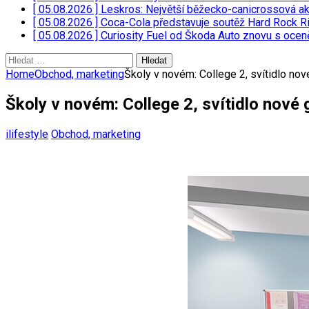
[ 05.08.2026 ]
Leskros: Největší běžecko-canicrossová a
[ 05.08.2026 ]
Coca-Cola představuje soutěž Hard Rock Ri
[ 05.08.2026 ]
Curiosity Fuel od Škoda Auto znovu s oce
Vyhledávání
Home
Obchod, marketing
Školy v novém: College 2, svítidlo no
Školy v novém: College 2, svítidlo nové
ilifestyle
Obchod, marketing