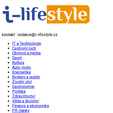
kontakt : redakce@i-lifestyle.cz
IT a Technologie
Cestovní ruch
Obchod a média
Sport
Kultura
Auto-moto
Energetika
Bydlení a reality
Životní styl
Gastronomie
Politika
Zdravotnictví
Věda a školství
Finance a ekonomika
PR články