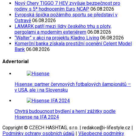
Nový Chery TIGGO 7 HEV zvyšuje bezpečnost pro
rodiny s 5* hodnocením Euro NCAP
06.08.2026
Evropská špička požárního sportu se představí v
Ostravě
06.08.2026
LAMARK patří mezi lídry českého trhu s ploty,
pergolami a moderním exteriérem
06.08.2026
“Walter” v akci na projektu Kladno Living
06.08.2026
Komerční banka získala prestižní ocenění Celent Model
Bank
06.08.2026
Advertorial
Hisense: partner červnových fotbalových šampionátů –
v USA, ale i na Slovensku
Chytrá budoucnost bydlení a herní zážitky podle
Hisense na IFA 2024
Copyright © CZECH HASHTAG, s.r.o. | redakce@i-lifestyle.cz |
Podmínky ochrany osobních údajů
|
Všeobecné podmínky