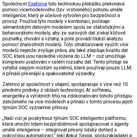
Společnost
Exaforce
tuto technickou překážku překonává
pomocí vícemodelového (tzv. vrstveného) pohonu umělé
inteligence, který je účelově vytvořen pro bezpečnost a
provoz. Používá tyto modely v kombinaci, počínaje
sémantickým datovým modelem spolu se statistickými a
behaviorálními modely, aby ze surových dat získal klíčové
poznatky, chování a vztahy, a poté provádí hlubší analýzu
pomocí znalostních modelů. Toto strukturované využití více
modelů nejenže zvyšuje práva, ale také zlepšuje kvalitu dat
SOC, která jsou následně vložena do LLM – což umožňuje
komplexní uvažování v celém rozsahu dat. Tento přístup se
vyhýbá slepým místům systémů, které používají pouze LLM,
a přináší přesnější a opakovatelné výsledky.
Zatímco je společnost v utajení, spolupracuje s více než 10
předními podniky z oblasti technologií, AI softwaru,
energetiky a výrobních trhů na zdokonalování tohoto přístupu
založeného na více modelech a přináší v tomto procesu jejich
týmům SOC významné přínosy.
„Naší vizí je poskytnout týmům SOC inteligentní platformu,
která umožní lidem bezproblémově spolupracovat s agenty
umělé inteligence – integrovat přesný lidský dohled s
pokročilou automatizací,“ řekl Ankur Singla, spoluzakladatel a