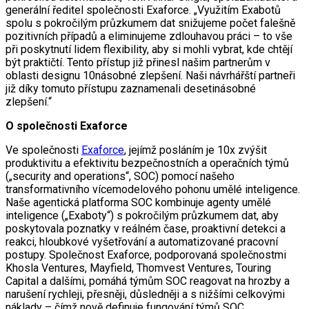
generální ředitel společnosti Exaforce. „Využitím Exabotů
spolu s pokročilým průzkumem dat snižujeme počet falešně
pozitivních případů a eliminujeme zdlouhavou práci – to vše
při poskytnutí lidem flexibility, aby si mohli vybrat, kde chtějí
být praktičtí. Tento přístup již přinesl našim partnerům v
oblasti designu 10násobné zlepšení. Naši návrhářští partneři
již díky tomuto přístupu zaznamenali desetinásobné
zlepšení.“
O společnosti Exaforce
Ve společnosti
Exaforce
, jejímž posláním je 10x zvýšit
produktivitu a efektivitu bezpečnostních a operačních týmů
(„security and operations“, SOC) pomocí našeho
transformativního vícemodelového pohonu umělé inteligence.
Naše agentická platforma SOC kombinuje agenty umělé
inteligence („Exaboty“) s pokročilým průzkumem dat, aby
poskytovala poznatky v reálném čase, proaktivní detekci a
reakci, hloubkové vyšetřování a automatizované pracovní
postupy. Společnost Exaforce, podporovaná společnostmi
Khosla Ventures, Mayfield, Thomvest Ventures, Touring
Capital a dalšími, pomáhá týmům SOC reagovat na hrozby a
narušení rychleji, přesněji, důsledněji a s nižšími celkovými
náklady – čímž nově definuje fungování týmů SOC.