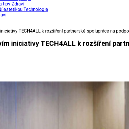
a tipy
Zdraví
dí estetikou
Technologie
aví
niciativy TECH4ALL k rozšíření partnerské spolupráce na podporu
ím iniciativy TECH4ALL k rozšíření part