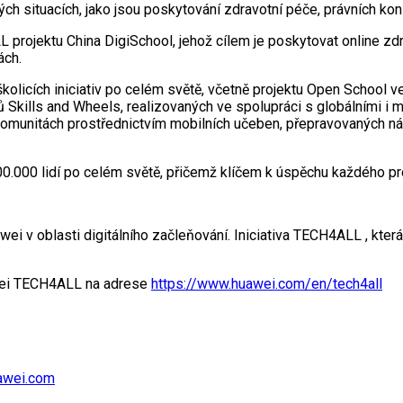
ch situacích, jako jsou poskytování zdravotní péče, právních konz
 projektu China DigiSchool, jehož cílem je poskytovat online zd
ách.
kolicích iniciativ po celém světě, včetně projektu Open School 
kills and Wheels, realizovaných ve spolupráci s globálními i mís
 komunitách prostřednictvím mobilních učeben, přepravovaných ná
400.000 lidí po celém světě, přičemž klíčem k úspěchu každého pr
 v oblasti digitálního začleňování. Iniciativa TECH4ALL , která
awei TECH4ALL na adrese
https://www.huawei.com/en/tech4all
awei.com