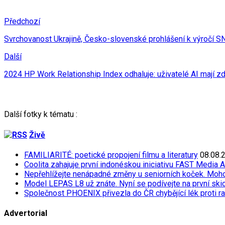
Předchozí
Svrchovanost Ukrajině, Česko-slovenské prohlášení k výročí S
Další
2024 HP Work Relationship Index odhaluje: uživatelé AI mají zdr
Další fotky k tématu :
Živě
FAMILIARITÉ: poetické propojení filmu a literatury
08.08.
Coolita zahajuje první indonéskou iniciativu FAST Media 
Nepřehlížejte nenápadné změny u seniorních koček. Moh
Model LEPAS L8 už znáte. Nyní se podívejte na první skicu
Společnost PHOENIX přivezla do ČR chybějící lék proti r
Advertorial