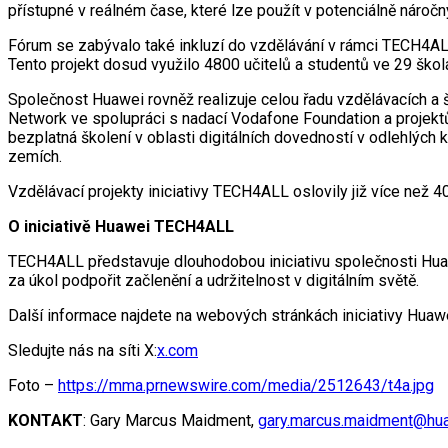
přístupné v reálném čase, které lze použít v potenciálně náročný
Fórum se zabývalo také inkluzí do vzdělávání v rámci TECH4ALL
Tento projekt dosud využilo 4800 učitelů a studentů ve 29 škol
Společnost Huawei rovněž realizuje celou řadu vzdělávacích a š
Network ve spolupráci s nadací Vodafone Foundation a projektů S
bezplatná školení v oblasti digitálních dovedností v odlehlých
zemích.
Vzdělávací projekty iniciativy TECH4ALL oslovily již více než 
O iniciativě Huawei TECH4ALL
TECH4ALL představuje dlouhodobou iniciativu společnosti Huawei
za úkol podpořit začlenění a udržitelnost v digitálním světě.
Další informace najdete na webových stránkách iniciativy Hu
Sledujte nás na síti X:
x.com
Foto –
https://mma.prnewswire.com/media/2512643/t4a.jpg
KONTAKT
: Gary Marcus Maidment,
gary.marcus.maidment@hu