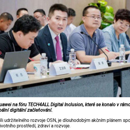
ei na fóru TECH4ALL Digital Inclusion, které se konalo v rámci
bální digitální začleňování.
íli udržitelného rozvoje OSN, je dlouhodobým akčním plánem spole
votního prostředí, zdraví a rozvoje.