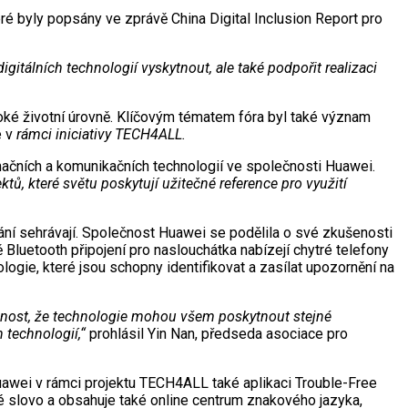
eré byly popsány ve zprávě China Digital Inclusion Report pro
tálních technologií vyskytnout, ale také podpořit realizaci
soké životní úrovně. Klíčovým tématem fóra byl také význam
 v
rámci iniciativy TECH4ALL.
mačních a komunikačních technologií ve společnosti Huawei.
ů, které světu poskytují užitečné reference pro využití
vání sehrávají. Společnost Huawei se podělila o své zkušenosti
luetooth připojení pro naslouchátka nabízejí chytré telefony
logie, které jsou schopny identifikovat a zasílat upozornění na
tečnost, že technologie mohou všem poskytnout stejné
 technologií,“
prohlásil Yin Nan, předseda asociace pro
uawei v rámci projektu TECH4ALL také aplikaci Trouble-Free
é slovo a obsahuje také online centrum znakového jazyka,