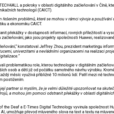
y TECH4ALL a pokroky v oblasti digitálního začleňování v Číně, kt
ikačních technologií (CAICT).
ešením problémů, které se mohou v rámci vývoje a používání digi
litiku a ekonomiku CAICT.
nit překážky v dostupnosti informací, rovných příležitostí a vy
 začleňování, jako jsou projekty společnosti Huawei, realizované
čleňování,“ konstatoval Jeffrey Zhou, prezident marketingu infor
emi, univerzitami a nevládními organizacemi na realizaci projekt
gitalizace.“
ali problematikou role, kterou technologie v digitálním začleňo
ch osob a dětí již od počátku samotného návrhu výrobku. Kromě B
aždý měsíc využívá přibližně 10 milionů lidí. Patří mezi ně techno
m postižením.
 její partner si myslím, že je velmi důležité upozorňovat na sku
drojů, a mohou jim pomoci odstranit překážky v oblasti digitálních
of the Deaf a E-Times Digital Technology vyvinula společnost H
d AI, umožňuje převod mluveného slova na text a textu na mluven