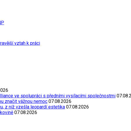
NP
avější vztah k práci
2026
Alliance ve spolupráci s předními vysílacími společnostmi
07.08.
ou značit vážnou nemoc
07.08.2026
, z níž vzešla leopardí estetika
07.08.2026
akovině
07.08.2026