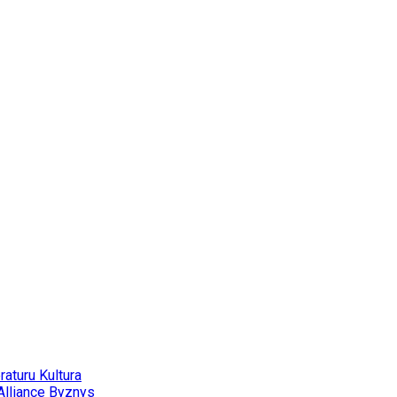
eraturu
Kultura
Alliance
Byznys