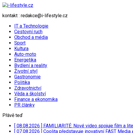
kontakt : redakce@i-lifestyle.cz
IT a Technologie
Cestovní ruch
Obchod a média
Sport
Kultura
Auto-moto
Energetika
Bydlení a reality
Životní styl
Gastronomie
Politika
Zdravotnictví
Věda a školství
Finance a ekonomika
PR články
Přávě teď
[ 08.08.2026 ]
FAMILIARITÉ: Nové video spojuje film a lit
[ 07.08.2026 ]
Coolita představuje inovativní FAST Media 