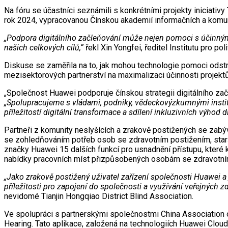
Na fóru se účastníci seznámili s konkrétními projekty iniciativ
rok 2024, vypracovanou Čínskou akademií informačních a komun
„Podpora digitálního začleňování může nejen pomoci s účinným ř
našich celkových cílů,“
řekl Xin Yongfei, ředitel Institutu pro po
Diskuse se zaměřila na to, jak mohou technologie pomoci odstra
mezisektorových partnerství na maximalizaci účinnosti projektů
„Společnost Huawei podporuje čínskou strategii digitálního za
„Spolupracujeme s vládami, podniky, vědeckovýzkumnými instituc
příležitostí digitální transformace a sdílení inkluzivních výhod di
Partneři z komunity neslyšících a zrakově postižených se zabýv
se zohledňováním potřeb osob se zdravotním postižením, starší
značky Huawei 15 dalších funkcí pro usnadnění přístupu, které k
nabídky pracovních míst přizpůsobených osobám se zdravotní
„Jako zrakově postižený uživatel zařízení společnosti Huawei a
příležitosti pro zapojení do společnosti a využívání veřejných z
nevidomé Tianjin Hongqiao District Blind Association.
Ve spolupráci s partnerskými společnostmi China Association 
Hearing. Tato aplikace, založená na technologiích Huawei Clou