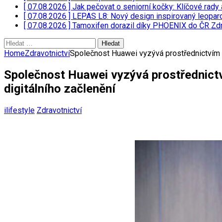
[ 07.08.2026 ]
Jak pečovat o seniorní kočky: Klíčové rady 
[ 07.08.2026 ]
LEPAS L8: Nový design inspirovaný leopar
[ 07.08.2026 ]
Tamoxifen dorazil díky PHOENIX do ČR
Zdr
Vyhledávání
Home
Zdravotnictví
Společnost Huawei vyzývá prostřednictvím i
Společnost Huawei vyzývá prostřednictv
digitálního začlenění
ilifestyle
Zdravotnictví