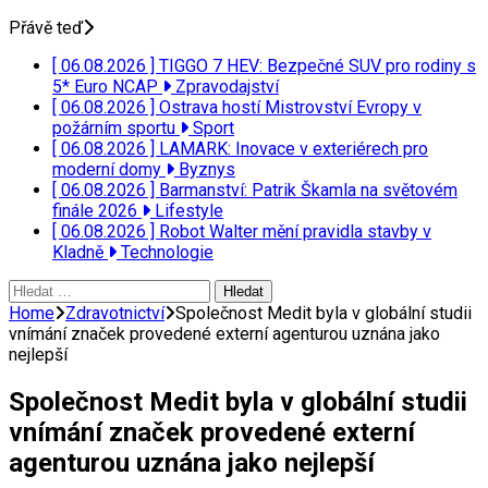
Přávě teď
[ 06.08.2026 ]
TIGGO 7 HEV: Bezpečné SUV pro rodiny s
5* Euro NCAP
Zpravodajství
[ 06.08.2026 ]
Ostrava hostí Mistrovství Evropy v
požárním sportu
Sport
[ 06.08.2026 ]
LAMARK: Inovace v exteriérech pro
moderní domy
Byznys
[ 06.08.2026 ]
Barmanství: Patrik Škamla na světovém
finále 2026
Lifestyle
[ 06.08.2026 ]
Robot Walter mění pravidla stavby v
Kladně
Technologie
Vyhledávání
Home
Zdravotnictví
Společnost Medit byla v globální studii
vnímání značek provedené externí agenturou uznána jako
nejlepší
Společnost Medit byla v globální studii
vnímání značek provedené externí
agenturou uznána jako nejlepší