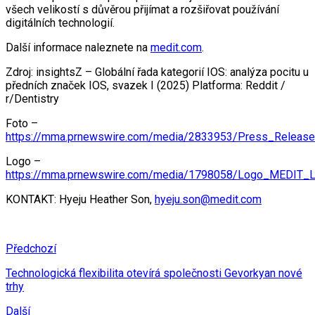
všech velikostí s důvěrou přijímat a rozšiřovat používání
digitálních technologií.
Další informace naleznete na
medit.com
.
Zdroj: insightsZ – Globální řada kategorií IOS: analýza pocitu u
předních značek IOS, svazek I (2025) Platforma: Reddit /
r/Dentistry
Foto –
https://mma.prnewswire.com/media/2833953/Press_Relea
Logo –
https://mma.prnewswire.com/media/1798058/Logo_MEDIT_L
KONTAKT: Hyeju Heather Son,
hyeju.son@medit.com
Předchozí
Technologická flexibilita otevírá společnosti Gevorkyan nové
trhy
Další