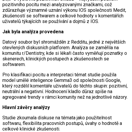
pozitivního pocitu mezi analyzovanými značkami, což
zdůrazňuje významné uznání výkonu IOS společnosti Medit,
zkušeností se softwarem a celkové hodnoty v komentářích
uživatelů týkajících se používání a dojmů z IOS.
Jak byla analýza provedena
Datový soubor byl shromážděn z Redditu, jedné z největších
otevřených diskusních platforem. Analýza se zaměřila na
komunitu r/Dentistry, kde si lékaři často vyměňují poznatky o
skenerech, klinických postupech a zkušenostech se
softwarem.
Pro klasifikaci pocitu a interpretaci témat studie použila
model umělé inteligence Gemma3 od společnosti Google,
který rozdělil komentáře uživatelů do těchto skupin: pozitivní,
neutrální a negativní. Hodnocení kladlo důraz spíše na
agregované trendy v rámci komunity než na jednotlivé názory.
Hlavní závěry analýzy
Studie zkoumala diskuse na témata jako použitelnost
softwaru, flexibilita pracovních postupů, úvahy o hodnotě a
celkové klinické zkušenosti.