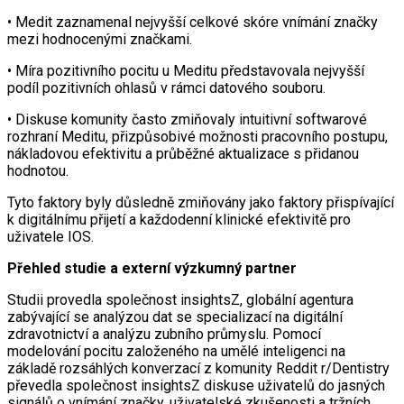
• Medit zaznamenal nejvyšší celkové skóre vnímání značky
mezi hodnocenými značkami.
• Míra pozitivního pocitu u Meditu představovala nejvyšší
podíl pozitivních ohlasů v rámci datového souboru.
• Diskuse komunity často zmiňovaly intuitivní softwarové
rozhraní Meditu, přizpůsobivé možnosti pracovního postupu,
nákladovou efektivitu a průběžné aktualizace s přidanou
hodnotou.
Tyto faktory byly důsledně zmiňovány jako faktory přispívající
k digitálnímu přijetí a každodenní klinické efektivitě pro
uživatele IOS.
Přehled studie a externí výzkumný partner
Studii provedla společnost insightsZ, globální agentura
zabývající se analýzou dat se specializací na digitální
zdravotnictví a analýzu zubního průmyslu. Pomocí
modelování pocitu založeného na umělé inteligenci na
základě rozsáhlých konverzací z komunity Reddit r/Dentistry
převedla společnost insightsZ diskuse uživatelů do jasných
signálů o vnímání značky, uživatelské zkušenosti a tržních