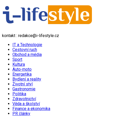
kontakt : redakce@i-lifestyle.cz
IT a Technologie
Cestovní ruch
Obchod a média
Sport
Kultura
Auto-moto
Energetika
Bydlení a reality
Životní styl
Gastronomie
Politika
Zdravotnictví
Věda a školství
Finance a ekonomika
PR články