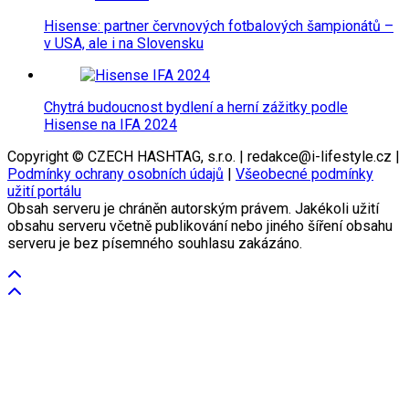
Hisense: partner červnových fotbalových šampionátů –
v USA, ale i na Slovensku
Chytrá budoucnost bydlení a herní zážitky podle
Hisense na IFA 2024
Copyright © CZECH HASHTAG, s.r.o. | redakce@i-lifestyle.cz |
Podmínky ochrany osobních údajů
|
Všeobecné podmínky
užití portálu
Obsah serveru je chráněn autorským právem. Jakékoli užití
obsahu serveru včetně publikování nebo jiného šíření obsahu
serveru je bez písemného souhlasu zakázáno.