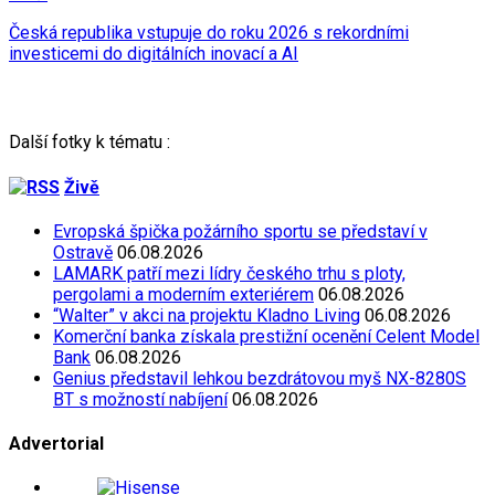
Česká republika vstupuje do roku 2026 s rekordními
investicemi do digitálních inovací a AI
Další fotky k tématu :
Živě
Evropská špička požárního sportu se představí v
Ostravě
06.08.2026
LAMARK patří mezi lídry českého trhu s ploty,
pergolami a moderním exteriérem
06.08.2026
“Walter” v akci na projektu Kladno Living
06.08.2026
Komerční banka získala prestižní ocenění Celent Model
Bank
06.08.2026
Genius představil lehkou bezdrátovou myš NX-8280S
BT s možností nabíjení
06.08.2026
Advertorial