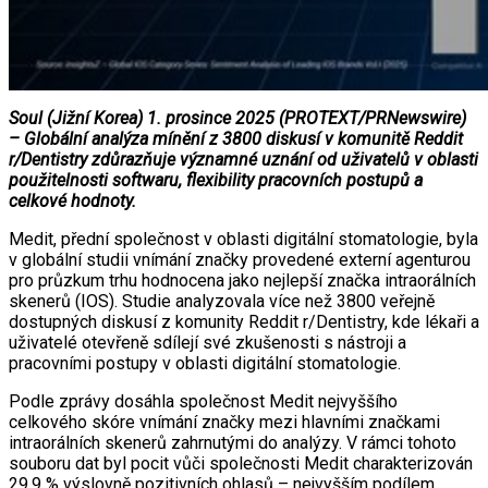
Soul (Jižní Korea) 1. prosince 2025 (PROTEXT/PRNewswire)
– Globální analýza mínění z 3800 diskusí v komunitě Reddit
r/Dentistry zdůrazňuje významné uznání od uživatelů v oblasti
použitelnosti softwaru, flexibility pracovních postupů a
celkové hodnoty.
Medit, přední společnost v oblasti digitální stomatologie, byla
v globální studii vnímání značky provedené externí agenturou
pro průzkum trhu hodnocena jako nejlepší značka intraorálních
skenerů (IOS). Studie analyzovala více než 3800 veřejně
dostupných diskusí z komunity Reddit r/Dentistry, kde lékaři a
uživatelé otevřeně sdílejí své zkušenosti s nástroji a
pracovními postupy v oblasti digitální stomatologie.
Podle zprávy dosáhla společnost Medit nejvyššího
celkového skóre vnímání značky mezi hlavními značkami
intraorálních skenerů zahrnutými do analýzy. V rámci tohoto
souboru dat byl pocit vůči společnosti Medit charakterizován
29,9 % výslovně pozitivních ohlasů – nejvyšším podílem