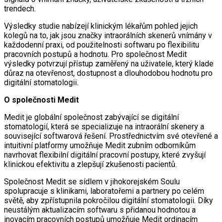
trendech.
Výsledky studie nabízejí klinickým lékařům pohled jejich
kolegů na to, jak jsou značky intraorálních skenerů vnímány v
každodenní praxi, od použitelnosti softwaru po flexibilitu
pracovních postupů a hodnotu. Pro společnost Medit
výsledky potvrzují přístup zaměřený na uživatele, který klade
důraz na otevřenost, dostupnost a dlouhodobou hodnotu pro
digitální stomatologii.
O společnosti Medit
Medit je globální společnost zabývající se digitální
stomatologií, která se specializuje na intraorální skenery a
související softwarová řešení. Prostřednictvím své otevřené a
intuitivní platformy umožňuje Medit zubním odborníkům
navrhovat flexibilní digitální pracovní postupy, které zvyšují
klinickou efektivitu a zlepšují zkušenosti pacientů.
Společnost Medit se sídlem v jihokorejském Soulu
spolupracuje s klinikami, laboratořemi a partnery po celém
světě, aby zpřístupnila pokročilou digitální stomatologii. Díky
neustálým aktualizacím softwaru s přidanou hodnotou a
inovacím pracovních postupů umožňuje Medit ordinacím