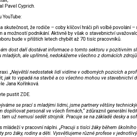
tav;
l Pavel Cyprich.
u YouTube:
utečnost, že rodiče – coby klíčoví hráči při volbě povolání – n
m a možností podnikání. Aktivně by však o stavebnictví uvažovalo
boru bude v příštích letech chybět až 70 tisíc pracovníků.
se nám dost daří dostávat informace o tomto sektoru v pozitivním 
du mladých, ale upřímně, nedokážeme všechno z domácích zdroj
axi. „
Největší nedostatek lidí vidíme v odborných pozicích a profe
t, jak to vypadá na stavbě a co všechno mohou ve stavebnictví dě
le Jana Kořínková.
ete pustit ZDE.
ýváme se prací s mladými lidmi, jsme partnery většiny technický
nám doplňovat personál ve všech firmách,
“ zdůraznil generální ře
, tam už nemusí sedět strojník. Pracuje se na základě desky a 
ládeží v pracovní náplni. „
Pracuji s tisíci žáky během školního 
pro žáky, rodiny a děti. Vysvětlujeme různé profese v jednotliv