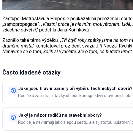
Zástupci Metrostavu a Purposie poukázali na přirozenou soutěži
„samopropagace“. „
Vlastní práce je hlavním motivátorem. Lidé, k
všechna odvětví
,“ podtrhla Jana Kořínková.
Zaznělo také téma výdělků. „
Tři čtyři roky zpátky jsme na tom n
druhého místa
,“ konstatoval prezident svazu Jiří Nouza. Rych
Nebavme se o tom, kolik si vyděláte, ale o tom, co budete umět
Často kladené otázky
Jaké jsou hlavní bariéry při výběru technických oborů?
Rodiče a žáci mají otázky ohledně perspektivy stavebních obo
Jaký je názor rodičů na stavební obory?
Rodiče je nevnímají jako slepou cestu, ale s jistotou uplatnění 