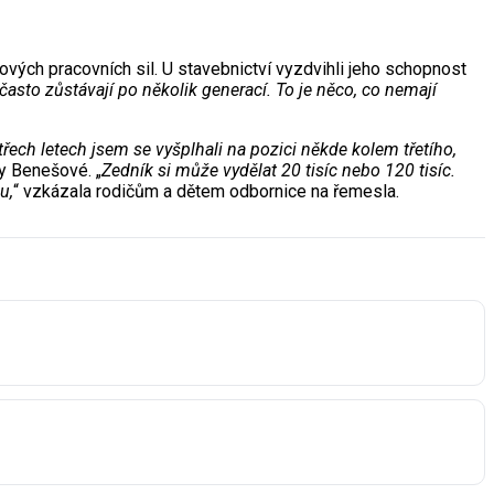
vých pracovních sil. U stavebnictví vyzdvihli jeho schopnost
a často zůstávají po několik generací. To je něco, co nemají
 třech letech jsem se vyšplhali na pozici někde kolem třetího,
y Benešové. „
Zedník si může vydělat 20 tisíc nebo 120 tisíc.
u,
“ vzkázala rodičům a dětem odbornice na řemesla.