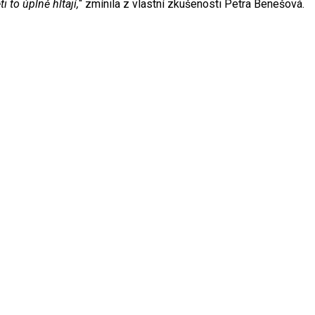
i to úplně hltají,
“ zmínila z vlastní zkušenosti Petra Benešová.