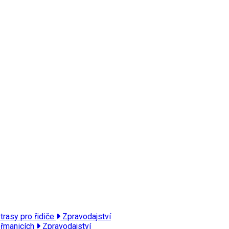
trasy pro řidiče
Zpravodajství
eřmanicích
Zpravodajství