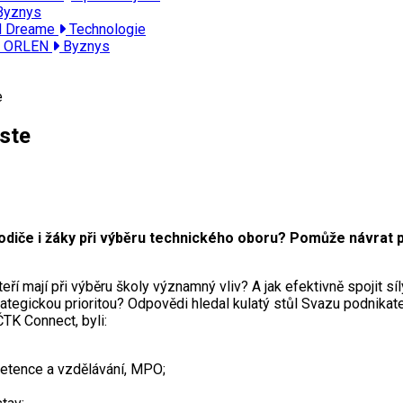
yznys
od Dreame
Technologie
od ORLEN
Byznys
e
oste
 rodiče i žáky při výběru technického oboru? Pomůže návrat 
 mají při výběru školy významný vliv? A jak efektivně spojit síly
trategickou prioritou? Odpovědi hledal kulatý stůl Svazu podnikate
TK Connect, byli:
etence a vzdělávání, MPO;