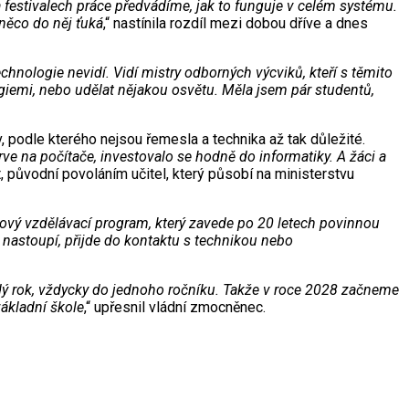
 festivalech práce předvádíme, jak to funguje v celém systému.
 něco do něj ťuká
,“ nastínila rozdíl mezi dobou dříve a dnes
hnologie nevidí. Vidí mistry odborných výcviků, kteří s těmito
giemi, nebo udělat nějakou osvětu. Měla jsem pár studentů,
 podle kterého nejsou řemesla a technika až tak důležité.
ve na počítače, investovalo se hodně do informatiky. A žáci a
rt, původní povoláním učitel, který působí na ministerstvu
cový vzdělávací program, který zavede po 20 letech povinnou
 nastoupí, přijde do kontaktu s technikou nebo
ý rok, vždycky do jednoho ročníku. Takže v roce 2028 začneme
základní škole
,“ upřesnil vládní zmocněnec.