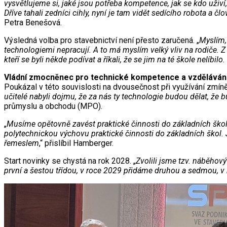
vysvětlujeme si, jaké jsou potřeba kompetence, jak se kdo uži
Dříve tahali zedníci cihly, nyní je tam vidět sedícího robota a č
Petra Benešová.
Výsledná volba pro stavebnictví není přesto zaručená. „
Myslím,
technologiemi nepracují. A to má myslím velký vliv na rodiče. 
kteří se byli někde podívat a říkali, že se jim na té škole nelíbilo
Vládní zmocněnec pro technické kompetence a vzděláván
Poukázal v této souvislosti na dvousečnost při využívání zmíně
učitelé nabyli dojmu, že za nás ty technologie budou dělat, že 
průmyslu a obchodu (MPO).
„
Musíme opětovně zavést praktické činnosti do základních škol
polytechnickou výchovu praktické činnosti do základních škol. 
řemeslem
,“ přislíbil Hamberger.
Start novinky se chystá na rok 2028. „
Zvolili jsme tzv. náběho
první a šestou třídou, v roce 2029 přidáme druhou a sedmou, v 