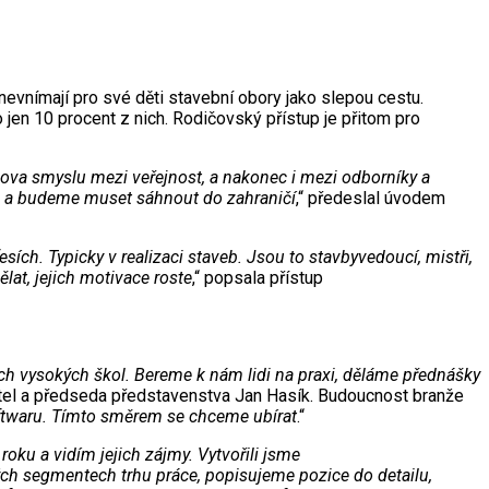
evnímají pro své děti stavební obory jako slepou cestu.
 jen 10 procent z nich. Rodičovský přístup je přitom pro
slova smyslu mezi veřejnost, a nakonec i mezi odborníky a
ů a budeme muset sáhnout do zahraničí
,“ předeslal úvodem
sích. Typicky v realizaci staveb. Jsou to stavbyvedoucí, mistři,
lat, jejich motivace roste
,“ popsala přístup
ch vysokých škol. Bereme k nám lidi na praxi, děláme přednášky
ditel a předseda představenstva Jan Hasík. Budoucnost branže
softwaru. Tímto směrem se chceme ubírat
.“
roku a vidím jejich zájmy. Vytvořili jsme
ých segmentech trhu práce, popisujeme pozice do detailu,