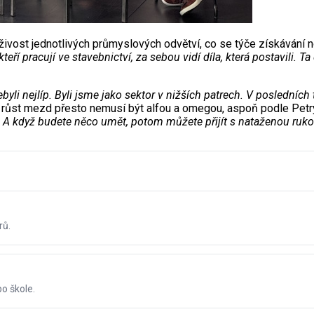
vost jednotlivých průmyslových odvětví, co se týče získávání no
teří pracují ve stavebnictví, za sebou vidí díla, která postavili. T
ebyli nejlíp. Byli jsme jako sektor v nižších patrech. V posledních
lý růst mezd přesto nemusí být alfou a omegou, aspoň podle Petr
. A když budete něco umět, potom můžete přijít s nataženou ruko
rů.
po škole.