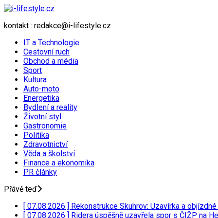
kontakt : redakce@i-lifestyle.cz
IT a Technologie
Cestovní ruch
Obchod a média
Sport
Kultura
Auto-moto
Energetika
Bydlení a reality
Životní styl
Gastronomie
Politika
Zdravotnictví
Věda a školství
Finance a ekonomika
PR články
Přávě teď
[ 07.08.2026 ]
Rekonstrukce Skuhrov: Uzavírka a objízdné 
[ 07.08.2026 ]
Ridera úspěšně uzavřela spor s ČIŽP na H