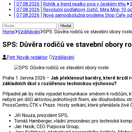
[ 07.08.2026 ]
Rohlík a trend nealko piva v českém trhu
B
[ 07.08.2026 ]
Revoluční podlahový čistič: Mira Mop 10 
[ 07.08.2026 ]
Nová samoobslužná prodejna Stop Cafe 
Vyhledávání
Home
Vzdělávání
SPS: Důvěra rodičů ve stavební obory rost
SPS: Důvěra rodičů ve stavební obory r
Petr Novák redaktor
Vzdělávání
Praha 1. června 2026 –
Jak překlenout bariéry, které brzdí
základních škol s rozšířenou technickou výchovou?
Případně jak by měla vypadat komunikace směrem k rodičům, kteří
nebylo jen dílčí aktivitou jednotlivých firem, ale dlouhodobou s
PressCentru ČTK v Praze. Hosty setkání, které přenášela živě Č
Jiří Nouza, prezident SPS;
Tomáš Hamberger, vládní zmocněnec pro technické komp
Jan Hasík, CEO Purposia Group;