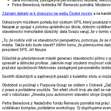
Jana Kořínková, zástupkyně personálního ředitele, Metros
Petra Benešová, ředitelka NF Řemeslo pomáhá. Moderova
Záznam debaty je k dispozici na webu České noviny
a na kanál
Odrazovým můstkem pořadu byl výzkum SPS, který poukázal na sk
Naopak je spojují s jistotou uplatnění po škole, dobrým výdělke
stavebnictví mimořádně důležitý: data Svazu varují, že v tomto o
„
To, že rodiče vidí ve stavebnictví perspektivu, potvrzuje, že 
média. Takže kdo bude stavět? Věřím tomu, že přemluvíme řa
prezident SPS Jiří Nouza.
Důležité je představovat mladé generaci stavebnictví přímo v pr
opraváři a dělnické profese. Jakmile mají studenti možnost vidě
pražské společnosti Metrostav zástupkyně personálního ředite
Sestřih důležitých a zajímavých pasáží z kulatého stolu si můž
Obdobně si počínají v Purposia Group se sídlem v Ostravě. „
Zab
z praxe a pořádáme soutěže. Ten efekt chvíli trvá, ale daří se 
vidí v robotizaci. „
Dneska jsou autonomní stavební stroje Grejdr
Petra Benešová z Nadačního fondu Řemeslo pomáhá má práci s m
vzdělávací komplex, pořádáme workshopy. Ty doplňujeme eventy 