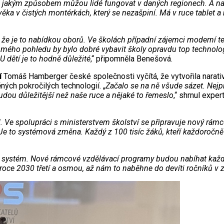
ví, jakým způsobem můžou lidé fungovat v daných regionech. A na
lověka v čistých montérkách, který se nezašpiní. Má v ruce tablet a
 že je to nabídkou oborů. Ve školách případní zájemci moderní tec
Z mého pohledu by bylo dobré vybavit školy opravdu top technolo
. U dětí je to hodně důležité
,“ připomněla Benešová.
í
Tomáš Hamberger české společnosti vyčítá, že vytvořila narativ,
ných pokročilých technologií. „
Začalo se na ně všude sázet. Nejpr
budou důležitější než naše ruce a nějaké to řemeslo
,“ shrnul expe
. Ve spolupráci s ministerstvem školství se připravuje nový rám
Je to systémová změna. Každý z 100 tisíc žáků, kteří každoročně
vý systém. Nové rámcové vzdělávací programy budou nabíhat každ
roce 2030 třetí a osmou, až nám to naběhne do devíti ročníků v 