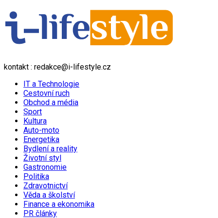
kontakt : redakce@i-lifestyle.cz
IT a Technologie
Cestovní ruch
Obchod a média
Sport
Kultura
Auto-moto
Energetika
Bydlení a reality
Životní styl
Gastronomie
Politika
Zdravotnictví
Věda a školství
Finance a ekonomika
PR články