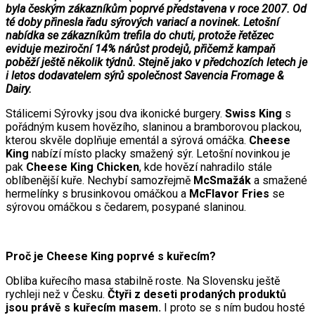
byla českým zákazníkům poprvé představena v roce 2007. Od
té doby přinesla řadu sýrových variací a novinek. Letošní
nabídka se zákazníkům trefila do chuti, protože řetězec
eviduje meziroční 14% nárůst prodejů, přičemž kampaň
poběží ještě několik týdnů. Stejně jako v předchozích letech je
i letos dodavatelem sýrů společnost Savencia Fromage &
Dairy.
Stálicemi Sýrovky jsou dva ikonické burgery.
Swiss King
s
pořádným kusem hovězího, slaninou a bramborovou plackou,
kterou skvěle doplňuje ementál a sýrová omáčka.
Cheese
King
nabízí místo placky smažený sýr. Letošní novinkou je
pak
Cheese King Chicken
, kde hovězí nahradilo stále
oblíbenější kuře. Nechybí samozřejmě
McSmažák
a smažené
hermelínky s brusinkovou omáčkou a
McFlavor Fries
se
sýrovou omáčkou s čedarem, posypané slaninou.
Proč je Cheese King poprvé s kuřecím?
Obliba kuřecího masa stabilně roste. Na Slovensku ještě
rychleji než v Česku.
Čtyři z deseti prodaných produktů
jsou právě s kuřecím masem.
I proto se s ním budou hosté