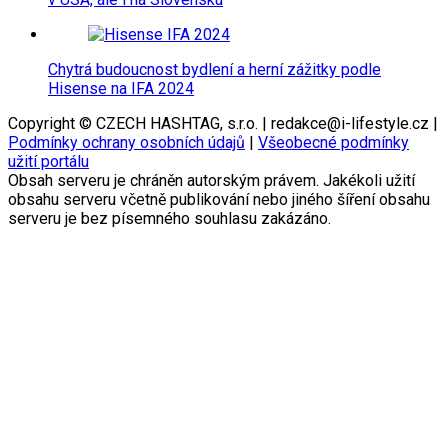
Chytrá budoucnost bydlení a herní zážitky podle
Hisense na IFA 2024
Copyright © CZECH HASHTAG, s.r.o. | redakce@i-lifestyle.cz |
Podmínky ochrany osobních údajů
|
Všeobecné podmínky
užití portálu
Obsah serveru je chráněn autorským právem. Jakékoli užití
obsahu serveru včetně publikování nebo jiného šíření obsahu
serveru je bez písemného souhlasu zakázáno.