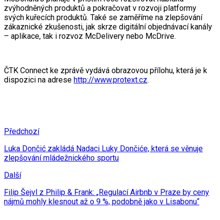
zvýhodněných produktů a pokračovat v rozvoji platformy
svých kuřecích produktů. Také se zaměříme na zlepšování
zákaznické zkušenosti, jak skrze digitální objednávací kanály
– aplikace, tak i rozvoz McDelivery nebo McDrive.
ČTK Connect ke zprávě vydává obrazovou přílohu, která je k
dispozici na adrese
http://www.protext.cz
.
Předchozí
Luka Dončić zakládá Nadaci Luky Dončiće, která se věnuje
zlepšování mládežnického sportu
Další
Filip Šejvl z Philip & Frank: „Regulací Airbnb v Praze by ceny
nájmů mohly klesnout až o 9 %, podobně jako v Lisabonu“