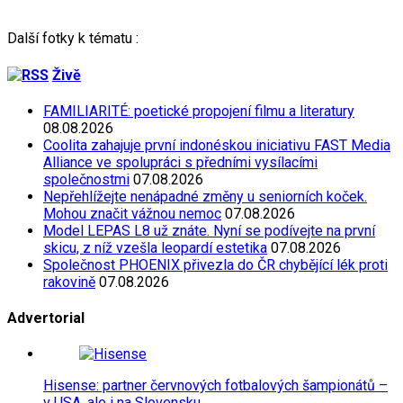
Další fotky k tématu :
Živě
FAMILIARITÉ: poetické propojení filmu a literatury
08.08.2026
Coolita zahajuje první indonéskou iniciativu FAST Media
Alliance ve spolupráci s předními vysílacími
společnostmi
07.08.2026
Nepřehlížejte nenápadné změny u seniorních koček.
Mohou značit vážnou nemoc
07.08.2026
Model LEPAS L8 už znáte. Nyní se podívejte na první
skicu, z níž vzešla leopardí estetika
07.08.2026
Společnost PHOENIX přivezla do ČR chybějící lék proti
rakovině
07.08.2026
Advertorial
Hisense: partner červnových fotbalových šampionátů –
v USA, ale i na Slovensku