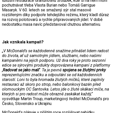
luxusní restaurace Grandhotelu Šroubek, kde si na něm mohl
pochutnávat třeba Vlasta Burian nebo Tomáš Garrigue
Masaryk. V 60. letech se smažený sýr stal masově
rozšířeným díky podpoře tehdejšího režimu, který kladl důraz
na rozvoj polotovarů a rychle připravovaných jídel. V době
nedostatku masa navíc představoval chutnou alternativu.
Jak vznikala kampaň?
„V McDonald’s se každodenně snažíme přinášet lidem radost
do života, ať už samotným jídlem, službami, nebo našimi
kampaněmi na jejich podporu. Už dva roky je proto sezonní
edice se sýrovými produkty doprovázena kampaní z platformy
‚Radovat se jako malí‘
. Ta je pevně
spojena se žlutými prvky
reprezentujícími značku a odpoutání se od každodenních
starostí. Loni to byla hromada žlutých míčků, které zaplnily
restauraci až skoro po strop, nebo balonkový bazén před
olomouckým OC Šantovka. Letos jde o žluté skákací míče, na
kterých si pro radost může obrazně zaskákat každý,“
vysvětluje Martin Troup, marketingový ředitel McDonald’s pro
Česko, Slovensko a Ukrajinu.
McDonald’s plánuje v příštím roce rozšiřovat nabídku