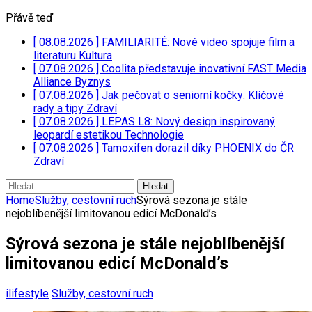
Přávě teď
[ 08.08.2026 ]
FAMILIARITÉ: Nové video spojuje film a
literaturu
Kultura
[ 07.08.2026 ]
Coolita představuje inovativní FAST Media
Alliance
Byznys
[ 07.08.2026 ]
Jak pečovat o seniorní kočky: Klíčové
rady a tipy
Zdraví
[ 07.08.2026 ]
LEPAS L8: Nový design inspirovaný
leopardí estetikou
Technologie
[ 07.08.2026 ]
Tamoxifen dorazil díky PHOENIX do ČR
Zdraví
Vyhledávání
Home
Služby, cestovní ruch
Sýrová sezona je stále
nejoblíbenější limitovanou edicí McDonald’s
Sýrová sezona je stále nejoblíbenější
limitovanou edicí McDonald’s
ilifestyle
Služby, cestovní ruch