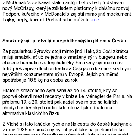
v McDonald’s setkávat stále častěji. Letos byl představen
nový McCrispy, který je základem platformy k dalšímu rozvoji.
Podporu kuřecího v McDonald’s zajistil mimo jiné mockument
Lajky, hejty, kuřecí
. Přehrát si ho můžete
zde
.
Smažený sýr je čtvrtým nejoblíbenějším jídlem v Česku
Za popularitou Sýrovky stojí mimo jiné i fakt, že Češi zkrátka
milují smažák, ať už se jedná o smažený sýr v burgeru, nebo
obalené hermelínové trojúhelníčky. Smažený sýr má u nás
totiž překvapivě dlouhou tradici a Češi jsou dokonce sedmým
největším konzumentem sýrů v Evropě. Jejich průměrná
spotřeba je 18,8 kg na osobu za rok.
Historie smaženého sýra sahá až do 14. století, kdy se
poprvé objevil mezi recepty v knize Le Ménagier de Paris. Na
přelomu 19. a 20. století pak našel své místo na talířích
chudých vídeňských rodin, kde sloužil jako dostupná
alternativa klasického řízku.
Z Vídně si tato lahůdka rychle našla cestu do české kuchyně a
v roce 1936 se smažený sýr objevil také na jídelním lístku