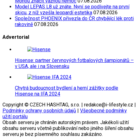
Mohou značit vážnou nemoc
07.08.2026
Model LEPAS L8 už znáte. Nyní se podívejte na první
skicu, z níž vzešla leopardí estetika
07.08.2026
Společnost PHOENIX přivezla do ČR chybějící lék proti
rakovině
07.08.2026
Advertorial
Hisense: partner červnových fotbalových šampionátů –
v USA, ale i na Slovensku
Chytrá budoucnost bydlení a herní zážitky podle
Hisense na IFA 2024
Copyright © CZECH HASHTAG, s.r.o. | redakce@i-lifestyle.cz |
Podmínky ochrany osobních údajů
|
Všeobecné podmínky
užití portálu
Obsah serveru je chráněn autorským právem. Jakékoli užití
obsahu serveru včetně publikování nebo jiného šíření obsahu
serveru je bez písemného souhlasu zakázáno.