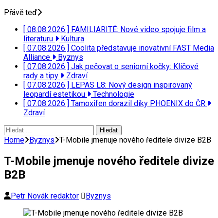
Přávě teď
[ 08.08.2026 ]
FAMILIARITÉ: Nové video spojuje film a
literaturu
Kultura
[ 07.08.2026 ]
Coolita představuje inovativní FAST Media
Alliance
Byznys
[ 07.08.2026 ]
Jak pečovat o seniorní kočky: Klíčové
rady a tipy
Zdraví
[ 07.08.2026 ]
LEPAS L8: Nový design inspirovaný
leopardí estetikou
Technologie
[ 07.08.2026 ]
Tamoxifen dorazil díky PHOENIX do ČR
Zdraví
Vyhledávání
Home
Byznys
T-Mobile jmenuje nového ředitele divize B2B
T-Mobile jmenuje nového ředitele divize
B2B
Petr Novák redaktor
Byznys