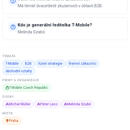
Má téměř dvacetileté zkušenosti v oblasti B2B.
Kdo je generální ředitelka T-Mobile?
Melinda Szabó.
TÉMATA
T-Mobile
B2B
řízení strategie
firemní zákazníci
obchodní vztahy
FIRMY A ORGANIZACE
T-Mobile Czech Republic
OSOBY
Michal Müller
Peter Laco
Melinda Szabó
MÍSTA
Praha