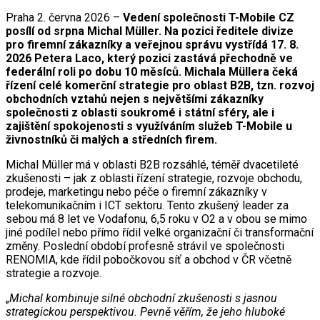
Praha 2. června 2026 –
Vedení společnosti T-Mobile CZ
posílí od srpna Michal Müller. Na pozici ředitele divize
pro firemní zákazníky a veřejnou správu vystřídá 17. 8.
2026 Petera Laco, který pozici zastává přechodně ve
federální roli po dobu 10 měsíců. Michala Müllera čeká
řízení celé komerční strategie pro oblast B2B, tzn. rozvoj
obchodních vztahů nejen s největšími zákazníky
společnosti z oblasti soukromé i státní sféry, ale i
zajištění spokojenosti s využíváním služeb T-Mobile u
živnostníků či malých a středních firem.
Michal Müller má v oblasti B2B rozsáhlé, téměř dvacetileté
zkušenosti – jak z oblasti řízení strategie, rozvoje obchodu,
prodeje, marketingu nebo péče o firemní zákazníky v
telekomunikačním i ICT sektoru. Tento zkušený leader za
sebou má 8 let ve Vodafonu, 6,5 roku v O2 a v obou se mimo
jiné podílel nebo přímo řídil velké organizační či transformační
změny. Poslední období profesně strávil ve společnosti
RENOMIA, kde řídil pobočkovou síť a obchod v ČR včetně
strategie a rozvoje.
„
Michal kombinuje silné obchodní zkušenosti s jasnou
strategickou perspektivou. Pevně věřím, že jeho hluboké