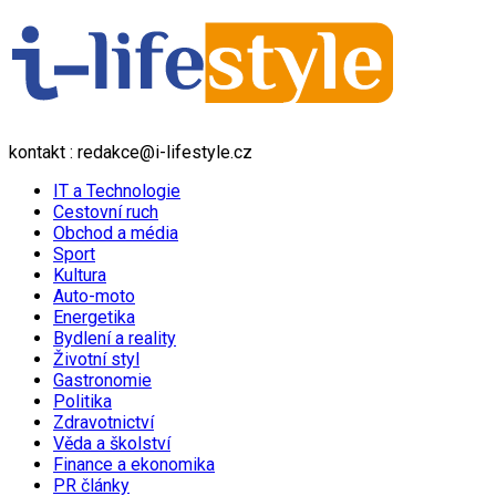
kontakt : redakce@i-lifestyle.cz
IT a Technologie
Cestovní ruch
Obchod a média
Sport
Kultura
Auto-moto
Energetika
Bydlení a reality
Životní styl
Gastronomie
Politika
Zdravotnictví
Věda a školství
Finance a ekonomika
PR články