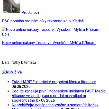
Předchozí
P&G pomáhá rodinám díky rekonstrukci v Kladně
Další
Nové online nákupy Tesco ve Vysokém Mýtě a Příbrami
Další fotky k tématu :
Živě
FAMILIARITÉ: poetické propojení filmu a literatury
08.08.2026
Coolita zahajuje první indonéskou iniciativu FAST Media
Alliance ve spolupráci s předními vysílacími
společnostmi
07.08.2026
Nepřehlížejte nenápadné změny u seniorních koček.