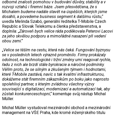
odborné znalosti pomohou v budování důvěry, stability a v
rozvoji vztahů i firemní báze. Jsem přesvědčena, že s
Michalem budeme nadále stavět na úspěších, kterých jsme
dosáhli, a povedeme business segment k dalšímu růstu
,“
uvedla Melinda Szabó, generální ředitelka T-Mobile Czech
Republic a Slovak Telekomu a členka představenstva, a
doplnila: „
Zároveň bych velice ráda poděkovala Peterovi Lacovi
za jeho skvělou podporu a mimořádné nasazení při vedení
obou zemí
.“
„
Velice se těším na cestu, která nás čeká. Fungování byznysu
se v posledních letech výrazně proměnilo. Firmy prokázaly
odolnost, na technologické i tržní změny umí reagovat rychle,
řadu z nich ale brzdí stále byrokracie a náročné podmínky.
Věřím proto, že se silným a zkušeným týmem i hodnotami,
které T-Mobile zastává, navíc s tak kvalitní infrastrukturou,
dokážeme stát firemním zákazníkům po boku jako naprosto
spolehlivý partner, s kterým zvládnou všechny výzvy
související s digitalizací, modernizací a automatizací tak, aby
zůstali konkurenceschopní
,“ komentuje svůj nástup Michal
Müller.
Michal Müller vystudoval mezinárodní obchod a mezinárodní
management na VŠE Praha, kde kromě inženýrského titulu