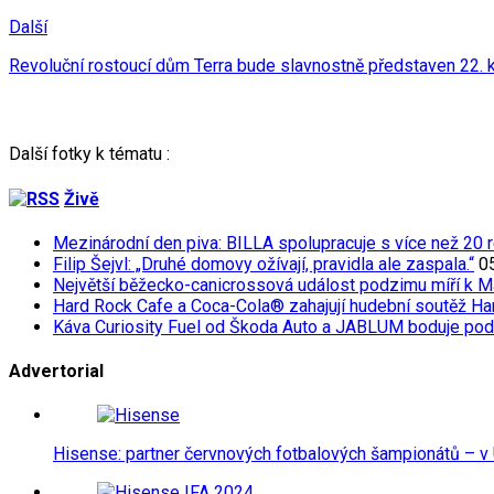
Další
Revoluční rostoucí dům Terra bude slavnostně představen 22.
Další fotky k tématu :
Živě
Mezinárodní den piva: BILLA spolupracuje s více než 20 r
Filip Šejvl: „Druhé domovy ožívají, pravidla ale zaspala.“
0
Největší běžecko-canicrossová událost podzimu míří k M
Hard Rock Cafe a Coca-Cola® zahajují hudební soutěž Har
Káva Curiosity Fuel od Škoda Auto a JABLUM boduje pod
Advertorial
Hisense: partner červnových fotbalových šampionátů – v 