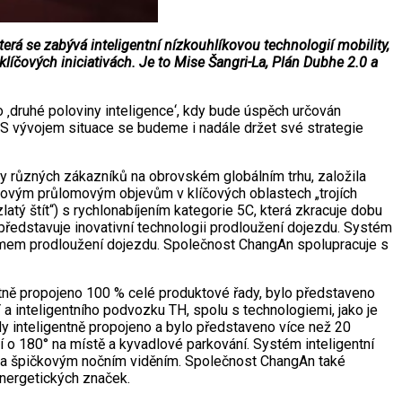
 se zabývá inteligentní nízkouhlíkovou technologií mobility,
líčových iniciativách. Je to Mise Šangri-La, Plán Dubhe 2.0 a
‚druhé poloviny inteligence‘, kdy bude úspěch určován
. S vývojem situace se budeme i nadále držet své strategie
y různých zákazníků na obrovském globálním trhu, založila
ovým průlomovým objevům v klíčových oblastech „trojích
latý štít“) s rychlonabíjením kategorie 5C, která zkracuje dobu
představuje inovativní technologii prodloužení dojezdu. Systém
žimem prodloužení dojezdu. Společnost ChangAn spolupracuje s
entně propojeno 100 % celé produktové řady, bylo představeno
 a inteligentního podvozku TH, spolu s technologiemi, jako je
y inteligentně propojeno a bylo představeno více než 20
ní o 180° na místě a kyvadlové parkování. Systém inteligentní
 a špičkovým nočním viděním. Společnost ChangAn také
energetických značek.