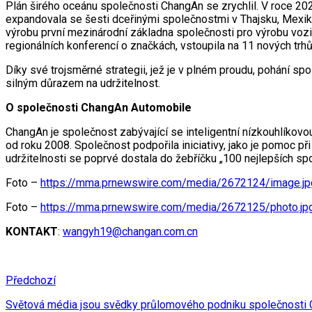
Plán širého oceánu společnosti ChangAn se zrychlil. V roce 202
expandovala se šesti dceřinými společnostmi v Thajsku, Mexik
výrobu první mezinárodní základna společnosti pro výrobu vozi
regionálních konferencí o značkách, vstoupila na 11 nových trhů
Díky své trojsměrné strategii, jež je v plném proudu, pohání sp
silným důrazem na udržitelnost.
O společnosti ChangAn Automobile
ChangAn je společnost zabývající se inteligentní nízkouhlíko
od roku 2008. Společnost podpořila iniciativy, jako je pomoc př
udržitelnosti se poprvé dostala do žebříčku „100 nejlepších s
Foto –
https://mma.prnewswire.com/media/2672124/image.jp
Foto –
https://mma.prnewswire.com/media/2672125/photo.jp
KONTAKT
:
wangyh19@changan.com.cn
Předchozí
Světová média jsou svědky průlomového podniku společnosti Che