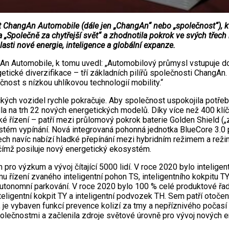
ngAn Automobile (dále jen „ChangAn“ nebo „společnost“), která
Společně za chytřejší svět“ a zhodnotila pokrok ve svých třech k
asti nové energie, inteligence a globální expanze.
 Automobile, k tomu uvedl: „Automobilový průmysl vstupuje do 
etické diverzifikace – tří základních pilířů společnosti ChangAn
nost s nízkou uhlíkovou technologií mobility.“
kých vozidel rychle pokračuje. Aby společnost uspokojila potřeb
na trh 22 nových energetických modelů. Díky více než 400 klíč
ké řízení – patří mezi průlomový pokrok baterie Golden Shield („z
ystém vypínání. Nová integrovaná pohonná jednotka BlueCore 3.0 
ech navíc nabízí hladké přepínání mezi hybridním režimem a re
, čímž posiluje nový energetický ekosystém.
 pro výzkum a vývoj čítající 5000 lidí. V roce 2020 bylo intelig
 řízení zvaného inteligentní pohon TS, inteligentního kokpitu TY
utonomní parkování. V roce 2020 bylo 100 % celé produktové řad
nteligentní kokpit TY a inteligentní podvozek TH. Sem patří otoče
 vybaven funkcí prevence kolizí za tmy a nepříznivého počasí
polečnostmi a začlenila zdroje světové úrovně pro vývoj nových 