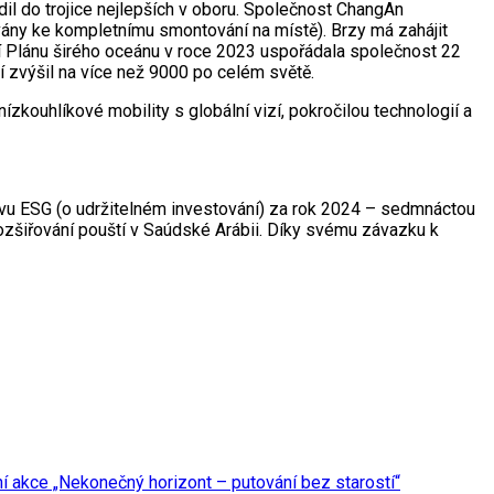
il do trojice nejlepších v oboru. Společnost ChangAn
vány ke kompletnímu smontování na místě). Brzy má zahájit
ní Plánu širého oceánu v roce 2023 uspořádala společnost 22
cí zvýšil na více než 9000 po celém světě.
zkouhlíkové mobility s globální vizí, pokročilou technologií a
ávu ESG (o udržitelném investování) za rok 2024 – sedmnáctou
 rozšiřování pouští v Saúdské Arábii. Díky svému závazku k
í akce „Nekonečný horizont – putování bez starostí“