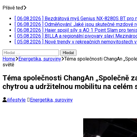
Přávě teď
[ 06.08.2026 ]
Bezdrátová myš Genius NX-8280S BT pro 
[ 06.08.2026 ]
Odměňování: Jaké jsou skutečné mzdové r
[ 06.08.2026 ]
Haier spojil síly s AO 1 Point Slam pro ten
[ 05.08.2026 ]
BILLA a regionální pivovary slaví Mezináro
[ 05.08.2026 ]
Nové trendy v rekreačních nemovitostech 
Vyhledávání
Home
Energetika, suroviny
Téma společnosti ChangAn „Společně
světě
Téma společnosti ChangAn „Společně za c
chytrou a udržitelnou mobilitu na celém 
ilifestyle
Energetika, suroviny