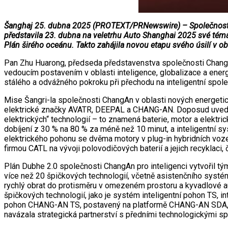
Šanghaj 25. dubna 2025 (PROTEXT/PRNewswire) – Společnost Cha
představila 23. dubna na veletrhu Auto Shanghai 2025 své téma „
Plán širého oceánu. Takto zahájila novou etapu svého úsilí v obl
Pan Zhu Huarong, předseda představenstva společnosti ChangAn
vedoucím postavením v oblasti inteligence, globalizace a energ
stálého a odvážného pokroku při přechodu na inteligentní společ
Mise Šangri-la společnosti ChangAn v oblasti nových energetic
elektrické značky AVATR, DEEPAL a CHANG-AN. Doposud uvedla 
elektrických“ technologií – to znamená baterie, motor a elektric
dobíjení z 30 % na 80 % za méně než 10 minut, a inteligentní s
elektrického pohonu se dvěma motory v plug-in hybridních voz
firmou CATL na vývoji polovodičových baterií a jejich recyklaci
Plán Dubhe 2.0 společnosti ChangAn pro inteligenci vytvořil tým
více než 20 špičkových technologií, včetně asistenčního systému
rychlý obrat do protisměru v omezeném prostoru a kyvadlové a
špičkových technologií, jako je systém inteligentní pohon TS, i
pohon CHANG-AN TS, postavený na platformě CHANG-AN SDA, je
navázala strategická partnerství s předními technologickými s