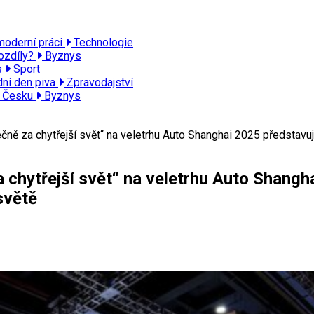
moderní práci
Technologie
ozdíly?
Byznys
is
Sport
dní den piva
Zpravodajství
v Česku
Byznys
 za chytřejší svět“ na veletrhu Auto Shanghai 2025 představuje t
hytřejší svět“ na veletrhu Auto Shanghai
světě