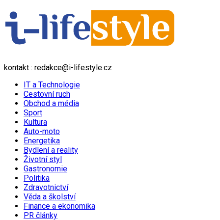
kontakt : redakce@i-lifestyle.cz
IT a Technologie
Cestovní ruch
Obchod a média
Sport
Kultura
Auto-moto
Energetika
Bydlení a reality
Životní styl
Gastronomie
Politika
Zdravotnictví
Věda a školství
Finance a ekonomika
PR články