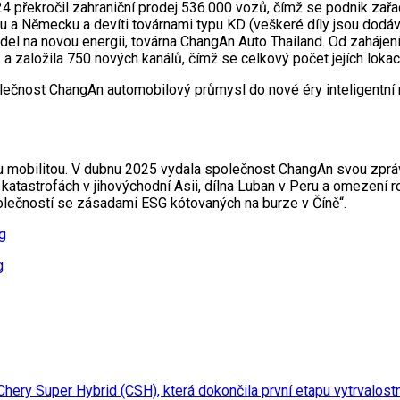
4 překročil zahraniční prodej 536.000 vozů, čímž se podnik zařad
u a Německu a devíti továrnami typu KD (veškeré díly jsou dodá
del na novou energii, továrna ChangAn Auto Thailand. Od zaháje
 a založila 750 nových kanálů, čímž se celkový počet jejích loka
olečnost ChangAn automobilový průmysl do nové éry inteligentní ní
vou mobilitou. V dubnu 2025 vydala společnost ChangAn svou zpr
i katastrofách v jihovýchodní Asii, dílna Luban v Peru a omezení
polečností se zásadami ESG kótovaných na burze v Číně“.
g
g
ry Super Hybrid (CSH), která dokončila první etapu vytrvalostn