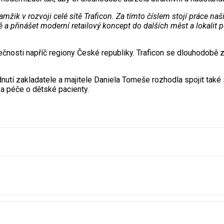
žik v rozvoji celé sítě Traficon. Za tímto číslem stojí práce na
ě a přinášet moderní retailový koncept do dalších měst a lokalit po
ečnosti napříč regiony České republiky. Traficon se dlouhodobě
dnutí zakladatele a majitele Daniela Tomeše rozhodla spojit také 
 a péče o dětské pacienty.