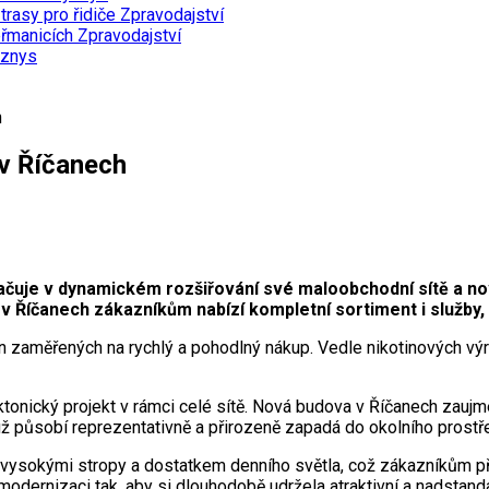
trasy pro řidiče
Zpravodajství
eřmanicích
Zpravodajství
znys
h
 v Říčanech
čuje v dynamickém rozšiřování své maloobchodní sítě a nově
 Říčanech zákazníkům nabízí kompletní sortiment i služby, n
 zaměřených na rychlý a pohodlný nákup. Vedle nikotinových výrob
ektonický projekt v rámci celé sítě. Nová budova v Říčanech zau
 působí reprezentativně a přirozeně zapadá do okolního prostře
 vysokými stropy a dostatkem denního světla, což zákazníkům přin
í modernizaci tak, aby si dlouhodobě udržela atraktivní a nadstan