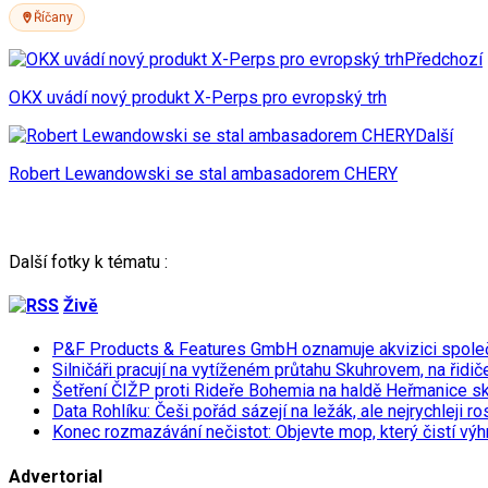
Říčany
Předchozí
OKX uvádí nový produkt X-Perps pro evropský trh
Další
Robert Lewandowski se stal ambasadorem CHERY
Další fotky k tématu :
Živě
P&F Products & Features GmbH oznamuje akvizici spol
Silničáři pracují na vytíženém průtahu Skuhrovem, na řidič
Šetření ČIŽP proti Rideře Bohemia na haldě Heřmanice s
Data Rohlíku: Češi pořád sázejí na ležák, ale nejrychleji r
Konec rozmazávání nečistot: Objevte mop, který čistí výh
Advertorial