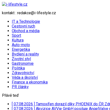
kontakt : redakce@i-lifestyle.cz
IT a Technologie
Cestovní ruch
Obchod a média
Sport
Kultura
Auto-moto
Energetika
Bydlení a reality
Životní styl
Gastronomie
Politika
Zdravotnictví
Věda a školství
Finance a ekonomika
PR články
Přávě teď
[ 07.08.2026 ]
Tamoxifen dorazil díky PHOENIX do ČR
Zdr
[ 07.08.2026 ]
Akvizice AVVie GmbH posiluje AngelValve 