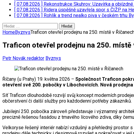
[ 07.08.2026 ]
Rekonstrukce Skuhrov: Uzavírka a objízdné 
[ 07.08.2026 ]
Ridera úspěšně uzavřela spor s ČIŽP na H
[ 07.08.2026 ]
Rohlík a trend nealko piva v českém trhu
By
Vyhledávání
Home
Byznys
Traficon otevřel prodejnu na 250. místě v Říčanec
Traficon otevřel prodejnu na 250. místě
Petr Novák redaktor
Byznys
Říčany (u Prahy) 19. května 2026 –
Společnost Traficon pokra
otevření své 200. pobočky v Libochovicích. Nová prodejna v
Síť Traficon dlouhodobě rozvíjí svůj koncept moderních prodejen
občerstvení či další služby pro každodenní potřeby zákazníků.
Jubilejní 250. pobočka zároveň představuje i významný archit
precizně řešenou fasádou z tmavého lícového zdiva, díky čemuž
Velkoryse řešený interiér nabízí vzdušný a přehledný prostor s
prodejnu dále technicky i designově rozvíjet a pokračovat v jej