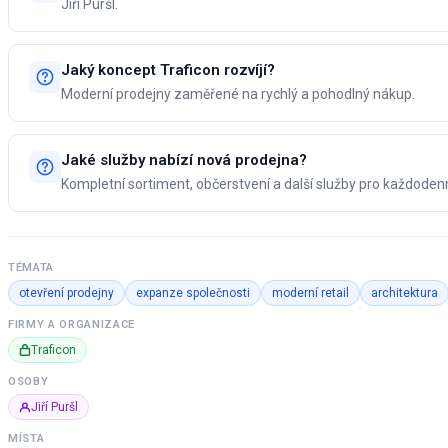
Jiří Puršl.
Jaký koncept Traficon rozvíjí?
Moderní prodejny zaměřené na rychlý a pohodlný nákup.
Jaké služby nabízí nová prodejna?
Kompletní sortiment, občerstvení a další služby pro každodenn
TÉMATA
otevření prodejny
expanze společnosti
moderní retail
architektura
FIRMY A ORGANIZACE
Traficon
OSOBY
Jiří Puršl
MÍSTA