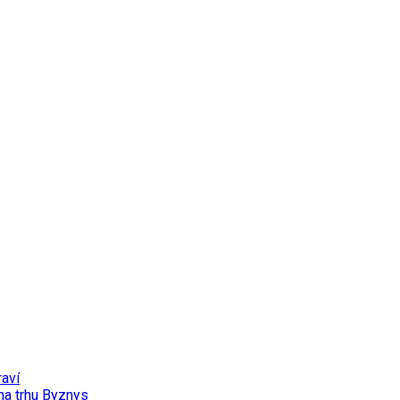
aví
na trhu
Byznys