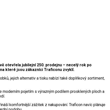
 otevřela jubilejní 250. prodejnu – necelý rok po
a které jsou zákazníci Traficonu zvyklí.
ků, jejich alternativ a tisku nabízí také doplňkový sortiment,
jme moderním pojetím s výrazným podílem prosklených ploch a
dí.
áší komfortnější zážitek z nakupování. Traficon navíc plánuje
dardní podobu.