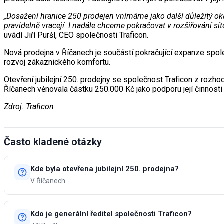
„Dosažení hranice 250 prodejen vnímáme jako další důležitý okam
pravidelně vracejí. I nadále chceme pokračovat v rozšiřování sít
uvádí Jiří Puršl, CEO společnosti Traficon.
Nová prodejna v Říčanech je součástí pokračující expanze spol
rozvoj zákaznického komfortu.
Otevření jubilejní 250. prodejny se společnost Traficon z rozho
Říčanech věnovala částku 250.000 Kč jako podporu její činnosti
Zdroj: Traficon
Často kladené otázky
Kde byla otevřena jubilejní 250. prodejna?
V Říčanech.
Kdo je generální ředitel společnosti Traficon?